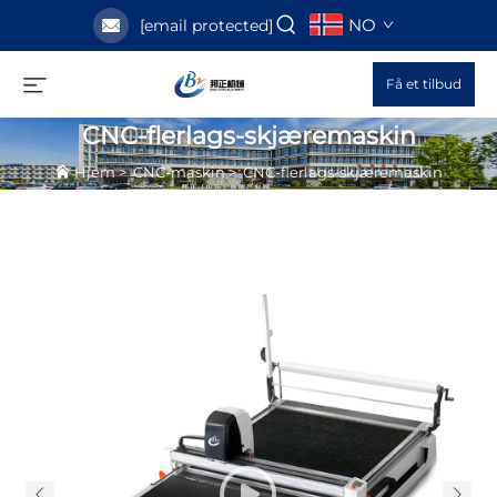
NO
[email protected]
Få et tilbud
CNC-flerlags-skjæremaskin
Hjem
>
CNC-maskin
>
CNC-flerlags-skjæremaskin