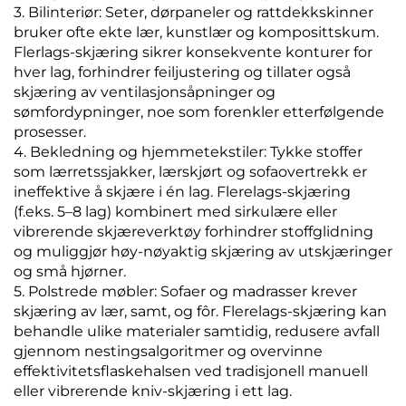
3. Bilinteriør: Seter, dørpaneler og rattdekkskinner
bruker ofte ekte lær, kunstlær og komposittskum.
Flerlags-skjæring sikrer konsekvente konturer for
hver lag, forhindrer feiljustering og tillater også
skjæring av ventilasjonsåpninger og
sømfordypninger, noe som forenkler etterfølgende
prosesser.
4. Bekledning og hjemmetekstiler: Tykke stoffer
som lærretssjakker, lærskjørt og sofaovertrekk er
ineffektive å skjære i én lag. Flerelags-skjæring
(f.eks. 5–8 lag) kombinert med sirkulære eller
vibrerende skjæreverktøy forhindrer stoffglidning
og muliggjør høy-nøyaktig skjæring av utskjæringer
og små hjørner.
5. Polstrede møbler: Sofaer og madrasser krever
skjæring av lær, samt, og fôr. Flerelags-skjæring kan
behandle ulike materialer samtidig, redusere avfall
gjennom nestingsalgoritmer og overvinne
effektivitetsflaskehalsen ved tradisjonell manuell
eller vibrerende kniv-skjæring i ett lag.