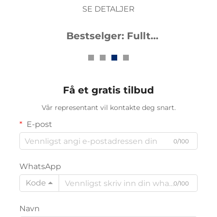
SE DETALJER
Bestselger av høy-
nøyaktighetens fullt
automatisert CNC-
lærskjæremaskin
Få et gratis tilbud
Vår representant vil kontakte deg snart.
E-post
0/100
WhatsApp
Kode
0/100
Navn