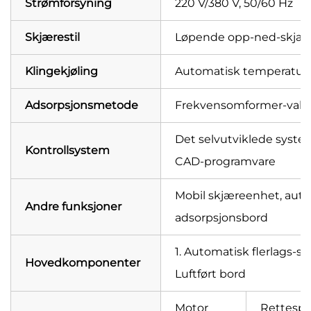
Strømforsyning
220 V/380 V, 50/60 Hz
Skjærestil
Løpende opp-ned-skjæri
Klingekjøling
Automatisk temperaturst
Adsorpsjonsmetode
Frekvensomformer-vaku
Det selvutviklede syste
Kontrollsystem
CAD-programvare
Mobil skjæreenhet, auto
Andre funksjoner
adsorpsjonsbord
1. Automatisk flerlags-s
Hovedkomponenter
Luftført bord
Motor
Rettespo