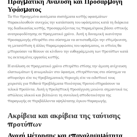
Πραγματική Ανάλυση και Προσαρμογή
Υφάσματος
Τα πιο προηγμένα αυτόματα συστήματα κοπής υφασμάτων
παρακολουθούν συνεχώς την κατάσταση του υφάσματος κατά τη διάρκεια
της διαδικασίας κοπής, προσαρμόζοντας τις παραμέτρους βάσει οπτικής
ανατροφοδότησης σε πραγματικό χρόνο. Αυτή η δυναμική ικανότητα
προσαρμογής επιτρέπει στο σύστημα να αντισταθμίζει την επιμήκυνση,
τη μετατόπιση ή άλλες παραμορφώσεις του υφάσματος, οι οποίες θα
μπορούσαν να θέσουν σε κίνδυνο την ευθυγράμμιση των προτύπων κατά
τις εκτεταμένες εργασίες κοπής.
Η ανάλυση σε πραγματικό χρόνο επιτρέπει επίσης την άμεση ανίχνευση
ελαττωμάτων ή ανωμαλιών στο ύφασμα, επιτρέποντας στο σύστημα να
αποφεύγει είτε τις προβληματικές περιοχές είτε να ειδοποιεί τους
χειριστές για πιθανά προβλήματα ποιότητας προτού επηρεάσουν τα
τελικά προϊόντα. Αυτή η προληπτική προσέγγιση μειώνει σημαντικά τις
απώλειες υλικού και βελτιώνει τη συνολική αποδοτικότητα της
παραγωγής σε περιβάλλοντα υψηλότατης όγκου παραγωγής.
Ακρίβεια και ακρίβεια της ταύτισης
προτύπων
Ανοχή μέτρησης και επαναληψιμότητα