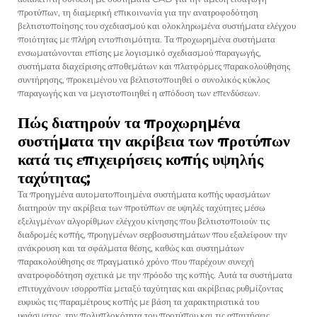
προτύπων, τη διαμερική επικοινωνία για την ανατροφοδότηση
βελτιστοποίησης του σχεδιασμού και ολοκληρωμένα συστήματα ελέγχου
ποιότητας με πλήρη εντοπισιμότητα. Τα προχωρημένα συστήματα
ενσωματώνονται επίσης με λογισμικό σχεδιασμού παραγωγής,
συστήματα διαχείρισης αποθεμάτων και πλατφόρμες παρακολούθησης
συντήρησης, προκειμένου να βελτιστοποιηθεί ο συνολικός κύκλος
παραγωγής και να μεγιστοποιηθεί η απόδοση των επενδύσεων.
Πώς διατηρούν τα προχωρημένα
συστήματα την ακρίβεια των προτύπων
κατά τις επιχειρήσεις κοπής υψηλής
ταχύτητας;
Τα προηγμένα αυτοματοποιημένα συστήματα κοπής υφασμάτων
διατηρούν την ακρίβεια των προτύπων σε υψηλές ταχύτητες μέσω
εξελιγμένων αλγορίθμων ελέγχου κίνησης που βελτιστοποιούν τις
διαδρομές κοπής, προηγμένων σερβοσυστημάτων που εξαλείφουν την
ανάκρουση και τα σφάλματα θέσης, καθώς και συστημάτων
παρακολούθησης σε πραγματικό χρόνο που παρέχουν συνεχή
ανατροφοδότηση σχετικά με την πρόοδο της κοπής. Αυτά τα συστήματα
επιτυγχάνουν ισορροπία μεταξύ ταχύτητας και ακρίβειας ρυθμίζοντας
ευφυώς τις παραμέτρους κοπής με βάση τα χαρακτηριστικά του
υφάσματος, την πολυπλοκότητα του προτύπου και τις απαιτήσεις