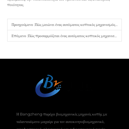
ποιότητας.
Προηγούμενο :
Πώς μειώνει ένας αυτόματος κοπτικός μηχανισμός υφασμάτων τις απώλειες υλικού μέσω εξυπνητικής βελτιστοποίησης τοποθέτησης;
Επόμενο :
Πώς προσαρμόζεται ένας αυτόματος κοπτικός μηχανισμός υφασμάτων με μεταβλητή ταχύτητα σε διαφορετικούς τύπους υφασμάτων;
Η Bangzheng παρέχει βιομηχανικές μηχανές κοπής με
ταλαντευόμενο μαχαίρι για τον αυτοκινητοβιομηχανικό,
αεροδιαστημικό, ηλεκτρονικό και ενδυματουργικό τομέα.