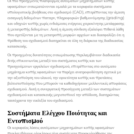
Οι πιο προηγμένες πλατφόρμες αυτόματων μηχανημάτων κοπής
υφασμάτων ενσωματώνονται ομαλά με τα κορυφαία συστήματα
υπολογιστικής βοήθειας στο σχεδιασμό (CAD), επιτρέποντας την άμεση
εισαγωγή δεδομένων παττερν, πληροφοριών βαθμονόμησης (grading)
και οδηγιών κοπής χωρίς ενδιάμεσες ενέργειες χειροκίνητης μετάφρασης
ή μετατροπής δεδομένων. Αυτή η άμεση σύνδεση εξαλείφει πιθανά λάθη
που σχετίζονται με τη μετατροπή μορφών αρχείων και διασφαλίζει ότι η
πρόθεση του σχεδιασμού διατηρείται σε όλη τη διάρκεια της διαδικασίας
κατασκευής.
Οι προηγμένες δυνατότητες ενσωμάτωσης περιλαμβάνουν διαδικασία
διτής επικοινωνίας μεταξύ του συστήματος κοπής και των
προηγούμενων εργαλείων σχεδιασμού, επιτρέποντας στο αυτόματο
μηχάνημα κοπής υφασμάτων να παρέχει ανατροφοδότηση σχετικά με
την αξιοποίηση του υλικού, την εφικτότητα κοπής και προτάσεις
βελτιστοποίησης που μπορούν να καθοδηγήσουν μελλοντικές αποφάσεις
σχεδιασμού. Αυτή η συνεργατική προσέγγιση μεταξύ των συστημάτων
σχεδιασμού και κατασκευής μεγιστοποιεί την απόδοση, διατηρώντας
ταυτόχρονα την ευελιξία του σχεδιασμού.
Συστήματα Ελέγχου Ποιότητας και
Εντοπισμού
Οι κορυφαίες λύσεις αυτόματων μηχανημάτων κοπής υφασμάτων
περιλαμβάνουν ολοκληρωμένα συστήματα παρακολούθησης της