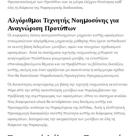
προσανατολισμό των προτύπων και τα μέτρα ελέγχου ποιότητας καθ’
όλη τη διάρκεια της παραγωγικής διαδικασίας.
Αλγόριθμοι Τεχνητής Νοημοσύνης για
Αναγνώριση Προτύπων
Οι κορυφαίες λύσεις αυτοματοποιημένων μηχανών κοπής υφασμάτων
ενσωματώνουν αλγόριθμους μηχανικής μάθησης που έχουν εκπαιδευτεί
σε εκτενή βάση δεδομένων μοτίβων, υφών και στοιχείων σχεδιασμού
υφασμάτων. Αυτά τα συστήματα τεχνητής νοημοσύνης μπορούν να
αναγνωρίζουν πολύπλοκα γεωμετρικά μοτίβα, να εντοπίζουν
επαναλαμβανόμενα θέματα και να προβλέπουν τις βέλτιστες διατάξεις
κοπής, ακόμη και όταν εργάζονται με ακανόνιστα ή ασύμμετρα σχέδια
που θα δυσκόλευαν παραδοσιακές προσεγγίσεις προγραμματισμού.
Οι δυνατότητες αναγνώρισης με βάση την τεχνητή νοημοσύνη εκτείνονται
πέρα από την απλή ταυτοποίηση μοτίβων και περιλαμβάνουν την
πρόβλεψη της συμπεριφοράς των υφασμάτων, όπου το σύστημα αναλύει
πώς διαφορετικά υλικά θα αντιδράσουν στις δυνάμεις κοπής και
προσαρμόζει ανάλογα τις παραμέτρους της λεπίδας. Αυτή η εξυπνητική
προσαρμογή διασφαλίζει συνεπή ποιότητα κοπής σε διάφορους τύπους
υφασμάτων, διατηρώντας την ακεραιότητα των μοτίβων σε όλη τη
διάρκεια της παραγωγής.