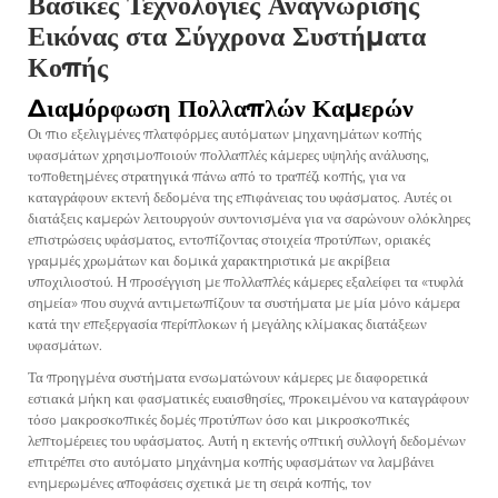
Βασικές Τεχνολογίες Αναγνώρισης
Εικόνας στα Σύγχρονα Συστήματα
Κοπής
Διαμόρφωση Πολλαπλών Καμερών
Οι πιο εξελιγμένες πλατφόρμες αυτόματων μηχανημάτων κοπής
υφασμάτων χρησιμοποιούν πολλαπλές κάμερες υψηλής ανάλυσης,
τοποθετημένες στρατηγικά πάνω από το τραπέζι κοπής, για να
καταγράφουν εκτενή δεδομένα της επιφάνειας του υφάσματος. Αυτές οι
διατάξεις καμερών λειτουργούν συντονισμένα για να σαρώνουν ολόκληρες
επιστρώσεις υφάσματος, εντοπίζοντας στοιχεία προτύπων, οριακές
γραμμές χρωμάτων και δομικά χαρακτηριστικά με ακρίβεια
υποχιλιοστού. Η προσέγγιση με πολλαπλές κάμερες εξαλείφει τα «τυφλά
σημεία» που συχνά αντιμετωπίζουν τα συστήματα με μία μόνο κάμερα
κατά την επεξεργασία περίπλοκων ή μεγάλης κλίμακας διατάξεων
υφασμάτων.
Τα προηγμένα συστήματα ενσωματώνουν κάμερες με διαφορετικά
εστιακά μήκη και φασματικές ευαισθησίες, προκειμένου να καταγράφουν
τόσο μακροσκοπικές δομές προτύπων όσο και μικροσκοπικές
λεπτομέρειες του υφάσματος. Αυτή η εκτενής οπτική συλλογή δεδομένων
επιτρέπει στο αυτόματο μηχάνημα κοπής υφασμάτων να λαμβάνει
ενημερωμένες αποφάσεις σχετικά με τη σειρά κοπής, τον