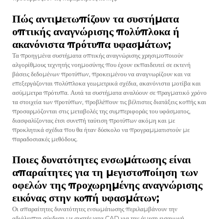
Πώς αντιμετωπίζουν τα συστήματα
οπτικής αναγνώρισης πολύπλοκα ή
ακανόνιστα πρότυπα υφασμάτων;
Τα προηγμένα συστήματα οπτικής αναγνώρισης χρησιμοποιούν
αλγορίθμους τεχνητής νοημοσύνης που έχουν εκπαιδευτεί σε εκτενή
βάσεις δεδομένων προτύπων, προκειμένου να αναγνωρίζουν και να
επεξεργάζονται πολύπλοκα γεωμετρικά σχέδια, ακανόνιστα μοτίβα και
ασύμμετρα πρότυπα. Αυτά τα συστήματα αναλύουν σε πραγματικό χρόνο
τα στοιχεία των προτύπων, προβλέπουν τις βέλτιστες διατάξεις κοπής και
προσαρμόζονται στις μεταβολές της συμπεριφοράς του υφάσματος,
διασφαλίζοντας έτσι συνεπή ταύτιση προτύπων ακόμη και με
προκλητικά σχέδια που θα ήταν δύσκολο να προγραμματιστούν με
παραδοσιακές μεθόδους.
Ποιες δυνατότητες ενσωμάτωσης είναι
απαραίτητες για τη μεγιστοποίηση των
οφελών της προχωρημένης αναγνώρισης
εικόνας στην κοπή υφασμάτων;
Οι απαραίτητες δυνατότητες ενσωμάτωσης περιλαμβάνουν την
αδιάλειπτη σύνδεση με συστήματα CAD για την άμεση εισαγωγή