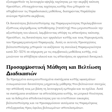
εξισορροπούν τη λειτουργία υψηλής ταχύτητας με την ακριβή ταύτιση
προτύπων, επιτυγχάνοντας ταχύτητες κοπής που μπορούν να
υπερβαίνουν τις παραδοσιακές μεθόδους, διατηρώντας παράλληλα
ανώτερα πρότυπα ακρίβειας.
Οι δυνατότητες βελτιστοποίησης της παραγωγικότητας περιλαμβάνουν
έξυπνους αλγόριθμους τοποθέτησης (nesting) που μεγιστοποιούν την
αξιοποίηση του υλικού, λαμβάνοντας υπόψη τις απαιτήσεις ταύτισης
προτύπων, τις δυνατότητες των εργαλείων κοπής και τους περιορισμούς
του προγραμματισμού παραγωγής. Αυτές οι εκτενείς προσεγγίσεις
βελτιστοποίησης μπορούν να αυξήσουν τη συνολική παραγωγικότητα
κατά 30–50% σε σύγκριση με τις συμβατικές μεθόδους κοπής, ενώ
μειώνουν τα απόβλητα υλικού και τις απαιτήσεις σε εργατικό δυναμικό.
Προσαρμοστική Μάθηση και Βελτίωση
Διαδικασιών
Τα προηγμένα αυτοματοποιημένα συστήματα κοπής υφασμάτων
ενσωματώνουν δυνατότητες μηχανικής μάθησης που βελτιώνουν συνεχώς
την απόδοσή τους με βάση τη λειτουργική εμπειρία και τα σχόλια. Αυτά
τα συστήματα αναλύουν τα αποτελέσματα κοπής, τα μετρικά ποιότητας
και τα δεδομένα αποδοτικότητας για να εντοπίσουν ευκαιρίες
βελτιστοποίησης και να προσαρμόσουν αυτόματα τις παραμέτρους
επεξεργασίας προς όφελος βελτιωμένων αποτελεσμάτων.