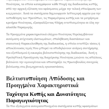
ποιότητας, τα οποία καταγράφουν κάθε πτυχή της διαδικασίας κοπής,
από την αρχική εξέταση του υφάσματος μέχρι την τελική επικύρωση των
κομματιών. Αυτά τα συστήματα δημιουργούν λεπτομερή αρχεία για την
τοποθέτηση των προτύπων, τις παραμέτρους κοπής και τα μετρήσιμα
κριτήρια ποιότητας, εξασφαλίζοντας πλήρη εντοπισιμότητα σε όλη την
αλυσίδα παραγωγής.
Τα προηγμένα χαρακτηριστικά ελέγχου ποιότητας περιλαμβάνουν
αυτόματη ανίχνευση ελαττωμάτων, επαλήθευση διαστάσεων και
στατιστική παρακολούθηση της διαδικασίας, η οποία εντοπίζει τάσεις ή
αποκλίνουσες τιμές που μπορεί να υποδηλώνουν ανάγκη συντήρησης
του εξοπλισμού ή ευκαιρίες βελτιστοποίησης της διαδικασίας. Αυτή η
προληπτική προσέγγιση της διαχείρισης ποιότητας μειώνει τις απώλειες,
βελτιώνει την ομοιογένεια και υποστηρίζει τις πρωτοβουλίες συνεχούς
βελτίωσης στις βιομηχανικές εγκαταστάσεις.
Βελτιστοποίηση Απόδοσης και
Προηγμένα Χαρακτηριστικά
Ταχύτητα Κοπής και Δυνατότητες
Παραγωγικότητας
Τα πιο εξελιγμένα αυτοματοποιημένα συστήματα κοπής υφασμάτων