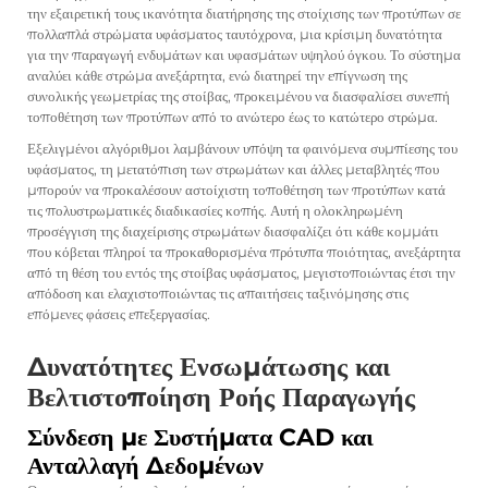
την εξαιρετική τους ικανότητα διατήρησης της στοίχισης των προτύπων σε
πολλαπλά στρώματα υφάσματος ταυτόχρονα, μια κρίσιμη δυνατότητα
για την παραγωγή ενδυμάτων και υφασμάτων υψηλού όγκου. Το σύστημα
αναλύει κάθε στρώμα ανεξάρτητα, ενώ διατηρεί την επίγνωση της
συνολικής γεωμετρίας της στοίβας, προκειμένου να διασφαλίσει συνεπή
τοποθέτηση των προτύπων από το ανώτερο έως το κατώτερο στρώμα.
Εξελιγμένοι αλγόριθμοι λαμβάνουν υπόψη τα φαινόμενα συμπίεσης του
υφάσματος, τη μετατόπιση των στρωμάτων και άλλες μεταβλητές που
μπορούν να προκαλέσουν αστοίχιστη τοποθέτηση των προτύπων κατά
τις πολυστρωματικές διαδικασίες κοπής. Αυτή η ολοκληρωμένη
προσέγγιση της διαχείρισης στρωμάτων διασφαλίζει ότι κάθε κομμάτι
που κόβεται πληροί τα προκαθορισμένα πρότυπα ποιότητας, ανεξάρτητα
από τη θέση του εντός της στοίβας υφάσματος, μεγιστοποιώντας έτσι την
απόδοση και ελαχιστοποιώντας τις απαιτήσεις ταξινόμησης στις
επόμενες φάσεις επεξεργασίας.
Δυνατότητες Ενσωμάτωσης και
Βελτιστοποίηση Ροής Παραγωγής
Σύνδεση με Συστήματα CAD και
Ανταλλαγή Δεδομένων