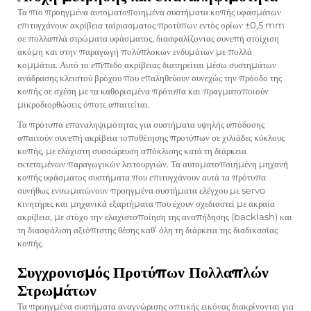
Τα πιο προηγμένα αυτοματοποιημένα συστήματα κοπής υφασμάτων
επιτυγχάνουν ακρίβεια ταίριασματος προτύπων εντός ορίων ±0,5 mm
σε πολλαπλά στρώματα υφάσματος, διασφαλίζοντας συνεπή στοίχιση
ακόμη και στην παραγωγή πολύπλοκων ενδυμάτων με πολλά
κομμάτια. Αυτό το επίπεδο ακρίβειας διατηρείται μέσω συστημάτων
ανάδρασης κλειστού βρόχου που επαληθεύουν συνεχώς την πρόοδο της
κοπής σε σχέση με τα καθορισμένα πρότυπα και πραγματοποιούν
μικροδιορθώσεις όποτε απαιτείται.
Τα πρότυπα επαναληψιμότητας για συστήματα υψηλής απόδοσης
απαιτούν συνεπή ακρίβεια τοποθέτησης προτύπων σε χιλιάδες κύκλους
κοπής, με ελάχιστη συσσώρευση απόκλισης κατά τη διάρκεια
εκτεταμένων παραγωγικών λειτουργιών. Τα
αυτοματοποιημένη μηχανή
κοπής υφάσματος
συστήματα που επιτυγχάνουν αυτά τα πρότυπα
συνήθως ενσωματώνουν προηγμένα συστήματα ελέγχου με servo
κινητήρες και μηχανικά εξαρτήματα που έχουν σχεδιαστεί με ακραία
ακρίβεια, με στόχο την ελαχιστοποίηση της αναπήδησης (backlash) και
τη διασφάλιση αξιόπιστης θέσης καθ’ όλη τη διάρκεια της διαδικασίας
κοπής.
Συγχρονισμός Προτύπων Πολλαπλών
Στρωμάτων
Τα προηγμένα συστήματα αναγνώρισης οπτικής εικόνας διακρίνονται για