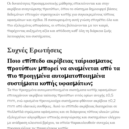
Οι δυνατότητες προσαρμοστικής μάθησης επεκτείνονται και στην
ακρίβεια αναγνώρισης προτύπων, όπου το σύστημα δημιουργεί βάσεις
δεδομένων επιτυχών στρατηγικών κοπής για συγκεκριμένους τύπους
υφασμάτων και σχέδια. Η συσσωρευμένη αυτή γνώση επιτρέπει όλο και
πιο εξελιγμένες αποφάσεις, οι οποίες βελτιώνονται με τον καιρό,
παρέχοντας αυξημένη αξία και απόδοση καθ’ όλη τη διάρκεια ζωής
λειτουργίας του συστήματος.
Συχνές Ερωτήσεις
Ποιο επίπεδο ακρίβειας ταίριασματος
προτύπων μπορεί να αναμένεται από τα
πιο προηγμένα αυτοματοποιημένα
συστήματα κοπής υφασμάτων;
Τα πιο προηγμένα αυτοματοποιημένα συστήματα κοπής υφασμάτων
επιτυγχάνουν ακρίβεια ταύτισης προτύπων εντός ορίων ανοχής ±0,5
mm, ενώ ορισμένα προνομιούχα συστήματα φθάνουν ακρίβεια ±0,2
mm υπό ιδανικές συνθήκες. Αυτό το επίπεδο ακρίβειας διατηρείται σε
πολλαπλά στρώματα υφάσματος και σε διάφορους τύπους υλικών μέσω
εξελιγμένων αλγορίθμων οπτικής αναγνώρισης και συστημάτων ελέγχου
με ανάδραση κλειστού βρόχου, τα οποία παρακολουθούν συνεχώς και
προσαρμόζουν τις παραμέτρους κοπής.