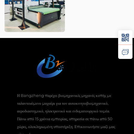
Η Bangzheng παρέχει βιομηχανικές μηχανές κοπής με
ταλαντευόμενο μαχαίρι για τον αυτοκινητοβιομηχανικό,
αεροδιαστημικό, ηλεκτρονικό και ενδυματουργικό τομέα.
Πάνω από 15 χρόνια εμπειρίας, υπηρεσία σε πάνω από 50
χώρες, ολοκληρωμένη υποστήριξη. Επικοινωνήστε μαζί μας