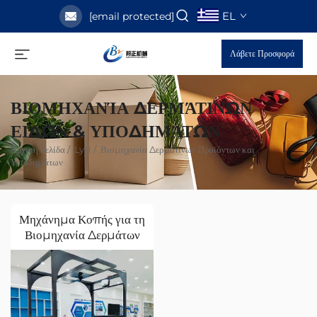
EL
[email protected]
Λάβετε Προσφορά
ΒΙΟΜΗΧΑΝΊΑ ΔΕΡΜΆΤΙΝΩΝ
ΕΙΔΏΝ & ΥΠΟΔΗΜΆΤΩΝ
Αρχική σελίδα
/
Lysi
/
Βιομηχανία Δερμάτινων Προϊόντων και
Υποδημάτων
Μηχάνημα Κοπής για τη
Βιομηχανία Δερμάτων
και Υποδημάτων