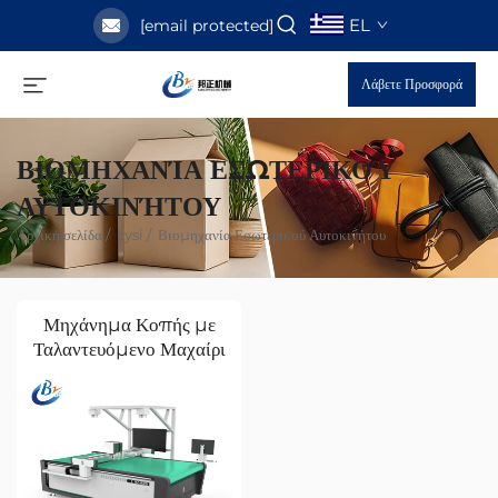
EL
[email protected]
Λάβετε Προσφορά
ΒΙΟΜΗΧΑΝΊΑ ΕΣΩΤΕΡΙΚΟΎ
ΑΥΤΟΚΙΝΉΤΟΥ
Αρχική σελίδα
/
Lysi
/
Βιομηχανία Εσωτερικού Αυτοκινήτου
Μηχάνημα Κοπής με
Ταλαντευόμενο Μαχαίρι
για Εσωτερικά
Αυτοκινήτου