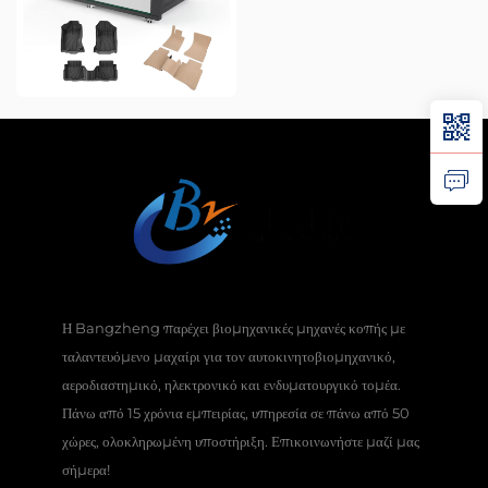
Η Bangzheng παρέχει βιομηχανικές μηχανές κοπής με
ταλαντευόμενο μαχαίρι για τον αυτοκινητοβιομηχανικό,
αεροδιαστημικό, ηλεκτρονικό και ενδυματουργικό τομέα.
Πάνω από 15 χρόνια εμπειρίας, υπηρεσία σε πάνω από 50
χώρες, ολοκληρωμένη υποστήριξη. Επικοινωνήστε μαζί μας
σήμερα!