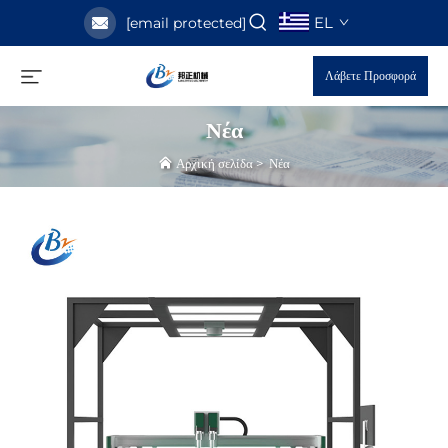
EL
[email protected]
Λάβετε Προσφορά
Νέα
Αρχική σελίδα
>
Νέα