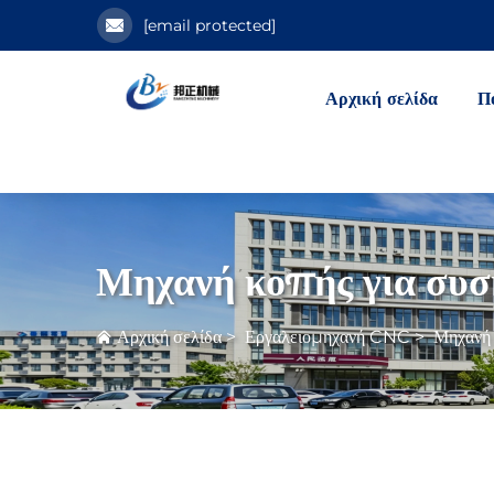
[email protected]
Αρχική σελίδα
Π
Μηχανή κοπής για συσ
Αρχική σελίδα
>
Εργαλειομηχανή CNC
>
Μηχανή 