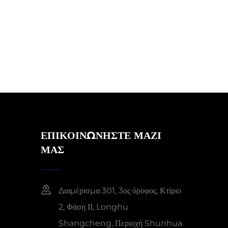
ΕΠΙΚΟΙΝΩΝΗΣΤΕ ΜΑΖΙ
ΜΑΣ
Διαμέρισμα 301, 3ος όροφος, Κτίριο
2, Φάση ΙΙ, Longhu
Shangcheng, Περιοχή Shunhua