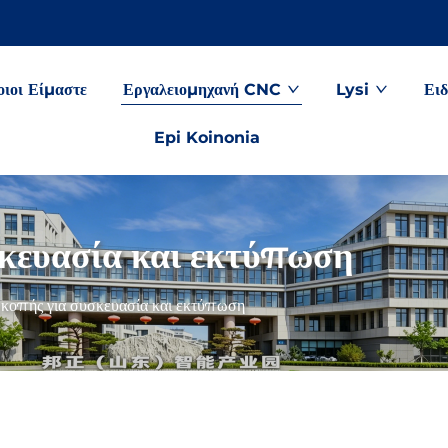
οιοι Είμαστε
Εργαλειομηχανή CNC
Lysi
Ειδ
Epi Koinonia
κευασία και εκτύπωση
κοπής για συσκευασία και εκτύπωση