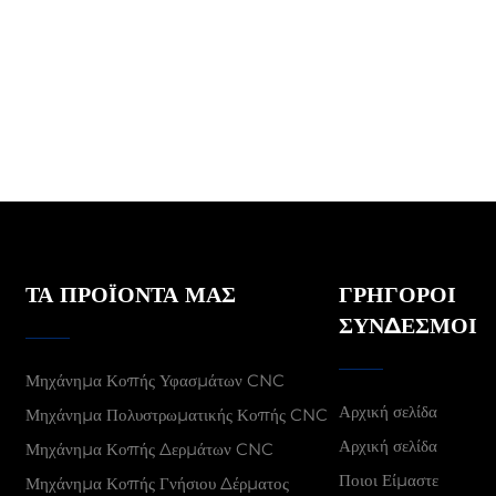
ΤΑ ΠΡΟΪΌΝΤΑ ΜΑΣ
ΓΡΉΓΟΡΟΙ
ΣΎΝΔΕΣΜΟΙ
Μηχάνημα Κοπής Υφασμάτων CNC
Αρχική σελίδα
Μηχάνημα Πολυστρωματικής Κοπής CNC
Αρχική σελίδα
Μηχάνημα Κοπής Δερμάτων CNC
Ποιοι Είμαστε
Μηχάνημα Κοπής Γνήσιου Δέρματος