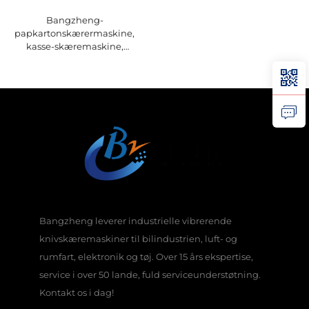
Bangzheng-
papkartonskærermaskine,
kasse-skæremaskine,
bølgepapir-skæremaskine
Bangzheng leverer industrielle vibrerende
knivskæremaskiner til bilindustrien, luft- og
rumfart, elektronik og tøj. Over 15 års ekspertise,
service i over 50 lande, fuld serviceunderstøtning.
Kontakt os i dag!