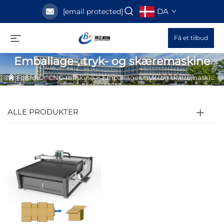
DA
[email protected]
Få et tilbud
Emballage-, tryk- og skæremaskine
Forside
>
CNC-maskine
>
Emballage-, tryk- og skæremaskine
ALLE PRODUKTER