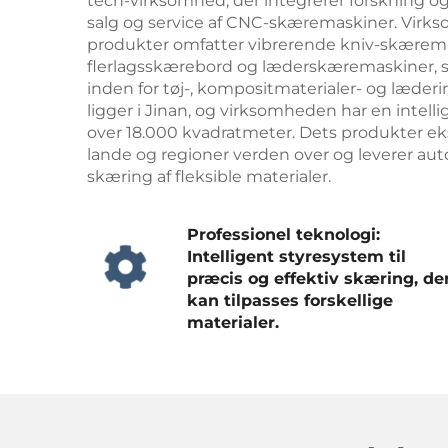
tech-virksomhed, der integrerer forskning og
salg og service af CNC-skæremaskiner. Vir
produkter omfatter vibrerende kniv-skærema
flerlagsskærebord og læderskæremaskiner,
inden for tøj-, kompositmaterialer- og læder
ligger i Jinan, og virksomheden har en intelli
over 18.000 kvadratmeter. Dets produkter ek
lande og regioner verden over og leverer aut
skæring af fleksible materialer.
Professionel teknologi:
Intelligent styresystem til
præcis og effektiv skæring, de
kan tilpasses forskellige
materialer.