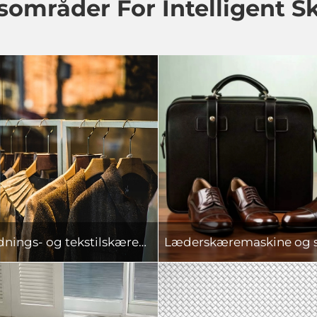
områder For Intelligent S
Beklædnings- og tekstilskæremaskine