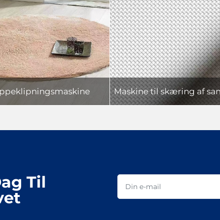
ppeklipningsmaskine
ag Til
vet