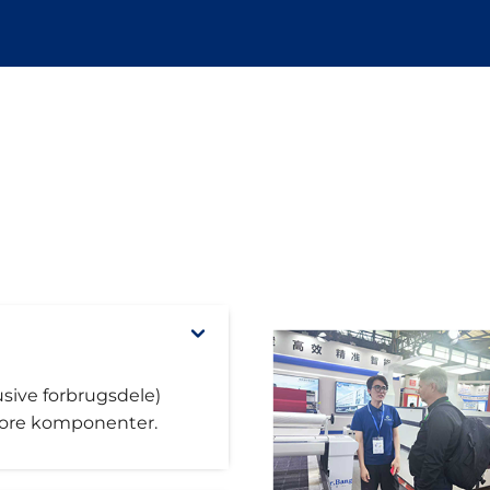
lusive forbrugsdele)
store komponenter.