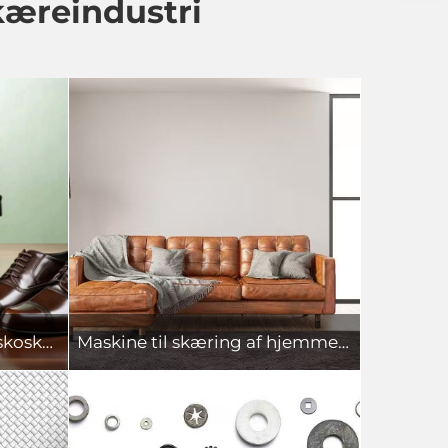
kæreindustri
Læderskæremaskine og skoskæremaskine
Maskine til skæring af hjemmetekstiler