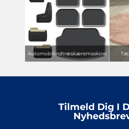
Automobilindtræskæremaskine
Tæ
Tilmeld Dig I D
Nyhedsbre