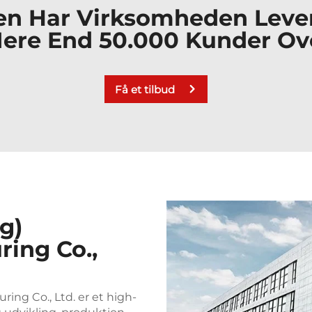
en Har Virksomheden Lever
Mere End 50.000 Kunder Ov
Få et tilbud
g)
ring Co.,
ng Co., Ltd. er et high-