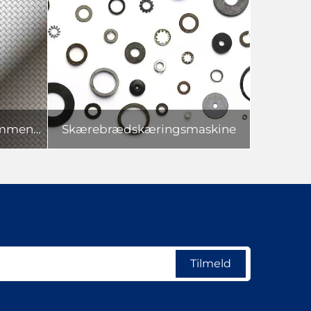
Maskine til skæring af sammensatte materialer
Skærebrædskæringsmaskine
Tilmeld