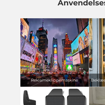
Anvendelses
Reklameklippemaskine