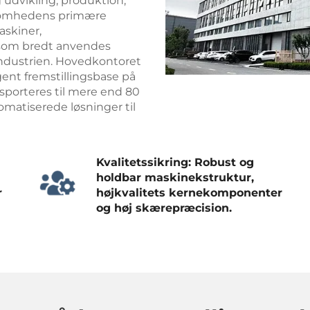
 udvikling, produktion,
ksomhedens primære
skiner,
 som bredt anvendes
industrien. Hovedkontoret
gent fremstillingsbase på
sporteres til mere end 80
omatiserede løsninger til
Kvalitetssikring: Robust og
holdbar maskinekstruktur,
r
højkvalitets kernekomponenter
og høj skærepræcision.