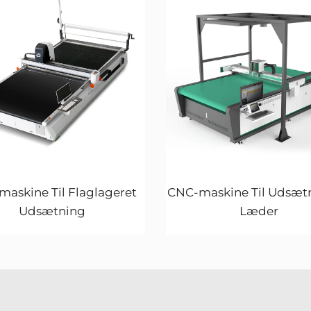
askine Til Flaglageret
CNC-maskine Til Udsætn
Udsætning
Læder