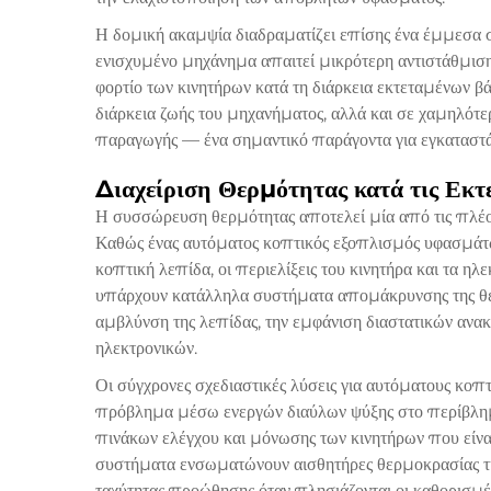
Η δομική ακαμψία διαδραματίζει επίσης ένα έμμεσα 
ενισχυμένο μηχάνημα απαιτεί μικρότερη αντιστάθμιση 
φορτίο των κινητήρων κατά τη διάρκεια εκτεταμένων β
διάρκεια ζωής του μηχανήματος, αλλά και σε χαμηλότ
παραγωγής — ένα σημαντικό παράγοντα για εγκαταστά
Διαχείριση Θερμότητας κατά τις Εκτ
Η συσσώρευση θερμότητας αποτελεί μία από τις πλέον
Καθώς ένας αυτόματος κοπτικός εξοπλισμός υφασμάτων
κοπτική λεπίδα, οι περιελίξεις του κινητήρα και τα η
υπάρχουν κατάλληλα συστήματα απομάκρυνσης της θε
αμβλύνση της λεπίδας, την εμφάνιση διαστατικών ανα
ηλεκτρονικών.
Οι σύγχρονες σχεδιαστικές λύσεις για αυτόματους κο
πρόβλημα μέσω ενεργών διαύλων ψύξης στο περίβλη
πινάκων ελέγχου και μόνωσης των κινητήρων που είνα
συστήματα ενσωματώνουν αισθητήρες θερμοκρασίας τ
ταχύτητας προώθησης όταν πλησιάζονται οι καθορισμέν