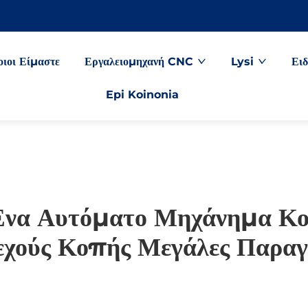
οιοι Είμαστε
Εργαλειομηχανή CNC
Lysi
Ειδ
Epi Koinonia
 Ένα Αυτόματο Μηχάνημα 
χούς Κοπής Μεγάλες Παραγ