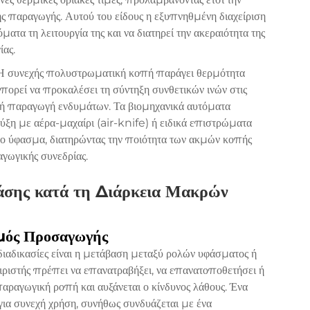
ς παραγωγής. Αυτού του είδους η εξυπνηθμένη διαχείριση
ατα τη λειτουργία της και να διατηρεί την ακεραιότητα της
ίας.
ς. Η συνεχής πολυστρωματική κοπή παράγει θερμότητα
πορεί να προκαλέσει τη σύντηξη συνθετικών ινών στις
ή παραγωγή ενδυμάτων. Τα βιομηχανικά αυτόματα
η με αέρα-μαχαίρι (air-knife) ή ειδικά επιστρώματα
ο ύφασμα, διατηρώντας την ποιότητα των ακμών κοπής
αγωγικής συνεδρίας.
άσης κατά τη Διάρκεια Μακρών
μός Προσαγωγής
διαδικασίες είναι η μετάβαση μεταξύ ρολών υφάσματος ή
ιστής πρέπει να επανατραβήξει, να επανατοποθετήσει ή
παραγωγική ροπή και αυξάνεται ο κίνδυνος λάθους. Ένα
α συνεχή χρήση, συνήθως συνδυάζεται με ένα