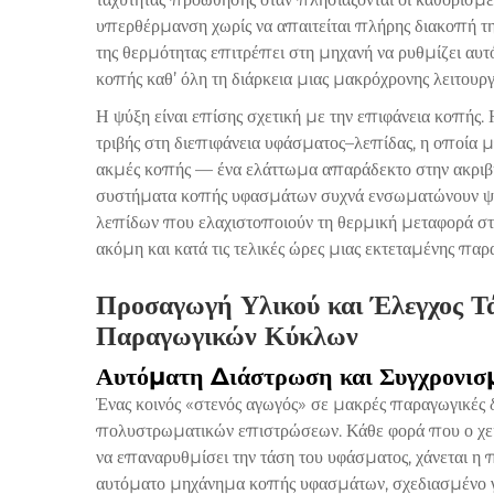
υπερθέρμανση χωρίς να απαιτείται πλήρης διακοπή τη
της θερμότητας επιτρέπει στη μηχανή να ρυθμίζει αυτόμ
κοπής καθ’ όλη τη διάρκεια μιας μακρόχρονης λειτουργ
Η ψύξη είναι επίσης σχετική με την επιφάνεια κοπή
τριβής στη διεπιφάνεια υφάσματος–λεπίδας, η οποία μ
ακμές κοπής — ένα ελάττωμα απαράδεκτο στην ακριβ
συστήματα κοπής υφασμάτων συχνά ενσωματώνουν ψύξ
λεπίδων που ελαχιστοποιούν τη θερμική μεταφορά στ
ακόμη και κατά τις τελικές ώρες μιας εκτεταμένης παρ
Προσαγωγή Υλικού και Έλεγχος Τ
Παραγωγικών Κύκλων
Αυτόματη Διάστρωση και Συγχρονισ
Ένας κοινός «στενός αγωγός» σε μακρές παραγωγικές 
πολυστρωματικών επιστρώσεων. Κάθε φορά που ο χειρ
να επαναρυθμίσει την τάση του υφάσματος, χάνεται η 
αυτόματο μηχάνημα κοπής υφασμάτων, σχεδιασμένο γι