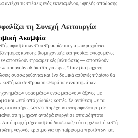
αντέχει τις πιέσεις ενός εκτεταμένου, υψηλής απόδοσης
φαλίζει τη Συνεχή Λειτουργία
Δομική Ακαμψία
πής υφασμάτων που προορίζεται για μακροχρόνιες
 Κινητήρες κίνησης βιομηχανικής κατηγορίας, ενισχυμένες
εν αποτελούν προαιρετικές βελτιώσεις — αποτελούν
 λειτουργούν αδιάκοπα για ώρες. Όταν μια μηχανή
ώσεις συσσωρεύονται και ένα δομικά ασθενές πλαίσιο θα
την κοπή και σε πρόωρη φθορά των εξαρτημάτων.
μηχανημάτων υφασμάτων ενσωματώνουν άξονες με
μα και μετά από χιλιάδες κοπές. Σε αντίθεση με τα
ν, οι κινητήρες servo παρέχουν ανατροφοδότηση σε
αίνει ότι η μηχανή αντιδρά ενεργά σε οποιαδήποτε
. Αυτή η αρχή σχεδιασμού διασφαλίζει ότι η χιλιοστή κοπή
 πρώτη, γεγονός κρίσιμο για την ταίριασμα προτύπων και