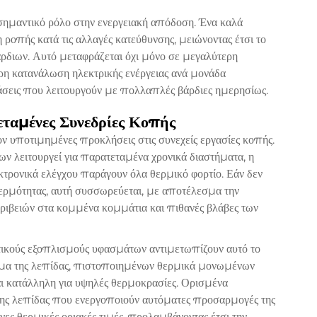
σημαντικό ρόλο στην ενεργειακή απόδοση. Ένα καλά
ροπής κατά τις αλλαγές κατεύθυνσης, μειώνοντας έτσι το
άρδιων. Αυτό μεταφράζεται όχι μόνο σε μεγαλύτερη
ερη κατανάλωση ηλεκτρικής ενέργειας ανά μονάδα
σεις που λειτουργούν με πολλαπλές βάρδιες ημερησίως.
εταμένες Συνεδρίες Κοπής
 υποτιμημένες προκλήσεις στις συνεχείς εργασίες κοπής.
 λειτουργεί για παρατεταμένα χρονικά διαστήματα, η
λεκτρονικά ελέγχου παράγουν όλα θερμικό φορτίο. Εάν δεν
ρμότητας, αυτή συσσωρεύεται, με αποτέλεσμα την
κριβειών στα κομμένα κομμάτια και πιθανές βλάβες των
πτικούς εξοπλισμούς υφασμάτων αντιμετωπίζουν αυτό το
μα της λεπίδας, πιστοποιημένων θερμικά μονωμένων
ι κατάλληλη για υψηλές θερμοκρασίες. Ορισμένα
ης λεπίδας που ενεργοποιούν αυτόματες προσαρμογές της
ες θερμικές οριακές τιμές, προλαμβάνοντας έτσι την