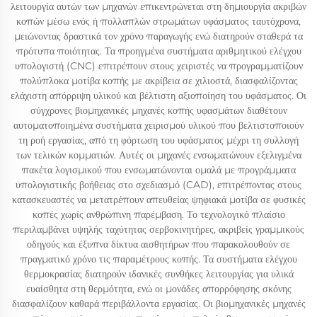
λειτουργία αυτών των μηχανών επικεντρώνεται στη δημιουργία ακριβών
κοπών μέσω ενός ή πολλαπλών στρωμάτων υφάσματος ταυτόχρονα,
μειώνοντας δραστικά τον χρόνο παραγωγής ενώ διατηρούν σταθερά τα
πρότυπα ποιότητας. Τα προηγμένα συστήματα αριθμητικού ελέγχου
υπολογιστή (CNC) επιτρέπουν στους χειριστές να προγραμματίζουν
πολύπλοκα μοτίβα κοπής με ακρίβεια σε χιλιοστά, διασφαλίζοντας
ελάχιστη απόρριψη υλικού και βέλτιστη αξιοποίηση του υφάσματος. Οι
σύγχρονες βιομηχανικές μηχανές κοπής υφασμάτων διαθέτουν
αυτοματοποιημένα συστήματα χειρισμού υλικού που βελτιστοποιούν
τη ροή εργασίας, από τη φόρτωση του υφάσματος μέχρι τη συλλογή
των τελικών κομματιών. Αυτές οι μηχανές ενσωματώνουν εξελιγμένα
πακέτα λογισμικού που ενσωματώνονται ομαλά με προγράμματα
υπολογιστικής βοήθειας στο σχεδιασμό (CAD), επιτρέποντας στους
κατασκευαστές να μετατρέπουν απευθείας ψηφιακά μοτίβα σε φυσικές
κοπές χωρίς ανθρώπινη παρέμβαση. Το τεχνολογικό πλαίσιο
περιλαμβάνει υψηλής ταχύτητας σερβοκινητήρες, ακριβείς γραμμικούς
οδηγούς και έξυπνα δίκτυα αισθητήρων που παρακολουθούν σε
πραγματικό χρόνο τις παραμέτρους κοπής. Τα συστήματα ελέγχου
θερμοκρασίας διατηρούν ιδανικές συνθήκες λειτουργίας για υλικά
ευαίσθητα στη θερμότητα, ενώ οι μονάδες απορρόφησης σκόνης
διασφαλίζουν καθαρά περιβάλλοντα εργασίας. Οι βιομηχανικές μηχανές