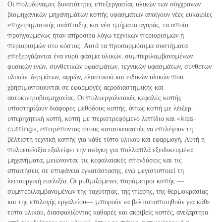
Οι πολυδύναμες δυνατότητες επεξεργασίας υλικών των σύγχρονων
βιομηχανικών μηχανημάτων κοπής υφασμάτων ανοίγουν νέες ευκαιρίες
επιχειρηματικής ανάπτυξης και νέα τμήματα αγοράς, τα οποία
προηγουμένως ήταν απρόσιτα λόγω τεχνικών περιορισμών ή
περιορισμών στο κόστος. Αυτά τα προσαρμόσιμα συστήματα
επεξεργάζονται ένα ευρύ φάσμα υλικών, συμπεριλαμβανομένων
φυσικών ινών, συνθετικών υφασμάτων, τεχνικών υφασμάτων, σύνθετων
υλικών, δερμάτων, αφρών, ελαστικού και ειδικών υλικών που
χρησιμοποιούνται σε εφαρμογές αεροδιαστημικής και
αυτοκινητοβιομηχανίας. Οι πολυεργαλειακές κεφαλές κοπής
υποστηρίζουν διάφορες μεθόδους κοπής, όπως κοπή με λέιζερ,
υπερηχητική κοπή, κοπή με περιστρεφόμενο λεπίδιο και «kiss-
cutting», επιτρέποντας στους κατασκευαστές να επιλέγουν τη
βέλτιστη τεχνική κοπής για κάθε τύπο υλικού και εφαρμογή. Αυτή η
πολυευελιξία εξαλείφει την ανάγκη για πολλαπλά εξειδικευμένα
μηχανήματα, μειώνοντας τις κεφαλαιακές επενδύσεις και τις
απαιτήσεις σε επιφάνεια εγκατάστασης, ενώ μεγιστοποιεί τη
λειτουργική ευελιξία. Οι ρυθμιζόμενες παράμετροι κοπής —
συμπεριλαμβανομένων της ταχύτητας, της πίεσης, της θερμοκρασίας
και της επιλογής εργαλείου— μπορούν να βελτιστοποιηθούν για κάθε
τύπο υλικού, διασφαλίζοντας καθαρές και ακριβείς κοπές, ανεξάρτητα