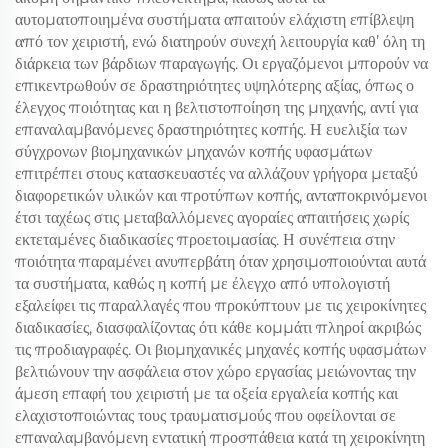
αυτοματοποιημένα συστήματα απαιτούν ελάχιστη επίβλεψη
από τον χειριστή, ενώ διατηρούν συνεχή λειτουργία καθ’ όλη τη
διάρκεια των βάρδιων παραγωγής. Οι εργαζόμενοι μπορούν να
επικεντρωθούν σε δραστηριότητες υψηλότερης αξίας, όπως ο
έλεγχος ποιότητας και η βελτιστοποίηση της μηχανής, αντί για
επαναλαμβανόμενες δραστηριότητες κοπής. Η ευελιξία των
σύγχρονων βιομηχανικών μηχανών κοπής υφασμάτων
επιτρέπει στους κατασκευαστές να αλλάζουν γρήγορα μεταξύ
διαφορετικών υλικών και προτύπων κοπής, ανταποκρινόμενοι
έτσι ταχέως στις μεταβαλλόμενες αγοραίες απαιτήσεις χωρίς
εκτεταμένες διαδικασίες προετοιμασίας. Η συνέπεια στην
ποιότητα παραμένει ανυπερβάτη όταν χρησιμοποιούνται αυτά
τα συστήματα, καθώς η κοπή με έλεγχο από υπολογιστή
εξαλείφει τις παραλλαγές που προκύπτουν με τις χειροκίνητες
διαδικασίες, διασφαλίζοντας ότι κάθε κομμάτι πληροί ακριβώς
τις προδιαγραφές. Οι βιομηχανικές μηχανές κοπής υφασμάτων
βελτιώνουν την ασφάλεια στον χώρο εργασίας μειώνοντας την
άμεση επαφή του χειριστή με τα οξεία εργαλεία κοπής και
ελαχιστοποιώντας τους τραυματισμούς που οφείλονται σε
επαναλαμβανόμενη εντατική προσπάθεια κατά τη χειροκίνητη