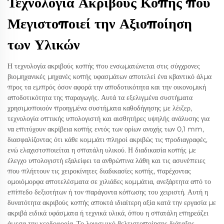
Τεχνολογία Ακριβούς Κοπής που
Μεγιστοποιεί την Αξιοποίηση
των Υλικών
Η τεχνολογία ακριβούς κοπής που ενσωματώνεται στις σύγχρονες
βιομηχανικές μηχανές κοπής υφασμάτων αποτελεί ένα κβαντικό άλμα
προς τα εμπρός όσον αφορά την αποδοτικότητα και την οικονομική
αποδοτικότητα της παραγωγής. Αυτά τα εξελιγμένα συστήματα
χρησιμοποιούν προηγμένα συστήματα καθοδήγησης με λέιζερ,
τεχνολογία οπτικής υπολογιστή και αισθητήρες υψηλής ανάλυσης για
να επιτύχουν ακρίβεια κοπής εντός των ορίων ανοχής των 0,1 mm,
διασφαλίζοντας ότι κάθε κομμάτι πληροί ακριβώς τις προδιαγραφές,
ενώ ελαχιστοποιείται η σπατάλη υλικού. Η διαδικασία κοπής με
έλεγχο υπολογιστή εξαλείφει τα ανθρώπινα λάθη και τις ασυνέπειες
που πλήττουν τις χειροκίνητες διαδικασίες κοπής, παρέχοντας
ομοιόμορφα αποτελέσματα σε χιλιάδες κομμάτια, ανεξάρτητα από το
επίπεδο δεξιοτήτων ή τον παράγοντα κόπωσης του χειριστή. Αυτή η
δυνατότητα ακριβούς κοπής αποκτά ιδιαίτερη αξία κατά την εργασία με
ακριβά ειδικά υφάσματα ή τεχνικά υλικά, όπου η σπατάλη επηρεάζει
άμεσα την κερδοφορία. Το λογισμικό βελτιστοποίησης διάταξης