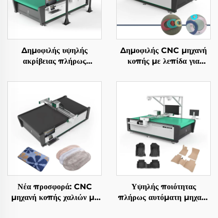
Δημοφιλής υψηλής
Δημοφιλής CNC μηχανή
ακρίβειας πλήρως
κοπής με λεπίδα για
αυτόματη CNC μηχανή
πλάκες αφρού, EVA,
κοπής δερμάτων
καουτσούκ στεγανοποίησης
και σφουγγαρένιες πλάκες
Νέα προσφορά: CNC
Υψηλής ποιότητας
μηχανή κοπής χαλιών με
πλήρως αυτόματη μηχανή
ταλαντευόμενη λεπίδα,
κοπής δερμάτινων