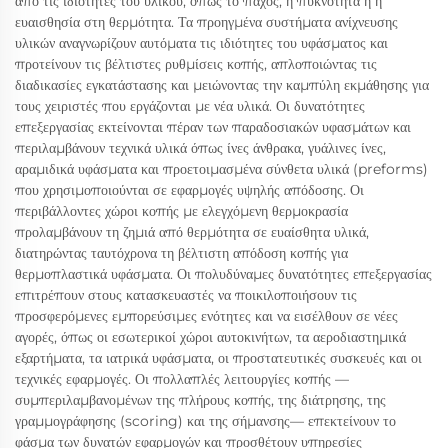
από τις ιδιότητες του υλικού, όπως το πάχος, η πυκνότητα ή η
ευαισθησία στη θερμότητα. Τα προηγμένα συστήματα ανίχνευσης
υλικών αναγνωρίζουν αυτόματα τις ιδιότητες του υφάσματος και
προτείνουν τις βέλτιστες ρυθμίσεις κοπής, απλοποιώντας τις
διαδικασίες εγκατάστασης και μειώνοντας την καμπύλη εκμάθησης για
τους χειριστές που εργάζονται με νέα υλικά. Οι δυνατότητες
επεξεργασίας εκτείνονται πέραν των παραδοσιακών υφασμάτων και
περιλαμβάνουν τεχνικά υλικά όπως ίνες άνθρακα, γυάλινες ίνες,
αραμιδικά υφάσματα και προετοιμασμένα σύνθετα υλικά (preforms)
που χρησιμοποιούνται σε εφαρμογές υψηλής απόδοσης. Οι
περιβάλλοντες χώροι κοπής με ελεγχόμενη θερμοκρασία
προλαμβάνουν τη ζημιά από θερμότητα σε ευαίσθητα υλικά,
διατηρώντας ταυτόχρονα τη βέλτιστη απόδοση κοπής για
θερμοπλαστικά υφάσματα. Οι πολυδύναμες δυνατότητες επεξεργασίας
επιτρέπουν στους κατασκευαστές να ποικιλοποιήσουν τις
προσφερόμενες εμπορεύσιμες ενότητες και να εισέλθουν σε νέες
αγορές, όπως οι εσωτερικοί χώροι αυτοκινήτων, τα αεροδιαστημικά
εξαρτήματα, τα ιατρικά υφάσματα, οι προστατευτικές συσκευές και οι
τεχνικές εφαρμογές. Οι πολλαπλές λειτουργίες κοπής —
συμπεριλαμβανομένων της πλήρους κοπής, της διάτρησης, της
γραμμογράφησης (scoring) και της σήμανσης— επεκτείνουν το
φάσμα των δυνατών εφαρμογών και προσθέτουν υπηρεσίες