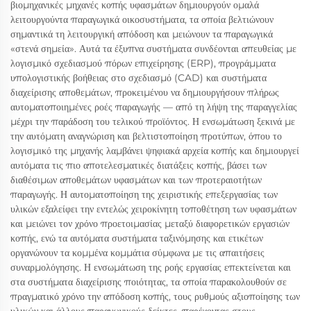
βιομηχανικές μηχανές κοπής υφασμάτων δημιουργούν ομαλά
λειτουργούντα παραγωγικά οικοσυστήματα, τα οποία βελτιώνουν
σημαντικά τη λειτουργική απόδοση και μειώνουν τα παραγωγικά
«στενά σημεία». Αυτά τα έξυπνα συστήματα συνδέονται απευθείας με
λογισμικό σχεδιασμού πόρων επιχείρησης (ERP), προγράμματα
υπολογιστικής βοήθειας στο σχεδιασμό (CAD) και συστήματα
διαχείρισης αποθεμάτων, προκειμένου να δημιουργήσουν πλήρως
αυτοματοποιημένες ροές παραγωγής — από τη λήψη της παραγγελίας
μέχρι την παράδοση του τελικού προϊόντος. Η ενσωμάτωση ξεκινά με
την αυτόματη αναγνώριση και βελτιστοποίηση προτύπων, όπου το
λογισμικό της μηχανής λαμβάνει ψηφιακά αρχεία κοπής και δημιουργεί
αυτόματα τις πιο αποτελεσματικές διατάξεις κοπής, βάσει των
διαθέσιμων αποθεμάτων υφασμάτων και των προτεραιοτήτων
παραγωγής. Η αυτοματοποίηση της χειριστικής επεξεργασίας των
υλικών εξαλείφει την εντελώς χειροκίνητη τοποθέτηση των υφασμάτων
και μειώνει τον χρόνο προετοιμασίας μεταξύ διαφορετικών εργασιών
κοπής, ενώ τα αυτόματα συστήματα ταξινόμησης και ετικέτων
οργανώνουν τα κομμένα κομμάτια σύμφωνα με τις απαιτήσεις
συναρμολόγησης. Η ενσωμάτωση της ροής εργασίας επεκτείνεται και
στα συστήματα διαχείρισης ποιότητας, τα οποία παρακολουθούν σε
πραγματικό χρόνο την απόδοση κοπής, τους ρυθμούς αξιοποίησης των