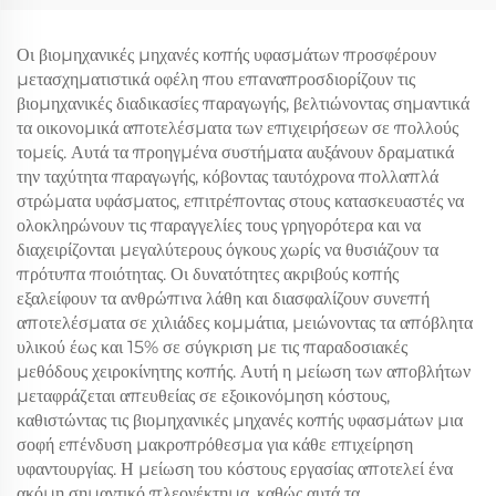
αυτόματη μηχανή κοπής
καθισμάτων αυτοκινήτου
χαλιών και ματ
Οι βιομηχανικές μηχανές κοπής υφασμάτων προσφέρουν
μετασχηματιστικά οφέλη που επαναπροσδιορίζουν τις
βιομηχανικές διαδικασίες παραγωγής, βελτιώνοντας σημαντικά
τα οικονομικά αποτελέσματα των επιχειρήσεων σε πολλούς
τομείς. Αυτά τα προηγμένα συστήματα αυξάνουν δραματικά
την ταχύτητα παραγωγής, κόβοντας ταυτόχρονα πολλαπλά
στρώματα υφάσματος, επιτρέποντας στους κατασκευαστές να
ολοκληρώνουν τις παραγγελίες τους γρηγορότερα και να
διαχειρίζονται μεγαλύτερους όγκους χωρίς να θυσιάζουν τα
πρότυπα ποιότητας. Οι δυνατότητες ακριβούς κοπής
εξαλείφουν τα ανθρώπινα λάθη και διασφαλίζουν συνεπή
αποτελέσματα σε χιλιάδες κομμάτια, μειώνοντας τα απόβλητα
υλικού έως και 15% σε σύγκριση με τις παραδοσιακές
μεθόδους χειροκίνητης κοπής. Αυτή η μείωση των αποβλήτων
μεταφράζεται απευθείας σε εξοικονόμηση κόστους,
καθιστώντας τις βιομηχανικές μηχανές κοπής υφασμάτων μια
σοφή επένδυση μακροπρόθεσμα για κάθε επιχείρηση
υφαντουργίας. Η μείωση του κόστους εργασίας αποτελεί ένα
ακόμη σημαντικό πλεονέκτημα, καθώς αυτά τα