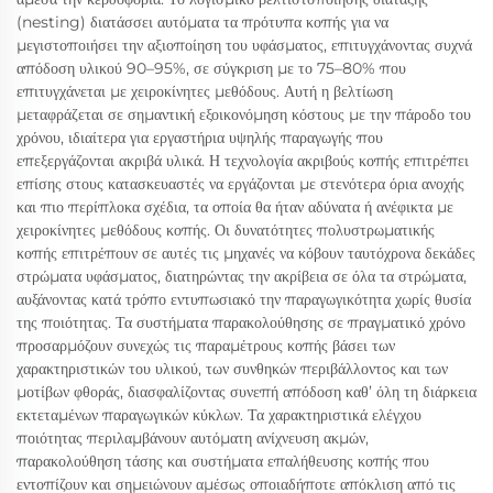
(nesting) διατάσσει αυτόματα τα πρότυπα κοπής για να
μεγιστοποιήσει την αξιοποίηση του υφάσματος, επιτυγχάνοντας συχνά
απόδοση υλικού 90–95%, σε σύγκριση με το 75–80% που
επιτυγχάνεται με χειροκίνητες μεθόδους. Αυτή η βελτίωση
μεταφράζεται σε σημαντική εξοικονόμηση κόστους με την πάροδο του
χρόνου, ιδιαίτερα για εργαστήρια υψηλής παραγωγής που
επεξεργάζονται ακριβά υλικά. Η τεχνολογία ακριβούς κοπής επιτρέπει
επίσης στους κατασκευαστές να εργάζονται με στενότερα όρια ανοχής
και πιο περίπλοκα σχέδια, τα οποία θα ήταν αδύνατα ή ανέφικτα με
χειροκίνητες μεθόδους κοπής. Οι δυνατότητες πολυστρωματικής
κοπής επιτρέπουν σε αυτές τις μηχανές να κόβουν ταυτόχρονα δεκάδες
στρώματα υφάσματος, διατηρώντας την ακρίβεια σε όλα τα στρώματα,
αυξάνοντας κατά τρόπο εντυπωσιακό την παραγωγικότητα χωρίς θυσία
της ποιότητας. Τα συστήματα παρακολούθησης σε πραγματικό χρόνο
προσαρμόζουν συνεχώς τις παραμέτρους κοπής βάσει των
χαρακτηριστικών του υλικού, των συνθηκών περιβάλλοντος και των
μοτίβων φθοράς, διασφαλίζοντας συνεπή απόδοση καθ’ όλη τη διάρκεια
εκτεταμένων παραγωγικών κύκλων. Τα χαρακτηριστικά ελέγχου
ποιότητας περιλαμβάνουν αυτόματη ανίχνευση ακμών,
παρακολούθηση τάσης και συστήματα επαλήθευσης κοπής που
εντοπίζουν και σημειώνουν αμέσως οποιαδήποτε απόκλιση από τις