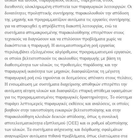
υλικών και άλλους παραγωγικούς δείκτες, παρέχοντας στους
διευθυντές ολοκληρωμένη εποπτεία των παραγωγικών λειτουργιών. Οι
δυνατότητες προληπτικής συντήρησης παρακολουθούν την απόδοση
της μηχανής και προγραμματίζουν αυτόματα τις εργασίες συντήρησης
για να αποφευχθεί η απρόβλεπτη διακοπή λειτουργίας, ενώ τα
συστήματα απομακρυσμένης παρακολούθησης επιτρέπουν στους
τεχνικούς να διαγνώσουν και να επιλύσουν προβλήματα χωρίς να
διακόπτεται η παραγωγή. Η αυτοματοποιημένη ροή εργασίας
περιλαμβάνει εξελιγμένους αλγόριθμους προγραμματισμού εργασιών,
οι οποίοι βελτιστοποιούν τις ακολουθίες παραγωγής με βάση τη
διαθεσιμότητα των υλικών, τις προθεσμίες παράδοσης και την
παραγωγική ικανότητα των μηχανών, διασφαλίζοντας τη μέγιστη
παραγωγική ροή ενώ τηρούνται οι δεσμεύσεις απέναντι στους πελάτες.
Η ενσωμάτωση με συστήματα διαχείρισης αποθηκών επιτρέπει την
αυτόματη αίτηση υλικών και διασφαλίζει επαρκή απόθεμα υφασμάτων
για τις προγραμματισμένες παραγωγικές δραστηριότητες. Το σύστημα
παράγει λεπτομερείς παραγωγικές εκθέσεις και αναλύσεις, οι οποίες
βοηθούν στην ταυτοποίηση ευκαιριών βελτιστοποίησης και στην
παρακολούθηση κλειδιών δεικτών απόδοσης, όπως η συνολική
αποτελεσματικότητα εξοπλισμού (OEE) και οι ρυθμοί αξιοποίησης
των υλικών. Τα συστήματα ανίχνευσης και διόρθωσης σφαλμάτων
αναγνωρίζουν αυτόματα πιθανά προβλήματα, όπως ελαττώματα στα