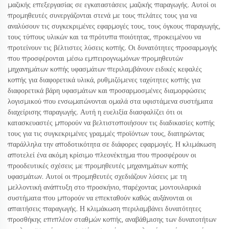
μαζικής επεξεργασίας σε εγκαταστάσεις μαζικής παραγωγής. Αυτοί οι
προμηθευτές συνεργάζονται στενά με τους πελάτες τους για να
αναλύσουν τις συγκεκριμένες εφαρμογές τους, τους όγκους παραγωγής,
τους τύπους υλικών και τα πρότυπα ποιότητας, προκειμένου να
προτείνουν τις βέλτιστες λύσεις κοπής. Οι δυνατότητες προσαρμογής
που προσφέρονται μέσω εμπειρογνωμόνων προμηθευτών
μηχανημάτων κοπής υφασμάτων περιλαμβάνουν ειδικές κεφαλές
κοπής για διαφορετικά υλικά, ρυθμιζόμενες ταχύτητες κοπής για
διαφορετικά βάρη υφασμάτων και προσαρμοσμένες διαμορφώσεις
λογισμικού που ενσωματώνονται ομαλά στα υφιστάμενα συστήματα
διαχείρισης παραγωγής. Αυτή η ευελιξία διασφαλίζει ότι οι
κατασκευαστές μπορούν να βελτιστοποιήσουν τις διαδικασίες κοπής
τους για τις συγκεκριμένες γραμμές προϊόντων τους, διατηρώντας
παράλληλα την αποδοτικότητα σε διάφορες εφαρμογές. Η κλιμάκωση
αποτελεί ένα ακόμη κρίσιμο πλεονέκτημα που προσφέρουν οι
προοδευτικές σχέσεις με προμηθευτές μηχανημάτων κοπής
υφασμάτων. Αυτοί οι προμηθευτές σχεδιάζουν λύσεις με τη
μελλοντική ανάπτυξη στο προσκήνιο, παρέχοντας μοντουλαρικά
συστήματα που μπορούν να επεκταθούν καθώς αυξάνονται οι
απαιτήσεις παραγωγής. Η κλιμάκωση περιλαμβάνει δυνατότητες
προσθήκης επιπλέον σταθμών κοπής, αναβάθμισης των δυνατοτήτων