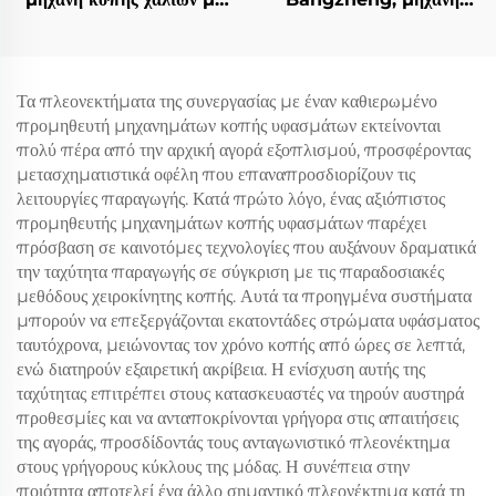
ταλαντευόμενη λεπίδα,
κοπής κουτιών, μηχανή
αυτόματη μηχανή κοπής
κοπής κυματοειδούς
χαλιών και ματ
χαρτιού
Τα πλεονεκτήματα της συνεργασίας με έναν καθιερωμένο
προμηθευτή μηχανημάτων κοπής υφασμάτων εκτείνονται
πολύ πέρα από την αρχική αγορά εξοπλισμού, προσφέροντας
μετασχηματιστικά οφέλη που επαναπροσδιορίζουν τις
λειτουργίες παραγωγής. Κατά πρώτο λόγο, ένας αξιόπιστος
προμηθευτής μηχανημάτων κοπής υφασμάτων παρέχει
πρόσβαση σε καινοτόμες τεχνολογίες που αυξάνουν δραματικά
την ταχύτητα παραγωγής σε σύγκριση με τις παραδοσιακές
μεθόδους χειροκίνητης κοπής. Αυτά τα προηγμένα συστήματα
μπορούν να επεξεργάζονται εκατοντάδες στρώματα υφάσματος
ταυτόχρονα, μειώνοντας τον χρόνο κοπής από ώρες σε λεπτά,
ενώ διατηρούν εξαιρετική ακρίβεια. Η ενίσχυση αυτής της
ταχύτητας επιτρέπει στους κατασκευαστές να τηρούν αυστηρά
προθεσμίες και να ανταποκρίνονται γρήγορα στις απαιτήσεις
της αγοράς, προσδίδοντάς τους ανταγωνιστικό πλεονέκτημα
στους γρήγορους κύκλους της μόδας. Η συνέπεια στην
ποιότητα αποτελεί ένα άλλο σημαντικό πλεονέκτημα κατά τη