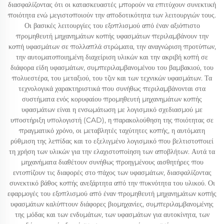
διασφαλίζοντας ότι οι κατασκευαστές μπορούν να επιτύχουν συνεκτική
ποιότητα ενώ μεγιστοποιούν την αποδοτικότητα των λειτουργιών τους.
Οι βασικές λειτουργίες του εξοπλισμού από έναν αξιόπιστο
προμηθευτή μηχανημάτων κοπής υφασμάτων περιλαμβάνουν την
κοπή υφασμάτων σε πολλαπλά στρώματα, την αναγνώριση προτύπων,
την αυτοματοποιημένη διαχείριση υλικών και την ακριβή κοπή σε
διάφορα είδη υφασμάτων, συμπεριλαμβανομένου του βαμβακιού, του
πολυεστέρα, του μεταξιού, του τζιν και των τεχνικών υφασμάτων. Τα
τεχνολογικά χαρακτηριστικά που συνήθως περιλαμβάνονται στα
συστήματα ενός κορυφαίου προμηθευτή μηχανημάτων κοπής
υφασμάτων είναι η ενσωμάτωση με λογισμικό σχεδιασμού με
υποστήριξη υπολογιστή (CAD), η παρακολούθηση της ποιότητας σε
πραγματικό χρόνο, οι μεταβλητές ταχύτητες κοπής, η αυτόματη
ρύθμιση της λεπίδας και το εξελιγμένο λογισμικό που βελτιστοποιεί
τη χρήση των υλικών για την ελαχιστοποίηση των αποβλήτων. Αυτά τα
μηχανήματα διαθέτουν συνήθως προηγμένους αισθητήρες που
εντοπίζουν τις διαφορές στο πάχος των υφασμάτων, διασφαλίζοντας
συνεκτικό βάθος κοπής ανεξάρτητα από την πυκνότητα του υλικού. Οι
εφαρμογές του εξοπλισμού από έναν προμηθευτή μηχανημάτων κοπής
υφασμάτων καλύπτουν διάφορες βιομηχανίες, συμπεριλαμβανομένης
της μόδας και των ενδυμάτων, των υφασμάτων για αυτοκίνητα, των