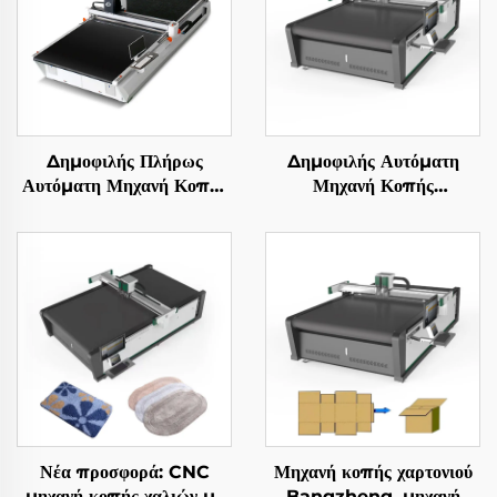
Δημοφιλής Πλήρως
Δημοφιλής Αυτόματη
Αυτόματη Μηχανή Κοπής
Μηχανή Κοπής
Πολυστρωματικού
Υφασμάτων CNC
Υφάσματος, Εξοπλισμός
Κοπής Ενδυμάτων
Νέα προσφορά: CNC
Μηχανή κοπής χαρτονιού
μηχανή κοπής χαλιών με
Bangzheng, μηχανή