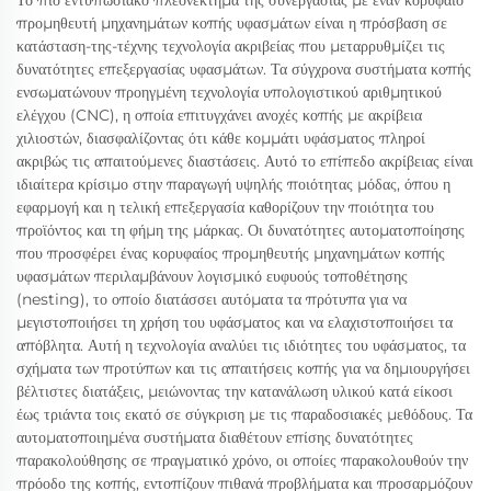
Το πιο εντυπωσιακό πλεονέκτημα της συνεργασίας με έναν κορυφαίο
προμηθευτή μηχανημάτων κοπής υφασμάτων είναι η πρόσβαση σε
κατάσταση-της-τέχνης τεχνολογία ακριβείας που μεταρρυθμίζει τις
δυνατότητες επεξεργασίας υφασμάτων. Τα σύγχρονα συστήματα κοπής
ενσωματώνουν προηγμένη τεχνολογία υπολογιστικού αριθμητικού
ελέγχου (CNC), η οποία επιτυγχάνει ανοχές κοπής με ακρίβεια
χιλιοστών, διασφαλίζοντας ότι κάθε κομμάτι υφάσματος πληροί
ακριβώς τις απαιτούμενες διαστάσεις. Αυτό το επίπεδο ακρίβειας είναι
ιδιαίτερα κρίσιμο στην παραγωγή υψηλής ποιότητας μόδας, όπου η
εφαρμογή και η τελική επεξεργασία καθορίζουν την ποιότητα του
προϊόντος και τη φήμη της μάρκας. Οι δυνατότητες αυτοματοποίησης
που προσφέρει ένας κορυφαίος προμηθευτής μηχανημάτων κοπής
υφασμάτων περιλαμβάνουν λογισμικό ευφυούς τοποθέτησης
(nesting), το οποίο διατάσσει αυτόματα τα πρότυπα για να
μεγιστοποιήσει τη χρήση του υφάσματος και να ελαχιστοποιήσει τα
απόβλητα. Αυτή η τεχνολογία αναλύει τις ιδιότητες του υφάσματος, τα
σχήματα των προτύπων και τις απαιτήσεις κοπής για να δημιουργήσει
βέλτιστες διατάξεις, μειώνοντας την κατανάλωση υλικού κατά είκοσι
έως τριάντα τοις εκατό σε σύγκριση με τις παραδοσιακές μεθόδους. Τα
αυτοματοποιημένα συστήματα διαθέτουν επίσης δυνατότητες
παρακολούθησης σε πραγματικό χρόνο, οι οποίες παρακολουθούν την
πρόοδο της κοπής, εντοπίζουν πιθανά προβλήματα και προσαρμόζουν