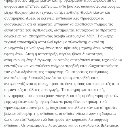
προμηθευτών μηχανημάτων κοπής υφασμάτων προσαρμόζονται σε
διαφορετικά επίπεδα εμπειρίας, από βασικές διαδικασίες λειτουργίας
μέχρι προχωρημένες τεχνικές αντιμετώπισης προβλημάτων και
συντήρησης. Αυτές οι εκτενείς εκπαιδευτικές πρωτοβουλίες
διασφαλίζουν ότι οι χειριστές μπορούν να αξιοποιούν πλήρως τις
δυνατότητες του εξοπλισμού, διατηρώντας ταυτόχρονα τα πρότυπα
ασφάλειας και αποτρέποντας ακριβά λειτουργικά λάθη. Η συνεχής
τεχνική υποστήριξη αποτελεί κρίσιμο πλεονέκτημα κατά τη
συνεργασία με καθιερωμένους προμηθευτές μηχανημάτων κοπής
υφασμάτων. Αυτή η υποστήριξη περιλαμβάνει δυνατότητες
απομακρυσμένης διάγνωσης, οι οποίες επιτρέπουν στους τεχνικούς να
εντοπίζουν και να επιλύουν γρήγορα προβλήματα, ελαχιστοποιώντας
τον χρόνο αδράνειας της παραγωγής. Οι υπηρεσίες επείγουσας
ανταπόκρισης διασφαλίζουν ότι τα κρίσιμα προβλήματα
αντιμετωπίζονται αμέσως, προστατεύοντας τους κατασκευαστές από
σημαντικές απώλειες παραγωγής. Τα προγράμματα τακτικής
συντήρησης που προσφέρουν επαγγελματικές ομάδες προμηθευτών
μηχανημάτων κοπής υφασμάτων περιλαμβάνουν προληπτικά
προγράμματα συντήρησης, διαχείριση ανταλλακτικών και υπηρεσίες
βελτιστοποίησης της απόδοσης, οι οποίες επεκτείνουν τη διάρκεια
ζωής του εξοπλισμού ενώ διατηρούν την κορυφαία λειτουργική
απόδοση. Οι ενημερώσεις λογισμικού και οι τεχνολογικές βελτιώσεις