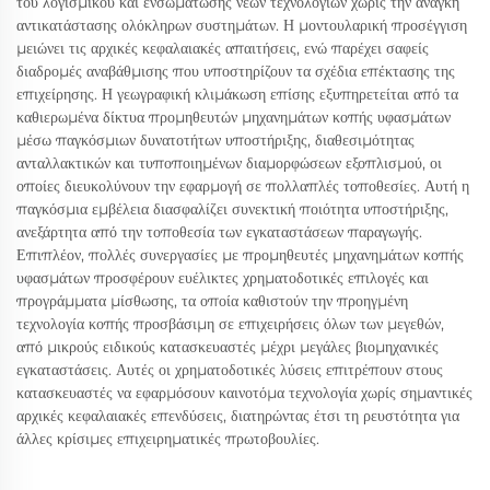
του λογισμικού και ενσωμάτωσης νέων τεχνολογιών χωρίς την ανάγκη
αντικατάστασης ολόκληρων συστημάτων. Η μοντουλαρική προσέγγιση
μειώνει τις αρχικές κεφαλαιακές απαιτήσεις, ενώ παρέχει σαφείς
διαδρομές αναβάθμισης που υποστηρίζουν τα σχέδια επέκτασης της
επιχείρησης. Η γεωγραφική κλιμάκωση επίσης εξυπηρετείται από τα
καθιερωμένα δίκτυα προμηθευτών μηχανημάτων κοπής υφασμάτων
μέσω παγκόσμιων δυνατοτήτων υποστήριξης, διαθεσιμότητας
ανταλλακτικών και τυποποιημένων διαμορφώσεων εξοπλισμού, οι
οποίες διευκολύνουν την εφαρμογή σε πολλαπλές τοποθεσίες. Αυτή η
παγκόσμια εμβέλεια διασφαλίζει συνεκτική ποιότητα υποστήριξης,
ανεξάρτητα από την τοποθεσία των εγκαταστάσεων παραγωγής.
Επιπλέον, πολλές συνεργασίες με προμηθευτές μηχανημάτων κοπής
υφασμάτων προσφέρουν ευέλικτες χρηματοδοτικές επιλογές και
προγράμματα μίσθωσης, τα οποία καθιστούν την προηγμένη
τεχνολογία κοπής προσβάσιμη σε επιχειρήσεις όλων των μεγεθών,
από μικρούς ειδικούς κατασκευαστές μέχρι μεγάλες βιομηχανικές
εγκαταστάσεις. Αυτές οι χρηματοδοτικές λύσεις επιτρέπουν στους
κατασκευαστές να εφαρμόσουν καινοτόμα τεχνολογία χωρίς σημαντικές
αρχικές κεφαλαιακές επενδύσεις, διατηρώντας έτσι τη ρευστότητα για
άλλες κρίσιμες επιχειρηματικές πρωτοβουλίες.