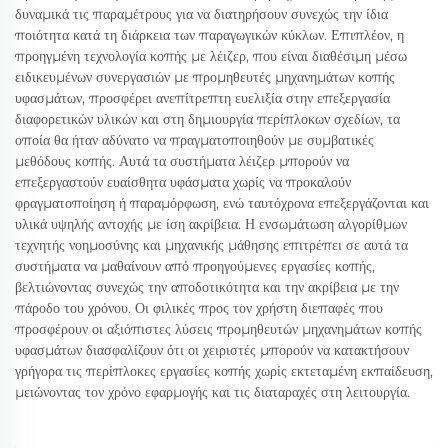
δυναμικά τις παραμέτρους για να διατηρήσουν συνεχώς την ίδια
ποιότητα κατά τη διάρκεια των παραγωγικών κύκλων. Επιπλέον, η
προηγμένη τεχνολογία κοπής με λέιζερ, που είναι διαθέσιμη μέσω
ειδικευμένων συνεργασιών με προμηθευτές μηχανημάτων κοπής
υφασμάτων, προσφέρει ανεπίτρεπτη ευελιξία στην επεξεργασία
διαφορετικών υλικών και στη δημιουργία περίπλοκων σχεδίων, τα
οποία θα ήταν αδύνατο να πραγματοποιηθούν με συμβατικές
μεθόδους κοπής. Αυτά τα συστήματα λέιζερ μπορούν να
επεξεργαστούν ευαίσθητα υφάσματα χωρίς να προκαλούν
φραγματοποίηση ή παραμόρφωση, ενώ ταυτόχρονα επεξεργάζονται και
υλικά υψηλής αντοχής με ίση ακρίβεια. Η ενσωμάτωση αλγορίθμων
τεχνητής νοημοσύνης και μηχανικής μάθησης επιτρέπει σε αυτά τα
συστήματα να μαθαίνουν από προηγούμενες εργασίες κοπής,
βελτιώνοντας συνεχώς την αποδοτικότητα και την ακρίβεια με την
πάροδο του χρόνου. Οι φιλικές προς τον χρήστη διεπαφές που
προσφέρουν οι αξιόπιστες λύσεις προμηθευτών μηχανημάτων κοπής
υφασμάτων διασφαλίζουν ότι οι χειριστές μπορούν να κατακτήσουν
γρήγορα τις περίπλοκες εργασίες κοπής χωρίς εκτεταμένη εκπαίδευση,
μειώνοντας τον χρόνο εφαρμογής και τις διαταραχές στη λειτουργία.