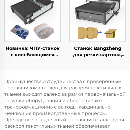
для раскроя одежды
Новинка: ЧПУ-станок
Станок Bangzheng
с колеблющимся
для резки картона,
ножом для резки
станок для резки
ковров и ковровых
картонных коробок,
покрытий,
станок для резки
автоматический
гофрированного
Преимущества сотрудничества с проверенным
станок для резки
картона
поставщиком станков для раскроя текстильных
ковровых матов
тканей выходят далеко за рамки первоначальной
покупки оборудования и обеспечивают
трансформационные выгоды, кардинально
меняющие производственные процессы.
Прежде всего, надёжный поставщик станков для
раскроя текстильных тканей обеспечивает