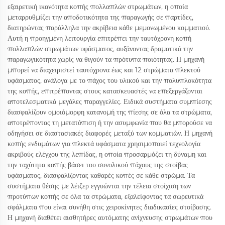
εξαιρετική ικανότητα κοπής πολλαπλών στρωμάτων, η οποία
μεταρρυθμίζει την αποδοτικότητα της παραγωγής σε παρτίδες,
διατηρώντας παράλληλα την ακρίβεια κάθε μεμονωμένου κομματιού.
Αυτή η προηγμένη λειτουργία επιτρέπει την ταυτόχρονη κοπή
πολλαπλών στρωμάτων υφάσματος, αυξάνοντας δραματικά την
παραγωγικότητα χωρίς να θιγούν τα πρότυπα ποιότητας. Η μηχανή
μπορεί να διαχειριστεί ταυτόχρονα έως και 12 στρώματα πλεκτού
υφάσματος, ανάλογα με το πάχος του υλικού και την πολυπλοκότητα
της κοπής, επιτρέποντας στους κατασκευαστές να επεξεργάζονται
αποτελεσματικά μεγάλες παραγγελίες. Ειδικά συστήματα συμπίεσης
διασφαλίζουν ομοιόμορφη κατανομή της πίεσης σε όλα τα στρώματα,
αποτρέποντας τη μετατόπιση ή την ασυμφωνία που θα μπορούσε να
οδηγήσει σε διαστασιακές διαφορές μεταξύ των κομματιών. Η μηχανή
κοπής ενδυμάτων για πλεκτά υφάσματα χρησιμοποιεί τεχνολογία
ακριβούς ελέγχου της λεπίδας, η οποία προσαρμόζει τη δύναμη και
την ταχύτητα κοπής βάσει του συνολικού πάχους της στοίβας
υφάσματος, διασφαλίζοντας καθαρές κοπές σε κάθε στρώμα. Τα
συστήματα θέσης με λέιζερ εγγυώνται την τέλεια στοίχιση των
προτύπων κοπής σε όλα τα στρώματα, εξαλείφοντας τα σωρευτικά
σφάλματα που είναι συνήθη στις χειροκίνητες διαδικασίες στοίβασης.
Η μηχανή διαθέτει αισθητήρες αυτόματης ανίχνευσης στρωμάτων που