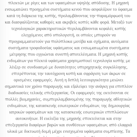
πλεκτών με ρίγες και των υφασμάτων υψηλής απόδοσης. Η μηχανή
ενσωματώνει προηγμένα συστήματα κενού που ασφαλίζουν το ύφασμα
κατά τη διάρκεια της κοπής, προλαμβάνοντας την παραμόρφωσή του
και διασφαλίζοντας καθαρές και ακριβείς κοπές κάθε φορά. Μεταξύ των
τεχνολογικών χαρακτηριστικών περιλαμβάνονται κεφαλές κοπής
ελεγχόμενες από υπολογιστή, οι οποίες μπορούν να
προγραμματιστούν για πολύπλοκα μοτίβα και σχήματα, αυτόματα
συστήματα τροφοδοσίας υφάσματος και ενσωματωμένα συστήματα
μέτρησης που εγγυώνται συνεπή αποτελέσματα. Η μηχανή κοπής
ενδυμάτων για πλεκτά υφάσματα χρησιμοποιεί τεχνολογία κοπής με
λέιζερ σε συνδυασμό με δυνατότητες υπερηχητικής συγκόλλησης,
επιτρέποντας την ταυτόχρονη κοπή και σφράγιση των άκρων σε
ορισμένες εφαρμογές. Αυτή η διπλή λειτουργικότητα μειώνει
σημαντικά τον χρόνο παραγωγής και εξαλείφει την ανάγκη για επιπλέον
διαδικασίες τελικής επεξεργασίας. Οι εφαρμογές της εκτείνονται σε
πολλές βιομηχανίες, συμπεριλαμβανομένης της παραγωγής αθλητικών
ενδυμάτων, της κατασκευής εσωτερικών ενδυμάτων, της δημιουργίας
ιατρικών υφασμάτων και της κατασκευής εσωτερικών επιπλώσεων
αυτοκινήτων. Η ευελιξία της μηχανής επεκτείνεται και στην
επεξεργασία διαφόρων βαρών και συνθέσεων υφασμάτων, από ελαφριά
υλικά με δικτυωτή δομή μέχρι ενισχυμένα υφάσματα συμπίεσης. Τα