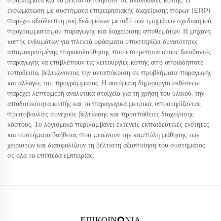
προβλήματα και να βελτιστοποιήσουν τις ακολουθίες κοπής. Η
ενσωμάτωση με συστήματα επιχειρησιακής διαχείρισης πόρων (ERP)
παρέχει αδιάλειπτη ροή δεδομένων μεταξύ των τμημάτων σχεδιασμού,
προγραμματισμού παραγωγής και διαχείρισης αποθεμάτων. Η μηχανή
κοπής ενδυμάτων για πλεκτά υφάσματα υποστηρίζει δυνατότητες
απομακρυσμένης παρακολούθησης που επιτρέπουν στους διευθυντές
παραγωγής να επιβλέπουν τις λειτουργίες κοπής από οποιαδήποτε
τοποθεσία, βελτιώνοντας την ανταπόκριση σε προβλήματα παραγωγής
και αλλαγές του προγράμματος. Η αυτόματη δημιουργία εκθέσεων
παρέχει λεπτομερή αναλυτικά στοιχεία για τη χρήση του υλικού, την
αποδοτικότητα κοπής και τα παραγωγικά μετρικά, υποστηρίζοντας
πρωτοβουλίες συνεχούς βελτίωσης και προσπάθειες διαχείρισης
κόστους. Το λογισμικό περιλαμβάνει εκτενείς εκπαιδευτικές ενότητες
και συστήματα βοήθειας που μειώνουν την καμπύλη μάθησης των
χειριστών και διασφαλίζουν τη βέλτιστη αξιοποίηση του συστήματος
σε όλα τα επίπεδα εμπειρίας.
ΕΠΙΚΟΙΝΩΝΊΑ