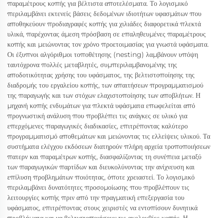
παραμέτρους κοπής για βέλτιστα αποτελέσματα. Το λογισμικό
περιλαμβάνει εκτενείς βάσεις δεδομένων ιδιοτήτων υφασμάτων που
αποθηκεύουν προδιαγραφές κοπής για χιλιάδες διαφορετικά πλεκτά
υλικά, παρέχοντας άμεση πρόσβαση σε επαληθευμένες παραμέτρους
κοπής και μειώνοντας τον χρόνο προετοιμασίας για γνωστά υφάσματα.
Οι έξυπνοι αλγόριθμοι τοποθέτησης (nesting) λαμβάνουν υπόψη
ταυτόχρονα πολλές μεταβλητές, συμπεριλαμβανομένης της
αποδοτικότητας χρήσης του υφάσματος, της βελτιστοποίησης της
διαδρομής του εργαλείου κοπής, των απαιτήσεων προγραμματισμού
της παραγωγής και των στόχων ελαχιστοποίησης των αποβλήτων. Η
μηχανή κοπής ενδυμάτων για πλεκτά υφάσματα επωφελείται από
προγνωστική ανάλυση που προβλέπει τις ανάγκες σε υλικό για
επερχόμενες παραγωγικές διαδικασίες, επιτρέποντας καλύτερο
προγραμματισμό αποθεμάτων και μειώνοντας τις ελλείψεις υλικού. Τα
συστήματα ελέγχου εκδόσεων διατηρούν πλήρη αρχεία τροποποιήσεων
πατερν και παραμέτρων κοπής, διασφαλίζοντας τη συνέπεια μεταξύ
των παραγωγικών παρτίδων και διευκολύνοντας την ανίχνευση και
επίλυση προβλημάτων ποιότητας, όποτε χρειαστεί. Το λογισμικό
περιλαμβάνει δυνατότητες προσομοίωσης που προβλέπουν τις
λειτουργίες κοπής πριν από την πραγματική επεξεργασία του
υφάσματος, επιτρέποντας στους χειριστές να εντοπίσουν δυνητικά