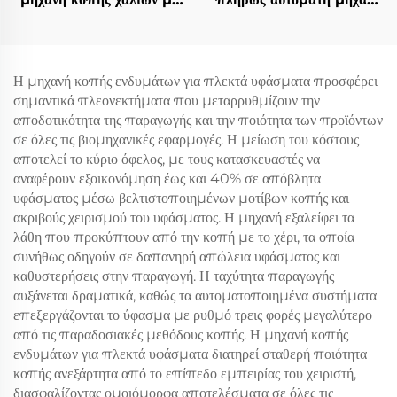
ταλαντευόμενη λεπίδα,
κοπής δερμάτινων
αυτόματη μηχανή κοπής
καθισμάτων αυτοκινήτου
χαλιών και ματ
Η μηχανή κοπής ενδυμάτων για πλεκτά υφάσματα προσφέρει
σημαντικά πλεονεκτήματα που μεταρρυθμίζουν την
αποδοτικότητα της παραγωγής και την ποιότητα των προϊόντων
σε όλες τις βιομηχανικές εφαρμογές. Η μείωση του κόστους
αποτελεί το κύριο όφελος, με τους κατασκευαστές να
αναφέρουν εξοικονόμηση έως και 40% σε απόβλητα
υφάσματος μέσω βελτιστοποιημένων μοτίβων κοπής και
ακριβούς χειρισμού του υφάσματος. Η μηχανή εξαλείφει τα
λάθη που προκύπτουν από την κοπή με το χέρι, τα οποία
συνήθως οδηγούν σε δαπανηρή απώλεια υφάσματος και
καθυστερήσεις στην παραγωγή. Η ταχύτητα παραγωγής
αυξάνεται δραματικά, καθώς τα αυτοματοποιημένα συστήματα
επεξεργάζονται το ύφασμα με ρυθμό τρεις φορές μεγαλύτερο
από τις παραδοσιακές μεθόδους κοπής. Η μηχανή κοπής
ενδυμάτων για πλεκτά υφάσματα διατηρεί σταθερή ποιότητα
κοπής ανεξάρτητα από το επίπεδο εμπειρίας του χειριστή,
διασφαλίζοντας ομοιόμορφα αποτελέσματα σε όλες τις