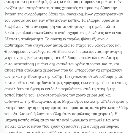
ενσωματώνει μεταβλητές ζώνες κενού που μπορούν να ρυθμιστούν
ανεξάρτητα, επιτρέποντας στους χειριστές να προσαρμόζουν την
ένταση της αναρρόφησης βάσει των συγκεκριμένων χαρακτηριστικών
του υφάσματος και των απαιτήσεων κοπής. Τα ελαφριά υφάσματα
λαμβάνουν ήπια αναρρόφηση για να αποφευχθεί η ζημιά, ενώ τα
βαρύτερα υλικά επωφελούνται από ισχυρότερες δυνάμεις κενού για
βέλτιστη σταθερότητα. Το σύστημα περιλαμβάνει έξυπνους
αισθητήρες που ανιχνεύουν αυτόματα το πάχος του υφάσματος και
προσαρμόζουν ανάλογα τα επίπεδα κενού, εξαλείφοντας την ανάγκη
χειροκίνητης βαθμονόμησης μεταξύ διαφορετικών υλικών. Αυτή η
αυτοματοποίηση μειώνει σημαντικά τον χρόνο προετοιμασίας και
αποτρέπει σφάλματα χειριστών που θα μπορούσαν να επηρεάσουν
αρνητικά την ποιότητα της κοπής. Η τεχνολογία σταθεροποίησης με
κενό διαθέτει επίσης δυνατότητες γρήγορης εκκένωσης αέρα, οι οποίες
ασφαλίζουν το ύφασμα εντός δευτερολέπτων από τη στιγμή της
τοποθέτησής του, ελαχιστοποιώντας τον χρόνο χειρισμού και
αυξάνοντας την παραγωγικότητα. Μηχανισμοί έκτακτης απελευθέρωσης
επιτρέπουν την άμεση αφαίρεση του υφάσματος σε περίπτωση βλάβης
του εξοπλισμού ή λόγω προβλημάτων ασφάλειας του χειριστή. Η
μηχανή κοπής ενδυμάτων για πλεκτά υφάσματα επωφελείται από
ειδικές αντλίες κενού που έχουν σχεδιαστεί για συνεχή λειτουργία,
διασφαλίζοντας σταθερή απόδοση καθ’ όλη τη διάρκεια εκτεταμένων