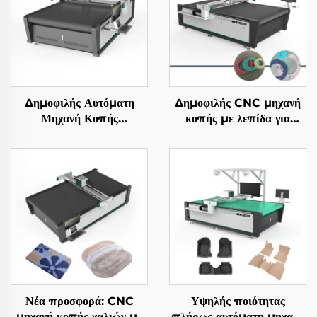
Δημοφιλής Αυτόματη
Δημοφιλής CNC μηχανή
Μηχανή Κοπής
κοπής με λεπίδα για
Υφασμάτων CNC
πλάκες αφρού, EVA,
καουτσούκ στεγανοποίησης
και σφουγγαρένιες πλάκες
Νέα προσφορά: CNC
Υψηλής ποιότητας
μηχανή κοπής χαλιών με
πλήρως αυτόματη μηχανή