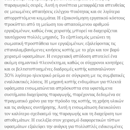
παραγωγικές σειρές. Αυτή η συνέπεια μεταφράζεται απευθείας
σε μειωμένες απαιτήσεις ελέγχου ποιότητας και σε λιγότερα
απορριπτόμενα κομμάτια. Η εξοικονόμηση εργατικού κόστους
προκύπτει από τη μείωση του απαιτούμενου αριθμού
εργαζομένων, καθώς ένας χειριστής μπορεί να διαχειρίζεται
ταυτόχρονα πολλές μηχανές. Το εξοπλισμός μειώνει τη
σωματική προσπάθεια των εργαζομένων, εξαλείφοντας τις
επαναλαμβανόμενες κινήσεις κοπής με το χέρι και τον βαρύ
χειρισμό υφασμάτων. Η ενεργειακή απόδοση αποτελεί ένα
ακόμη σημαντικό πλεονέκτημα, καθώς οι σύγχρονοι κινητήρες
και οι βελτιστοποιημένες διαδρομές κοπής καταναλώνουν
30% λιγότερο ηλεκτρικό ρεύμα σε σύγκριση με τις συμβατικές
εναλλακτικές λύσεις. Η μηχανή κοπής ενδυμάτων για πλεκτά
υφάσματα ενσωματώνεται απρόσκοπτα στα υφιστάμενα
συστήματα διαχείρισης παραγωγής, παρέχοντας δεδομένα σε
πραγματικό χρόνο για την πρόοδο της κοπής, τη χρήση υλικών
και τις ανάγκες συντήρησης. Αυτή η ενσωμάτωση διευκολύνει
τον καλύτερο σχεδιασμό της παραγωγής και τη διαχείριση των
αποθεμάτων. Η ευελιξία στον χειρισμό διαφορετικών τύπων
υφασμάτων εξαλείφει την ανάγκη για πολλαπλές ειδικευμένες