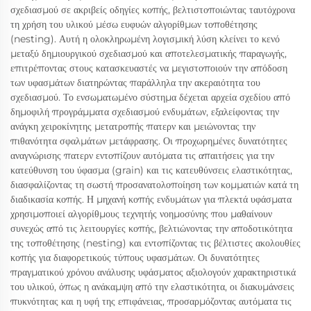
σχεδιασμού σε ακριβείς οδηγίες κοπής, βελτιστοποιώντας ταυτόχρονα
τη χρήση του υλικού μέσω ευφυών αλγορίθμων τοποθέτησης
(nesting). Αυτή η ολοκληρωμένη λογισμική λύση κλείνει το κενό
μεταξύ δημιουργικού σχεδιασμού και αποτελεσματικής παραγωγής,
επιτρέποντας στους κατασκευαστές να μεγιστοποιούν την απόδοση
των υφασμάτων διατηρώντας παράλληλα την ακεραιότητα του
σχεδιασμού. Το ενσωματωμένο σύστημα δέχεται αρχεία σχεδίου από
δημοφιλή προγράμματα σχεδιασμού ενδυμάτων, εξαλείφοντας την
ανάγκη χειροκίνητης μετατροπής πατερν και μειώνοντας την
πιθανότητα σφαλμάτων μετάφρασης. Οι προχωρημένες δυνατότητες
αναγνώρισης πατερν εντοπίζουν αυτόματα τις απαιτήσεις για την
κατεύθυνση του ύφασμα (grain) και τις κατευθύνσεις ελαστικότητας,
διασφαλίζοντας τη σωστή προσανατολοποίηση των κομματιών κατά τη
διαδικασία κοπής. Η μηχανή κοπής ενδυμάτων για πλεκτά υφάσματα
χρησιμοποιεί αλγορίθμους τεχνητής νοημοσύνης που μαθαίνουν
συνεχώς από τις λειτουργίες κοπής, βελτιώνοντας την αποδοτικότητα
της τοποθέτησης (nesting) και εντοπίζοντας τις βέλτιστες ακολουθίες
κοπής για διαφορετικούς τύπους υφασμάτων. Οι δυνατότητες
πραγματικού χρόνου ανάλυσης υφάσματος αξιολογούν χαρακτηριστικά
του υλικού, όπως η ανάκαμψη από την ελαστικότητα, οι διακυμάνσεις
πυκνότητας και η υφή της επιφάνειας, προσαρμόζοντας αυτόματα τις