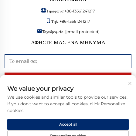
Τηλέφωνο:
+86-13561241217
Τηλ.:
+86-13561241217
Ταχυδρομείο:
[email protected]
ΑΦΉΣΤΕ ΜΑΣ ΈΝΑ ΜΉΝΥΜΑ
Αποστολή τώρα
We value your privacy
We use cookies and similar tools to provide our services.
If you don't want to accept all cookies, click Personalize
Πνευματικά δικαιώματα © 2026 Bangzheng (Shandong) Intelligent
cookies.
Manufacturing Co., Ltd. Με επιφύλαξη παντός δικαιώματος. |
Πολιτική
Απορρήτου
Accept all
Personalize cookies