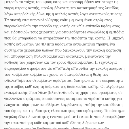
μετρούν το πάχος του υφάσματος και προσαρμόζουν αντίστοιχα τις
παραμέτρους κοπής, προλαμβάνοντας την καταστροφή της λεπίδας
λόγω υπερβολικής δύναμης ή ατελείς κοπές λόγω ανεπαρκούς πίεσης.
Τα συστήματα παρακολούθησης κάθε μεμονωμένου στρώματος
παρακολουθούν την πρόοδο της κοπής σε κάθε επίπεδο υφάσματος
και ειδοποιούν τους χειριστές για οποιεσδήποτε ανωμαλίες ή εμπόδια
που θα μπορούσαν να επηρεάσουν την ποιότητα της κοπής. Η μηχανή
κοπής ενδυμάτων για πλεκτά υφάσματα ενσωματώνει προηγμένα
συστήματα χειρισμού υλικών που διευκολύνουν την εύκολη φόρτωση
και απόφορτωση πολυστρωματικών διατάξεων, μειώνοντας την
κόπωση των χειριστών και τον χρόνο προετοιμασίας. Η τεχνολογία
διαχωρισμού στρωμάτων με υποπίεση επιτρέπει την εύκολη αφαίρεση
των κομμένων κομματιών χωρίς να διαταράσσεται η θέση των
υπολειπόμενων στρωμάτων υφάσματος, διατηρώντας την ακεραιότητα
της στοίβας καθ’ όλη τη διάρκεια της διαδικασίας κοπής. Οι αλγόριθμοι
ενσωμάτωσης προτύπων βελτιστοποιούν τη χρήση του υφάσματος σε
πολλαπλά στρώματα, διατάσσοντας αυτόματα τα πρότυπα κοπής για
ελαχιστοποίηση των αποβλήτων, λαμβάνοντας υπόψη την κατεύθυνση
του ύφους και τις ιδιότητες ελαστικότητας του υφάσματος. Το σύστημα
περιλαμβάνει δυνατότητες εντοπισμού με barcode που διασφαλίζουν
την ταυτοποίηση κάθε κομματιού καθ’ όλη τη διάρκεια των
πολυστρωματικών διαδικασιών κοπής, εξασφαλίζοντας ακριβή