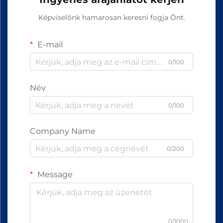
Képviselőnk hamarosan keresni fogja Önt.
E-mail
0/100
Név
0/100
Company Name
0/200
Message
0/1000