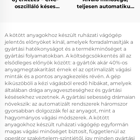
oszcilláló késes
teljesen automatikus
szőnyegvágó gép,
bőr autóülés-vágó gép
automatikus szőnyeg-
és szőnyegpadló-vágó
gép
A kötött anyagokhoz készült ruházati vágógép
jelentős előnyöket kínál, amelyek forradalmasítják a
gyártási hatékonyságot és a termékminőséget a
gyártási folyamatokban. A költségcsökkentés áll az
elsődleges előnyök között: a gyártók akár 40%-os
anyagmegtakarítást érnek el az optimalizált vágási
minták és a pontos anyagkezelés révén. A gép
kiküszöböli a kézi vágásból eredő hibákat, amelyek
általában drága anyagveszteséghez és gyártási
késésekhez vezetnek. A gyártási sebesség drámaian
növekszik: az automatizált rendszerek háromszor
gyorsabban dolgozzák fel az anyagot, mint a
hagyományos vágási módszerek. A kötött
anyagokhoz készült ruházati vágógép egyformán
magas vágási minőséget biztosít, függetlenül az
operátor szakértelem-szintjétől, így minden gyártási