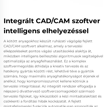
Integrált CAD/CAM szoftver
intelligens elhelyezéssel
A kötött anyagokhoz készült ruházati vágógép fejlett
CAD/CAM szoftvert alkalmaz, amely a tervezési
elképzeléseket pontos vágási utasításokká alakítja át,
miközben intelligens beillesztési algoritmusok segítségével
optimalizálja az anyagfelhasználást. Ez a komplex
szoftvermegoldás áthidalja a kreatív tervezés és az
hatékony gyártás közötti rést, lehetővé téve a gyártók
számára, hogy maximális anyaghatékonyságot érjenek el
anélkül, hogy kompromisszumot kellene kötniük a
tervezési integritással. Az integrált rendszer elfogadja a
népszerű divattervező szoftvercsomagokból származó
tervezési fájlokat, így kiküszöböli a kézi mintaátalakítást és
csökkenti a fordítási hibák kockázatát. A fejlett
mintafelismerési funkciók automatikusan azonosítják az