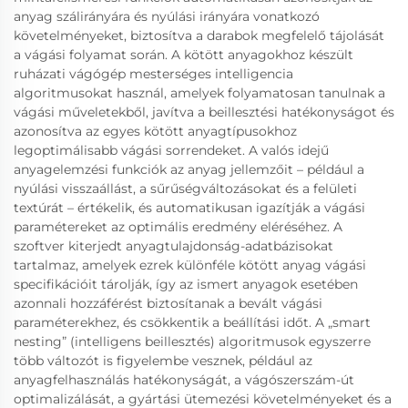
anyag szálirányára és nyúlási irányára vonatkozó
követelményeket, biztosítva a darabok megfelelő tájolását
a vágási folyamat során. A kötött anyagokhoz készült
ruházati vágógép mesterséges intelligencia
algoritmusokat használ, amelyek folyamatosan tanulnak a
vágási műveletekből, javítva a beillesztési hatékonyságot és
azonosítva az egyes kötött anyagtípusokhoz
legoptimálisabb vágási sorrendeket. A valós idejű
anyagelemzési funkciók az anyag jellemzőit – például a
nyúlási visszaállást, a sűrűségváltozásokat és a felületi
textúrát – értékelik, és automatikusan igazítják a vágási
paramétereket az optimális eredmény eléréséhez. A
szoftver kiterjedt anyagtulajdonság-adatbázisokat
tartalmaz, amelyek ezrek különféle kötött anyag vágási
specifikációit tárolják, így az ismert anyagok esetében
azonnali hozzáférést biztosítanak a bevált vágási
paraméterekhez, és csökkentik a beállítási időt. A „smart
nesting” (intelligens beillesztés) algoritmusok egyszerre
több változót is figyelembe vesznek, például az
anyagfelhasználás hatékonyságát, a vágószerszám-út
optimalizálását, a gyártási ütemezési követelményeket és a