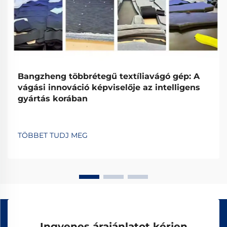
Bangzheng többrétegű textíliavágó gép: A
vágási innováció képviselője az intelligens
gyártás korában
TÖBBET TUDJ MEG
Ingyenes árajánlatot kérjen