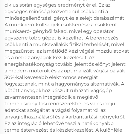
ciklus során egységes eredményt ér el. Ez az
egységes minőség közvetlenül csökkenti a
minőségellenőrzési igényt és a selejt darabszámát.
A munkaerő-költségek csökkenése a csökkent
munkaerő-igényből fakad, mivel egy operátor
egyszerre több gépet is kezelhet. A berendezés
csökkenti a munkavállalók fizikai terhelését, mivel
megszünteti az ismétlődő kézi vágási mozdulatokat
és a nehéz anyagok kézi kezelését. Az
energiahatékonyság további jelentős előnyt jelent:
a modern motorok és az optimalizált vágási pályák
30%-kal kevesebb elektromos energiát
fogyasztanak, mint a hagyományos alternatívák. A
kötött anyagokhoz készült ruházati vágógép
zavarmentesen integrálódik a meglévő
termelésirányítási rendszerekbe, és valós idejű
adatokat szolgáltat a vágási folyamatról, az
anyagfelhasználásról és a karbantartási igényekről.
Ez az integráció lehetővé teszi a hatékonyabb
termeléstervezést és készletkezelést. A különféle