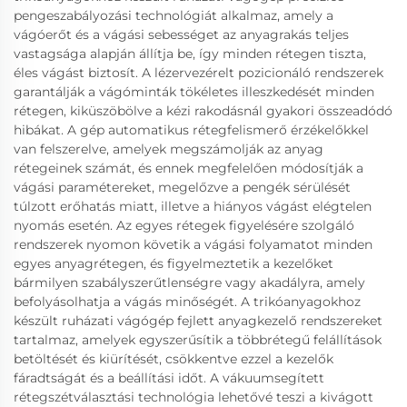
pengeszabályozási technológiát alkalmaz, amely a
vágóerőt és a vágási sebességet az anyagrakás teljes
vastagsága alapján állítja be, így minden rétegen tiszta,
éles vágást biztosít. A lézervezérelt pozicionáló rendszerek
garantálják a vágóminták tökéletes illeszkedését minden
rétegen, kiküszöbölve a kézi rakodásnál gyakori összeadódó
hibákat. A gép automatikus rétegfelismerő érzékelőkkel
van felszerelve, amelyek megszámolják az anyag
rétegeinek számát, és ennek megfelelően módosítják a
vágási paramétereket, megelőzve a pengék sérülését
túlzott erőhatás miatt, illetve a hiányos vágást elégtelen
nyomás esetén. Az egyes rétegek figyelésére szolgáló
rendszerek nyomon követik a vágási folyamatot minden
egyes anyagrétegen, és figyelmeztetik a kezelőket
bármilyen szabályszerűtlenségre vagy akadályra, amely
befolyásolhatja a vágás minőségét. A trikóanyagokhoz
készült ruházati vágógép fejlett anyagkezelő rendszereket
tartalmaz, amelyek egyszerűsítik a többrétegű felállítások
betöltését és kiürítését, csökkentve ezzel a kezelők
fáradtságát és a beállítási időt. A vákuumsegített
rétegszétválasztási technológia lehetővé teszi a kivágott