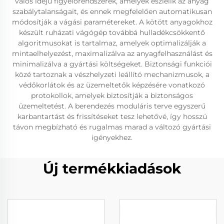
valós idejű figyelőrendszerek, amelyek észlelik az anyag
szabálytalanságait, és ennek megfelelően automatikusan
módosítják a vágási paramétereket. A kötött anyagokhoz
készült ruházati vágógép továbbá hulladékcsökkentő
algoritmusokat is tartalmaz, amelyek optimalizálják a
mintaelhelyezést, maximalizálva az anyagfelhasználást és
minimalizálva a gyártási költségeket. Biztonsági funkciói
közé tartoznak a vészhelyzeti leállító mechanizmusok, a
védőkorlátok és az üzemeltetők képzésére vonatkozó
protokollok, amelyek biztosítják a biztonságos
üzemeltetést. A berendezés moduláris terve egyszerű
karbantartást és frissítéseket tesz lehetővé, így hosszú
távon megbízható és rugalmas marad a változó gyártási
igényekhez.
Új termékkiadások