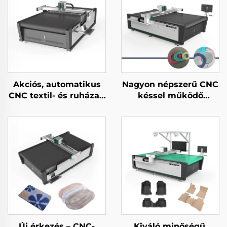
Akciós, automatikus
Nagyon népszerű CNC
CNC textil- és ruházati
késsel működő
anyagvágó gép
hablap-, EVA-,
gumitömítés- és
habvágó gép
Új érkezés – CNC-
Kiváló minőségű,