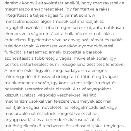
darabok könnyű eltávolítását anélkül, hogy megzavarnák a
megmaradó anyagrétegeket, így fenntartva a rakás
integritását a teljes vágási folyamat során. A
mintaelrendezési algoritmusok optimalizálják az
anyagfelhasználást több rétegen keresztül, automatikusan
elrendezve a vágómintákat a hulladék minimalizálása
érdekében, figyelembe véve az anyag szálirányát és nyúlási
tulajdonságait. A rendszer vonalkód-nyomonkövetési
funkciót is tartalmaz, amely biztosítja a darabok
azonosítását a többrétegű vágási műveletek során, így
pontos raktárkezelést és minőségellenőrzést tesz lehetővé.
A hőmérséklet-figyelés megakadályozza a pengék
túlmelegedését hosszabb ideig tartó többrétegű vágási
munkamenetek során, így konzisztens teljesítményt és
hosszabb szerszámkézét biztosít. A trikóanyagokhoz
készült ruházati vágógép vészhelyzeti leállító
mechanizmusokkal van felszerelve, amelyek azonnal
leállítják a vágási műveletet, ha rétegelmozdulást vagy
más problémát észlelnek, megelőzve ezzel az
anyagpazarlást és a berendezés károsodását. A
minőségellenőrző rendszerek összehasonlítják a tényleges