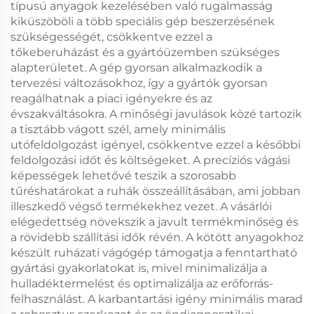
típusú anyagok kezelésében való rugalmasság
kiküszöböli a több speciális gép beszerzésének
szükségességét, csökkentve ezzel a
tőkeberuházást és a gyártóüzemben szükséges
alapterületet. A gép gyorsan alkalmazkodik a
tervezési változásokhoz, így a gyártók gyorsan
reagálhatnak a piaci igényekre és az
évszakváltásokra. A minőségi javulások közé tartozik
a tisztább vágott szél, amely minimális
utófeldolgozást igényel, csökkentve ezzel a későbbi
feldolgozási időt és költségeket. A precíziós vágási
képességek lehetővé teszik a szorosabb
tűréshatárokat a ruhák összeállításában, ami jobban
illeszkedő végső termékekhez vezet. A vásárlói
elégedettség növekszik a javult termékminőség és
a rövidebb szállítási idők révén. A kötött anyagokhoz
készült ruházati vágógép támogatja a fenntartható
gyártási gyakorlatokat is, mivel minimalizálja a
hulladéktermelést és optimalizálja az erőforrás-
felhasználást. A karbantartási igény minimális marad