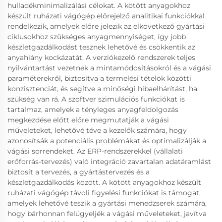
hulladékminimalizálási célokat. A kötött anyagokhoz
készült ruházati vágógép előrejelző analitikai funkciókkal
rendelkezik, amelyek előre jelezik az elkövetkező gyártási
ciklusokhoz szükséges anyagmennyiséget, így jobb
készletgazdálkodást tesznek lehetővé és csökkentik az
anyahiány kockázatát. A verziókezelő rendszerek teljes
nyilvántartást vezetnek a mintamódosításokról és a vágási
paraméterekről, biztosítva a termelési tételök közötti
konzisztenciát, és segítve a minőségi hibaelhárítást, ha
szükség van rá. A szoftver szimulációs funkciókat is
tartalmaz, amelyek a tényleges anyagfeldolgozás
megkezdése előtt előre megmutatják a vágási
műveleteket, lehetővé téve a kezelők számára, hogy
azonosítsák a potenciális problémákat és optimalizálják a
vágási sorrendeket. Az ERP-rendszerekkel (vállalati
erőforrás-tervezés) való integráció zavartalan adatáramlást
biztosít a tervezés, a gyártástervezés és a
készletgazdálkodás között. A kötött anyagokhoz készült
ruházati vágógép távoli figyelési funkciókat is támogat,
amelyek lehetővé teszik a gyártási menedzserek számára,
hogy bárhonnan felügyeljék a vágási műveleteket, javítva