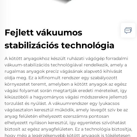
Fejlett vákuumos
stabilizációs technológia
A kötött anyagokhoz készült ruházati vágógép forradalmi
vákuum-stabilizációs technológiával rendelkezik, amely a
rugalmas anyagok precíz vágásának alapvető kihívását
oldja meg. Ez a kifinomult rendszer egy szabályozott
környezetet teremt, amelyben a kötött anyagok az egész
vágási folyamat során megtartják eredeti méreteiket, így
kiküszöböli a hagyományos vágási módszerekre jellemző
torzulást és nyúlást. A vákuumrendszer egy lyukacsos
vágóasztalon keresztül működik, amely levegőt szív be az
anyag felületén elhelyezett ezerszámra pontosan
elhelyezett nyíláson keresztül, így egyenletes szívóhatást
biztosít az egész anyagfelületen. Ez a technológia biztosítja,
hogy még a legérzékenyebb kötött anyagok is tökéletesen