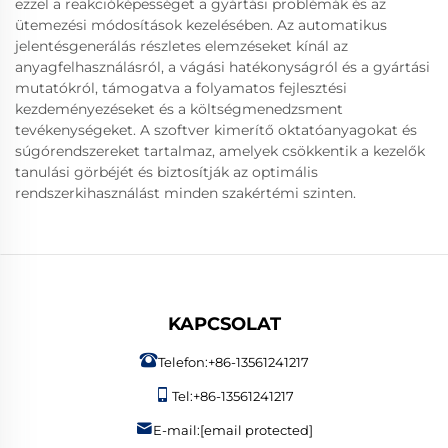
ezzel a reakcióképességet a gyártási problémák és az
ütemezési módosítások kezelésében. Az automatikus
jelentésgenerálás részletes elemzéseket kínál az
anyagfelhasználásról, a vágási hatékonyságról és a gyártási
mutatókról, támogatva a folyamatos fejlesztési
kezdeményezéseket és a költségmenedzsment
tevékenységeket. A szoftver kimerítő oktatóanyagokat és
súgórendszereket tartalmaz, amelyek csökkentik a kezelők
tanulási görbéjét és biztosítják az optimális
rendszerkihasználást minden szakértémi szinten.
KAPCSOLAT
Telefon:
+86-13561241217
Tel:
+86-13561241217
E-mail:
[email protected]