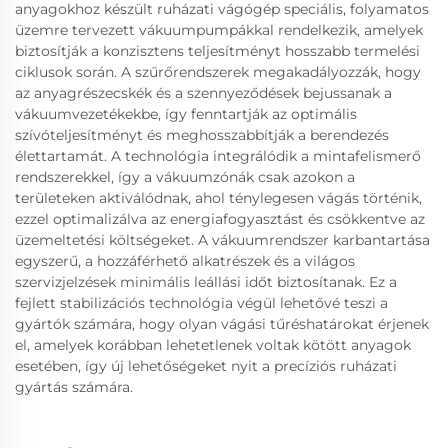
anyagokhoz készült ruházati vágógép speciális, folyamatos
üzemre tervezett vákuumpumpákkal rendelkezik, amelyek
biztosítják a konzisztens teljesítményt hosszabb termelési
ciklusok során. A szűrőrendszerek megakadályozzák, hogy
az anyagrészecskék és a szennyeződések bejussanak a
vákuumvezetékekbe, így fenntartják az optimális
szívóteljesítményt és meghosszabbítják a berendezés
élettartamát. A technológia integrálódik a mintafelismerő
rendszerekkel, így a vákuumzónák csak azokon a
területeken aktiválódnak, ahol ténylegesen vágás történik,
ezzel optimalizálva az energiafogyasztást és csökkentve az
üzemeltetési költségeket. A vákuumrendszer karbantartása
egyszerű, a hozzáférhető alkatrészek és a világos
szervizjelzések minimális leállási időt biztosítanak. Ez a
fejlett stabilizációs technológia végül lehetővé teszi a
gyártók számára, hogy olyan vágási tűréshatárokat érjenek
el, amelyek korábban lehetetlenek voltak kötött anyagok
esetében, így új lehetőségeket nyit a precíziós ruházati
gyártás számára.