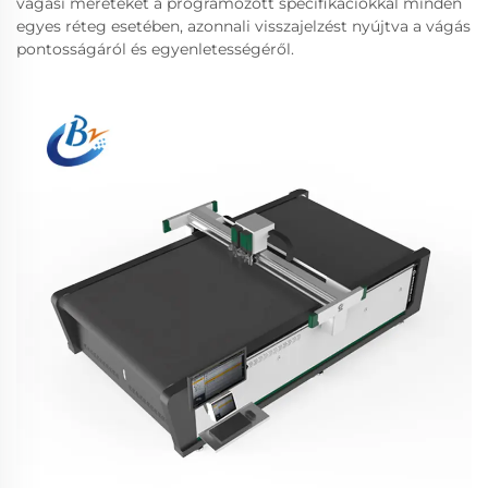
vágási méreteket a programozott specifikációkkal minden
egyes réteg esetében, azonnali visszajelzést nyújtva a vágás
pontosságáról és egyenletességéről.