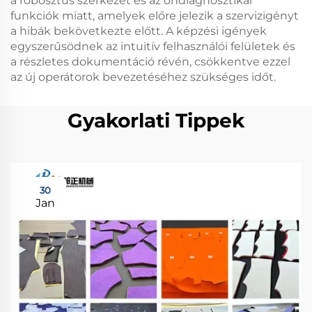
a robosztus szerkezet és az öndiagnosztikai
funkciók miatt, amelyek előre jelezik a szervizigényt
a hibák bekövetkezte előtt. A képzési igények
egyszerűsödnek az intuitív felhasználói felületek és
a részletes dokumentáció révén, csökkentve ezzel
az új operátorok bevezetéséhez szükséges időt.
Gyakorlati Tippek
30
Jan