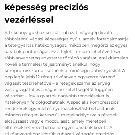
képesség precíziós
vezérléssel
A trikóanyagokhoz készült ruházati vágógép kiváló
többrétegű vágási képességet nyújt, amely forradalmasítja
a tételgyártás hatékonyságát, miközben megőrzi az egyes
darabok pontosságát. Ez a fejlett funkció lehetővé teszi
több anyagréteg egyszerre történő vágását, ami drámaian
növeli a termelési teljesítményt anélkül, hogy
kompromisszumot kötnénk a minőségi szabványokkal. A
gép legfeljebb 12 réteg trikóanyag egyszerre történő
vágását teszi lehetővé – a rétegek száma az anyag
vastagságától és a vágás összetettségétől függően
változhat – így a gyártók nagyobb rendeléseket is
hatékonyan feldolgozhatnak. A speciális kompressziós
rendszerek egyenletes nyomáseloszlást biztosítanak
minden rétegen keresztül, megakadályozva a rétegek
elcsúszását vagy elmozdulását, amely méretbeli
eltérésekhez vezethetne az egyes darabok között. A
trikóanyagokhoz készült ruházati vágógép precíziós