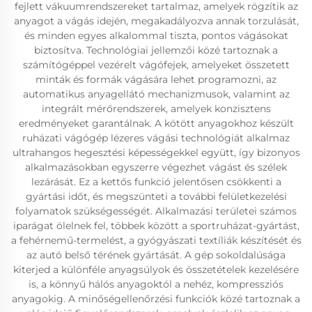
fejlett vákuumrendszereket tartalmaz, amelyek rögzítik az
anyagot a vágás idején, megakadályozva annak torzulását,
és minden egyes alkalommal tiszta, pontos vágásokat
biztosítva. Technológiai jellemzői közé tartoznak a
számítógéppel vezérelt vágófejek, amelyeket összetett
minták és formák vágására lehet programozni, az
automatikus anyagellátó mechanizmusok, valamint az
integrált mérőrendszerek, amelyek konzisztens
eredményeket garantálnak. A kötött anyagokhoz készült
ruházati vágógép lézeres vágási technológiát alkalmaz
ultrahangos hegesztési képességekkel együtt, így bizonyos
alkalmazásokban egyszerre végezhet vágást és szélek
lezárását. Ez a kettős funkció jelentősen csökkenti a
gyártási időt, és megszünteti a további felületkezelési
folyamatok szükségességét. Alkalmazási területei számos
iparágat ölelnek fel, többek között a sportruházat-gyártást,
a fehérnemű-termelést, a gyógyászati textíliák készítését és
az autó belső térének gyártását. A gép sokoldalúsága
kiterjed a különféle anyagsúlyok és összetételek kezelésére
is, a könnyű hálós anyagoktól a nehéz, kompressziós
anyagokig. A minőségellenőrzési funkciók közé tartoznak a