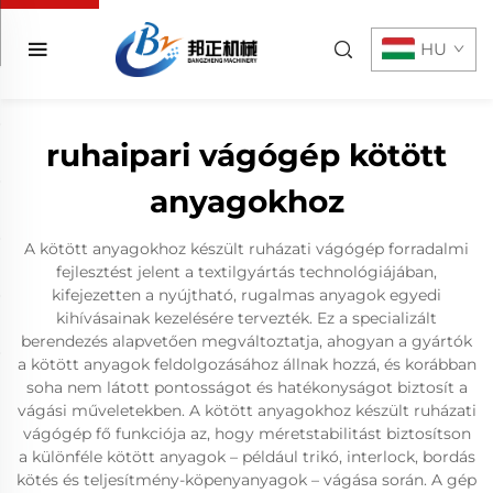
HU
ruhaipari vágógép kötött
anyagokhoz
A kötött anyagokhoz készült ruházati vágógép forradalmi
fejlesztést jelent a textilgyártás technológiájában,
kifejezetten a nyújtható, rugalmas anyagok egyedi
kihívásainak kezelésére tervezték. Ez a specializált
berendezés alapvetően megváltoztatja, ahogyan a gyártók
a kötött anyagok feldolgozásához állnak hozzá, és korábban
soha nem látott pontosságot és hatékonyságot biztosít a
vágási műveletekben. A kötött anyagokhoz készült ruházati
vágógép fő funkciója az, hogy méretstabilitást biztosítson
a különféle kötött anyagok – például trikó, interlock, bordás
kötés és teljesítmény-köpenyanyagok – vágása során. A gép