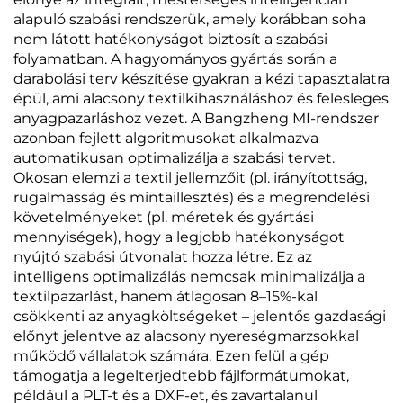
alapuló szabási rendszerük, amely korábban soha
nem látott hatékonyságot biztosít a szabási
folyamatban. A hagyományos gyártás során a
darabolási terv készítése gyakran a kézi tapasztalatra
épül, ami alacsony textilkihasználáshoz és felesleges
anyagpazarláshoz vezet. A Bangzheng MI-rendszer
azonban fejlett algoritmusokat alkalmazva
automatikusan optimalizálja a szabási tervet.
Okosan elemzi a textil jellemzőit (pl. irányítottság,
rugalmasság és mintaillesztés) és a megrendelési
követelményeket (pl. méretek és gyártási
mennyiségek), hogy a legjobb hatékonyságot
nyújtó szabási útvonalat hozza létre. Ez az
intelligens optimalizálás nemcsak minimalizálja a
textilpazarlást, hanem átlagosan 8–15%-kal
csökkenti az anyagköltségeket – jelentős gazdasági
előnyt jelentve az alacsony nyereségmarzsokkal
működő vállalatok számára. Ezen felül a gép
támogatja a legelterjedtebb fájlformátumokat,
például a PLT-t és a DXF-et, és zavartalanul