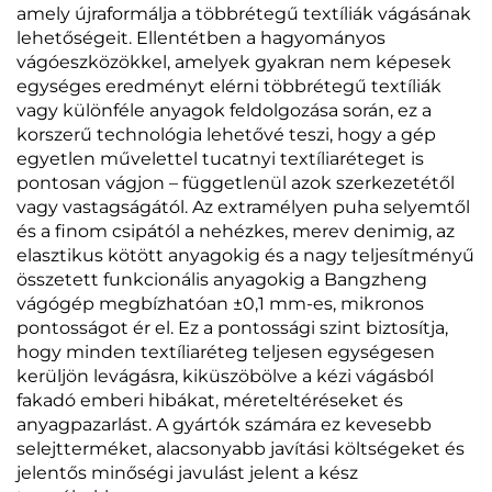
amely újraformálja a többrétegű textíliák vágásának
lehetőségeit. Ellentétben a hagyományos
vágóeszközökkel, amelyek gyakran nem képesek
egységes eredményt elérni többrétegű textíliák
vagy különféle anyagok feldolgozása során, ez a
korszerű technológia lehetővé teszi, hogy a gép
egyetlen művelettel tucatnyi textíliaréteget is
pontosan vágjon – függetlenül azok szerkezetétől
vagy vastagságától. Az extramélyen puha selyemtől
és a finom csipától a nehézkes, merev denimig, az
elasztikus kötött anyagokig és a nagy teljesítményű
összetett funkcionális anyagokig a Bangzheng
vágógép megbízhatóan ±0,1 mm-es, mikronos
pontosságot ér el. Ez a pontossági szint biztosítja,
hogy minden textíliaréteg teljesen egységesen
kerüljön levágásra, kiküszöbölve a kézi vágásból
fakadó emberi hibákat, méreteltéréseket és
anyagpazarlást. A gyártók számára ez kevesebb
selejtterméket, alacsonyabb javítási költségeket és
jelentős minőségi javulást jelent a kész