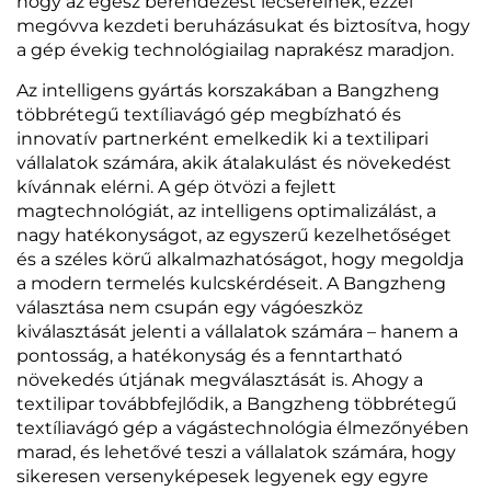
hogy az egész berendezést lecserélnék, ezzel
megóvva kezdeti beruházásukat és biztosítva, hogy
a gép évekig technológiailag naprakész maradjon.
Az intelligens gyártás korszakában a Bangzheng
többrétegű textíliavágó gép megbízható és
innovatív partnerként emelkedik ki a textilipari
vállalatok számára, akik átalakulást és növekedést
kívánnak elérni. A gép ötvözi a fejlett
magtechnológiát, az intelligens optimalizálást, a
nagy hatékonyságot, az egyszerű kezelhetőséget
és a széles körű alkalmazhatóságot, hogy megoldja
a modern termelés kulcskérdéseit. A Bangzheng
választása nem csupán egy vágóeszköz
kiválasztását jelenti a vállalatok számára – hanem a
pontosság, a hatékonyság és a fenntartható
növekedés útjának megválasztását is. Ahogy a
textilipar továbbfejlődik, a Bangzheng többrétegű
textíliavágó gép a vágástechnológia élmezőnyében
marad, és lehetővé teszi a vállalatok számára, hogy
sikeresen versenyképesek legyenek egy egyre