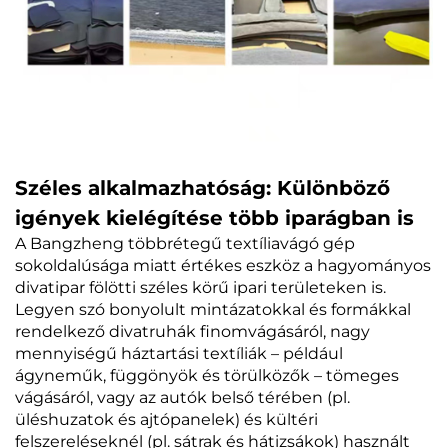
Széles alkalmazhatóság: Különböző
igények kielégítése több iparágban is
A Bangzheng többrétegű textíliavágó gép
sokoldalúsága miatt értékes eszköz a hagyományos
divatipar fölötti széles körű ipari területeken is.
Legyen szó bonyolult mintázatokkal és formákkal
rendelkező divatruhák finomvágásáról, nagy
mennyiségű háztartási textíliák – például
ágyneműk, függönyök és törülközők – tömeges
vágásáról, vagy az autók belső térében (pl.
üléshuzatok és ajtópanelek) és kültéri
felszereléseknél (pl. sátrak és hátizsákok) használt