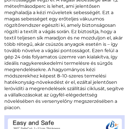
méter/másodperc is lehet, ami jelentősen
meghaladja a kézi műveletek sebességét. Ezt a
magas sebességet egy erőteljes vákuumos
rögzítőrendszer egészíti ki, amely biztonságosan
rögzíti a textilt a vágás során. Ez biztosítja, hogy a
textil teljesen sík maradjon és ne mozduljon el, akár
több rétegű, akár csúszós anyagok esetén is – így
tovább növelve a vágási pontosságot. Ezen felül a
gép 24 órás folyamatos üzemre van kialakítva, így
ideális nagykereskedelmi termelésre és sürgős
megrendelésekre. A hagyományos kézi
módszerekhez képest 8–10-szeres termelési
hatékonyság-növekedést ér el, ezáltal jelentősen
lerövidíti a megrendelések szállítási ciklusát, segítve
a vállalkozásokat az ügyfél-elégedettség
növelésében és versenyelőny megszerzésében a
piacon.