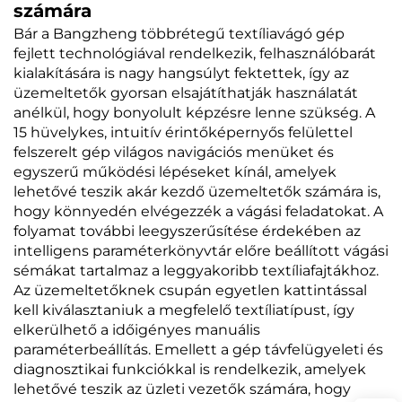
számára
Bár a Bangzheng többrétegű textíliavágó gép
fejlett technológiával rendelkezik, felhasználóbarát
kialakítására is nagy hangsúlyt fektettek, így az
üzemeltetők gyorsan elsajátíthatják használatát
anélkül, hogy bonyolult képzésre lenne szükség. A
15 hüvelykes, intuitív érintőképernyős felülettel
felszerelt gép világos navigációs menüket és
egyszerű működési lépéseket kínál, amelyek
lehetővé teszik akár kezdő üzemeltetők számára is,
hogy könnyedén elvégezzék a vágási feladatokat. A
folyamat további leegyszerűsítése érdekében az
intelligens paraméterkönyvtár előre beállított vágási
sémákat tartalmaz a leggyakoribb textíliafajtákhoz.
Az üzemeltetőknek csupán egyetlen kattintással
kell kiválasztaniuk a megfelelő textíliatípust, így
elkerülhető a időigényes manuális
paraméterbeállítás. Emellett a gép távfelügyeleti és
diagnosztikai funkciókkal is rendelkezik, amelyek
lehetővé teszik az üzleti vezetők számára, hogy