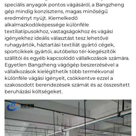
speciális anyagok pontos vágásáról, a Bangzheng
gép mindig konzisztens, magas minőségű
eredményt nyújt. Kiemelkedő
alkalmazkodóképessége különféle
textíliatípusokhoz, vastagságokhoz és vágási
igényekhez ideális választást tesz lehetővé
ruhagyártók, háztartási textíliát gyártó cégek,
sportcikkek gyártói, autóbelso tér-kiegészítők
szállítói és egyéb kapcsolódó vállalkozások számára.
Egyetlen Bangzheng vágógép beszerzésével a
vállalkozások kielégíthetik több termékvonal
különféle vágási igényeit, csökkentve ezzel a
szakosodott berendezések számát és az összesített
beruházási költségeket.