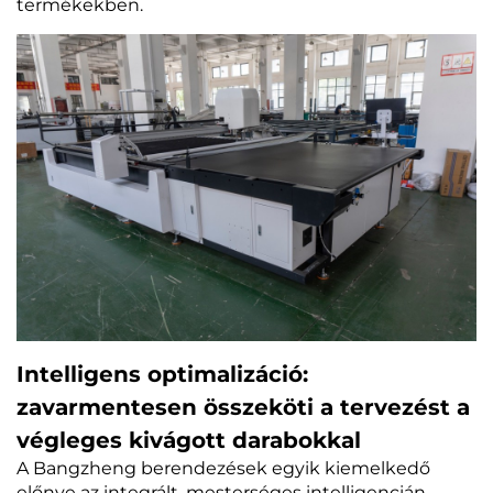
termékekben.
Intelligens optimalizáció:
zavarmentesen összeköti a tervezést a
végleges kivágott darabokkal
A Bangzheng berendezések egyik kiemelkedő
előnye az integrált, mesterséges intelligencián