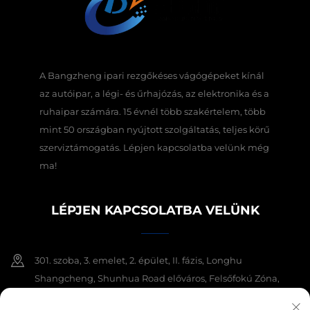
A Bangzheng ipari rezgőkéses vágógépeket kínál
az autóipar, a légi- és űrhajózás, az elektronika és a
ruhaipar számára. 15 évnél több szakértelem, több
mint 50 országban nyújtott szolgáltatás, teljes körű
szerviztámogatás. Lépjen kapcsolatba velünk még
ma!
LÉPJEN KAPCSOLATBA VELÜNK
301. szoba, 3. emelet, 2. épület, II. fázis, Longhu
Shangcheng, Shunhua Road előváros, Felsőfokú Zóna,
Jinan város, Selyemvidék tartomány