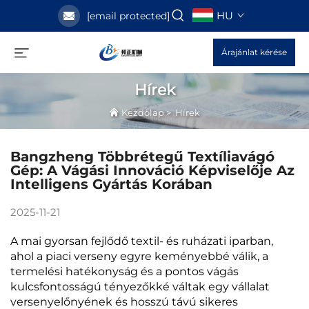
HU
[email protected]
Árajánlat kérése
Hírek
Kezdőlap
>
Hírek
Bangzheng Többrétegű Textíliavágó
Gép: A Vágási Innováció Képviselője Az
Intelligens Gyártás Korában
2025-11-21
A mai gyorsan fejlődő textil- és ruházati iparban,
ahol a piaci verseny egyre keményebbé válik, a
termelési hatékonyság és a pontos vágás
kulcsfontosságú tényezőkké váltak egy vállalat
versenyelőnyének és hosszú távú sikeres