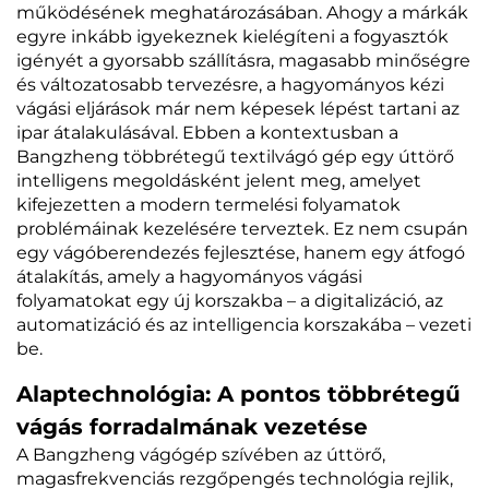
működésének meghatározásában. Ahogy a márkák
egyre inkább igyekeznek kielégíteni a fogyasztók
igényét a gyorsabb szállításra, magasabb minőségre
és változatosabb tervezésre, a hagyományos kézi
vágási eljárások már nem képesek lépést tartani az
ipar átalakulásával. Ebben a kontextusban a
Bangzheng többrétegű textilvágó gép egy úttörő
intelligens megoldásként jelent meg, amelyet
kifejezetten a modern termelési folyamatok
problémáinak kezelésére terveztek. Ez nem csupán
egy vágóberendezés fejlesztése, hanem egy átfogó
átalakítás, amely a hagyományos vágási
folyamatokat egy új korszakba – a digitalizáció, az
automatizáció és az intelligencia korszakába – vezeti
be.
Alaptechnológia: A pontos többrétegű
vágás forradalmának vezetése
A Bangzheng vágógép szívében az úttörő,
magasfrekvenciás rezgőpengés technológia rejlik,