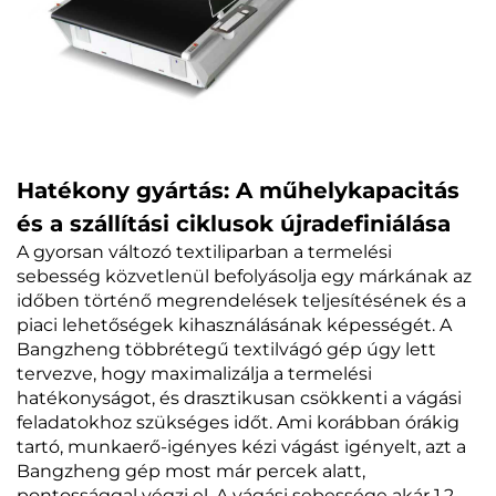
Hatékony gyártás: A műhelykapacitás
és a szállítási ciklusok újradefiniálása
A gyorsan változó textiliparban a termelési
sebesség közvetlenül befolyásolja egy márkának az
időben történő megrendelések teljesítésének és a
piaci lehetőségek kihasználásának képességét. A
Bangzheng többrétegű textilvágó gép úgy lett
tervezve, hogy maximalizálja a termelési
hatékonyságot, és drasztikusan csökkenti a vágási
feladatokhoz szükséges időt. Ami korábban órákig
tartó, munkaerő-igényes kézi vágást igényelt, azt a
Bangzheng gép most már percek alatt,
pontossággal végzi el. A vágási sebessége akár 1,2