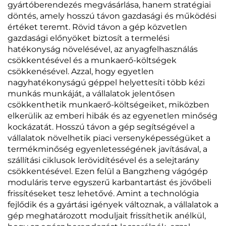
gyártóberendezés megvásárlása, hanem stratégiai
döntés, amely hosszú távon gazdasági és működési
értéket teremt. Rövid távon a gép közvetlen
gazdasági előnyöket biztosít a termelési
hatékonyság növelésével, az anyagfelhasználás
csökkentésével és a munkaerő-költségek
csökkenésével. Azzal, hogy egyetlen
nagyhatékonyságú géppel helyettesíti több kézi
munkás munkáját, a vállalatok jelentősen
csökkenthetik munkaerő-költségeiket, miközben
elkerülik az emberi hibák és az egyenetlen minőség
kockázatát. Hosszú távon a gép segítségével a
vállalatok növelhetik piaci versenyképességüket a
termékminőség egyenletességének javításával, a
szállítási ciklusok lerövidítésével és a selejtarány
csökkentésével. Ezen felül a Bangzheng vágógép
moduláris terve egyszerű karbantartást és jövőbeli
frissítéseket tesz lehetővé. Amint a technológia
fejlődik és a gyártási igények változnak, a vállalatok a
gép meghatározott moduljait frissíthetik anélkül,