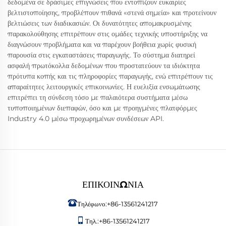
δεδομένα σε δράσιμες επιγνώσεις που εντοπίζουν ευκαιρίες
βελτιστοποίησης, προβλέπουν πιθανά «στενά σημεία» και προτείνουν
βελτιώσεις των διαδικασιών. Οι δυνατότητες απομακρυσμένης
παρακολούθησης επιτρέπουν στις ομάδες τεχνικής υποστήριξης να
διαγνώσουν προβλήματα και να παρέχουν βοήθεια χωρίς φυσική
παρουσία στις εγκαταστάσεις παραγωγής. Το σύστημα διατηρεί
ασφαλή πρωτόκολλα δεδομένων που προστατεύουν τα ιδιόκτητα
πρότυπα κοπής και τις πληροφορίες παραγωγής, ενώ επιτρέπουν τις
απαραίτητες λειτουργικές επικοινωνίες. Η ευελιξία ενσωμάτωσης
επιτρέπει τη σύνδεση τόσο με παλαιότερα συστήματα μέσω
τυποποιημένων διεπαφών, όσο και με προηγμένες πλατφόρμες
Industry 4.0 μέσω προχωρημένων συνδέσεων API.
ΕΠΙΚΟΙΝΩΝΊΑ
Τηλέφωνο:
+86-13561241217
Τηλ.:
+86-13561241217