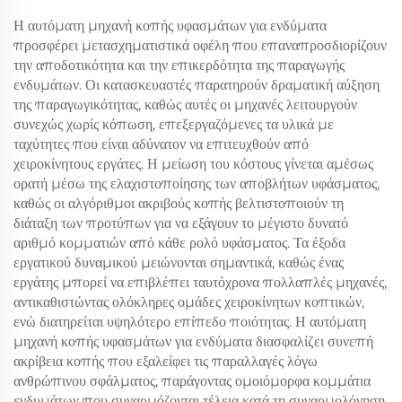
Η αυτόματη μηχανή κοπής υφασμάτων για ενδύματα
προσφέρει μετασχηματιστικά οφέλη που επαναπροσδιορίζουν
την αποδοτικότητα και την επικερδότητα της παραγωγής
ενδυμάτων. Οι κατασκευαστές παρατηρούν δραματική αύξηση
της παραγωγικότητας, καθώς αυτές οι μηχανές λειτουργούν
συνεχώς χωρίς κόπωση, επεξεργαζόμενες τα υλικά με
ταχύτητες που είναι αδύνατον να επιτευχθούν από
χειροκίνητους εργάτες. Η μείωση του κόστους γίνεται αμέσως
ορατή μέσω της ελαχιστοποίησης των αποβλήτων υφάσματος,
καθώς οι αλγόριθμοι ακριβούς κοπής βελτιστοποιούν τη
διάταξη των προτύπων για να εξάγουν το μέγιστο δυνατό
αριθμό κομματιών από κάθε ρολό υφάσματος. Τα έξοδα
εργατικού δυναμικού μειώνονται σημαντικά, καθώς ένας
εργάτης μπορεί να επιβλέπει ταυτόχρονα πολλαπλές μηχανές,
αντικαθιστώντας ολόκληρες ομάδες χειροκίνητων κοπτικών,
ενώ διατηρείται υψηλότερο επίπεδο ποιότητας. Η αυτόματη
μηχανή κοπής υφασμάτων για ενδύματα διασφαλίζει συνεπή
ακρίβεια κοπής που εξαλείφει τις παραλλαγές λόγω
ανθρώπινου σφάλματος, παράγοντας ομοιόμορφα κομμάτια
ενδυμάτων που συναρμόζονται τέλεια κατά τη συναρμολόγηση.