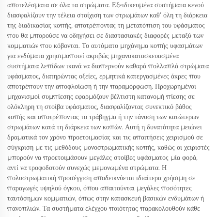
αποτελέσματα σε όλα τα στρώματα. Εξειδικευμένα συστήματα κενού
διασφαλίζουν την τέλεια στοίχιση των στρωμάτων καθ’ όλη τη διάρκεια
της διαδικασίας κοπής, αποτρέποντας τη μετατόπιση του υφάσματος
που θα μπορούσε να οδηγήσει σε διαστασιακές διαφορές μεταξύ των
κομματιών που κόβονται. Το αυτόματο μηχάνημα κοπής υφασμάτων
για ενδύματα χρησιμοποιεί ακριβώς μηχανοκατασκευασμένα
συστήματα λεπίδων ικανά να διαπερνούν καθαρά πολλαπλά στρώματα
υφάσματος, διατηρώντας οξείες, ερμητικά κατεργασμένες άκρες που
αποτρέπουν την αποφλοίωση ή την παραμόρφωση. Προχωρημένοι
μηχανισμοί συμπίεσης εφαρμόζουν βέλτιστη κατανομή πίεσης σε
ολόκληρη τη στοίβα υφάσματος, διασφαλίζοντας συνεκτικό βάθος
κοπής και αποτρέποντας το τράβηγμα ή την τάνυση των κατώτερων
στρωμάτων κατά τη διάρκεια των κοπών. Αυτή η δυνατότητα μειώνει
δραματικά τον χρόνο προετοιμασίας και τις απαιτήσεις χειρισμού σε
σύγκριση με τις μεθόδους μονοστρωματικής κοπής, καθώς οι χειριστές
μπορούν να προετοιμάσουν μεγάλες στοίβες υφάσματος μία φορά,
αντί να τροφοδοτούν συνεχώς μεμονωμένα στρώματα. Η
πολυστρωματική προσέγγιση αποδεικνύεται ιδιαίτερα χρήσιμη σε
παραγωγές υψηλού όγκου, όπου απαιτούνται μεγάλες ποσότητες
ταυτόσημων κομματιών, όπως στην κατασκευή βασικών ενδυμάτων ή
πανοπλιών. Τα συστήματα ελέγχου ποιότητας παρακολουθούν κάθε