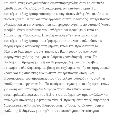
και αυτόματες ενεργοποιήσεις επαναπαραγγελίας όταν τα επίπεδα
αποθέματος πλησιάζουν προκαθορισμένα κατώτατα όρια. Τα
συστήματα διαχείρισης ποιότητας καταγράφουν δεδομένα κοπής που
συσχετίζονται με τις κατόπιν εργασίες συναρμολόγησης, επιτρέποντας
ολοκληρωμένη εντοπισιμότητα και γρήγορο εντοπισμό οποιωνδήποτε
προβλημάτων ποιότητας που ενδέχεται να προκύψουν κατά τη
διάρκεια της παραγωγής. Η ενσωμάτωση επεκτείνεται και στα
συστήματα διαχείρισης συντήρησης, τα οποία παρακολουθούν τις
παραμέτρους απόδοσης των μηχανημάτων και προβλέπουν τα
βέλτιστα διαστήματα συντήρησης με βάση τους πραγματικούς
παράγοντες χρήσης, αντί για αυθαίρετα χρονοδιαγράμματα. Τα
συστήματα προγραμματισμού παραγωγής λαμβάνουν ακριβείς
εκτιμήσεις ολοκλήρωσης με βάση τις ταχύτητες κοπής σε πραγματικό
χρόνο και τις συνθήκες των υλικών, επιτρέποντας δυναμικές
προσαρμογές του προγράμματος που βελτιστοποιούν τη συνολική
απόδοση του εργοστασίου. Το αυτόματο μηχάνημα κοπής υφασμάτων
για ενδύματα υποστηρίζει διάφορα πρότυπα επικοινωνίας,
συμπεριλαμβανομένων του Ethernet, ασύρματων πρωτοκόλλων και
επιλογών σύνδεσης με βάση το cloud, προκειμένου να εξυπηρετήσει
διαφορετικές απαιτήσεις πληροφορικής υποδομής. Οι δυνατότητες
ανάλυσης δεδομένων μετατρέπουν τα ακατέργαστα λειτουργικά