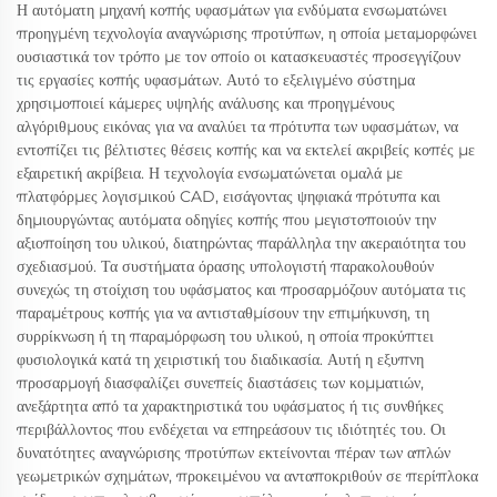
Η αυτόματη μηχανή κοπής υφασμάτων για ενδύματα ενσωματώνει
προηγμένη τεχνολογία αναγνώρισης προτύπων, η οποία μεταμορφώνει
ουσιαστικά τον τρόπο με τον οποίο οι κατασκευαστές προσεγγίζουν
τις εργασίες κοπής υφασμάτων. Αυτό το εξελιγμένο σύστημα
χρησιμοποιεί κάμερες υψηλής ανάλυσης και προηγμένους
αλγόριθμους εικόνας για να αναλύει τα πρότυπα των υφασμάτων, να
εντοπίζει τις βέλτιστες θέσεις κοπής και να εκτελεί ακριβείς κοπές με
εξαιρετική ακρίβεια. Η τεχνολογία ενσωματώνεται ομαλά με
πλατφόρμες λογισμικού CAD, εισάγοντας ψηφιακά πρότυπα και
δημιουργώντας αυτόματα οδηγίες κοπής που μεγιστοποιούν την
αξιοποίηση του υλικού, διατηρώντας παράλληλα την ακεραιότητα του
σχεδιασμού. Τα συστήματα όρασης υπολογιστή παρακολουθούν
συνεχώς τη στοίχιση του υφάσματος και προσαρμόζουν αυτόματα τις
παραμέτρους κοπής για να αντισταθμίσουν την επιμήκυνση, τη
συρρίκνωση ή τη παραμόρφωση του υλικού, η οποία προκύπτει
φυσιολογικά κατά τη χειριστική του διαδικασία. Αυτή η εξυπνη
προσαρμογή διασφαλίζει συνεπείς διαστάσεις των κομματιών,
ανεξάρτητα από τα χαρακτηριστικά του υφάσματος ή τις συνθήκες
περιβάλλοντος που ενδέχεται να επηρεάσουν τις ιδιότητές του. Οι
δυνατότητες αναγνώρισης προτύπων εκτείνονται πέραν των απλών
γεωμετρικών σχημάτων, προκειμένου να ανταποκριθούν σε περίπλοκα