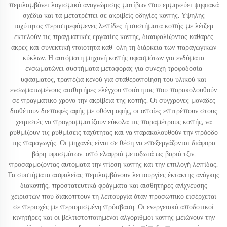
περιλαμβάνει λογισμικό αναγνώρισης μοτίβων που ερμηνεύει ψηφιακά
σχέδια και τα μετατρέπει σε ακριβείς οδηγίες κοπής. Υψηλής
ταχύτητας περιστρεφόμενες λεπίδες ή συστήματα κοπής με λέιζερ
εκτελούν τις πραγματικές εργασίες κοπής, διασφαλίζοντας καθαρές
άκρες και συνεκτική ποιότητα καθ’ όλη τη διάρκεια των παραγωγικών
κύκλων. Η αυτόματη μηχανή κοπής υφασμάτων για ενδύματα
ενσωματώνει συστήματα μεταφοράς για συνεχή τροφοδοσία
υφάσματος, τραπέζια κενού για σταθεροποίηση του υλικού και
ενσωματωμένους αισθητήρες ελέγχου ποιότητας που παρακολουθούν
σε πραγματικό χρόνο την ακρίβεια της κοπής. Οι σύγχρονες μονάδες
διαθέτουν διεπαφές αφής με οθόνη αφής, οι οποίες επιτρέπουν στους
χειριστές να προγραμματίζουν εύκολα τις παραμέτρους κοπής, να
ρυθμίζουν τις ρυθμίσεις ταχύτητας και να παρακολουθούν την πρόοδο
της παραγωγής. Οι μηχανές είναι σε θέση να επεξεργάζονται διάφορα
βάρη υφασμάτων, από ελαφριά μεταξωτά ως βαριά τζιν,
προσαρμόζοντας αυτόματα την πίεση κοπής και την επιλογή λεπίδας.
Τα συστήματα ασφαλείας περιλαμβάνουν λειτουργίες έκτακτης ανάγκης
διακοπής, προστατευτικά φράγματα και αισθητήρες ανίχνευσης
χειριστών που διακόπτουν τη λειτουργία όταν προσωπικό εισέρχεται
σε περιοχές με περιορισμένη πρόσβαση. Οι ενεργειακά αποδοτικοί
κινητήρες και οι βελτιστοποιημένοι αλγόριθμοι κοπής μειώνουν την