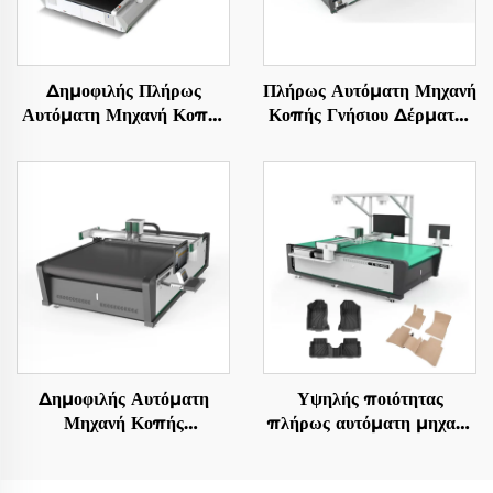
Δημοφιλής Πλήρως
Πλήρως Αυτόματη Μηχανή
Αυτόματη Μηχανή Κοπής
Κοπής Γνήσιου Δέρματος
Πολυστρωματικού
με Κουτάλι Ταλάντωσης
Υφάσματος, Εξοπλισμός
CNC
Κοπής Ενδυμάτων
Δημοφιλής Αυτόματη
Υψηλής ποιότητας
Μηχανή Κοπής
πλήρως αυτόματη μηχανή
Υφασμάτων CNC
κοπής δερμάτινων
καθισμάτων αυτοκινήτου