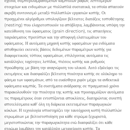
σχέδια, συμπεριλαμβανομένων καμπύλων ραφών, λεπτομερών
στοιχείων και ενδυμάτων με πολλαπλά συστατικά, τα οποία απαιτούν
ακριβή συντονισμό μεταξύ πολλαπλών εργασιών κοπής. Οι
προηγμένοι αλγόριθμοι υπολογίζουν βέλτιστες διατάξεις τοποθέτησης
(nesting) που ελαχιστοποιούν τα απόβλητα, λαμβάνοντας υπόψη την
κατεύθυνση του ύφασματος (grain direction), τις απαιτήσεις
ταιριάσματος προτύπων και την αποφυγή ελαττωμάτων του
υφάσματος. Η αυτόματη μηχανή κοπής υφασμάτων για ενδύματα
αποθηκεύει εκτενείς βάσεις δεδομένων παραμέτρων κοπής για
διαφορετικούς τύπους υφασμάτων, επιλέγοντας αυτόματα τις
κατάλληλες ταχύτητες λεπίδας, πιέσεις κοπής και ρυθμούς
προώθησης με βάση την αναγνώριση του υλικού. Αυτό εξαλείφει τις
εκτιμήσεις και διασφαλίζει βέλτιστη ποιότητα κοπής σε ολόκληρο το
φάσμα των υφασμάτων, από τα ευαίσθητα χιφόν μέχρι τα ανθεκτικά
υφάσματα καμπάς. Τα συστήματα ανάδρασης σε πραγματικό χρόνο
παρακολουθούν την ποιότητα της κοπής και προσαρμόζουν αυτόματα
τις παραμέτρους όταν εντοπίζονται αποκλίσεις, διατηρώντας συνεπή
αποτελέσματα καθ’ όλη τη διάρκεια εκτεταμένων παραγωγικών
κύκλων. Η τεχνολογία υποστηρίζει την ταυτόχρονη κοπή πολλαπλών
στρωμάτων με βελτιστοποίηση για κάθε στρώμα ξεχωριστά,
μεγιστοποιώντας την παραγωγικότητα ενώ διασφαλίζει ότι κάθε
στρώμα λαμβάνει την κατάλληλη μεταχείριση κοπής. Τα