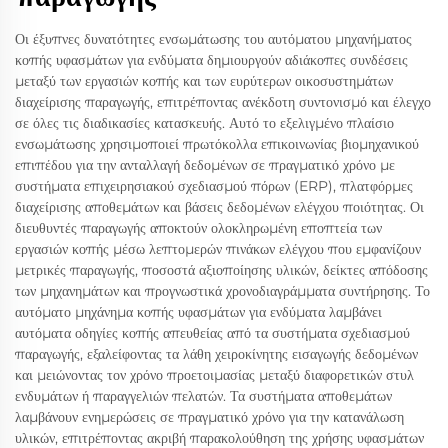
Οι έξυπνες δυνατότητες ενσωμάτωσης του αυτόματου μηχανήματος
κοπής υφασμάτων για ενδύματα δημιουργούν αδιάκοπες συνδέσεις
μεταξύ των εργασιών κοπής και των ευρύτερων οικοσυστημάτων
διαχείρισης παραγωγής, επιτρέποντας ανέκδοτη συντονισμό και έλεγχο
σε όλες τις διαδικασίες κατασκευής. Αυτό το εξελιγμένο πλαίσιο
ενσωμάτωσης χρησιμοποιεί πρωτόκολλα επικοινωνίας βιομηχανικού
επιπέδου για την ανταλλαγή δεδομένων σε πραγματικό χρόνο με
συστήματα επιχειρησιακού σχεδιασμού πόρων (ERP), πλατφόρμες
διαχείρισης αποθεμάτων και βάσεις δεδομένων ελέγχου ποιότητας. Οι
διευθυντές παραγωγής αποκτούν ολοκληρωμένη εποπτεία των
εργασιών κοπής μέσω λεπτομερών πινάκων ελέγχου που εμφανίζουν
μετρικές παραγωγής, ποσοστά αξιοποίησης υλικών, δείκτες απόδοσης
των μηχανημάτων και προγνωστικά χρονοδιαγράμματα συντήρησης. Το
αυτόματο μηχάνημα κοπής υφασμάτων για ενδύματα λαμβάνει
αυτόματα οδηγίες κοπής απευθείας από τα συστήματα σχεδιασμού
παραγωγής, εξαλείφοντας τα λάθη χειροκίνητης εισαγωγής δεδομένων
και μειώνοντας τον χρόνο προετοιμασίας μεταξύ διαφορετικών στυλ
ενδυμάτων ή παραγγελιών πελατών. Τα συστήματα αποθεμάτων
λαμβάνουν ενημερώσεις σε πραγματικό χρόνο για την κατανάλωση
υλικών, επιτρέποντας ακριβή παρακολούθηση της χρήσης υφασμάτων