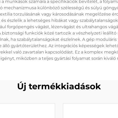
zi a munkások számára a specifikációk bevitelét, a foly
pláló mechanizmusa különböző szélességű és súlyú göng
a textília torzulásának vagy károsodásának megelőzése 
át, és észlelik a lehetséges hibákat vagy szabálytalanságo
ul forgópengés vágást, lézervágást és ultrahangos vágás
. A biztonsági funkciók közé tartozik a vészhelyzeti leál
ódnak, ha szabálytalanságokat észlelnek. A gép moduláris
 álló gyártóterülethez. Az integrációs képességek lehet
rekkel való zavartalan kapcsolódást. Ez a komplex megköz
ényt, miközben a teljes gyártási folyamat során kiváló
Új termékkiadások