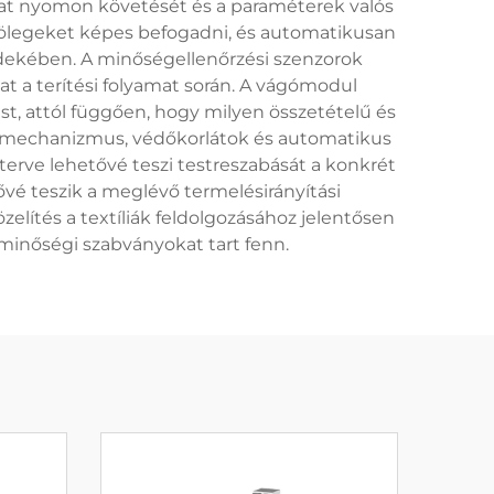
amat nyomon követését és a paraméterek valós
yölegeket képes befogadni, és automatikusan
érdekében. A minőségellenőrzési szenzorok
kat a terítési folyamat során. A vágómodul
t, attól függően, hogy milyen összetételű és
lító mechanizmus, védőkorlátok és automatikus
 terve lehetővé teszi testreszabását a konkrét
ővé teszik a meglévő termelésirányítási
elítés a textíliák feldolgozásához jelentősen
 minőségi szabványokat tart fenn.