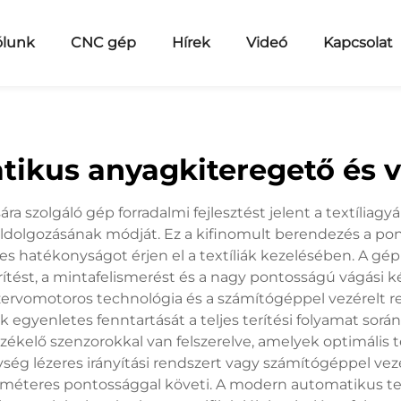
ólunk
CNC gép
Hírek
Videó
Kapcsolat
tikus anyagkiteregető és 
ra szolgáló gép forradalmi fejlesztést jelent a textíliagyá
feldolgozásának módját. Ez a kifinomult berendezés a po
es hatékonyságot érjen el a textíliák kezelésében. A gép
rítést, a mintafelismerést és a nagy pontosságú vágási k
ervomotoros technológia és a számítógéppel vezérelt re
ak egyenletes fenntartását a teljes terítési folyamat sor
rzékelő szenzorokkal van felszerelve, amelyek optimális te
gység lézeres irányítási rendszert vagy számítógéppel v
méteres pontossággal követi. A modern automatikus tex