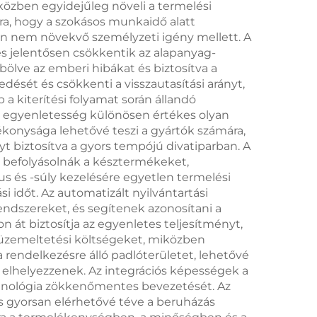
közben egyidejűleg növeli a termelési
ra, hogy a szokásos munkaidő alatt
san nem növekvő személyzeti igény mellett. A
 és jelentősen csökkentik az alapanyag-
ölve az emberi hibákat és biztosítva a
dését és csökkenti a visszautasítási arányt,
a kiterítési folyamat során állandó
 az egyenletesség különösen értékes olyan
ékonysága lehetővé teszi a gyártók számára,
yt biztosítva a gyors tempójú divatiparban. A
k befolyásolnák a késztermékeket,
us és -súly kezelésére egyetlen termelési
 időt. Az automatizált nyilvántartási
ndszereket, és segítenek azonosítani a
át biztosítja az egyenletes teljesítményt,
z üzemeltetési költségeket, miközben
endelkezésre álló padlóterületet, lehetővé
 elhelyezzenek. Az integrációs képességek a
chnológia zökkenőmentes bevezetését. Az
és gyorsan elérhetővé téve a beruházás