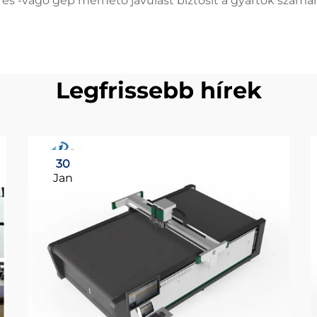
tő és -vágó gép mérhető javulást biztosít a gyártók szá
Legfrissebb hírek
30
Jan