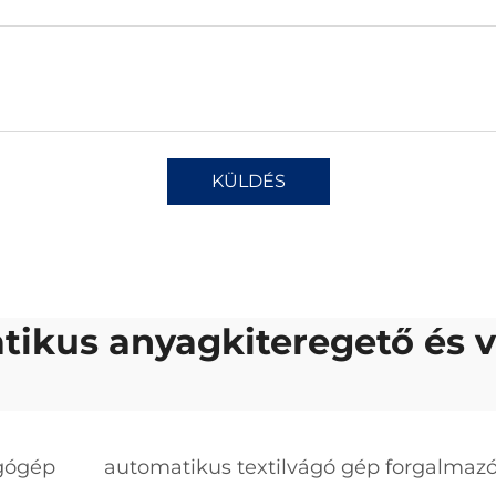
KÜLDÉS
tikus anyagkiteregető és 
ágógép
automatikus textilvágó gép forgalmazó