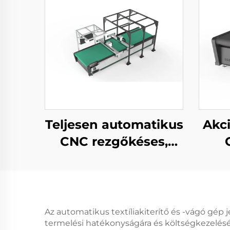
Teljesen automatikus
Akc
CNC rezgőkéses,
valódi bőr vágó gép
ruh
Az automatikus textíliakiterítő és -vágó gép
termelési hatékonyságára és költségkezelésér