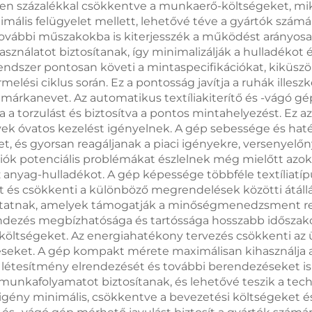
tven százalékkal csökkentve a munkaerő-költségeket, mi
mális felügyelet mellett, lehetővé téve a gyártók számá
s további műszakokba is kiterjesszék a működést arányo
sználatot biztosítanak, így minimalizálják a hulladékot
ndszer pontosan követi a mintaspecifikációkat, kiküszöb
ési ciklus során. Ez a pontosság javítja a ruhák illeszke
márkanevet. Az automatikus textíliakiterítő és -vágó gép 
va a torzulást és biztosítva a pontos mintahelyezést. Ez
yek óvatos kezelést igényelnek. A gép sebessége és hat
t, és gyorsan reagáljanak a piaci igényekre, versenyelőn
iók potenciális problémákat észlelnek még mielőtt azo
z anyag-hulladékot. A gép képessége többféle textíliatíp
 és csökkenti a különböző megrendelések közötti átállási
gáltatnak, amelyek támogatják a minőségmenedzsment re
ndezés megbízhatósága és tartóssága hosszabb időszakon 
si költségeket. Az energiahatékony tervezés csökkenti a
eket. A gép kompakt mérete maximálisan kihasználja a r
a létesítmény elrendezését és további berendezéseket is
 munkafolyamatot biztosítanak, és lehetővé teszik a te
si igény minimális, csökkentve a bevezetési költségeket 