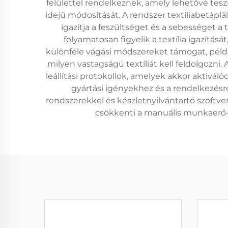
felülettel rendelkeznek, amely lehetővé tes
idejű módosítását. A rendszer textíliabetá
igazítja a feszültséget és a sebességet 
folyamatosan figyelik a textília igazítás
különféle vágási módszereket támogat, példá
milyen vastagságú textíliát kell feldolgozni
leállítási protokollok, amelyek akkor aktivál
gyártási igényekhez és a rendelkezésre
rendszerekkel és készletnyilvántartó szoftve
csökkenti a manuális munkaerő-ig