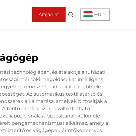
Árajánlat
HU
kérése
vágógép
rtási technológiában, és átalakítja a ruházati
ntossági mérnöki megoldásokat intelligens
 egyetlen rendszerbe integrálja a többféle
épességet. Az automatikus textíliaterítő és
ndszerek alkalmazása, amelyek biztosítják a
án. A terítő mechanizmus változtatható
xtíliapozícionálást biztosítanak különféle
ezérelt pengemechanizmust alkalmaz, amely a
tíliaterítő és vágógépek érintőképernyős