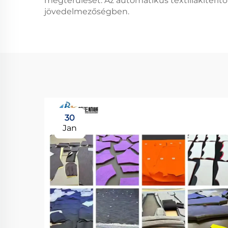
megtérülését. Az automatikus textíliakiterí
jövedelmezőségben.
30
Jan