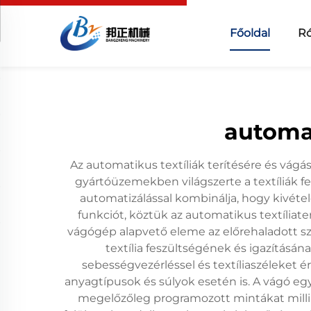
Főoldal
R
automa
Az automatikus textíliák terítésére és vágásá
gyártóüzemekben világszerte a textíliák 
automatizálással kombinálja, hogy kivétel
funkciót, köztük az automatikus textíliate
vágógép alapvető eleme az előrehaladott sz
textília feszültségének és igazításán
sebességvezérléssel és textíliaszéleket é
anyagtípusok és súlyok esetén is. A vágó e
megelőzőleg programozott mintákat milli