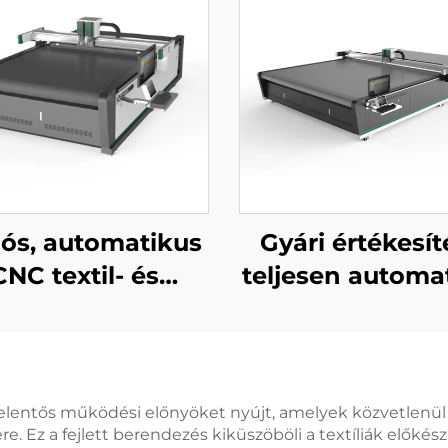
iós, automatikus
Gyári értékesít
CNC textil- és
teljesen automa
ázati anyagvágó
CNC görgő
gép
redőnyanyag-v
függönyanyag-
gép
 jelentős működési előnyöket nyújt, amelyek közvetlenül
e. Ez a fejlett berendezés kiküszöböli a textíliák elők