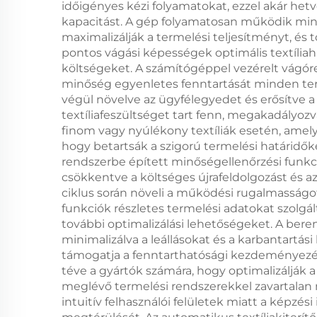
időigényes kézi folyamatokat, ezzel akár he
kapacitást. A gép folyamatosan működik mini
maximalizálják a termelési teljesítményt, é
pontos vágási képességek optimális textíliaha
költségeket. A számítógéppel vezérelt vágóre
minőség egyenletes fenntartását minden termel
végül növelve az ügyfélegyedet és erősítve a 
textíliafeszültséget tart fenn, megakadályoz
finom vagy nyúlékony textíliák esetén, amel
hogy betartsák a szigorú termelési határidőke
rendszerbe épített minőségellenőrzési funkc
csökkentve a költséges újrafeldolgozást és a
ciklus során növeli a működési rugalmasságot
funkciók részletes termelési adatokat szol
további optimalizálási lehetőségeket. A bere
minimalizálva a leállásokat és a karbantartá
támogatja a fenntarthatósági kezdeményezés
téve a gyártók számára, hogy optimalizálják 
meglévő termelési rendszerekkel zavartalan
intuitív felhasználói felületek miatt a képzé