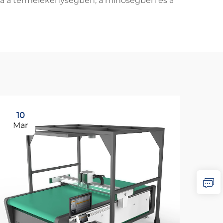
mára a termelékenységben, a minőségben és a
10
Mar