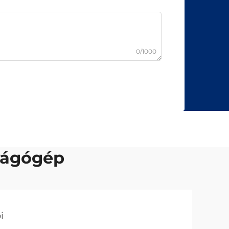
0/1000
vágógép
i