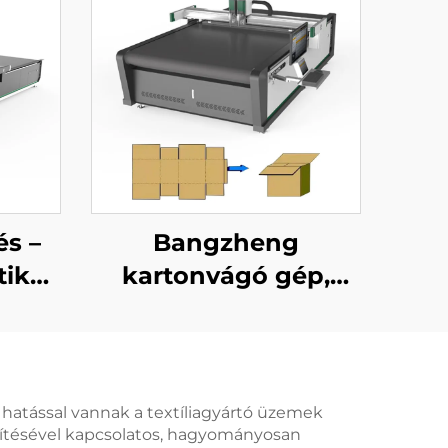
és –
Bangzheng
tikus
kartonvágó gép,
s
dobozvágó gép,
ágó,
hullámpapír-vágó
vágó
gép
 hatással vannak a textíliagyártó üzemek
észítésével kapcsolatos, hagyományosan