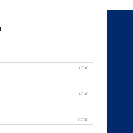
n
0/100
0/100
0/200