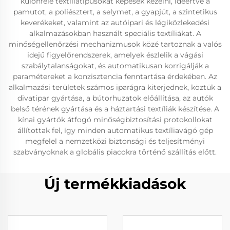
különféle textíliatípusokat képesek kezelni, ideértve a
pamutot, a poliésztert, a selymet, a gyapjút, a szintetikus
keverékeket, valamint az autóipari és légiközlekedési
alkalmazásokban használt speciális textíliákat. A
minőségellenőrzési mechanizmusok közé tartoznak a valós
idejű figyelőrendszerek, amelyek észlelik a vágási
szabálytalanságokat, és automatikusan korrigálják a
paramétereket a konzisztencia fenntartása érdekében. Az
alkalmazási területek számos iparágra kiterjednek, köztük a
divatipar gyártása, a bútorhuzatok előállítása, az autók
belső térének gyártása és a háztartási textíliák készítése. A
kínai gyártók átfogó minőségbiztosítási protokollokat
állítottak fel, így minden automatikus textíliavágó gép
megfelel a nemzetközi biztonsági és teljesítményi
szabványoknak a globális piacokra történő szállítás előtt.
Új termékkiadások