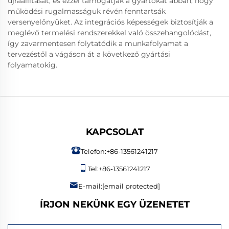
újraállítását, és ezzel támogatják a gyártókat abban, hogy
működési rugalmasságuk révén fenntartsák
versenyelőnyüket. Az integrációs képességek biztosítják a
meglévő termelési rendszerekkel való összehangolódást,
így zavarmentesen folytatódik a munkafolyamat a
tervezéstől a vágáson át a következő gyártási
folyamatokig.
KAPCSOLAT
Telefon:
+86-13561241217
Tel:
+86-13561241217
E-mail:
[email protected]
ÍRJON NEKÜNK EGY ÜZENETET