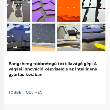
Bangzheng többrétegű textíliavágó gép: A
vágási innováció képviselője az intelligens
gyártás korában
TÖBBET TUDJ MEG