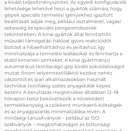
a kiváló teljesítményszintet. Az egyedi konfigurációk
lehetősége lehetővé teszi a gyártók számára, hogy
gépek speciális termelési igényekhez igazított
beállításait adják meg, például asztalméret, vágási
sebesség és speciális pengerendszerek
tekintetében. A kínai gyártók által fenntartott
műszaki támogatási hálózat gyors reakcióidőt
biztosít a hibaelhárításhoz és javításhoz, így
minimalizálja a termelési leállásokat és fenntartja a
stabil kimeneti szinteket. A kínai gyártmányú
automatikus textíliavágó gép kiváló sokoldalúságot
mutat: finom selyemtextíliáktól kezdve nehéz
vászontól és ipari alkalmazásokban használt
technikai textíliákig széles anyagskálát képes
kezelni. A beruházás megtérülése általában 12–18
hónapon belül bekövetkezik a növekedett
termelékenység, a csökkent munkaerő-költségek
és az anyagpazarlás minimalizálása révén. A
minőségi tanúsítványok – például az ISO-
szabványok – megbízhatóságot és biztonsági
megfelelést garantálnak a nemzetközi piacokon. A