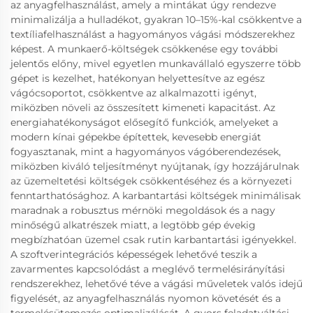
az anyagfelhasználást, amely a mintákat úgy rendezve
minimalizálja a hulladékot, gyakran 10–15%-kal csökkentve a
textíliafelhasználást a hagyományos vágási módszerekhez
képest. A munkaerő-költségek csökkenése egy további
jelentős előny, mivel egyetlen munkavállaló egyszerre több
gépet is kezelhet, hatékonyan helyettesítve az egész
vágócsoportot, csökkentve az alkalmazotti igényt,
miközben növeli az összesített kimeneti kapacitást. Az
energiahatékonyságot elősegítő funkciók, amelyeket a
modern kínai gépekbe építettek, kevesebb energiát
fogyasztanak, mint a hagyományos vágóberendezések,
miközben kiváló teljesítményt nyújtanak, így hozzájárulnak
az üzemeltetési költségek csökkentéséhez és a környezeti
fenntarthatósághoz. A karbantartási költségek minimálisak
maradnak a robusztus mérnöki megoldások és a nagy
minőségű alkatrészek miatt, a legtöbb gép évekig
megbízhatóan üzemel csak rutin karbantartási igényekkel.
A szoftverintegrációs képességek lehetővé teszik a
zavarmentes kapcsolódást a meglévő termelésirányítási
rendszerekhez, lehetővé téve a vágási műveletek valós idejű
figyelését, az anyagfelhasználás nyomon követését és a