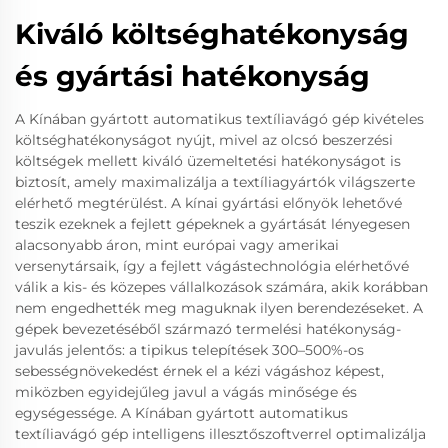
Kiváló költséghatékonyság
és gyártási hatékonyság
A Kínában gyártott automatikus textíliavágó gép kivételes
költséghatékonyságot nyújt, mivel az olcsó beszerzési
költségek mellett kiváló üzemeltetési hatékonyságot is
biztosít, amely maximalizálja a textíliagyártók világszerte
elérhető megtérülést. A kínai gyártási előnyök lehetővé
teszik ezeknek a fejlett gépeknek a gyártását lényegesen
alacsonyabb áron, mint európai vagy amerikai
versenytársaik, így a fejlett vágástechnológia elérhetővé
válik a kis- és közepes vállalkozások számára, akik korábban
nem engedhették meg maguknak ilyen berendezéseket. A
gépek bevezetéséből származó termelési hatékonyság-
javulás jelentős: a tipikus telepítések 300–500%-os
sebességnövekedést érnek el a kézi vágáshoz képest,
miközben egyidejűleg javul a vágás minősége és
egységessége. A Kínában gyártott automatikus
textíliavágó gép intelligens illesztőszoftverrel optimalizálja