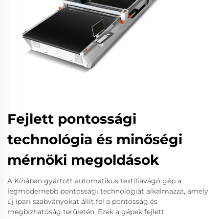
Fejlett pontossági
technológia és minőségi
mérnöki megoldások
A Kínában gyártott automatikus textíliavágó gép a
legmodernebb pontossági technológiát alkalmazza, amely
új ipari szabványokat állít fel a pontosság és
megbízhatóság területén. Ezek a gépek fejlett