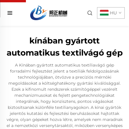
HU
kínában gyártott
automatikus textilvágó gép
A Kínában gyártott automatikus textíliavágó gép
forradalmi fejlesztést jelent a textíliák feldolgozásának
technológiájában, ötvözve a precíziós mérnöki
megoldásokat a költséghatékony gyártási kiválósággal.
Ezek a kifinomult rendszerek számítógéppel vezérelt
mechanizmusokat és fejlett pengetechnológiákat
integrálnak, hogy konzisztens, pontos vágásokat
biztosítsanak különféle textílianyagokon. A kínai gyártók
jelentős kutatási és fejlesztési beruházásokat hajtottak
végre, olyan gépeket hozva létre, amelyek nem maradnak
el a nemzetközi versenytársaktól, miközben versenyképes