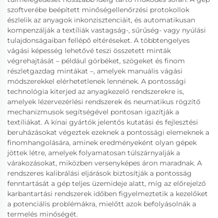
szoftverébe beépített minőségellenőrzési protokollok
észlelik az anyagok inkonzisztenciáit, és automatikusan
kompenzálják a textíliák vastagság-, sűrűség- vagy nyúlási
tulajdonságaiban fellépő eltéréseket. A többtengelyes
vágási képesség lehetővé teszi összetett minták
végrehajtását – például görbéket, szögeket és finom
részletgazdag mintákat –, amelyek manuális vágási
módszerekkel elérhetetlenek lennének. A pontossági
technológia kiterjed az anyagkezelő rendszerekre is,
amelyek lézervezérlési rendszerek és neumatikus rögzítő
mechanizmusok segítségével pontosan igazítják a
textíliákat. A kínai gyártók jelentős kutatási és fejlesztési
beruházásokat végeztek ezeknek a pontossági elemeknek a
finomhangolására, aminek eredményeként olyan gépek
jöttek létre, amelyek folyamatosan túlszárnyalják a
várakozásokat, miközben versenyképes áron maradnak. A
rendszeres kalibrálási eljárások biztosítják a pontosság
fenntartását a gép teljes üzemideje alatt, míg az előrejelző
karbantartási rendszerek időben figyelmeztetik a kezelőket
a potenciális problémákra, mielőtt azok befolyásolnák a
termelés minőségét.