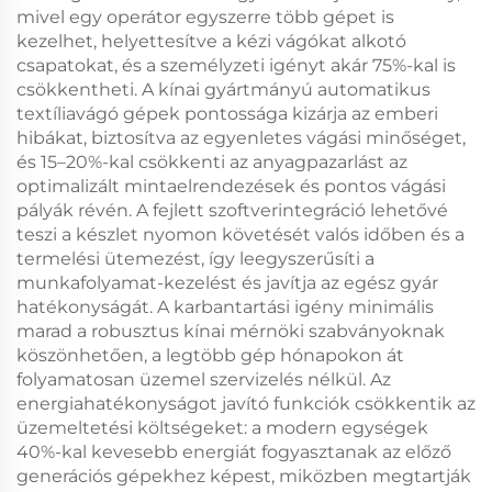
mivel egy operátor egyszerre több gépet is
kezelhet, helyettesítve a kézi vágókat alkotó
csapatokat, és a személyzeti igényt akár 75%-kal is
csökkentheti. A kínai gyártmányú automatikus
textíliavágó gépek pontossága kizárja az emberi
hibákat, biztosítva az egyenletes vágási minőséget,
és 15–20%-kal csökkenti az anyagpazarlást az
optimalizált mintaelrendezések és pontos vágási
pályák révén. A fejlett szoftverintegráció lehetővé
teszi a készlet nyomon követését valós időben és a
termelési ütemezést, így leegyszerűsíti a
munkafolyamat-kezelést és javítja az egész gyár
hatékonyságát. A karbantartási igény minimális
marad a robusztus kínai mérnöki szabványoknak
köszönhetően, a legtöbb gép hónapokon át
folyamatosan üzemel szervizelés nélkül. Az
energiahatékonyságot javító funkciók csökkentik az
üzemeltetési költségeket: a modern egységek
40%-kal kevesebb energiát fogyasztanak az előző
generációs gépekhez képest, miközben megtartják