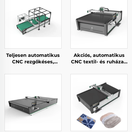
Teljesen automatikus
Akciós, automatikus
CNC rezgőkéses,
CNC textil- és ruházati
valódi bőr vágó gép
anyagvágó gép