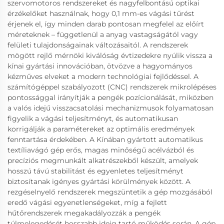
szervomotoros rendszereket és nagyfelbontású optikai
érzékelőket használnak, hogy 0,1 mm-es vágási tűrést
érjenek el, így minden darab pontosan megfelel az előírt
méreteknek – függetlenül a anyag vastagságától vagy
felületi tulajdonságainak változásaitól. A rendszerek
mögött rejlő mérnöki kiválóság évtizedekre nyúlik vissza a
kínai gyártási innovációban, ötvözve a hagyományos
kézműves elveket a modern technológiai fejlődéssel. A
számítógéppel szabályozott (CNC) rendszerek mikrolépéses
pontossággal irányítják a pengék pozícionálását, miközben
a valós idejű visszacsatolási mechanizmusok folyamatosan
figyelik a vágási teljesítményt, és automatikusan
korrigálják a paramétereket az optimális eredmények
fenntartása érdekében. A Kínában gyártott automatikus
textíliavágó gép erős, magas minőségű acélvázból és
precíziós megmunkált alkatrészekből készült, amelyek
hosszú távú stabilitást és egyenletes teljesítményt
biztosítanak igényes gyártási körülmények között. A
rezgéselnyelő rendszerek megszüntetik a gép mozgásából
eredő vágási egyenetlenségeket, míg a fejlett
hűtőrendszerek megakadályozzák a pengék
túlmelegedését hosszabb ideig tartó működés során. A gép