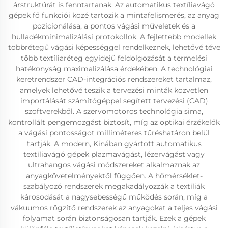
árstruktúrát is fenntartanak. Az automatikus textíliavágó
gépek fő funkciói közé tartozik a mintafelismerés, az anyag
pozicionálása, a pontos vágási műveletek és a
hulladékminimalizálási protokollok. A fejlettebb modellek
többrétegű vágási képességgel rendelkeznek, lehetővé téve
több textíliaréteg egyidejű feldolgozását a termelési
hatékonyság maximalizálása érdekében. A technológiai
keretrendszer CAD-integrációs rendszereket tartalmaz,
amelyek lehetővé teszik a tervezési minták közvetlen
importálását számítógéppel segített tervezési (CAD)
szoftverekből. A szervomotoros technológia sima,
kontrollált pengemozgást biztosít, míg az optikai érzékelők
a vágási pontosságot milliméteres tűréshatáron belül
tartják. A modern, Kínában gyártott automatikus
textíliavágó gépek plazmavágást, lézervágást vagy
ultrahangos vágási módszereket alkalmaznak az
anyagkövetelményektől függően. A hőmérséklet-
szabályozó rendszerek megakadályozzák a textíliák
károsodását a nagysebességű működés során, míg a
vákuumos rögzítő rendszerek az anyagokat a teljes vágási
folyamat során biztonságosan tartják. Ezek a gépek