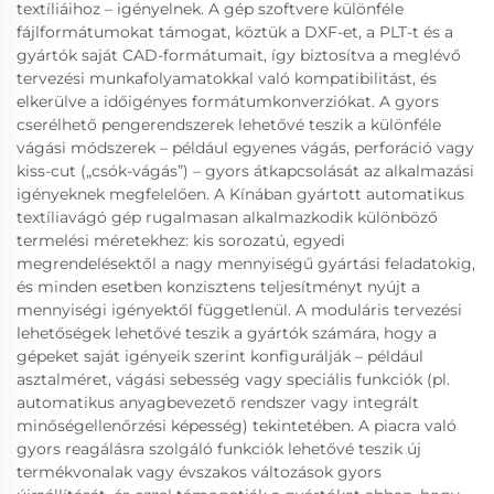
textíliáihoz – igényelnek. A gép szoftvere különféle
fájlformátumokat támogat, köztük a DXF-et, a PLT-t és a
gyártók saját CAD-formátumait, így biztosítva a meglévő
tervezési munkafolyamatokkal való kompatibilitást, és
elkerülve a időigényes formátumkonverziókat. A gyors
cserélhető pengerendszerek lehetővé teszik a különféle
vágási módszerek – például egyenes vágás, perforáció vagy
kiss-cut („csók-vágás”) – gyors átkapcsolását az alkalmazási
igényeknek megfelelően. A Kínában gyártott automatikus
textíliavágó gép rugalmasan alkalmazkodik különböző
termelési méretekhez: kis sorozatú, egyedi
megrendelésektől a nagy mennyiségű gyártási feladatokig,
és minden esetben konzisztens teljesítményt nyújt a
mennyiségi igényektől függetlenül. A moduláris tervezési
lehetőségek lehetővé teszik a gyártók számára, hogy a
gépeket saját igényeik szerint konfigurálják – például
asztalméret, vágási sebesség vagy speciális funkciók (pl.
automatikus anyagbevezető rendszer vagy integrált
minőségellenőrzési képesség) tekintetében. A piacra való
gyors reagálásra szolgáló funkciók lehetővé teszik új
termékvonalak vagy évszakos változások gyors