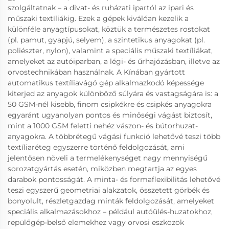
szolgáltatnak – a divat- és ruházati ipartól az ipari és
műszaki textíliákig. Ezek a gépek kiválóan kezelik a
különféle anyagtípusokat, köztük a természetes rostokat
(pl. pamut, gyapjú, selyem), a szintetikus anyagokat (pl.
poliészter, nylon), valamint a speciális műszaki textíliákat,
amelyeket az autóiparban, a légi- és űrhajózásban, illetve az
orvostechnikában használnak. A Kínában gyártott
automatikus textíliavágó gép alkalmazkodó képessége
kiterjed az anyagok különböző súlyára és vastagságára is: a
50 GSM-nél kisebb, finom csipkékre és csipkés anyagokra
egyaránt ugyanolyan pontos és minőségi vágást biztosít,
mint a 1000 GSM feletti nehéz vászon- és bútorhuzat-
anyagokra. A többrétegű vágási funkció lehetővé teszi több
textíliaréteg egyszerre történő feldolgozását, ami
jelentősen növeli a termelékenységet nagy mennyiségű
sorozatgyártás esetén, miközben megtartja az egyes
darabok pontosságát. A minta- és formaflexibilitás lehetővé
teszi egyszerű geometriai alakzatok, összetett görbék és
bonyolult, részletgazdag minták feldolgozását, amelyeket
speciális alkalmazásokhoz – például autóülés-huzatokhoz,
repülőgép-belső elemekhez vagy orvosi eszközök