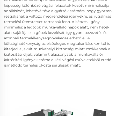
termelésütemezés optimalizálását. A gyors feladatváltási
képesség különböző vágási feladatok között minimalizálja
az állásidőt, lehetővé téve a gyártók számára, hogy gyorsan
reagáljanak a változó megrendelési igényekre, és rugalmas
termelési ütemtervet tartsanak fenn. A képzési igény
minimális: a legtöbb munkavállaló napok alatt, nem hetek
alatt sajátítja el a gépek kezelését, így gyors bevezetés és
azonnali termelékenységnövekedés érhető el. A
költséghatékonyság az elsődleges megtakarításokon túl is
kiterjed: a javult munkahelyi biztonság miatt csökkennek a
biztosítási díjak, valamint alacsonyabb a munkavállalói
kártérítési igények száma a kézi vágási műveletekből eredő
ismétlődő terhelés okozta sérülések miatt.