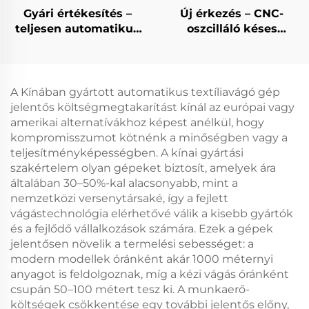
Gyári értékesítés –
Új érkezés – CNC-
teljesen automatikus
oszcilláló késes
CNC görgős
szőnyegvágó gép,
redőnyanyag-vágó,
automatikus szőnyeg-
függönyanyag-vágó
és szőnyegpadló-vágó
gép
gép
A Kínában gyártott automatikus textíliavágó gép
jelentős költségmegtakarítást kínál az európai vagy
amerikai alternatívákhoz képest anélkül, hogy
kompromisszumot kötnénk a minőségben vagy a
teljesítményképességben. A kínai gyártási
szakértelem olyan gépeket biztosít, amelyek ára
általában 30–50%-kal alacsonyabb, mint a
nemzetközi versenytársaké, így a fejlett
vágástechnológia elérhetővé válik a kisebb gyártók
és a fejlődő vállalkozások számára. Ezek a gépek
jelentősen növelik a termelési sebességet: a
modern modellek óránként akár 1000 méternyi
anyagot is feldolgoznak, míg a kézi vágás óránként
csupán 50–100 métert tesz ki. A munkaerő-
költségek csökkentése egy további jelentős előny,