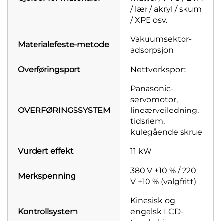
/ lær / akryl / skum
/ XPE osv.
Vakuumsektor-
Materialefeste-metode
adsorpsjon
Overføringsport
Nettverksport
Panasonic-
servomotor,
OVERFØRINGSSYSTEM
lineærveiledning,
tidsriem,
kulegående skrue
Vurdert effekt
11 kW
380 V ±10 % / 220
Merkspenning
V ±10 % (valgfritt)
Kinesisk og
Kontrollsystem
engelsk LCD-