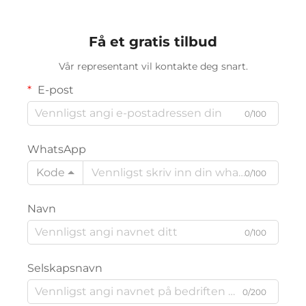
automatisert CNC-
lærskjæremaskin
Få et gratis tilbud
Vår representant vil kontakte deg snart.
E-post
0/100
WhatsApp
Kode
0/100
Navn
0/100
Selskapsnavn
0/200