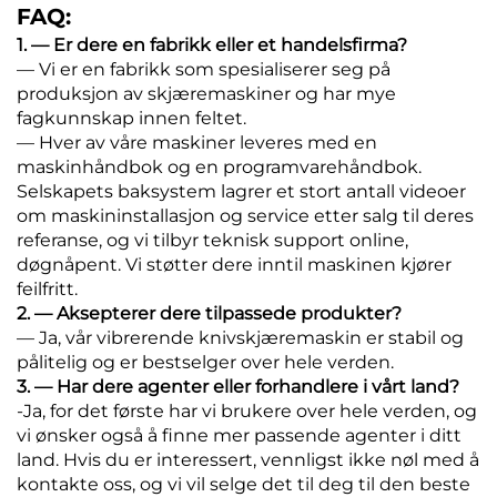
FAQ:
1. — Er dere en fabrikk eller et handelsfirma?
— Vi er en fabrikk som spesialiserer seg på
produksjon av skjæremaskiner og har mye
fagkunnskap innen feltet.
— Hver av våre maskiner leveres med en
maskinhåndbok og en programvarehåndbok.
Selskapets baksystem lagrer et stort antall videoer
om maskininstallasjon og service etter salg til deres
referanse, og vi tilbyr teknisk support online,
døgnåpent. Vi støtter dere inntil maskinen kjører
feilfritt.
2. — Aksepterer dere tilpassede produkter?
— Ja, vår vibrerende knivskjæremaskin er stabil og
pålitelig og er bestselger over hele verden.
3. — Har dere agenter eller forhandlere i vårt land?
-Ja, for det første har vi brukere over hele verden, og
vi ønsker også å finne mer passende agenter i ditt
land. Hvis du er interessert, vennligst ikke nøl med å
kontakte oss, og vi vil selge det til deg til den beste