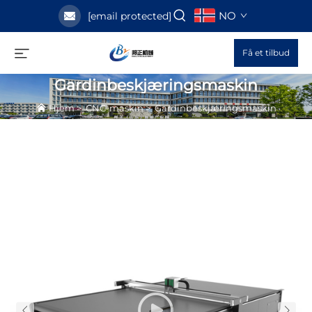
NO
[email protected]
Få et tilbud
Gardinbeskjæringsmaskin
Hjem
>
CNC-maskin
>
Gardinbeskjæringsmaskin