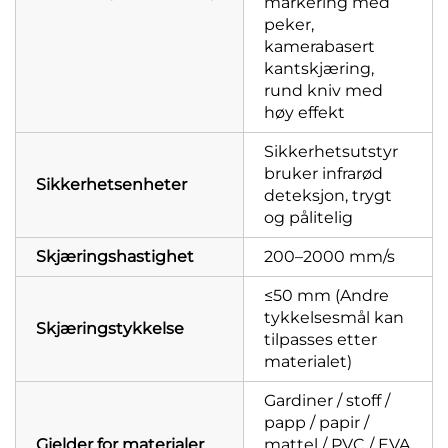
markering med
peker,
kamerabasert
kantskjæring,
rund kniv med
høy effekt
Sikkerhetsutstyr
bruker infrarød
Sikkerhetsenheter
deteksjon, trygt
og pålitelig
Skjæringshastighet
200–2000 mm/s
≤50 mm (Andre
tykkelsesmål kan
Skjæringstykkelse
tilpasses etter
materialet)
Gardiner / stoff /
papp / papir /
Gjelder for materialer
mattel / PVC / EVA