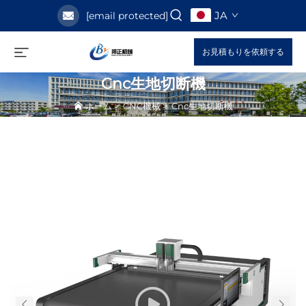
JA
[email protected]
お見積もりを依頼する
Cnc生地切断機
ホーム
>
CNC機械
>
Cnc生地切断機