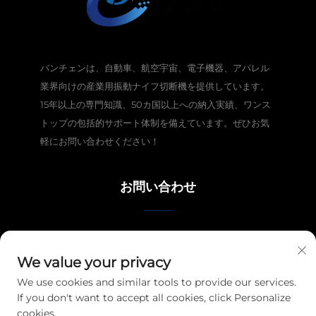
バンチェンは、自動車、航空宇宙、電子機器、アパレル
業界向けの産業用振動ナイフ切断機を提供しています。
15年以上の専門知識、50カ国以上への納入実績、ワンス
トップの包括的サポート体制を備えています。ぜひお気
軽にお問い合わせください！
お問い合わせ
山東省済南市高新区順華路街道龍湖商城二期2号棟3階301号
We value your privacy
+86-13561241217
We use cookies and similar tools to provide our services.
If you don't want to accept all cookies, click Personalize
[email protected]
cookies.