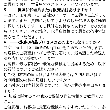
に優れており、世界中でベストセラーとなっています。
3．――貴国に代理店または販売店はありますか？
―はい、まず第一に、当社のユーザーは世界中に広がって
います。また、貴国においてもより適した代理店を積極的
に探しております。もし興味をお持ちであれば、ぜひお知
らせください。その場合、代理店価格にて最良の条件で販
売させていただきます。
4．――機械の納品プロセスはどのようになりますか？
航空、海上、陸上輸送のいずれかをご選択いただけます。
お客様のご要望およびご予算に応じて、最も適した輸送方
法を当社がご提案いたします。
お客様に最も有利かつ最適な機械をご提案するため、以下
の質問についてご確認ください。
1) ご使用材料の最大幅および最大長さは？切断厚さは？
2) 何種類の材料を切断したいですか？
3) 当社および当社製品について、何かご懸念事項はありま
すか？
4) 切断に関するその他のご要望や詳細情報をご教示くだ
さい。
ご確認後、お客様に最適な機械をおすすめいたします。あ