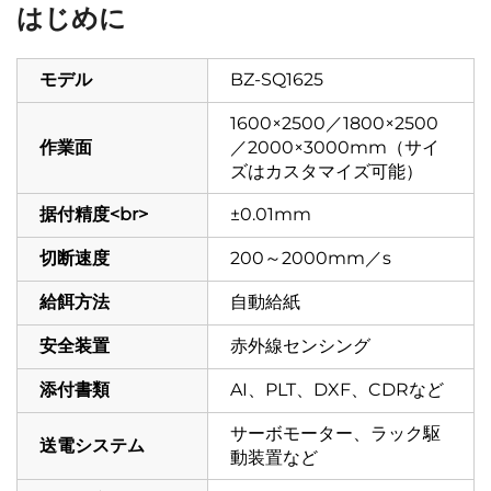
はじめに
モデル
BZ-SQ1625
1600×2500／1800×2500
作業面
／2000×3000mm（サイ
ズはカスタマイズ可能）
据付精度<br>
±0.01mm
切断速度
200～2000mm／s
給餌方法
自動給紙
安全装置
赤外線センシング
添付書類
AI、PLT、DXF、CDRなど
サーボモーター、ラック駆
送電システム
動装置など