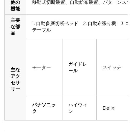
他の
移動式切断装置、自動給布装置、パターンスキ
機能
主要
1. 自動多層切断ベッド 2. 自動布張り機 3.
な部
テーブル
品
ガイドレ
モーター
スイッチ
主な
ール
アク
セサ
リー
パナソニッ
ハイウィ
Delixi
ク
ン