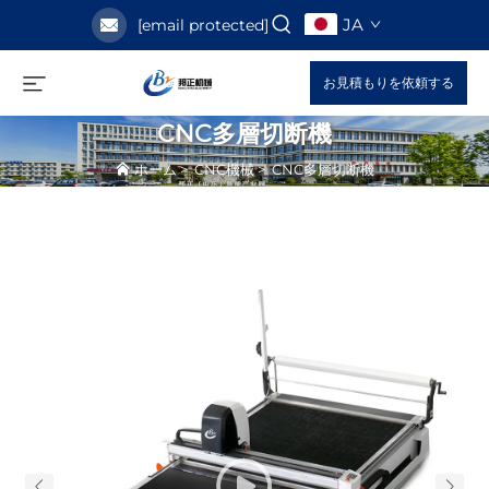
JA
[email protected]
お見積もりを依頼する
CNC多層切断機
ホーム
>
CNC機械
>
CNC多層切断機