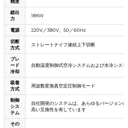
精度
総出
18KW
力
電源
220V／380V、50／60Hz
切断
ストレートナイフ連続上下切断
方式
ブレ
ード
自動温度制御式空冷システムおよび水冷システ
冷却
吸着
周波数変換真空定圧制御モード
方式
制御
自社開発のシステムは、あらゆるバージョンの
シス
高い互換性を有しています
テム
その