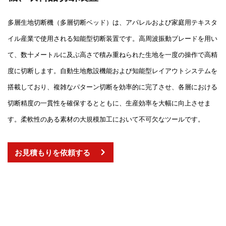
多層生地切断機（多層切断ベッド）は、アパレルおよび家庭用テキスタ
イル産業で使用される知能型切断装置です。高周波振動ブレードを用い
て、数十メートルに及ぶ高さで積み重ねられた生地を一度の操作で高精
度に切断します。自動生地敷設機能および知能型レイアウトシステムを
搭載しており、複雑なパターン切断を効率的に完了させ、各層における
切断精度の一貫性を確保するとともに、生産効率を大幅に向上させま
す。柔軟性のある素材の大規模加工において不可欠なツールです。
お見積もりを依頼する