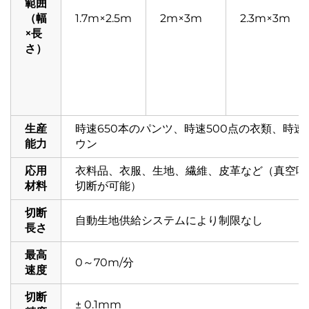
範囲
（幅
1.7m×2.5m
2m×3m
2.3m×3m
×長
さ）
生産
時速650本のパンツ、時速500点の衣類、時速6
能力
ウン
応用
衣料品、衣服、生地、繊維、皮革など（真空吸着
材料
切断が可能）
切断
自動生地供給システムにより制限なし
長さ
最高
0～70m/分
速度
切断
± 0.1mm