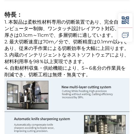
特長：
1. 本製品は柔軟性材料専用の切断装置であり、完全自動コ
ンピューター制御、ワンタッチ設計レイアウト対応、切断
厚さは0.1cm～11cmで、多層切断に適しています。
2. 最大切断速度は70m／分で、切断精度は0.1mm以内で
あり、従来の手作業による切断効率を大幅に上回ります。
3. 内蔵のインテリジェントなネストソフトウェアにより、
材料利用率を98％以上実現できます。
4. 自動材料収集・供給機能により、5～6名分の作業員を
削減でき、切断工程は無煙・無臭です。