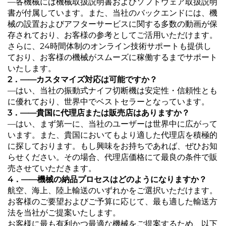
―各機械には機械取扱説明書およびソフトウェア取扱説明
書が付属しています。また、当社のバックエンドには、機
械の設置およびアフターサービスに関する多数の動画が保
存されており、お客様の参考としてご活用いただけます。
さらに、24時間体制のオンライン技術サポートも提供し
ており、お客様の機械がスムーズに稼働するまでサポート
いたします。
2．――カスタマイズ対応は可能ですか？
―はい、当社の振動式ナイフ切断機は安定性・信頼性とも
に優れており、世界中でベストセラーとなっています。
3．――貴国に代理店または販売店はありますか？
―はい、まず第一に、当社のユーザーは世界中に広がって
います。また、貴国においてもより適した代理店を積極的
に探しております。もし興味をお持ちであれば、ぜひお知
らせください。その場合、代理店価格にて最良の条件で販
売させていただきます。
4．――機械の納品プロセスはどのようになりますか？
航空、海上、陸上輸送のいずれかをご選択いただけます。
お客様のご要望およびご予算に応じて、最も適した輸送方
法を当社がご提案いたします。
お客様に最も有利かつ最適な機械をご提案するため、以下