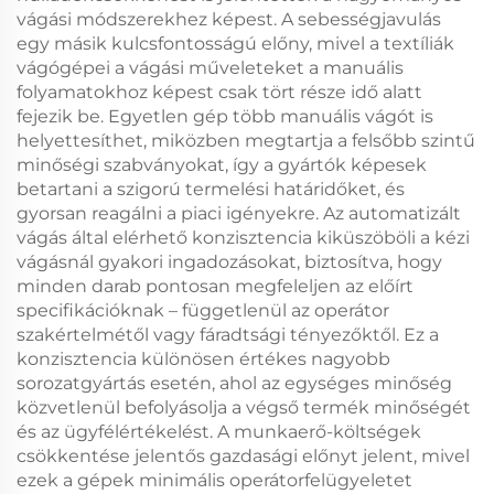
vágási módszerekhez képest. A sebességjavulás
egy másik kulcsfontosságú előny, mivel a textíliák
vágógépei a vágási műveleteket a manuális
folyamatokhoz képest csak tört része idő alatt
fejezik be. Egyetlen gép több manuális vágót is
helyettesíthet, miközben megtartja a felsőbb szintű
minőségi szabványokat, így a gyártók képesek
betartani a szigorú termelési határidőket, és
gyorsan reagálni a piaci igényekre. Az automatizált
vágás által elérhető konzisztencia kiküszöböli a kézi
vágásnál gyakori ingadozásokat, biztosítva, hogy
minden darab pontosan megfeleljen az előírt
specifikációknak – függetlenül az operátor
szakértelmétől vagy fáradtsági tényezőktől. Ez a
konzisztencia különösen értékes nagyobb
sorozatgyártás esetén, ahol az egységes minőség
közvetlenül befolyásolja a végső termék minőségét
és az ügyfélértékelést. A munkaerő-költségek
csökkentése jelentős gazdasági előnyt jelent, mivel
ezek a gépek minimális operátorfelügyeletet