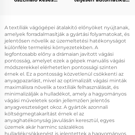
szőnyegvágó gép,
bőr autóülés-vágó gép
automatikus szőnyeg-
és szőnyegpadló-vágó
gép
A textíliák vágógépei átalakító előnyöket nyújtanak,
amelyek forradalmasítják a gyártási folyamatokat, és
jelentősen növelik az üzemeltetési hatékonyságot
különféle termelési környezetekben. A
legfontosabb előny a drámaian javított vágási
pontosság, amelyet ezek a gépek manuális vágási
módszerekkel elérhetetlen pontossági szinten
érnek el. Ez a pontosság közvetlenül csökkenti az
anyagpazarlást, mivel az optimalizált vágási minták
maximálisra növelik a textíliák felhasználását, és
minimalizálják a hulladékot, amely a hagyományos
vágási műveletek során jellemzően jelentős
anyagveszteséget okoz. A gyártók azonnali
költségmegtakarítást érnek el az
anyaghatékonyság javulásán keresztül, egyes
üzemek akár harminc százalékos
hulladékcsökkenést is jelentettek a hagyományos