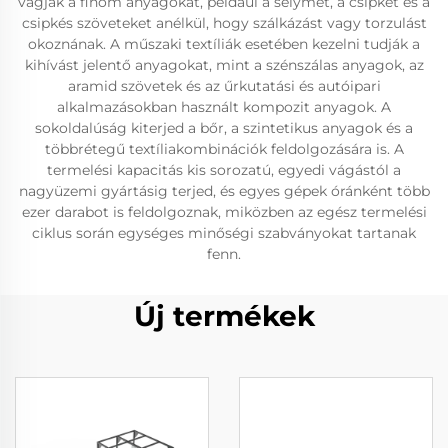
vágják a finom anyagokat, például a selymet, a csipkét és a
csipkés szöveteket anélkül, hogy szálkázást vagy torzulást
okoznának. A műszaki textíliák esetében kezelni tudják a
kihívást jelentő anyagokat, mint a szénszálas anyagok, az
aramid szövetek és az űrkutatási és autóipari
alkalmazásokban használt kompozit anyagok. A
sokoldalúság kiterjed a bőr, a szintetikus anyagok és a
többrétegű textíliakombinációk feldolgozására is. A
termelési kapacitás kis sorozatú, egyedi vágástól a
nagyüzemi gyártásig terjed, és egyes gépek óránként több
ezer darabot is feldolgoznak, miközben az egész termelési
ciklus során egységes minőségi szabványokat tartanak
fenn.
Új termékek