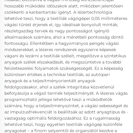
hosszabb működési időszakok alatt, miközben jelentősen
csökkenti a karbantartási igényt. A lézertechnológia
lehetővé teszi, hogy a textíliák vágógépei 0,05 milliméteres
vágási tűrést érjenek el, így ideálisak bonyolult minták,
részletgazdag tervek és nagy pontosságot igénylő
alkalmazások számára, ahol a méretbeli pontosság döntő
fontosságú. Ellentétben a hagyományos pengés vágási
módszerekkel, a lézeres rendszerek egyszerre képesek
vágani és lezárni a textíliák széleit, megelőzve a szintetikus
anyagok szélek elszakadását, és megszüntetve a további
felületkezelési folyamatok szükségességét. Ez a képesség
különösen értékes a technikai textíliák, az autóipari
anyagok és a teljesítményorientált anyagok
feldolgozásakor, ahol a szélek integritása közvetlenül
befolyásolja a végső termék teljesítményét. A lézeres vágás
programozható jellege lehetővé teszi a működtetők
számára, hogy a teljesítményszintet, a vágási sebességet és
az impulzusfrekvenciát is beállítsák az adott anyagtípus és -
vastagság optimális feldolgozásához. Ez a rugalmasság
lehetővé teszi, hogy egyetlen textíliák vágógép különféle
anyagokat – a finom selyemtől és organzától kezdve a