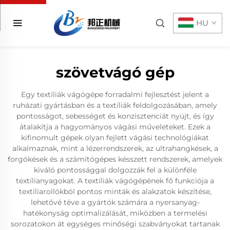
HU
szövetvágó gép
Egy textíliák vágógépe forradalmi fejlesztést jelent a
ruházati gyártásban és a textíliák feldolgozásában, amely
pontosságot, sebességet és konzisztenciát nyújt, és így
átalakítja a hagyományos vágási műveleteket. Ezek a
kifinomult gépek olyan fejlett vágási technológiákat
alkalmaznak, mint a lézerrendszerek, az ultrahangkések, a
forgókések és a számítógépes késszett rendszerek, amelyek
kiváló pontossággal dolgozzák fel a különféle
textílianyagokat. A textíliák vágógépének fő funkciója a
textíliarollókból pontos minták és alakzatok készítése,
lehetővé téve a gyártók számára a nyersanyag-
hatékonyság optimalizálását, miközben a termelési
sorozatokon át egységes minőségi szabványokat tartanak