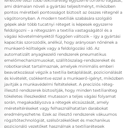
lehetővé teszi több textíliaréteg egyszerre történő vágását,
ami drámaian növeli a gyártási teljesítményt, miközben
pontos méretbeli pontosságot biztosít az összes rétegnél a
vágótoronyban. A modern textíliák szabására szolgáló
gépek akár több tucatnyi réteget is képesek egyszerre
feldolgozni – a rétegszám a textília vastagságától és a
vágási követelményektől függően változik – így a gyártási
kapacitás szorozódik, anélkül, hogy arányosan nőnének a
munkaerő-költségek vagy a feldolgozási idő. Az
automatizált anyagkezelő rendszerek pneumatikus
emelőmechanizmusokat, szállítószalag-rendszereket és
robotkarokat tartalmaznak, amelyek minimális emberi
beavatkozással végzik a textília betáplálását, pozicionálását
és kivételét, csökkentve ezzel a munkaerő-igényt, miközben
javítják a munkavédelmi feltételeket. A precíziós réteg-
illesztő rendszerek biztosítják, hogy minden textíliaréteg
tökéletes illeszkedést mutasson a teljes vágási folyamat
során, megakadályozva a rétegek elcsúszását, amely
méreteltéréseket vagy felhasználhatatlan darabokat
eredményezhetne. Ezek az illesztő rendszerek vákuumos
rögzítőtechnológiát, szélsőrzékelőket és mechanikus
pozicionáló vezetőket használnak a textíliarétegek