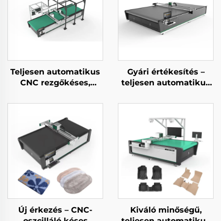
Teljesen automatikus
Gyári értékesítés –
CNC rezgőkéses,
teljesen automatikus
valódi bőr vágó gép
CNC görgős
redőnyanyag-vágó,
függönyanyag-vágó
gép
Új érkezés – CNC-
Kiváló minőségű,
oszcilláló késes
teljesen automatikus