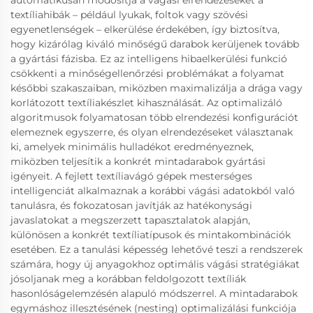
automatikusan módosítja a vágási elrendezéseket a
textíliahibák – például lyukak, foltok vagy szövési
egyenetlenségek – elkerülése érdekében, így biztosítva,
hogy kizárólag kiváló minőségű darabok kerüljenek tovább
a gyártási fázisba. Ez az intelligens hibaelkerülési funkció
csökkenti a minőségellenőrzési problémákat a folyamat
későbbi szakaszaiban, miközben maximalizálja a drága vagy
korlátozott textíliakészlet kihasználását. Az optimalizáló
algoritmusok folyamatosan több elrendezési konfigurációt
elemeznek egyszerre, és olyan elrendezéseket választanak
ki, amelyek minimális hulladékot eredményeznek,
miközben teljesítik a konkrét mintadarabok gyártási
igényeit. A fejlett textíliavágó gépek mesterséges
intelligenciát alkalmaznak a korábbi vágási adatokból való
tanulásra, és fokozatosan javítják az hatékonysági
javaslatokat a megszerzett tapasztalatok alapján,
különösen a konkrét textíliatípusok és mintakombinációk
esetében. Ez a tanulási képesség lehetővé teszi a rendszerek
számára, hogy új anyagokhoz optimális vágási stratégiákat
jósoljanak meg a korábban feldolgozott textíliák
hasonlóságelemzésén alapuló módszerrel. A mintadarabok
egymáshoz illesztésének (nesting) optimalizálási funkciója