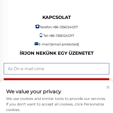
KAPCSOLAT
Telefon:
+86-13561241217
Tel:
+86-13561241217
E-mail:
[email protected]
ÍRJON NEKÜNK EGY ÜZENETET
KÜLDÉS MOST
We value your privacy
We use cookies and similar tools to provide our services.
If you don't want to accept all cookies, click Personalize
Szerzői jog © 2026 Bangzheng (Shandong) Intelligent
cookies.
Manufacturing Co., Ltd. Minden jog fenntartva. |
Adatvédelmi