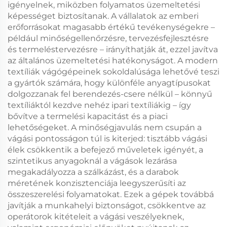
igényelnek, miközben folyamatos üzemeltetési
képességet biztosítanak. A vállalatok az emberi
erőforrásokat magasabb értékű tevékenységekre –
például minőségellenőrzésre, tervezésfejlesztésre
és termeléstervezésre – irányíthatják át, ezzel javítva
az általános üzemeltetési hatékonyságot. A modern
textíliák vágógépeinek sokoldalúsága lehetővé teszi
a gyártók számára, hogy különféle anyagtípusokat
dolgozzanak fel berendezés-csere nélkül – könnyű
textíliáktól kezdve nehéz ipari textíliákig – így
bővítve a termelési kapacitást és a piaci
lehetőségeket. A minőségjavulás nem csupán a
vágási pontosságon túl is kiterjed: tisztább vágási
élek csökkentik a befejező műveletek igényét, a
szintetikus anyagoknál a vágások lezárása
megakadályozza a szálkázást, és a darabok
méretének konzisztenciája leegyszerűsíti az
összeszerelési folyamatokat. Ezek a gépek továbbá
javítják a munkahelyi biztonságot, csökkentve az
operátorok kitételeit a vágási veszélyeknek,