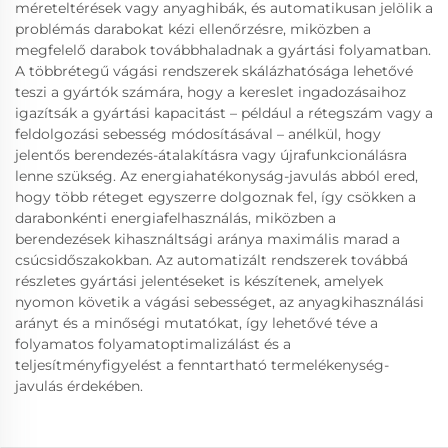
méreteltérések vagy anyaghibák, és automatikusan jelölik a
problémás darabokat kézi ellenőrzésre, miközben a
megfelelő darabok továbbhaladnak a gyártási folyamatban.
A többrétegű vágási rendszerek skálázhatósága lehetővé
teszi a gyártók számára, hogy a kereslet ingadozásaihoz
igazítsák a gyártási kapacitást – például a rétegszám vagy a
feldolgozási sebesség módosításával – anélkül, hogy
jelentős berendezés-átalakításra vagy újrafunkcionálásra
lenne szükség. Az energiahatékonyság-javulás abból ered,
hogy több réteget egyszerre dolgoznak fel, így csökken a
darabonkénti energiafelhasználás, miközben a
berendezések kihasználtsági aránya maximális marad a
csúcsidőszakokban. Az automatizált rendszerek továbbá
részletes gyártási jelentéseket is készítenek, amelyek
nyomon követik a vágási sebességet, az anyagkihasználási
arányt és a minőségi mutatókat, így lehetővé téve a
folyamatos folyamatoptimalizálást és a
teljesítményfigyelést a fenntartható termelékenység-
javulás érdekében.