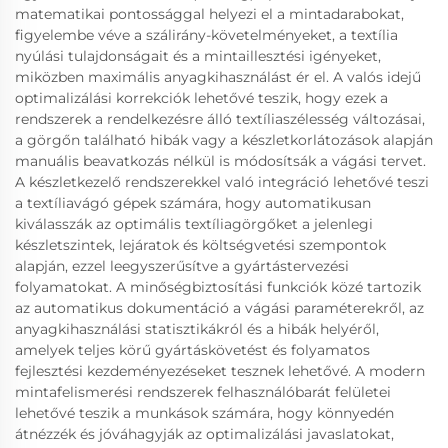
matematikai pontossággal helyezi el a mintadarabokat,
figyelembe véve a szálirány-követelményeket, a textília
nyúlási tulajdonságait és a mintaillesztési igényeket,
miközben maximális anyagkihasználást ér el. A valós idejű
optimalizálási korrekciók lehetővé teszik, hogy ezek a
rendszerek a rendelkezésre álló textíliaszélesség változásai,
a görgőn található hibák vagy a készletkorlátozások alapján
manuális beavatkozás nélkül is módosítsák a vágási tervet.
A készletkezelő rendszerekkel való integráció lehetővé teszi
a textíliavágó gépek számára, hogy automatikusan
kiválasszák az optimális textíliagörgőket a jelenlegi
készletszintek, lejáratok és költségvetési szempontok
alapján, ezzel leegyszerűsítve a gyártástervezési
folyamatokat. A minőségbiztosítási funkciók közé tartozik
az automatikus dokumentáció a vágási paraméterekről, az
anyagkihasználási statisztikákról és a hibák helyéről,
amelyek teljes körű gyártáskövetést és folyamatos
fejlesztési kezdeményezéseket tesznek lehetővé. A modern
mintafelismerési rendszerek felhasználóbarát felületei
lehetővé teszik a munkások számára, hogy könnyedén
átnézzék és jóváhagyják az optimalizálási javaslatokat,