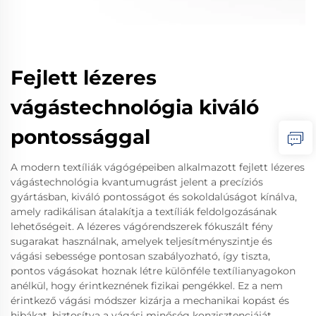
Fejlett lézeres
vágástechnológia kiváló
pontossággal
A modern textíliák vágógépeiben alkalmazott fejlett lézeres
vágástechnológia kvantumugrást jelent a precíziós
gyártásban, kiváló pontosságot és sokoldalúságot kínálva,
amely radikálisan átalakítja a textíliák feldolgozásának
lehetőségeit. A lézeres vágórendszerek fókuszált fény
sugarakat használnak, amelyek teljesítményszintje és
vágási sebessége pontosan szabályozható, így tiszta,
pontos vágásokat hoznak létre különféle textílianyagokon
anélkül, hogy érintkeznének fizikai pengékkel. Ez a nem
érintkező vágási módszer kizárja a mechanikai kopást és
hibákat, biztosítva a vágási minőség konzisztenciáját