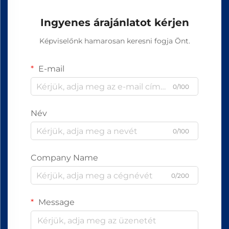
Ingyenes árajánlatot kérjen
Képviselőnk hamarosan keresni fogja Önt.
E-mail
0/100
Név
0/100
Company Name
0/200
Message