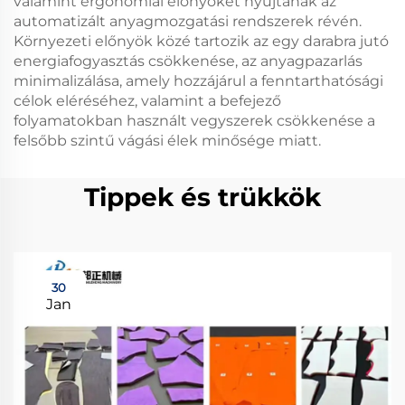
valamint ergonómiai előnyöket nyújtanak az
automatizált anyagmozgatási rendszerek révén.
Környezeti előnyök közé tartozik az egy darabra jutó
energiafogyasztás csökkenése, az anyagpazarlás
minimalizálása, amely hozzájárul a fenntarthatósági
célok eléréséhez, valamint a befejező
folyamatokban használt vegyszerek csökkenése a
felsőbb szintű vágási élek minősége miatt.
Tippek és trükkök
30
Jan