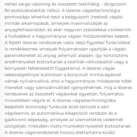
nehéz sárga vászonig és összetett textíliákig – dolgozzon
fel eszközátalakítás nélkül. A lézeres vágástechnológia
pontossága lehetővé teszi a beágyazott (nested) vágási
minták alkalmazását, amelyek maximalizálják az
anyagfelhasználást, és akár negyven százalékkal csökkentik
a hulladékot a hagyományos vágási módszerekhez képest.
A fejlett lézeres rendszerek valós idejű figyelési funkciókkal
is rendelkeznek, amelyek folyamatosan igazítják a vágási
paramétereket az anyag jellemzői alapján, így konzisztens
eredményeket biztosítanak a textíliák változásaitól vagy a
környezeti feltételektől függetlenül. A lézeres vágás
sebességelőnyei különösen a bonyolult mintavágásnál
válnak nyilvánvalóvá, ahol a hagyományos módszerek több
menetet vagy szerszámváltást igényelhetnek, míg a lézeres
rendszerek az összetett vágásokat egyetlen, folyamatos
műveletben végzik el. A lézeres vágástechnológiába
beépített biztonsági funkciók közé tartozik a zárt
vágókamra, az automatikus kikapcsoló rendszer és a
gázkivonó képesség, amelyek az üzemeltetők védelmét
szolgálják, miközben tiszta munkakörnyezetet biztosítanak.
A lézeres vágórendszerek hosszú élettartama kiváló