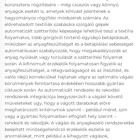
konzisztens rögzítésére – még csúszós vagy könnyű
anyagok esetén is, amelyek kihívást jelentenek a
hagyományos rögzítési módszerek számára. Az
előrehaladott textíliák szabására szolgáló gépek
automatizált szétterítési képessége lehetővé teszi a textília
folyamatos, több görgőről történő egyidejű betáplálását,
miközben az anyagfeszültséget és a betáplálási sebességet
automatikusan szabályozzák, hogy megakadályozzák az
anyag nyúlását vagy torzulását a szétterítési folyamat
során. A kifinomult érzékelők folyamatosan figyelik az
anyagfeszültséget, a rétegvastagságot és az illesztést, és
valós idejű korrekciókat hajtanak végre az optimális vágási
körülmények fenntartása érdekében hosszabb gyártási
ciklusok során. Az automatizált rendezési és rakodási
rendszerek integrációja leegyszerűsíti a vágást követő
műveleteket úgy, hogy a vágott darabokat előre
meghatározott kritériumok szerint – például méret, szín
vagy a gyártási folyamatban elfoglalt hely szerint –
rendezik és rakodják. A vágási és anyagkezelő rendszerekbe
beépített minőségellenőrző érzékelők észlelik az
anomáliákat, mint például a kihagyott vágások,