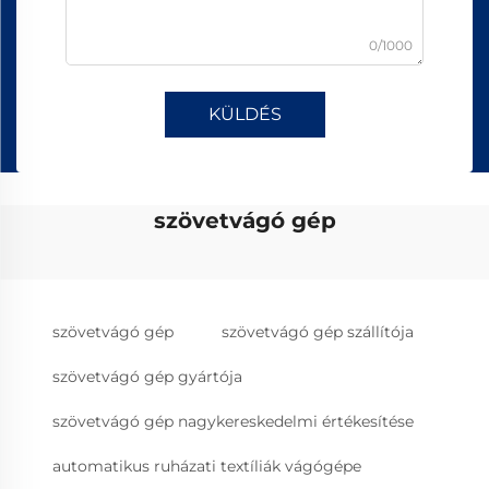
0/1000
KÜLDÉS
szövetvágó gép
szövetvágó gép
szövetvágó gép szállítója
szövetvágó gép gyártója
szövetvágó gép nagykereskedelmi értékesítése
automatikus ruházati textíliák vágógépe