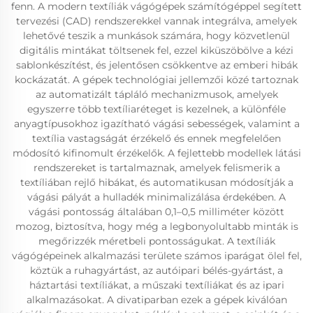
fenn. A modern textíliák vágógépek számítógéppel segített
tervezési (CAD) rendszerekkel vannak integrálva, amelyek
lehetővé teszik a munkások számára, hogy közvetlenül
digitális mintákat töltsenek fel, ezzel kiküszöbölve a kézi
sablonkészítést, és jelentősen csökkentve az emberi hibák
kockázatát. A gépek technológiai jellemzői közé tartoznak
az automatizált tápláló mechanizmusok, amelyek
egyszerre több textíliaréteget is kezelnek, a különféle
anyagtípusokhoz igazítható vágási sebességek, valamint a
textília vastagságát érzékelő és ennek megfelelően
módosító kifinomult érzékelők. A fejlettebb modellek látási
rendszereket is tartalmaznak, amelyek felismerik a
textíliában rejlő hibákat, és automatikusan módosítják a
vágási pályát a hulladék minimalizálása érdekében. A
vágási pontosság általában 0,1–0,5 milliméter között
mozog, biztosítva, hogy még a legbonyolultabb minták is
megőrizzék méretbeli pontosságukat. A textíliák
vágógépeinek alkalmazási területe számos iparágat ölel fel,
köztük a ruhagyártást, az autóipari bélés-gyártást, a
háztartási textíliákat, a műszaki textíliákat és az ipari
alkalmazásokat. A divatiparban ezek a gépek kiválóan