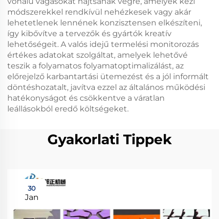
vonalú vágásokat hajtsanak végre, amelyek kézi
módszerekkel rendkívül nehézkesek vagy akár
lehetetlenek lennének konzisztensen elkészíteni,
így kibővítve a tervezők és gyártók kreatív
lehetőségeit. A valós idejű termelési monitorozás
értékes adatokat szolgáltat, amelyek lehetővé
teszik a folyamatos folyamatoptimalizálást, az
előrejelző karbantartási ütemezést és a jól informált
döntéshozatalt, javítva ezzel az általános működési
hatékonyságot és csökkentve a váratlan
leállásokból eredő költségeket.
Gyakorlati Tippek
30
Jan