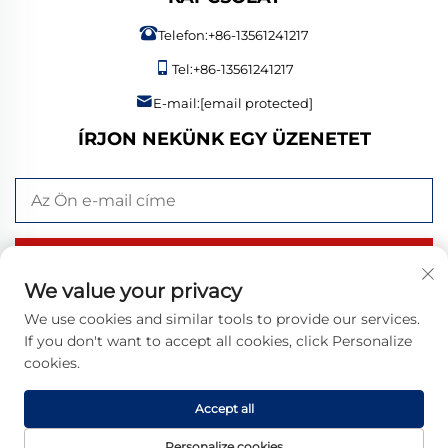
Telefon:
+86-13561241217
Tel:
+86-13561241217
E-mail:
[email protected]
ÍRJON NEKÜNK EGY ÜZENETET
KÜLDÉS MOST
We value your privacy
We use cookies and similar tools to provide our services.
If you don't want to accept all cookies, click Personalize
Szerzői jog © 2026 Bangzheng (Shandong) Intelligent
cookies.
Manufacturing Co., Ltd. Minden jog fenntartva. |
Adatvédelmi
szabályzat
Accept all
Personalize cookies