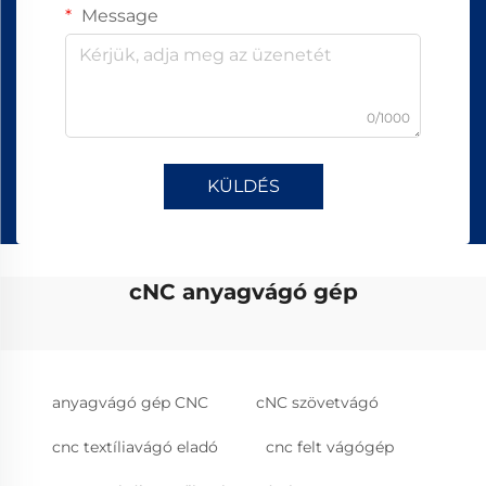
Message
0/1000
KÜLDÉS
cNC anyagvágó gép
anyagvágó gép CNC
cNC szövetvágó
cnc textíliavágó eladó
cnc felt vágógép