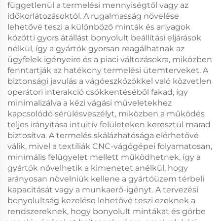
függetlenül a termelési mennyiségtől vagy az
időkorlátozásoktól. A rugalmasság növelése
lehetővé teszi a különböző minták és anyagok
közötti gyors átállást bonyolult beállítási eljárások
nélkül, így a gyártók gyorsan reagálhatnak az
ügyfelek igényeire és a piaci változásokra, miközben
fenntartják az hatékony termelési ütemterveket. A
biztonsági javulás a vágóeszközökkel való közvetlen
operátori interakció csökkentéséből fakad, így
minimalizálva a kézi vágási műveletekhez
kapcsolódó sérülésveszélyt, miközben a működés
teljes irányítása intuitív felületeken keresztül marad
biztosítva. A termelés skálázhatósága elérhetővé
válik, mivel a textíliák CNC-vágógépei folyamatosan,
minimális felügyelet mellett működhetnek, így a
gyártók növelhetik a kimenetet anélkül, hogy
arányosan növelniük kellene a gyártóüzem térbeli
kapacitását vagy a munkaerő-igényt. A tervezési
bonyolultság kezelése lehetővé teszi ezeknek a
rendszereknek, hogy bonyolult mintákat és görbe