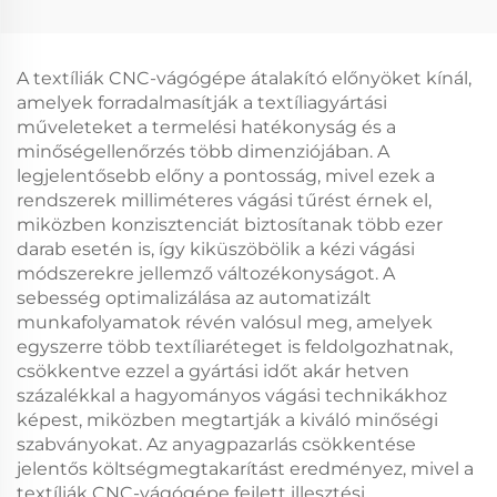
dobozvágó gép,
bőr autóülés-vágó gép
hullámpapír-vágó gép
A textíliák CNC-vágógépe átalakító előnyöket kínál,
amelyek forradalmasítják a textíliagyártási
műveleteket a termelési hatékonyság és a
minőségellenőrzés több dimenziójában. A
legjelentősebb előny a pontosság, mivel ezek a
rendszerek milliméteres vágási tűrést érnek el,
miközben konzisztenciát biztosítanak több ezer
darab esetén is, így kiküszöbölik a kézi vágási
módszerekre jellemző változékonyságot. A
sebesség optimalizálása az automatizált
munkafolyamatok révén valósul meg, amelyek
egyszerre több textíliaréteget is feldolgozhatnak,
csökkentve ezzel a gyártási időt akár hetven
százalékkal a hagyományos vágási technikákhoz
képest, miközben megtartják a kiváló minőségi
szabványokat. Az anyagpazarlás csökkentése
jelentős költségmegtakarítást eredményez, mivel a
textíliák CNC-vágógépe fejlett illesztési