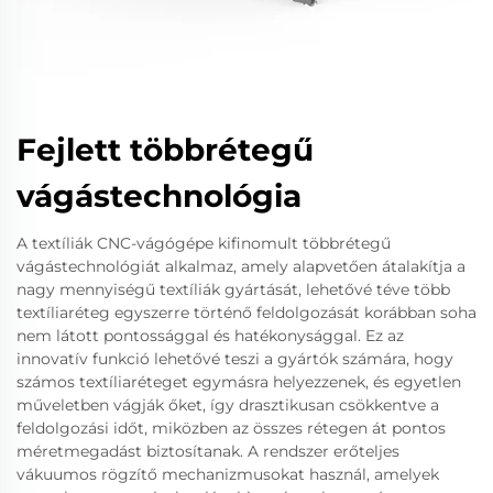
Fejlett többrétegű
vágástechnológia
A textíliák CNC-vágógépe kifinomult többrétegű
vágástechnológiát alkalmaz, amely alapvetően átalakítja a
nagy mennyiségű textíliák gyártását, lehetővé téve több
textíliaréteg egyszerre történő feldolgozását korábban soha
nem látott pontossággal és hatékonysággal. Ez az
innovatív funkció lehetővé teszi a gyártók számára, hogy
számos textíliaréteget egymásra helyezzenek, és egyetlen
műveletben vágják őket, így drasztikusan csökkentve a
feldolgozási időt, miközben az összes rétegen át pontos
méretmegadást biztosítanak. A rendszer erőteljes
vákuumos rögzítő mechanizmusokat használ, amelyek