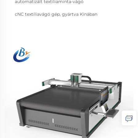
automatizált textíliaminta-vágó
cNC textíliavágó gép, gyártva Kínában