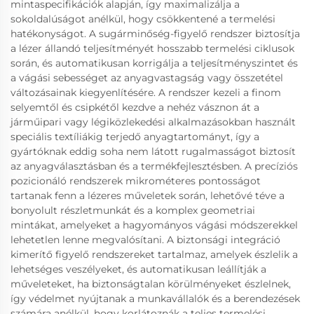
mintaspecifikációk alapján, így maximalizálja a
sokoldalúságot anélkül, hogy csökkentené a termelési
hatékonyságot. A sugárminőség-figyelő rendszer biztosítja
a lézer állandó teljesítményét hosszabb termelési ciklusok
során, és automatikusan korrigálja a teljesítményszintet és
a vágási sebességet az anyagvastagság vagy összetétel
változásainak kiegyenlítésére. A rendszer kezeli a finom
selyemtől és csipkétől kezdve a nehéz vásznon át a
járműipari vagy légiközlekedési alkalmazásokban használt
speciális textíliákig terjedő anyagtartományt, így a
gyártóknak eddig soha nem látott rugalmasságot biztosít
az anyagválasztásban és a termékfejlesztésben. A precíziós
pozicionáló rendszerek mikrométeres pontosságot
tartanak fenn a lézeres műveletek során, lehetővé téve a
bonyolult részletmunkát és a komplex geometriai
mintákat, amelyeket a hagyományos vágási módszerekkel
lehetetlen lenne megvalósítani. A biztonsági integráció
kimerítő figyelő rendszereket tartalmaz, amelyek észlelik a
lehetséges veszélyeket, és automatikusan leállítják a
műveleteket, ha biztonságtalan körülményeket észlelnek,
így védelmet nyújtanak a munkavállalók és a berendezések
számára anélkül, hogy korlátoznák a teljes termelési