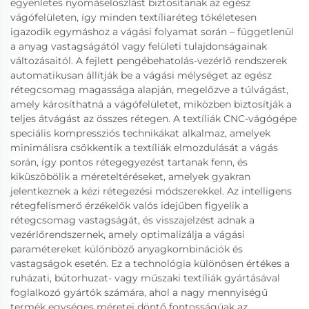
egyenletes nyomáseloszlást biztosítanak az egész
vágófelületen, így minden textíliaréteg tökéletesen
igazodik egymáshoz a vágási folyamat során – függetlenül
a anyag vastagságától vagy felületi tulajdonságainak
változásaitól. A fejlett pengébehatolás-vezérlő rendszerek
automatikusan állítják be a vágási mélységet az egész
rétegcsomag magassága alapján, megelőzve a túlvágást,
amely károsíthatná a vágófelületet, miközben biztosítják a
teljes átvágást az összes rétegen. A textíliák CNC-vágógépe
speciális kompressziós technikákat alkalmaz, amelyek
minimálisra csökkentik a textíliák elmozdulását a vágás
során, így pontos rétegegyezést tartanak fenn, és
kiküszöbölik a méreteltéréseket, amelyek gyakran
jelentkeznek a kézi rétegezési módszerekkel. Az intelligens
rétegfelismerő érzékelők valós idejűben figyelik a
rétegcsomag vastagságát, és visszajelzést adnak a
vezérlőrendszernek, amely optimalizálja a vágási
paramétereket különböző anyagkombinációk és
vastagságok esetén. Ez a technológia különösen értékes a
ruházati, bútorhuzat- vagy műszaki textíliák gyártásával
foglalkozó gyártók számára, ahol a nagy mennyiségű
termék egységes méretei döntő fontosságúak az