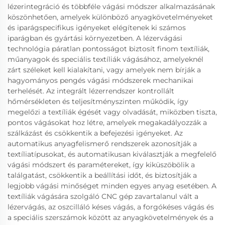
lézerintegráció és többféle vágási módszer alkalmazásának
köszönhetően, amelyek különböző anyagkövetelményeket
és iparágspecifikus igényeket elégítenek ki számos
iparágban és gyártási környezetben. A lézervágási
technológia páratlan pontosságot biztosít finom textíliák,
műanyagok és speciális textíliák vágásához, amelyeknél
zárt széleket kell kialakítani, vagy amelyek nem bírják a
hagyományos pengés vágási módszerek mechanikai
terhelését. Az integrált lézerrendszer kontrollált
hőmérsékleten és teljesítményszinten működik, így
megelőzi a textíliák égését vagy olvadását, miközben tiszta,
pontos vágásokat hoz létre, amelyek megakadályozzák a
szálkázást és csökkentik a befejezési igényeket. Az
automatikus anyagfelismerő rendszerek azonosítják a
textíliatípusokat, és automatikusan kiválasztják a megfelelő
vágási módszert és paramétereket, így kiküszöbölik a
találgatást, csökkentik a beállítási időt, és biztosítják a
legjobb vágási minőséget minden egyes anyag esetében. A
textíliák vágására szolgáló CNC gép zavartalanul vált a
lézervágás, az oszcilláló késes vágás, a forgókéses vágás és
a speciális szerszámok között az anyagkövetelmények és a