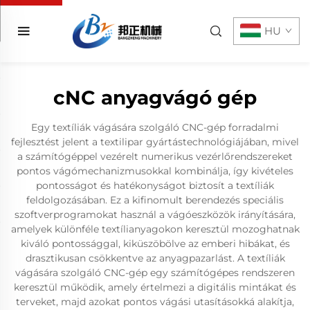
HU
cNC anyagvágó gép
Egy textíliák vágására szolgáló CNC-gép forradalmi
fejlesztést jelent a textilipar gyártástechnológiájában, mivel
a számítógéppel vezérelt numerikus vezérlőrendszereket
pontos vágómechanizmusokkal kombinálja, így kivételes
pontosságot és hatékonyságot biztosít a textíliák
feldolgozásában. Ez a kifinomult berendezés speciális
szoftverprogramokat használ a vágóeszközök irányítására,
amelyek különféle textílianyagokon keresztül mozoghatnak
kiváló pontossággal, kiküszöbölve az emberi hibákat, és
drasztikusan csökkentve az anyagpazarlást. A textíliák
vágására szolgáló CNC-gép egy számítógépes rendszeren
keresztül működik, amely értelmezi a digitális mintákat és
terveket, majd azokat pontos vágási utasításokká alakítja,