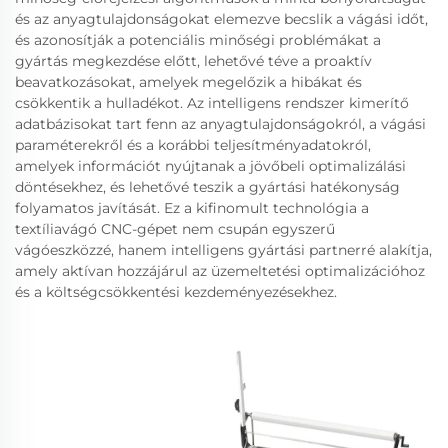
és az anyagtulajdonságokat elemezve becslik a vágási időt,
és azonosítják a potenciális minőségi problémákat a
gyártás megkezdése előtt, lehetővé téve a proaktív
beavatkozásokat, amelyek megelőzik a hibákat és
csökkentik a hulladékot. Az intelligens rendszer kimerítő
adatbázisokat tart fenn az anyagtulajdonságokról, a vágási
paraméterekről és a korábbi teljesítményadatokról,
amelyek információt nyújtanak a jövőbeli optimalizálási
döntésekhez, és lehetővé teszik a gyártási hatékonyság
folyamatos javítását. Ez a kifinomult technológia a
textíliavágó CNC-gépet nem csupán egyszerű
vágóeszközzé, hanem intelligens gyártási partnerré alakítja,
amely aktívan hozzájárul az üzemeltetési optimalizációhoz
és a költségcsökkentési kezdeményezésekhez.