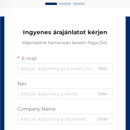
Ingyenes árajánlatot kérjen
Képviselőnk hamarosan keresni fogja Önt.
E-mail
0/100
Név
0/100
Company Name
0/200