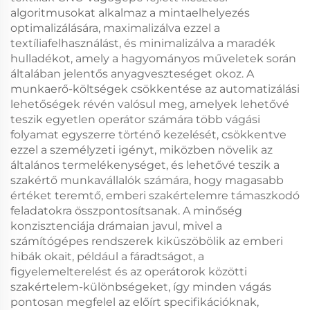
algoritmusokat alkalmaz a mintaelhelyezés
optimalizálására, maximalizálva ezzel a
textíliafelhasználást, és minimalizálva a maradék
hulladékot, amely a hagyományos műveletek során
általában jelentős anyagveszteséget okoz. A
munkaerő-költségek csökkentése az automatizálási
lehetőségek révén valósul meg, amelyek lehetővé
teszik egyetlen operátor számára több vágási
folyamat egyszerre történő kezelését, csökkentve
ezzel a személyzeti igényt, miközben növelik az
általános termelékenységet, és lehetővé teszik a
szakértő munkavállalók számára, hogy magasabb
értéket teremtő, emberi szakértelemre támaszkodó
feladatokra összpontosítsanak. A minőség
konzisztenciája drámaian javul, mivel a
számítógépes rendszerek kiküszöbölik az emberi
hibák okait, például a fáradtságot, a
figyelemelterelést és az operátorok közötti
szakértelem-különbségeket, így minden vágás
pontosan megfelel az előírt specifikációknak,