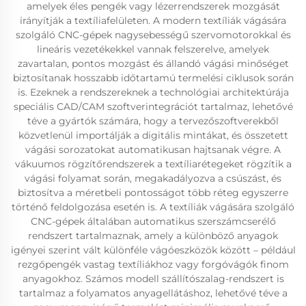
amelyek éles pengék vagy lézerrendszerek mozgását
irányítják a textíliafelületen. A modern textíliák vágására
szolgáló CNC-gépek nagysebességű szervomotorokkal és
lineáris vezetékekkel vannak felszerelve, amelyek
zavartalan, pontos mozgást és állandó vágási minőséget
biztosítanak hosszabb időtartamú termelési ciklusok során
is. Ezeknek a rendszereknek a technológiai architektúrája
speciális CAD/CAM szoftverintegrációt tartalmaz, lehetővé
téve a gyártók számára, hogy a tervezőszoftverekből
közvetlenül importálják a digitális mintákat, és összetett
vágási sorozatokat automatikusan hajtsanak végre. A
vákuumos rögzítőrendszerek a textíliarétegeket rögzítik a
vágási folyamat során, megakadályozva a csúszást, és
biztosítva a méretbeli pontosságot több réteg egyszerre
történő feldolgozása esetén is. A textíliák vágására szolgáló
CNC-gépek általában automatikus szerszámcserélő
rendszert tartalmaznak, amely a különböző anyagok
igényei szerint vált különféle vágóeszközök között – például
rezgőpengék vastag textíliákhoz vagy forgóvágók finom
anyagokhoz. Számos modell szállítószalag-rendszert is
tartalmaz a folyamatos anyagellátáshoz, lehetővé téve a