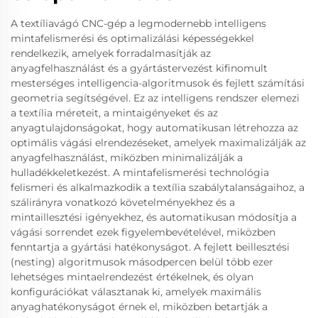
A textíliavágó CNC-gép a legmodernebb intelligens
mintafelismerési és optimalizálási képességekkel
rendelkezik, amelyek forradalmasítják az
anyagfelhasználást és a gyártástervezést kifinomult
mesterséges intelligencia-algoritmusok és fejlett számítási
geometria segítségével. Ez az intelligens rendszer elemezi
a textília méreteit, a mintaigényeket és az
anyagtulajdonságokat, hogy automatikusan létrehozza az
optimális vágási elrendezéseket, amelyek maximalizálják az
anyagfelhasználást, miközben minimalizálják a
hulladékkeletkezést. A mintafelismerési technológia
felismeri és alkalmazkodik a textília szabálytalanságaihoz, a
szálirányra vonatkozó követelményekhez és a
mintaillesztési igényekhez, és automatikusan módosítja a
vágási sorrendet ezek figyelembevételével, miközben
fenntartja a gyártási hatékonyságot. A fejlett beillesztési
(nesting) algoritmusok másodpercen belül több ezer
lehetséges mintaelrendezést értékelnek, és olyan
konfigurációkat választanak ki, amelyek maximális
anyaghatékonyságot érnek el, miközben betartják a