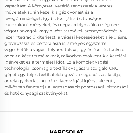
kapacitást. A környezeti vezérlő rendszerek a lézeres
műveletek során kezelik a gázkivonást és a
levegőminőséget, így biztosítják a biztonságos
munkakörülményeket, és megakadályozzák a még nem
vágott anyagok vagy a kész termékek szennyeződését. A
lézerintegráció kiterjeszti a vágási képességeket a jelölésre,
gravírozásra és perforálásra is, amelyek egyszerre
végezhetők a vágási folyamatokkal, így értéket és funkciót
adnak a kész termékeknek, miközben csökkentik a kezelési
igényeket és a termelési időt. Ez a komplex vágási
technológiai csomag a textíliák vágására szolgáló CNC
gépet egy teljes textíliafeldolgozási megoldássá alakítja,
amely gyakorlatilag bármilyen vágási igényt kielégít,
miközben fenntartja a legmagasabb pontossági, biztonsági
és hatékonysági szabványokat.
KAPCSOLAT