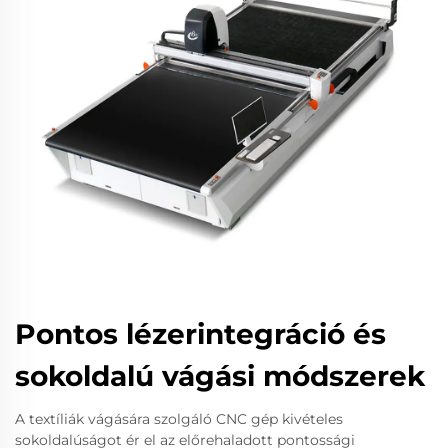
Pontos lézerintegráció és
sokoldalú vágási módszerek
A textíliák vágására szolgáló CNC gép kivételes
sokoldalúságot ér el az előrehaladott pontossági