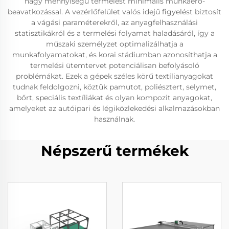
nagy mennyiségű termelést minimális munkaerő-
beavatkozással. A vezérlőfelület valós idejű figyelést biztosít
a vágási paraméterekről, az anyagfelhasználási
statisztikákról és a termelési folyamat haladásáról, így a
műszaki személyzet optimalizálhatja a
munkafolyamatokat, és korai stádiumban azonosíthatja a
termelési ütemtervet potenciálisan befolyásoló
problémákat. Ezek a gépek széles körű textílianyagokat
tudnak feldolgozni, köztük pamutot, poliésztert, selymet,
bőrt, speciális textíliákat és olyan kompozit anyagokat,
amelyeket az autóipari és légiközlekedési alkalmazásokban
használnak.
Népszerű termékek