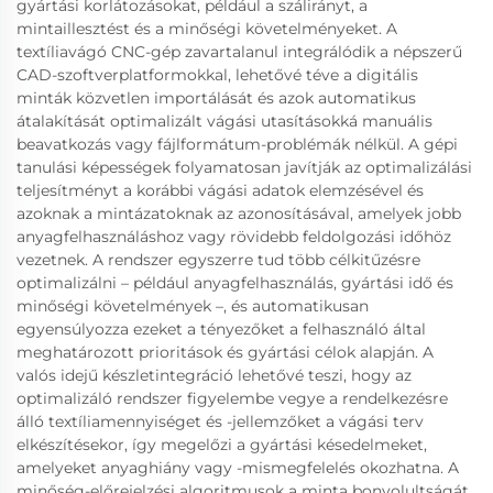
gyártási korlátozásokat, például a szálirányt, a
mintaillesztést és a minőségi követelményeket. A
textíliavágó CNC-gép zavartalanul integrálódik a népszerű
CAD-szoftverplatformokkal, lehetővé téve a digitális
minták közvetlen importálását és azok automatikus
átalakítását optimalizált vágási utasításokká manuális
beavatkozás vagy fájlformátum-problémák nélkül. A gépi
tanulási képességek folyamatosan javítják az optimalizálási
teljesítményt a korábbi vágási adatok elemzésével és
azoknak a mintázatoknak az azonosításával, amelyek jobb
anyagfelhasználáshoz vagy rövidebb feldolgozási időhöz
vezetnek. A rendszer egyszerre tud több célkitűzésre
optimalizálni – például anyagfelhasználás, gyártási idő és
minőségi követelmények –, és automatikusan
egyensúlyozza ezeket a tényezőket a felhasználó által
meghatározott prioritások és gyártási célok alapján. A
valós idejű készletintegráció lehetővé teszi, hogy az
optimalizáló rendszer figyelembe vegye a rendelkezésre
álló textíliamennyiséget és -jellemzőket a vágási terv
elkészítésekor, így megelőzi a gyártási késedelmeket,
amelyeket anyaghiány vagy -mismegfelelés okozhatna. A
minőség-előrejelzési algoritmusok a minta bonyolultságát