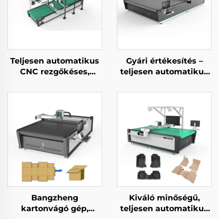
Teljesen automatikus
Gyári értékesítés –
CNC rezgőkéses,
teljesen automatikus
valódi bőr vágó gép
CNC görgős
redőnyanyag-vágó,
függönyanyag-vágó
gép
Bangzheng
Kiváló minőségű,
kartonvágó gép,
teljesen automatikus