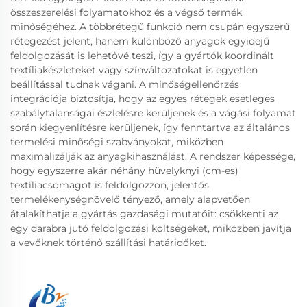
összeszerelési folyamatokhoz és a végső termék
minőségéhez. A többrétegű funkció nem csupán egyszerű
rétegezést jelent, hanem különböző anyagok egyidejű
feldolgozását is lehetővé teszi, így a gyártók koordinált
textíliakészleteket vagy színváltozatokat is egyetlen
beállítással tudnak vágani. A minőségellenőrzés
integrációja biztosítja, hogy az egyes rétegek esetleges
szabálytalanságai észlelésre kerüljenek és a vágási folyamat
során kiegyenlítésre kerüljenek, így fenntartva az általános
termelési minőségi szabványokat, miközben
maximalizálják az anyagkihasználást. A rendszer képessége,
hogy egyszerre akár néhány hüvelyknyi (cm-es)
textíliacsomagot is feldolgozzon, jelentős
termelékenységnövelő tényező, amely alapvetően
átalakíthatja a gyártás gazdasági mutatóit: csökkenti az
egy darabra jutó feldolgozási költségeket, miközben javítja
a vevőknek történő szállítási határidőket.