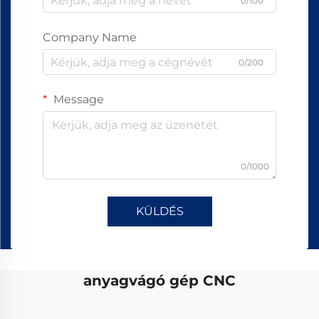
0/100
Company Name
0/200
Message
0/1000
KÜLDÉS
anyagvágó gép CNC