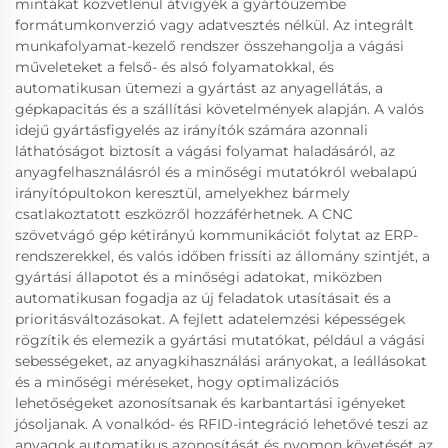
mintákat közvetlenül átvigyék a gyártóüzembe
formátumkonverzió vagy adatvesztés nélkül. Az integrált
munkafolyamat-kezelő rendszer összehangolja a vágási
műveleteket a felső- és alsó folyamatokkal, és
automatikusan ütemezi a gyártást az anyagellátás, a
gépkapacitás és a szállítási követelmények alapján. A valós
idejű gyártásfigyelés az irányítók számára azonnali
láthatóságot biztosít a vágási folyamat haladásáról, az
anyagfelhasználásról és a minőségi mutatókról webalapú
irányítópultokon keresztül, amelyekhez bármely
csatlakoztatott eszközről hozzáférhetnek. A CNC
szövetvágó gép kétirányú kommunikációt folytat az ERP-
rendszerekkel, és valós időben frissíti az állomány szintjét, a
gyártási állapotot és a minőségi adatokat, miközben
automatikusan fogadja az új feladatok utasításait és a
prioritásváltozásokat. A fejlett adatelemzési képességek
rögzítik és elemezik a gyártási mutatókat, például a vágási
sebességeket, az anyagkihasználási arányokat, a leállásokat
és a minőségi méréseket, hogy optimalizációs
lehetőségeket azonosítsanak és karbantartási igényeket
jósoljanak. A vonalkód- és RFID-integráció lehetővé teszi az
anyagok automatikus azonosítását és nyomon követését az