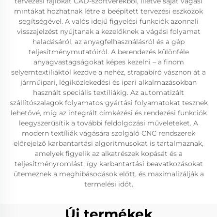
tervezési fájlokat CAD-szoftverekből, illetve saját vágási
mintákat hozhatnak létre a beépített tervezési eszközök
segítségével. A valós idejű figyelési funkciók azonnali
visszajelzést nyújtanak a kezelőknek a vágási folyamat
haladásáról, az anyagfelhasználásról és a gép
teljesítménymutatóiról. A berendezés különféle
anyagvastagságokat képes kezelni – a finom
selyemtextíliáktól kezdve a nehéz, strapabíró vásznon át a
járműipari, légiközlekedési és ipari alkalmazásokban
használt speciális textíliákig. Az automatizált
szállítószalagok folyamatos gyártási folyamatokat tesznek
lehetővé, míg az integrált címkézési és rendezési funkciók
leegyszerűsítik a további feldolgozási műveleteket. A
modern textíliák vágására szolgáló CNC rendszerek
előrejelző karbantartási algoritmusokat is tartalmaznak,
amelyek figyelik az alkatrészek kopását és a
teljesítményromlást, így karbantartási beavatkozásokat
ütemeznek a meghibásodások előtt, és maximalizálják a
termelési időt.
Új termékek