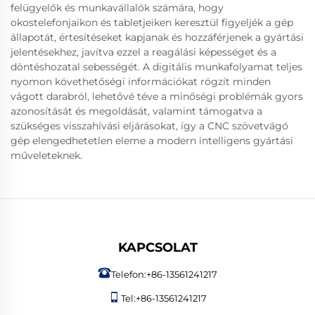
felügyelők és munkavállalók számára, hogy
okostelefonjaikon és tabletjeiken keresztül figyeljék a gép
állapotát, értesítéseket kapjanak és hozzáférjenek a gyártási
jelentésekhez, javítva ezzel a reagálási képességet és a
döntéshozatal sebességét. A digitális munkafolyamat teljes
nyomon követhetőségi információkat rögzít minden
vágott darabról, lehetővé téve a minőségi problémák gyors
azonosítását és megoldását, valamint támogatva a
szükséges visszahívási eljárásokat, így a CNC szövetvágó
gép elengedhetetlen eleme a modern intelligens gyártási
műveleteknek.
KAPCSOLAT
Telefon:
+86-13561241217
Tel:
+86-13561241217