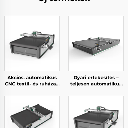
Akciós, automatikus
Gyári értékesítés –
CNC textil- és ruházati
teljesen automatikus
anyagvágó gép
CNC görgős
redőnyanyag-vágó,
függönyanyag-vágó
gép