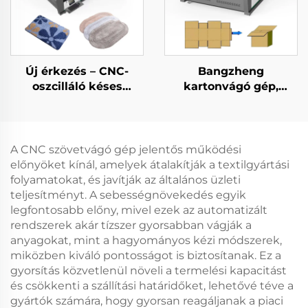
Új érkezés – CNC-
Bangzheng
oszcilláló késes
kartonvágó gép,
szőnyegvágó gép,
dobozvágó gép,
automatikus szőnyeg-
hullámpapír-vágó gép
és szőnyegpadló-vágó
gép
A CNC szövetvágó gép jelentős működési
előnyöket kínál, amelyek átalakítják a textilgyártási
folyamatokat, és javítják az általános üzleti
teljesítményt. A sebességnövekedés egyik
legfontosabb előny, mivel ezek az automatizált
rendszerek akár tízszer gyorsabban vágják a
anyagokat, mint a hagyományos kézi módszerek,
miközben kiváló pontosságot is biztosítanak. Ez a
gyorsítás közvetlenül növeli a termelési kapacitást
és csökkenti a szállítási határidőket, lehetővé téve a
gyártók számára, hogy gyorsan reagáljanak a piaci