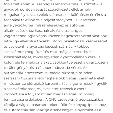
folyamat során. A lézervágás lehetővé teszi a szintetikus
anyagok pontos vágását szegélyezett éllel, amely
megakadályozza a szélek szétesését – különösen értékes a
technikai textíliák és a teljesítménytextíliák esetében,
amelyeket kültéri felszerelésekhez és autóipari
alkalmazásokhoz használnak. Az ultrahangos
vágástechnológia vágás közben hegesztett varratokat hoz
létre, így elkerüli a további utómunkálatok szükségességét
és csökkenti a gyártási lépések számát. A többes
szerszámos megközelítés maximálja a berendezés
kihasználtságát, mivel egyetlen gyártócellában kezeli a
különféle termékvonalakat, csökkentve ezzel a gyártóüzem
területigényét és a tőkeberendezés-bevételt. Az
automatikus szerszámkalibráció biztosítja minden
szerszám típusra a legmegfelelőbb vágási paramétereket,
miközben az előrejelző karbantartási algoritmusok figyelik
a szerszámkopást, és javaslatot tesznek a cserék
időpontjára a folyamatosan magas vágási minőség
fenntartása érdekében. A CNC szövetvágó gép százakban
tárolja a vágási paramétereket különféle anyagtípusokhoz,
és automatikusan igazítja a sebességet, a nyomást és a