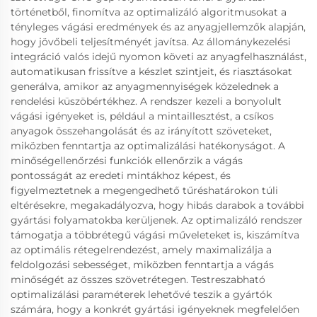
történetből, finomítva az optimalizáló algoritmusokat a
tényleges vágási eredmények és az anyagjellemzők alapján,
hogy jövőbeli teljesítményét javítsa. Az állománykezelési
integráció valós idejű nyomon követi az anyagfelhasználást,
automatikusan frissítve a készlet szintjeit, és riasztásokat
generálva, amikor az anyagmennyiségek közelednek a
rendelési küszöbértékhez. A rendszer kezeli a bonyolult
vágási igényeket is, például a mintaillesztést, a csíkos
anyagok összehangolását és az irányított szöveteket,
miközben fenntartja az optimalizálási hatékonyságot. A
minőségellenőrzési funkciók ellenőrzik a vágás
pontosságát az eredeti mintákhoz képest, és
figyelmeztetnek a megengedhető tűréshatárokon túli
eltérésekre, megakadályozva, hogy hibás darabok a további
gyártási folyamatokba kerüljenek. Az optimalizáló rendszer
támogatja a többrétegű vágási műveleteket is, kiszámítva
az optimális rétegelrendezést, amely maximalizálja a
feldolgozási sebességet, miközben fenntartja a vágás
minőségét az összes szövetrétegen. Testreszabható
optimalizálási paraméterek lehetővé teszik a gyártók
számára, hogy a konkrét gyártási igényeknek megfelelően