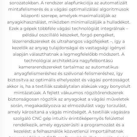
sorozatokban. A rendszer alapfunkciója az automatizált
mintafelismerés és a vágási optimalizálási algoritmusok
központi szerepe, amelyek maximalizálják az
anyagkihasználást, miközben minimalizálják a hulladékot.
Ezek a gépek többféle vágási technológiát integrálnak –
például oszcilláló készeket, forgó pengéket,
lézerrendszereket és ultrahangos vágófejeket –, így a
kezelők az anyag tulajdonságai és vastagsági igényei
alapján választhatnak a legmegfelelőbb módszert. A
technológiai architektúra nagyfelbontású
kamerarendszereket tartalmaz az automatikus
anyagfelismeréshez és szélvonal-felismeréshez, így
biztosítva az optimális elhelyezést és vágási pontosságot
akkor is, ha a textíliák szabálytalan alakúak vagy bonyolult
mintázatúak. A fejlett vákuumos rögzítőrendszerek
biztonságosan rögzítik az anyagokat a vágási műveletek
során, megakadályozva az elmozdulást vagy torzulást,
amely károsítaná a vágás minőségét. A textíliák vágására
szolgáló CNC gép intuitív érintőképernyős felülettel
rendelkezik, amely egyszerűsíti a programozást és a
kezelést: a felhasználók közvetlenül importálhatnak