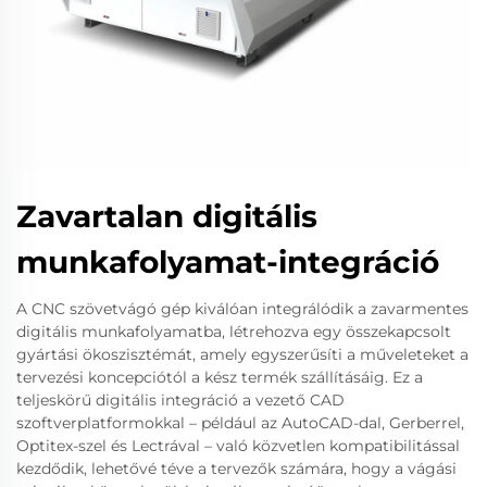
Zavartalan digitális
munkafolyamat-integráció
A CNC szövetvágó gép kiválóan integrálódik a zavarmentes
digitális munkafolyamatba, létrehozva egy összekapcsolt
gyártási ökoszisztémát, amely egyszerűsíti a műveleteket a
tervezési koncepciótól a kész termék szállításáig. Ez a
teljeskörű digitális integráció a vezető CAD
szoftverplatformokkal – például az AutoCAD-dal, Gerberrel,
Optitex-szel és Lectrával – való közvetlen kompatibilitással
kezdődik, lehetővé téve a tervezők számára, hogy a vágási