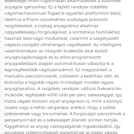
képessége révén rugalmasan alkalmazkodik a különféle
anyagok igényeihez. Ez a fejlett rendszer többféle
vágómechanizmust fogad el egyetlen platformon belül,
ideértve a finom szövetekhez szükséges precíziós
rezgőkéseket, a vastag anyagokhoz alkalmas
nagysebességű forgóvágókat, a szintetikus textíliákhoz
használt lézervágó modulokat, valamint a szegélyezett
vágásra szolgáló ultrahangos vágófejeket. Az intelligens
vezérlőrendszer az integrált érzékelők által észlelt
anyagtulajdonságok és az előre programozott
anyagadatbázis alapján automatikusan választja ki a
legmegfelelőbb vágószerszámot. Ez megszünteti a
manuális szerszámcserét, csökkenti a beállítási időt, és
biztosítja a legjobb vágási minőséget minden egyes
anyagtípushoz. A rezgőkés rendszer változó frekvencián
működik, legfeljebb 4000 ütés per perc sebességgel, így
tiszta vágást biztosít olyan anyagokon is, mint a könnyű
csipke vagy a nehéz sárgarépa, anélkül, hogy a szélek
szétesnének vagy torzulnának. A forgóvágó szerszámok a
pengenyomást és a sebességet állandó szinten tartják,
függetlenül az anyag vastagságának ingadozásától, így
egységes széleminőséget garantálnak az egész vágási