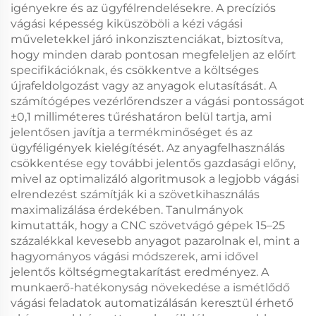
igényekre és az ügyfélrendelésekre. A precíziós
vágási képesség kiküszöböli a kézi vágási
műveletekkel járó inkonzisztenciákat, biztosítva,
hogy minden darab pontosan megfeleljen az előírt
specifikációknak, és csökkentve a költséges
újrafeldolgozást vagy az anyagok elutasítását. A
számítógépes vezérlőrendszer a vágási pontosságot
±0,1 milliméteres tűréshatáron belül tartja, ami
jelentősen javítja a termékminőséget és az
ügyféligények kielégítését. Az anyagfelhasználás
csökkentése egy további jelentős gazdasági előny,
mivel az optimalizáló algoritmusok a legjobb vágási
elrendezést számítják ki a szövetkihasználás
maximalizálása érdekében. Tanulmányok
kimutatták, hogy a CNC szövetvágó gépek 15–25
százalékkal kevesebb anyagot pazarolnak el, mint a
hagyományos vágási módszerek, ami idővel
jelentős költségmegtakarítást eredményez. A
munkaerő-hatékonyság növekedése a ismétlődő
vágási feladatok automatizálásán keresztül érhető