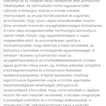
szálirányt és az integrált látási rendszerek által azonosított
hibahelyeket. Az optimalizáló motor egyszerre több
változót is feldolgoz, köztük a minták méretét,
mennyiségét, az anyagi korlátozásokat és a gyártási
prioritásokat, hogy olyan vágási elrendezéseket hozzon
létre, amelyek maximális anyaghatékonyságot biztosítanak.
A valós idejű anyagszkennelési technológia azonosítja a
szövet hibáit, foltjait vagy egyenetlenségeit a vágás
megkezdése előtt, és automatikusan igazítja a
mintaelhelyezést, hogy elkerülje a hibás területeket, és
biztosítsa a termékek minőségének egyenletességét. A
rendszer részletes nyilvántartást vezet az
anyagfelhasználásról és a hulladékkeletkezésről minden
egyes gyártási ciklus során, így értékes adatokat szolgáltat
a költségelemzéshez és a folyamatos fejlesztési
kezdeményezésekhez. A fejlett beillesztési (nesting)
algoritmusok figyelembe veszik a minták egymásba
illeszthetőségének lehetőségét, elforgatva és
újraelrendezve a formákat, hogy minimalizálják a vágások
közötti fel nem használt területeket, miközben megtartják
a szükséges szálirányt és a minőségi szabványokat. A
szövetvágó CNC-gép folyamatosan tanul a gyártási