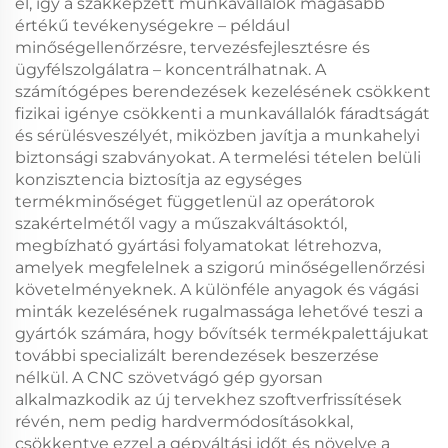
el, így a szakképzett munkavállalók magasabb
értékű tevékenységekre – például
minőségellenőrzésre, tervezésfejlesztésre és
ügyfélszolgálatra – koncentrálhatnak. A
számítógépes berendezések kezelésének csökkent
fizikai igénye csökkenti a munkavállalók fáradtságát
és sérülésveszélyét, miközben javítja a munkahelyi
biztonsági szabványokat. A termelési tételen belüli
konzisztencia biztosítja az egységes
termékminőséget függetlenül az operátorok
szakértelmétől vagy a műszakváltásoktól,
megbízható gyártási folyamatokat létrehozva,
amelyek megfelelnek a szigorú minőségellenőrzési
követelményeknek. A különféle anyagok és vágási
minták kezelésének rugalmassága lehetővé teszi a
gyártók számára, hogy bővítsék termékpalettájukat
további specializált berendezések beszerzése
nélkül. A CNC szövetvágó gép gyorsan
alkalmazkodik az új tervekhez szoftverfrissítések
révén, nem pedig hardvermódosításokkal,
csökkentve ezzel a gépváltási időt és növelve a