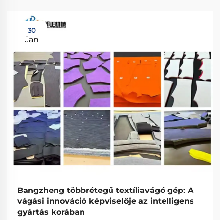
30
Jan
Bangzheng többrétegű textíliavágó gép: A
vágási innováció képviselője az intelligens
gyártás korában