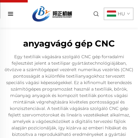
HU
anyagvágó gép CNC
Egy textíliák vágására szolgáló CNC gép forradalmi
fejlesztést jelent a textilipar gyártástechnológiájában,
ötvözve a számítógéppel vezérelt numerikus vezérlés (CNC)
pontosságát a különféle textílianyagokhoz tervezett
speciális vágási képességekkel. Ez a kifinomult berendezés
számítógépes programozást használ a textíliák, bőrök,
műanyag anyagok és kompozit textíliák pontos vágási
mintáinak végrehajtására kivételes pontossággal és
konzisztenciával. A textíliák vágására szolgáló CNC gép
fejlett szervomotorokat és lineáris vezetékeket alkalmaz,
amelyek a vágóeszközöket a digitális tervezési fájlok
alapján pozicionálják, így kizárva az emberi hibákat és
biztosítva a reprodukálható eredményeket a gyártási