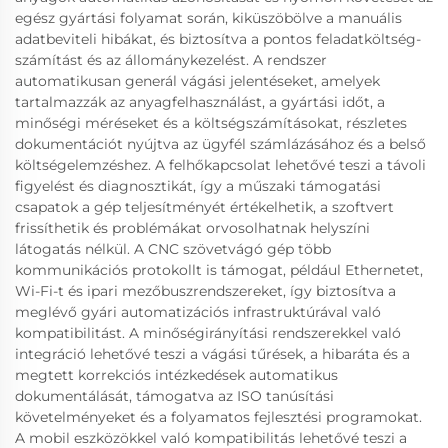
egész gyártási folyamat során, kiküszöbölve a manuális
adatbeviteli hibákat, és biztosítva a pontos feladatköltség-
számítást és az állománykezelést. A rendszer
automatikusan generál vágási jelentéseket, amelyek
tartalmazzák az anyagfelhasználást, a gyártási időt, a
minőségi méréseket és a költségszámításokat, részletes
dokumentációt nyújtva az ügyfél számlázásához és a belső
költségelemzéshez. A felhőkapcsolat lehetővé teszi a távoli
figyelést és diagnosztikát, így a műszaki támogatási
csapatok a gép teljesítményét értékelhetik, a szoftvert
frissíthetik és problémákat orvosolhatnak helyszíni
látogatás nélkül. A CNC szövetvágó gép több
kommunikációs protokollt is támogat, például Ethernetet,
Wi-Fi-t és ipari mezőbuszrendszereket, így biztosítva a
meglévő gyári automatizációs infrastruktúrával való
kompatibilitást. A minőségirányítási rendszerekkel való
integráció lehetővé teszi a vágási tűrések, a hibaráta és a
megtett korrekciós intézkedések automatikus
dokumentálását, támogatva az ISO tanúsítási
követelményeket és a folyamatos fejlesztési programokat.
A mobil eszközökkel való kompatibilitás lehetővé teszi a