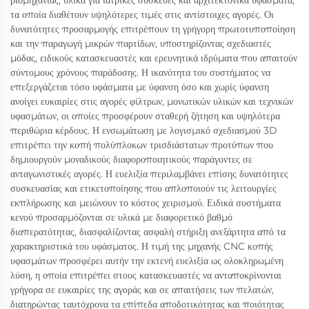
βιομηχανίας, υλικά για ιατρικές συσκευές και αρχιτεκτονικά υφάσματα,
τα οποία διαθέτουν υψηλότερες τιμές στις αντίστοιχες αγορές. Οι
δυνατότητες προσαρμογής επιτρέπουν τη γρήγορη πρωτοτυποποίηση
και την παραγωγή μικρών παρτίδων, υποστηρίζοντας σχεδιαστές
μόδας, ειδικούς κατασκευαστές και ερευνητικά ιδρύματα που απαιτούν
σύντομους χρόνους παράδοσης. Η ικανότητα του συστήματος να
επεξεργάζεται τόσο υφάσματα με ύφανση όσο και χωρίς ύφανση
ανοίγει ευκαιρίες στις αγορές φίλτρων, μονωτικών υλικών και τεχνικών
υφασμάτων, οι οποίες προσφέρουν σταθερή ζήτηση και υψηλότερα
περιθώρια κέρδους. Η ενσωμάτωση με λογισμικό σχεδιασμού 3D
επιτρέπει την κοπή πολύπλοκων τρισδιάστατων προτύπων που
δημιουργούν μοναδικούς διαφοροποιητικούς παράγοντες σε
ανταγωνιστικές αγορές. Η ευελιξία περιλαμβάνει επίσης δυνατότητες
συσκευασίας και ετικετοποίησης που απλοποιούν τις λειτουργίες
εκπλήρωσης και μειώνουν το κόστος χειρισμού. Ειδικά συστήματα
κενού προσαρμόζονται σε υλικά με διαφορετικό βαθμό
διαπερατότητας, διασφαλίζοντας ασφαλή στήριξη ανεξάρτητα από τα
χαρακτηριστικά του υφάσματος. Η τιμή της μηχανής CNC κοπής
υφασμάτων προσφέρει αυτήν την εκτενή ευελιξία ως ολοκληρωμένη
λύση, η οποία επιτρέπει στους κατασκευαστές να ανταποκρίνονται
γρήγορα σε ευκαιρίες της αγοράς και σε απαιτήσεις των πελατών,
διατηρώντας ταυτόχρονα τα επίπεδα αποδοτικότητας και ποιότητας