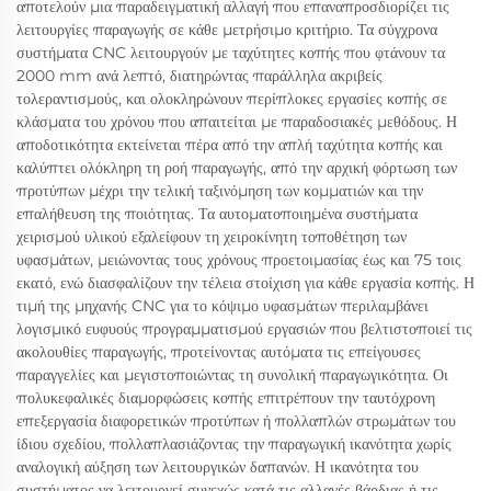
αποτελούν μια παραδειγματική αλλαγή που επαναπροσδιορίζει τις
λειτουργίες παραγωγής σε κάθε μετρήσιμο κριτήριο. Τα σύγχρονα
συστήματα CNC λειτουργούν με ταχύτητες κοπής που φτάνουν τα
2000 mm ανά λεπτό, διατηρώντας παράλληλα ακριβείς
τολεραντισμούς, και ολοκληρώνουν περίπλοκες εργασίες κοπής σε
κλάσματα του χρόνου που απαιτείται με παραδοσιακές μεθόδους. Η
αποδοτικότητα εκτείνεται πέρα από την απλή ταχύτητα κοπής και
καλύπτει ολόκληρη τη ροή παραγωγής, από την αρχική φόρτωση των
προτύπων μέχρι την τελική ταξινόμηση των κομματιών και την
επαλήθευση της ποιότητας. Τα αυτοματοποιημένα συστήματα
χειρισμού υλικού εξαλείφουν τη χειροκίνητη τοποθέτηση των
υφασμάτων, μειώνοντας τους χρόνους προετοιμασίας έως και 75 τοις
εκατό, ενώ διασφαλίζουν την τέλεια στοίχιση για κάθε εργασία κοπής. Η
τιμή της μηχανής CNC για το κόψιμο υφασμάτων περιλαμβάνει
λογισμικό ευφυούς προγραμματισμού εργασιών που βελτιστοποιεί τις
ακολουθίες παραγωγής, προτείνοντας αυτόματα τις επείγουσες
παραγγελίες και μεγιστοποιώντας τη συνολική παραγωγικότητα. Οι
πολυκεφαλικές διαμορφώσεις κοπής επιτρέπουν την ταυτόχρονη
επεξεργασία διαφορετικών προτύπων ή πολλαπλών στρωμάτων του
ίδιου σχεδίου, πολλαπλασιάζοντας την παραγωγική ικανότητα χωρίς
αναλογική αύξηση των λειτουργικών δαπανών. Η ικανότητα του
συστήματος να λειτουργεί συνεχώς κατά τις αλλαγές βάρδιας ή τις