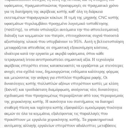
υφάσματος, πραγματοποιώντας προσαρμογές σε πραγματικό χρόνο
για τη διατήρηση της ακρίβειας κοπής καθ’ όλη τη διάρκεια
εκτεταμένων παραγωγικών κύκλων. Η τιμή της μηχανής CNC κοπής
υφασμάτων περιλαμβάνει προηγμένο λογισμικό τοποθέτησης
(nesting), το οποίο υπολογίζει αυτόματα την πιο αποτελεσματική
διάταξη των κομματιών του πατρόν, επιτυγχάνοντας συχνά ποσοστά
αξιοποίησης υλικού που υπερβαίνουν το 95%. Αυτή η βελτιστοποίηση
μεταφράζεται απευθείας σε σημαντική εξοικονόμηση κόστους,
ιδιαίτερα κατά την εργασία με ακριβά υφάσματα, όπου κάθε
τετραγωνική ίντσα αντιπροσωπεύει σημαντική αξία. Η τεχνολογία
ακρίβειας επιτρέπει στους κατασκευαστές να εργάζονται με στενότερες
ανοχές στα σχέδιά τους, δημιουργώντας ενδύματα καλύτερης φόρμας
και μειώνοντας την ανάγκη για επιπλέον περιθώρια ραφής. Οι
δυνατότητες κοπής πολλαπλών αξόνων επιτρέπουν κοπές με κλίση
(bevel) και τρισδιάστατη διαμόρφωση, ανοίγοντας νέες δυνατότητες
σχεδιασμού που προηγουμένως περιορίζονταν από τους περιορισμούς
της χειροκίνητης κοπής. Η ικανότητα του συστήματος να διατηρεί
σταθερή πίεση και ταχύτητα κοπής εξασφαλίζει ομοιόμορφη ποιότητα
ακμών σε όλα τα κομμάτια, εξαλείφοντας τις παραλλαγές που
προκύπτουν με εργαλεία χειροκίνητης κοπής. Τα χαρακτηριστικά
αυτόματης αλλαγής εργαλείων επιτρέπουν αδιάλειπτες μεταβάσεις