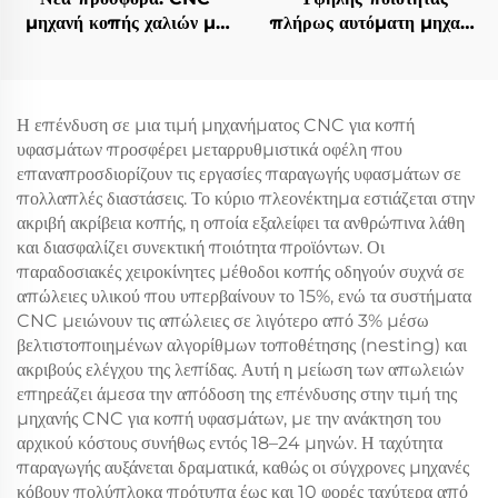
μηχανή κοπής χαλιών με
πλήρως αυτόματη μηχανή
ταλαντευόμενη λεπίδα,
κοπής δερμάτινων
αυτόματη μηχανή κοπής
καθισμάτων αυτοκινήτου
χαλιών και ματ
Η επένδυση σε μια τιμή μηχανήματος CNC για κοπή
υφασμάτων προσφέρει μεταρρυθμιστικά οφέλη που
επαναπροσδιορίζουν τις εργασίες παραγωγής υφασμάτων σε
πολλαπλές διαστάσεις. Το κύριο πλεονέκτημα εστιάζεται στην
ακριβή ακρίβεια κοπής, η οποία εξαλείφει τα ανθρώπινα λάθη
και διασφαλίζει συνεκτική ποιότητα προϊόντων. Οι
παραδοσιακές χειροκίνητες μέθοδοι κοπής οδηγούν συχνά σε
απώλειες υλικού που υπερβαίνουν το 15%, ενώ τα συστήματα
CNC μειώνουν τις απώλειες σε λιγότερο από 3% μέσω
βελτιστοποιημένων αλγορίθμων τοποθέτησης (nesting) και
ακριβούς ελέγχου της λεπίδας. Αυτή η μείωση των απωλειών
επηρεάζει άμεσα την απόδοση της επένδυσης στην τιμή της
μηχανής CNC για κοπή υφασμάτων, με την ανάκτηση του
αρχικού κόστους συνήθως εντός 18–24 μηνών. Η ταχύτητα
παραγωγής αυξάνεται δραματικά, καθώς οι σύγχρονες μηχανές
κόβουν πολύπλοκα πρότυπα έως και 10 φορές ταχύτερα από