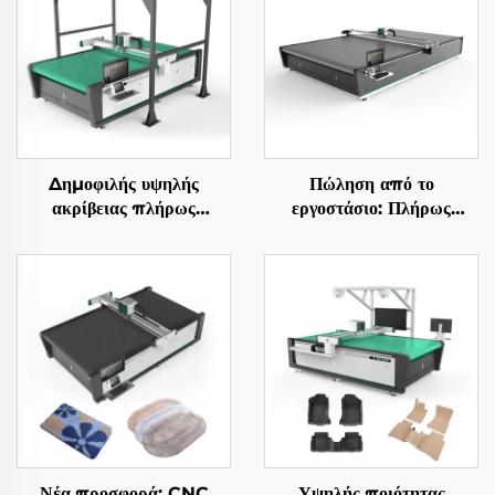
Δημοφιλής υψηλής
Πώληση από το
ακρίβειας πλήρως
εργοστάσιο: Πλήρως
αυτόματη CNC μηχανή
αυτόματη CNC μηχανή
κοπής δερμάτων
κοπής υφασμάτων για
ρολό κουρτίνες
Νέα προσφορά: CNC
Υψηλής ποιότητας