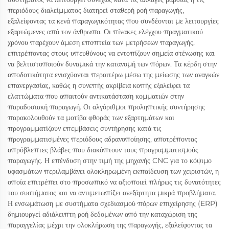
περιόδους διαλείμματος διατηρεί σταθερή ροή παραγωγής,
εξαλείφοντας τα κενά παραγωγικότητας που συνδέονται με λειτουργίες
εξαρτώμενες από τον άνθρωπο. Οι πίνακες ελέγχου πραγματικού
χρόνου παρέχουν άμεση εποπτεία των μετρήσεων παραγωγής,
επιτρέποντας στους υπευθύνους να εντοπίζουν σημεία στένωσης και
να βελτιστοποιούν δυναμικά την κατανομή των πόρων. Τα κέρδη στην
αποδοτικότητα ενισχύονται περαιτέρω μέσω της μείωσης των αναγκών
επανεργασίας, καθώς η συνεπής ακρίβεια κοπής εξαλείφει τα
ελαττώματα που απαιτούν αντικατάσταση κομματιών στην
παραδοσιακή παραγωγή. Οι αλγόριθμοι προληπτικής συντήρησης
παρακολουθούν τα μοτίβα φθοράς των εξαρτημάτων και
προγραμματίζουν επεμβάσεις συντήρησης κατά τις
προγραμματισμένες περιόδους αδρανοποίησης, αποτρέποντας
απρόβλεπτες βλάβες που διακόπτουν τους προγραμματισμούς
παραγωγής. Η επένδυση στην τιμή της μηχανής CNC για το κόψιμο
υφασμάτων περιλαμβάνει ολοκληρωμένη εκπαίδευση των χειριστών, η
οποία επιτρέπει στο προσωπικό να αξιοποιεί πλήρως τις δυνατότητες
του συστήματος και να αντιμετωπίζει ανεξάρτητα μικρά προβλήματα.
Η ενσωμάτωση με συστήματα σχεδιασμού πόρων επιχείρησης (ERP)
δημιουργεί αδιάλειπτη ροή δεδομένων από την καταχώριση της
παραγγελίας μέχρι την ολοκλήρωση της παραγωγής, εξαλείφοντας τα