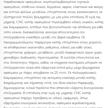
παραδοσιακών υφασμάτων, συμπεριλαμβανομένων τεχνικών
υφασμάτων, σύνθετων υλικών, δερμάτων, αφρών, ελαστικών και ακόμη
και λεπτών φύλλων μετάλλου, επιτρέποντας στους κατασκευαστές να
εξυπηρετούν πολλές βιομηχανίες με μία μόνο επένδυση. Η τιμή της
μηχανής CNC κοπής υφασμάτων περιλαμβάνει ειδικές κεφαλές κοπής
και διαμορφώσεις λεπίδων που βελτιστοποιούν την απόδοση για κάθε
τύπο υλικού, διασφαλίζοντας ανώτερα αποτελέσματα είτε
επεξεργάζονται ευαίσθητο μετάξι είτε βαριά καμβάσια. Οι
προγραμματιζόμενες παράμετροι κοπής επιτρέπουν στους χειριστές
να αποθηκεύουν εκατοντάδες ρυθμίσεις ειδικές για κάθε υλικό,
επιτρέποντας γρήγορες μεταβάσεις μεταξύ διαφορετικών έργων χωρίς
χρονοβόρες διαδικασίες προετοιμασίας. Η ευελιξία επεκτείνεται και
στις δυνατότητες πάχους, καθώς τα σύγχρονα συστήματα μπορούν να
επεξεργαστούν υλικά από εξαιρετικά λεπτά φιλμ μέχρι βιομηχανικά
υφάσματα με πάχος υπερβαίνον τα 25 mm. Οι πολυεργαλειακές
διαμορφώσεις επιτρέπουν την αυτόματη εναλλαγή μεταξύ κοπής,
διαγράμμισης και σήμανσης εντός του ίδιου κύκλου παραγωγής,
δημιουργώντας τελικά προϊόντα που απαιτούν ελάχιστη δευτερεύουσα
επεξεργασία. Η επένδυση στην τιμή της μηχανής CNC κοπής
υφασμάτων παρέχει πρόσβαση σε ειδικές εφαρμογές, όπως
εξαρτήματα εσωτερικού αυτοκινήτου, υφάσματα αεροδιαστημικής