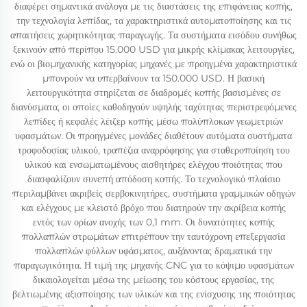
διαφέρει σημαντικά ανάλογα με τις διαστάσεις της επιφάνειας κοπής,
την τεχνολογία λεπίδας, τα χαρακτηριστικά αυτοματοποίησης και τις
απαιτήσεις χωρητικότητας παραγωγής. Τα συστήματα εισόδου συνήθως
ξεκινούν από περίπου 15.000 USD για μικρής κλίμακας λειτουργίες,
ενώ οι βιομηχανικής κατηγορίας μηχανές με προηγμένα χαρακτηριστικά
μπονρούν να υπερβαίνουν τα 150.000 USD. Η βασική
λειτουργικότητα στηρίζεται σε διαδρομές κοπής βασισμένες σε
διανύσματα, οι οποίες καθοδηγούν υψηλής ταχύτητας περιστρεφόμενες
λεπίδες ή κεφαλές λέιζερ κοπής μέσω πολύπλοκων γεωμετριών
υφασμάτων. Οι προηγμένες μονάδες διαθέτουν αυτόματα συστήματα
τροφοδοσίας υλικού, τραπέζια αναρρόφησης για σταθεροποίηση του
υλικού και ενσωματωμένους αισθητήρες ελέγχου ποιότητας που
διασφαλίζουν συνεπή απόδοση κοπής. Το τεχνολογικό πλαίσιο
περιλαμβάνει ακριβείς σερβοκινητήρες, συστήματα γραμμικών οδηγών
και ελέγχους με κλειστό βρόχο που διατηρούν την ακρίβεια κοπής
εντός των ορίων ανοχής των 0,1 mm. Οι δυνατότητες κοπής
πολλαπλών στρωμάτων επιτρέπουν την ταυτόχρονη επεξεργασία
πολλαπλών φύλλων υφάσματος, αυξάνοντας δραματικά την
παραγωγικότητα. Η τιμή της μηχανής CNC για το κόψιμο υφασμάτων
δικαιολογείται μέσω της μείωσης του κόστους εργασίας, της
βελτιωμένης αξιοποίησης των υλικών και της ενίσχυσης της ποιότητας