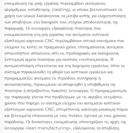
ενσωμάτωση της ροής εργασίας περιλαμβάνει αυτόματους
αλγόριθμους τοποθέτησης (nesting), οι οποίοι βελτιστοποιούν τη
χρήση των υλικών διατάσσοντας τα μοτίβα κοπής για ελαχιστοποίηση
των αποβλήτων, ενώ διατηρούν τους στόχους αποδοτικότητας της
παραγωγής. Οι λειτουργίες εξασφάλισης ποιότητας που
ενσωματώνονται στη ροή εργασίας του αυτόματου κοπτικού
εξοπλισμού καρτονιού CNC περιλαμβάνουν οπτικά συστήματα που
ελέγχουν τις κοπές σε πραγματικό χρόνο, επισημαίνοντας αυτόματα
οποιεσδήποτε αποκλίσεις από τις προδιαγραφές και διατηρώντας
λεπτομερή αρχεία ποιότητας για σκοπούς εντοπισιμότητας. Η
αυτοματοποίηση επεκτείνεται και στη διαχείριση εργαλείων, όπου το
σύστημα παρακολουθεί τη φθορά των κοπτικών εργαλείων και
προγραμματίζει αυτόματα τις περιόδους συντήρησης ή
αντικατάστασης, προκειμένου να αποφευχθεί η υποβάθμιση της
ποιότητας ή απρόβλεπτες διακοπές λειτουργίας. Ο προγραμματισμός
της παραγωγής γίνεται πιο προβλέψιμος με τις ακριβείς εκτιμήσεις
χρόνου που παρέχει το σύστημα ελέγχου του αυτόματου κοπτικού
εξοπλισμού καρτονιού CNC, επιτρέποντας καλύτερη κατανομή πόρων
και βελτιωμένη επικοινωνία με τους πελάτες σχετικά με τους χρόνους
παράδοσης. Οι δυνατότητες ενσωμάτωσης υποστηρίζουν τις αρχές της
λειτουργίας «lean manufacturing», εξαλείφοντας τα αποβλήτα,