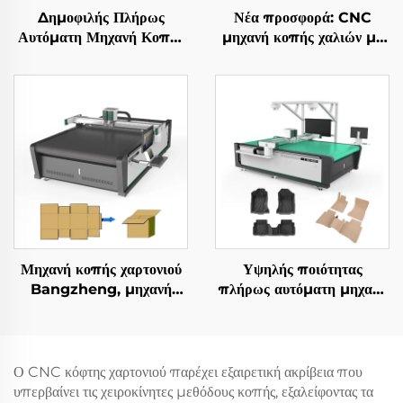
Δημοφιλής Πλήρως
Νέα προσφορά: CNC
Αυτόματη Μηχανή Κοπής
μηχανή κοπής χαλιών με
Πολυστρωματικού
ταλαντευόμενη λεπίδα,
Υφάσματος, Εξοπλισμός
αυτόματη μηχανή κοπής
Κοπής Ενδυμάτων
χαλιών και ματ
Μηχανή κοπής χαρτονιού
Υψηλής ποιότητας
Bangzheng, μηχανή
πλήρως αυτόματη μηχανή
κοπής κουτιών, μηχανή
κοπής δερμάτινων
κοπής κυματοειδούς
καθισμάτων αυτοκινήτου
χαρτιού
Ο CNC κόφτης χαρτονιού παρέχει εξαιρετική ακρίβεια που
υπερβαίνει τις χειροκίνητες μεθόδους κοπής, εξαλείφοντας τα