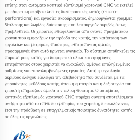
επίσης στον αυτόματο κοπτικό εξοπλισμό χαρτονιού CNC να εκτελεί
με εξαιρετική ακρίβεια λεπτές διαπεραστικές κοπές (micro-
perforations) και εργασίες σκοράρισματος, δημιουργώντας γραμμές
δίπλωσης και λωρίδες διάσπασης που λειτουργούν ακριβώς όπως
προβλέπεται. Οι χειριστές επωφελούνται από οθόνες πραγματικού
χρόνου που εμφανίζουν την πρόοδο της κοπής, την κατάσταση των
εργαλείων και μετρήσεις ποιότητας, επιτρέποντας άμεσες
προσαρμογές όταν αυτό κρίνεται αναγκαίο. Το σύστημα αποθηκεύει τις
παραμέτρους κοπής για διαφορετικά υλικά και εφαρμογές,
επιτρέποντας στους χειριστές να ανακαλούν αμέσως επαληθευμένες
ρυθμίσεις για επαναλαμβανόμενες εργασίες. Αυτή η τεχνολογία
ακριβούς ελέγχου εξαλείφει την αβεβαιότητα που συνδέεται με τις
χειροκίνητες μεθόδους κοπής, όπου η εμπειρία και η δεξιοτεχνία του
χειριστή επηρεάζουν άμεσα την τελική ποιότητα. Ο αυτόματος
κοπτικός εξοπλισμός χαρτονιού CNC παρέχει συνεπή αποτελέσματα
ανεξάρτητα από το επίπεδο εμπειρίας του χειριστή, διευκολύνοντας
έτσι την πρόσβαση σε επαγγελματικής ποιότητας δυνατότητες κοπής
σε όλες τις οργανώσεις.