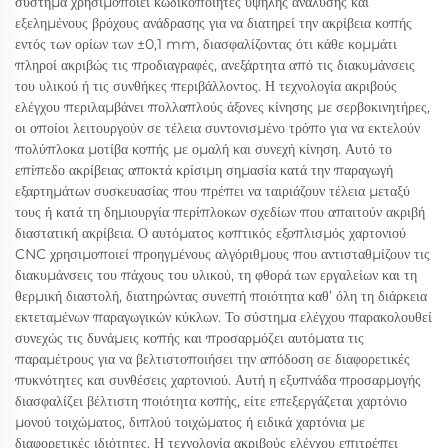
σύστημα χρησιμοποιεί κωδικοποιητές υψηλής ανάλυσης και
εξελημένους βρόχους ανάδρασης για να διατηρεί την ακρίβεια κοπής
εντός των ορίων των ±0,1 mm, διασφαλίζοντας ότι κάθε κομμάτι
πληροί ακριβώς τις προδιαγραφές, ανεξάρτητα από τις διακυμάνσεις
του υλικού ή τις συνθήκες περιβάλλοντος. Η τεχνολογία ακριβούς
ελέγχου περιλαμβάνει πολλαπλούς άξονες κίνησης με σερβοκινητήρες,
οι οποίοι λειτουργούν σε τέλεια συντονισμένο τρόπο για να εκτελούν
πολύπλοκα μοτίβα κοπής με ομαλή και συνεχή κίνηση. Αυτό το
επίπεδο ακρίβειας αποκτά κρίσιμη σημασία κατά την παραγωγή
εξαρτημάτων συσκευασίας που πρέπει να ταιριάζουν τέλεια μεταξύ
τους ή κατά τη δημιουργία περίπλοκων σχεδίων που απαιτούν ακριβή
διαστατική ακρίβεια. Ο αυτόματος κοπτικός εξοπλισμός χαρτονιού
CNC χρησιμοποιεί προηγμένους αλγόριθμους που αντισταθμίζουν τις
διακυμάνσεις του πάχους του υλικού, τη φθορά των εργαλείων και τη
θερμική διαστολή, διατηρώντας συνεπή ποιότητα καθ’ όλη τη διάρκεια
εκτεταμένων παραγωγικών κύκλων. Το σύστημα ελέγχου παρακολουθεί
συνεχώς τις δυνάμεις κοπής και προσαρμόζει αυτόματα τις
παραμέτρους για να βελτιστοποιήσει την απόδοση σε διαφορετικές
πυκνότητες και συνθέσεις χαρτονιού. Αυτή η εξυπνάδα προσαρμογής
διασφαλίζει βέλτιστη ποιότητα κοπής, είτε επεξεργάζεται χαρτόνιο
μονού τοιχώματος, διπλού τοιχώματος ή ειδικά χαρτόνια με
διαφορετικές ιδιότητες. Η τεχνολογία ακριβούς ελέγχου επιτρέπει