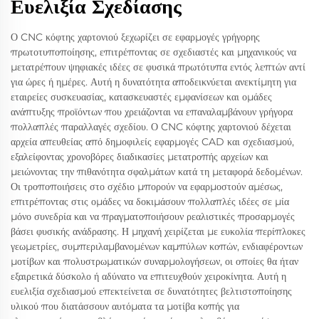
Ευελιξία Σχεδίασης
Ο CNC κόφτης χαρτονιού ξεχωρίζει σε εφαρμογές γρήγορης
πρωτοτυποποίησης, επιτρέποντας σε σχεδιαστές και μηχανικούς να
μετατρέπουν ψηφιακές ιδέες σε φυσικά πρωτότυπα εντός λεπτών αντί
για ώρες ή ημέρες. Αυτή η δυνατότητα αποδεικνύεται ανεκτίμητη για
εταιρείες συσκευασίας, κατασκευαστές εμφανίσεων και ομάδες
ανάπτυξης προϊόντων που χρειάζονται να επαναλαμβάνουν γρήγορα
πολλαπλές παραλλαγές σχεδίου. Ο CNC κόφτης χαρτονιού δέχεται
αρχεία απευθείας από δημοφιλείς εφαρμογές CAD και σχεδιασμού,
εξαλείφοντας χρονοβόρες διαδικασίες μετατροπής αρχείων και
μειώνοντας την πιθανότητα σφαλμάτων κατά τη μεταφορά δεδομένων.
Οι τροποποιήσεις στο σχέδιο μπορούν να εφαρμοστούν αμέσως,
επιτρέποντας στις ομάδες να δοκιμάσουν πολλαπλές ιδέες σε μία
μόνο συνεδρία και να πραγματοποιήσουν ρεαλιστικές προσαρμογές
βάσει φυσικής ανάδρασης. Η μηχανή χειρίζεται με ευκολία περίπλοκες
γεωμετρίες, συμπεριλαμβανομένων καμπύλων κοπών, ενδιαφέροντων
μοτίβων και πολυστρωματικών συναρμολογήσεων, οι οποίες θα ήταν
εξαιρετικά δύσκολο ή αδύνατο να επιτευχθούν χειροκίνητα. Αυτή η
ευελιξία σχεδιασμού επεκτείνεται σε δυνατότητες βελτιστοποίησης
υλικού που διατάσσουν αυτόματα τα μοτίβα κοπής για