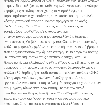
παραμένει ομοιόμορφη σε όλη τη διάρκεια των παραγωγικών
σειρών, διασφαλίζοντας ότι κάθε κομμάτι που κόβεται πληροί
ακριβώς τις προδιαγραφές χωρίς τις παραλλαγές που
χαρακτηρίζουν τις χειροκίνητες διαδικασίες κοπής. Ο CNC
κόφτης χαρτονιού προσαρμόζεται γρήγορα σε αλλαγές
σχεδιασμού, επιτρέποντας στους κατασκευαστές να
εφαρμόζουν τροποποιήσεις χωρίς ανάγκη
επαναπρογραμματισμού ή μακροσκελών διαδικασιών
εγκατάστασης. Οι βελτιώσεις στην ασφάλεια είναι σημαντικές,
καθώς οι χειριστές εργάζονται με συστήματα κλειστού βρόχου
που ελαχιστοποιούν την άμεση επαφή με τα εργαλεία κοπής,
μειώνοντας σημαντικά τους εργατικούς ατυχήματα. Τα
πλεονεκτήματα κλιμάκωσης επιτρέπουν στις επιχειρήσεις να
αυξήσουν την παραγωγική τους ικανότητα λειτουργώντας σε
πολλαπλά βάρδιες ή προσθέτοντας επιπλέον μονάδες CNC
κόφτη χαρτονιού χωρίς αναλογική αύξηση του κόστους
εργατικού δυναμικού. Η καμπύλη μάθησης για τη χρήση αυτών
των μηχανημάτων είναι ρεαλιστική, με εντυπωσιακά
διαισθητικές διεπαφές λογισμικού που επιτρέπουν στους
χειριστές να αποκτήσουν επάρκεια σε σύντομο χρονικό
διάστημα. Οι απαιτήσεις συντήρησης είναι ελάχιστες σε