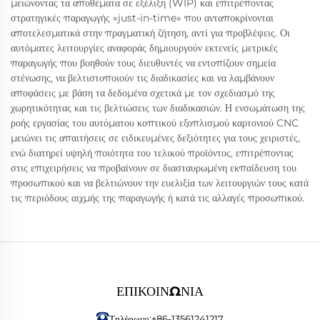
μειώνοντας τα αποθέματα σε εξέλιξη (WIP) και επιτρέποντας
στρατηγικές παραγωγής «just-in-time» που ανταποκρίνονται
αποτελεσματικά στην πραγματική ζήτηση, αντί για προβλέψεις. Οι
αυτόματες λειτουργίες αναφοράς δημιουργούν εκτενείς μετρικές
παραγωγής που βοηθούν τους διευθυντές να εντοπίζουν σημεία
στένωσης, να βελτιστοποιούν τις διαδικασίες και να λαμβάνουν
αποφάσεις με βάση τα δεδομένα σχετικά με τον σχεδιασμό της
χωρητικότητας και τις βελτιώσεις των διαδικασιών. Η ενσωμάτωση της
ροής εργασίας του αυτόματου κοπτικού εξοπλισμού καρτονιού CNC
μειώνει τις απαιτήσεις σε ειδικευμένες δεξιότητες για τους χειριστές,
ενώ διατηρεί υψηλή ποιότητα του τελικού προϊόντος, επιτρέποντας
στις επιχειρήσεις να προβαίνουν σε διασταυρωμένη εκπαίδευση του
προσωπικού και να βελτιώνουν την ευελιξία των λειτουργιών τους κατά
τις περιόδους αιχμής της παραγωγής ή κατά τις αλλαγές προσωπικού.
ΕΠΙΚΟΙΝΩΝΊΑ
Τηλέφωνο:
+86-13561241217