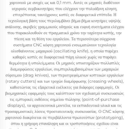
χαρτονιού με ανοχές ως και 0,1 mm. Αυτές οι μηχανές διαθέτουν
ισχυρούς σερβοκινητήρες που ελέγχουν την πολυάξονη κίνηση,
επιτρέποντας ταυτόχρονες κοπές σε διαφορετικά επίπεδα. Η
τεχνολογική βάση τους περιλαμβάνει βήμα-βήμα κινητήρες υψηλής
ανάλυσης, ακριβείς γραμμικούς οδηγούς και ευφυή συστήματα ελέγχου
που παρακολουθούν σε πραγματικό χρόνο την ταχύτητα κοπής, την
πίεση και τη θέση του εργαλείου. Τα περισσότερα σύγχρονα
συστήματα CNC κόφτη χαρτονιού ενσωματώνουν τεχνολογία
ολισθαίνοντος μαχαιριού (oscillating knife), η οποία παρέχει
καθαρές κοπές σε διαφορετικά πάχη υλικού χωρίς να παράγει
θερμότητα ή υπολείμματα. Οι μηχανές υποστηρίζουν πολλαπλές
διαμορφώσεις εργαλείων, συμπεριλαμβανομένων των μαχαιριών
σύρσιμου (drag knives), των περιστρεφόμενων κοπτικών εργαλείων
(rotary cutters) και των τροχών διαμόρφωσης (creasing wheels),
καθιστώντας τις εξαιρετικά ευέλικτες για διάφορες εφαρμογές. Οι
βιομηχανικές εφαρμογές τους καλύπτουν τον σχεδιασμό συσκευασιών,
τις εμπορικές εκθέσεις σημείου πώλησης (point-of-purchase
displays), τα αρχιτεκτονικά μοντέλα, τα εκπαιδευτικά υλικά και τις
προσαρμοστικές λύσεις προστατευτικής συσκευασίας. Ο CNC κόφτης
χαρτονιού διακρίνεται σε περιβάλλοντα πρωτοτύπων (prototyping),
όπου η γρήγορη επανάληψη και οι τροποποιήσεις σχεδίου είναι