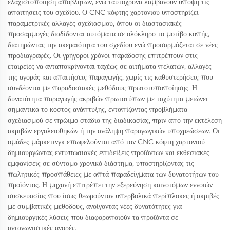
ελαχιστοποίηση αποβλήτων, ενώ ταυτόχρονα λαμβάνουν υπόψη τις
απαιτήσεις του σχεδίου. Ο CNC κόφτης χαρτονιού υποστηρίζει
παραμετρικές αλλαγές σχεδιασμού, όπου οι διαστασιακές
προσαρμογές διαδίδονται αυτόματα σε ολόκληρο το μοτίβο κοπής,
διατηρώντας την ακεραιότητα του σχεδίου ενώ προσαρμόζεται σε νέες
προδιαγραφές. Οι γρήγοροι χρόνοι παράδοσης επιτρέπουν στις
εταιρείες να ανταποκρίνονται ταχέως σε αιτήματα πελατών, αλλαγές
της αγοράς και απαιτήσεις παραγωγής, χωρίς τις καθυστερήσεις που
συνδέονται με παραδοσιακές μεθόδους πρωτοτυποποίησης. Η
δυνατότητα παραγωγής ακριβών πρωτοτύπων με ταχύτητα μειώνει
σημαντικά το κόστος ανάπτυξης, εντοπίζοντας προβλήματα
σχεδιασμού σε πρώιμο στάδιο της διαδικασίας, πριν από την εκτέλεση
ακριβών εργαλειοθηκών ή την ανάληψη παραγωγικών υποχρεώσεων. Οι
ομάδες μάρκετινγκ επωφελούνται από τον CNC κόφτη χαρτονιού
δημιουργώντας εντυπωσιακές επιδείξεις προϊόντων και εκθεσιακές
εμφανίσεις σε σύντομο χρονικό διάστημα, υποστηρίζοντας τις
πωλητικές προσπάθειες με απτά παραδείγματα των δυνατοτήτων του
προϊόντος. Η μηχανή επιτρέπει την εξερεύνηση καινοτόμων εννοιών
συσκευασίας που ίσως θεωρούνταν υπερβολικά περίπλοκες ή ακριβές
με συμβατικές μεθόδους, ανοίγοντας νέες δυνατότητες για
δημιουργικές λύσεις που διαφοροποιούν τα προϊόντα σε
ανταγωνιστικές αγορές.