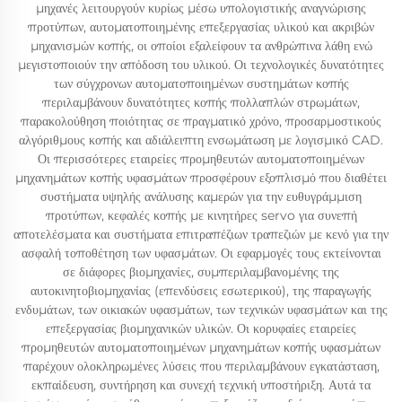
μηχανές λειτουργούν κυρίως μέσω υπολογιστικής αναγνώρισης
προτύπων, αυτοματοποιημένης επεξεργασίας υλικού και ακριβών
μηχανισμών κοπής, οι οποίοι εξαλείφουν τα ανθρώπινα λάθη ενώ
μεγιστοποιούν την απόδοση του υλικού. Οι τεχνολογικές δυνατότητες
των σύγχρονων αυτοματοποιημένων συστημάτων κοπής
περιλαμβάνουν δυνατότητες κοπής πολλαπλών στρωμάτων,
παρακολούθηση ποιότητας σε πραγματικό χρόνο, προσαρμοστικούς
αλγόριθμους κοπής και αδιάλειπτη ενσωμάτωση με λογισμικό CAD.
Οι περισσότερες εταιρείες προμηθευτών αυτοματοποιημένων
μηχανημάτων κοπής υφασμάτων προσφέρουν εξοπλισμό που διαθέτει
συστήματα υψηλής ανάλυσης καμερών για την ευθυγράμμιση
προτύπων, κεφαλές κοπής με κινητήρες servo για συνεπή
αποτελέσματα και συστήματα επιτραπέζιων τραπεζιών με κενό για την
ασφαλή τοποθέτηση των υφασμάτων. Οι εφαρμογές τους εκτείνονται
σε διάφορες βιομηχανίες, συμπεριλαμβανομένης της
αυτοκινητοβιομηχανίας (επενδύσεις εσωτερικού), της παραγωγής
ενδυμάτων, των οικιακών υφασμάτων, των τεχνικών υφασμάτων και της
επεξεργασίας βιομηχανικών υλικών. Οι κορυφαίες εταιρείες
προμηθευτών αυτοματοποιημένων μηχανημάτων κοπής υφασμάτων
παρέχουν ολοκληρωμένες λύσεις που περιλαμβάνουν εγκατάσταση,
εκπαίδευση, συντήρηση και συνεχή τεχνική υποστήριξη. Αυτά τα