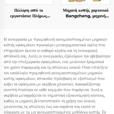
Πώληση από το
Μηχανή κοπής χαρτονιού
εργοστάσιο: Πλήρως
Bangzheng, μηχανή
αυτόματη CNC μηχανή
κοπής κουτιών, μηχανή
κοπής υφασμάτων για
κοπής κυματοειδούς
ρολό κουρτίνες
χαρτιού
Η συνεργασία με προμηθευτή αυτοματοποιημένων μηχανών
κοπής υφασμάτων προσφέρει μετασχηματιστικά οφέλη που
επηρεάζουν άμεσα το καθαρό κέρδος και τη λειτουργική
απόδοσή σας. Αυτές οι συνεργασίες εξαλείφουν την αβεβαιότητα
από την επεξεργασία υφασμάτων, ενώ μειώνουν δραματικά
τον χρόνο παραγωγής και τις απώλειες υλικού. Όταν επιλέξετε
τον κατάλληλο προμηθευτή αυτοματοποιημένων μηχανών
κοπής υφασμάτων, αποκτάτε πρόσβαση σε εξοπλισμό που
κόβει τα υφάσματα με ακρίβεια χιλιοστών, διασφαλίζοντας
συνεπή ποιότητα σε κάθε κομμάτι που παράγεται. Αυτή η
ακρίβεια μεταφράζεται σε σημαντική εξοικονόμηση κόστους,
καθώς οι μηχανές βελτιστοποιούν τη χρήση του υλικού,
μειώνοντας τις απώλειες έως και σαράντα τοις εκατό σε
σύγκριση με τις μη αυτοματοποιημένες μεθόδους κοπής. Τα