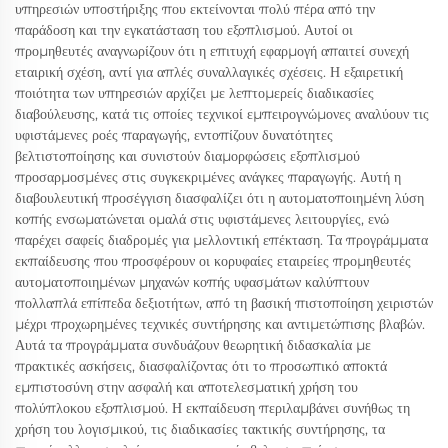
υπηρεσιών υποστήριξης που εκτείνονται πολύ πέρα από την
παράδοση και την εγκατάσταση του εξοπλισμού. Αυτοί οι
προμηθευτές αναγνωρίζουν ότι η επιτυχή εφαρμογή απαιτεί συνεχή
εταιρική σχέση, αντί για απλές συναλλαγικές σχέσεις. Η εξαιρετική
ποιότητα των υπηρεσιών αρχίζει με λεπτομερείς διαδικασίες
διαβούλευσης, κατά τις οποίες τεχνικοί εμπειρογνώμονες αναλύουν τις
υφιστάμενες ροές παραγωγής, εντοπίζουν δυνατότητες
βελτιστοποίησης και συνιστούν διαμορφώσεις εξοπλισμού
προσαρμοσμένες στις συγκεκριμένες ανάγκες παραγωγής. Αυτή η
διαβουλευτική προσέγγιση διασφαλίζει ότι η αυτοματοποιημένη λύση
κοπής ενσωματώνεται ομαλά στις υφιστάμενες λειτουργίες, ενώ
παρέχει σαφείς διαδρομές για μελλοντική επέκταση. Τα προγράμματα
εκπαίδευσης που προσφέρουν οι κορυφαίες εταιρείες προμηθευτές
αυτοματοποιημένων μηχανών κοπής υφασμάτων καλύπτουν
πολλαπλά επίπεδα δεξιοτήτων, από τη βασική πιστοποίηση χειριστών
μέχρι προχωρημένες τεχνικές συντήρησης και αντιμετώπισης βλαβών.
Αυτά τα προγράμματα συνδυάζουν θεωρητική διδασκαλία με
πρακτικές ασκήσεις, διασφαλίζοντας ότι το προσωπικό αποκτά
εμπιστοσύνη στην ασφαλή και αποτελεσματική χρήση του
πολύπλοκου εξοπλισμού. Η εκπαίδευση περιλαμβάνει συνήθως τη
χρήση του λογισμικού, τις διαδικασίες τακτικής συντήρησης, τα