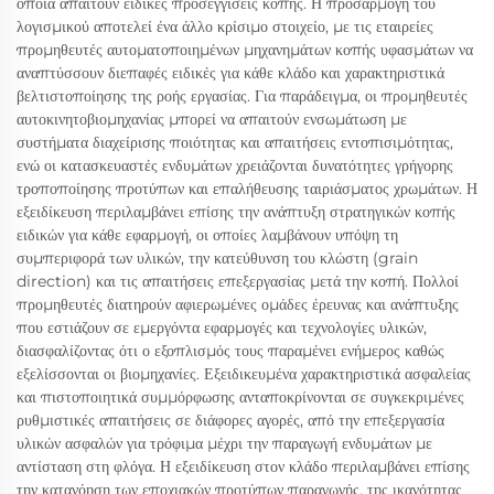
οποία απαιτούν ειδικές προσεγγίσεις κοπής. Η προσαρμογή του
λογισμικού αποτελεί ένα άλλο κρίσιμο στοιχείο, με τις εταιρείες
προμηθευτές αυτοματοποιημένων μηχανημάτων κοπής υφασμάτων να
αναπτύσσουν διεπαφές ειδικές για κάθε κλάδο και χαρακτηριστικά
βελτιστοποίησης της ροής εργασίας. Για παράδειγμα, οι προμηθευτές
αυτοκινητοβιομηχανίας μπορεί να απαιτούν ενσωμάτωση με
συστήματα διαχείρισης ποιότητας και απαιτήσεις εντοπισιμότητας,
ενώ οι κατασκευαστές ενδυμάτων χρειάζονται δυνατότητες γρήγορης
τροποποίησης προτύπων και επαλήθευσης ταιριάσματος χρωμάτων. Η
εξειδίκευση περιλαμβάνει επίσης την ανάπτυξη στρατηγικών κοπής
ειδικών για κάθε εφαρμογή, οι οποίες λαμβάνουν υπόψη τη
συμπεριφορά των υλικών, την κατεύθυνση του κλώστη (grain
direction) και τις απαιτήσεις επεξεργασίας μετά την κοπή. Πολλοί
προμηθευτές διατηρούν αφιερωμένες ομάδες έρευνας και ανάπτυξης
που εστιάζουν σε εμεργόντα εφαρμογές και τεχνολογίες υλικών,
διασφαλίζοντας ότι ο εξοπλισμός τους παραμένει ενήμερος καθώς
εξελίσσονται οι βιομηχανίες. Εξειδικευμένα χαρακτηριστικά ασφαλείας
και πιστοποιητικά συμμόρφωσης ανταποκρίνονται σε συγκεκριμένες
ρυθμιστικές απαιτήσεις σε διάφορες αγορές, από την επεξεργασία
υλικών ασφαλών για τρόφιμα μέχρι την παραγωγή ενδυμάτων με
αντίσταση στη φλόγα. Η εξειδίκευση στον κλάδο περιλαμβάνει επίσης
την κατανόηση των εποχιακών προτύπων παραγωγής, της ικανότητας