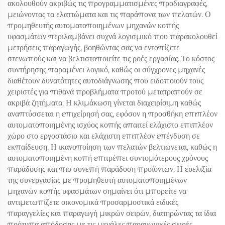
ακολουθούν ακριβώς τις προγραμματισμένες προδιαγραφές,
μειώνοντας τα ελαττώματα και τις παράπονα των πελατών. Ο
προμηθευτής αυτοματοποιημένων μηχανών κοπής
υφασμάτων περιλαμβάνει συχνά λογισμικό που παρακολουθεί
μετρήσεις παραγωγής, βοηθώντας σας να εντοπίζετε
στενωπούς και να βελτιστοποιείτε τις ροές εργασίας. Το κόστος
συντήρησης παραμένει λογικό, καθώς οι σύγχρονες μηχανές
διαθέτουν δυνατότητες αυτοδιάγνωσης που ειδοποιούν τους
χειριστές για πιθανά προβλήματα προτού μετατραπούν σε
ακριβά ζητήματα. Η κλιμάκωση γίνεται διαχειρίσιμη καθώς
αναπτύσσεται η επιχείρησή σας, εφόσον η προσθήκη επιπλέον
αυτοματοποιημένης ισχύος κοπής απαιτεί ελάχιστο επιπλέον
χώρο στο εργοστάσιο και ελάχιστη επιπλέον επένδυση σε
εκπαίδευση. Η ικανοποίηση των πελατών βελτιώνεται, καθώς η
αυτοματοποιημένη κοπή επιτρέπει συντομότερους χρόνους
παράδοσης και πιο συνεπή παράδοση προϊόντων. Η ευελιξία
της συνεργασίας με προμηθευτή αυτοματοποιημένων
μηχανών κοπής υφασμάτων σημαίνει ότι μπορείτε να
αντιμετωπίζετε οικονομικά προσαρμοστικά ειδικές
παραγγελίες και παραγωγή μικρών σειρών, διατηρώντας τα ίδια
πρότυπα απόδοσης με τις μεγάλες παραγωγικές σειρές.