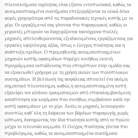
πλεονεκτήματα ταχύτητας είναι εξίσου εντυπωσιακά, καθώς τα
αυτοματοποιημένα συστήματα επεξεργάζονται τα υλικά δέκα
φορές γρηγορότερα από τις παραδοσιακές τεχνικές κοπής με το
χέρι. Οι εργαζόμενοί σας γίνονται πιο παραγωγικοί, καθώς οι
χειριστές μπορούν να διαχειρίζονται ταυτόχρονα πολλές
μηχανές, απελευθερώνοντας εξειδικευμένους εργαζόμενους για
εργασίες υψηλότερης αξίας, όπως ο έλεγχος ποιότητας και η
ανάπτυξη σχεδίων. Ο προμηθευτής αυτοματοποιημένων
μηχανών κοπής υφασμάτων παρέχει συνήθως εκτενή
προγράμματα εκπαίδευσης που επιτρέπουν στην ομάδα σας
να εξοικειωθεί γρήγορα με τη χρήση αυτών των πολύπλοκων
συστημάτων. Η βελτίωση της ασφάλειας αποτελεί ένα ακόμη
σημαντικό πλεονέκτημα, καθώς η αυτοματοποιημένη κοπή
εξαλείφει τον κίνδυνο τραυματισμών από επαναλαμβανόμενη
καταπόνηση και κοψίματα που συνήθως συμβαίνουν κατά την
κοπή υφασμάτων με το χέρι. Αυτές οι μηχανές λειτουργούν
συνεπώς καθ’ όλη τη διάρκεια των βάρδιων παραγωγής χωρίς
κόπωση, διατηρώντας την ίδια ποιότητα κοπής από το πρώτο
μέχρι το τελευταίο κομμάτι. Ο έλεγχος ποιότητας γίνεται πιο
προβλέψιμος, καθώς τα αυτοματοποιημένα συστήματα