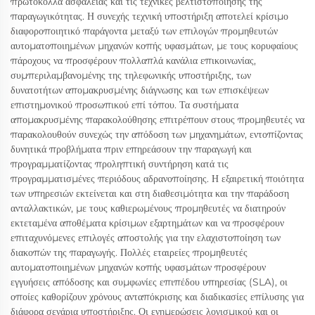
πρωτόκολλα ασφαλείας και τις τεχνικές βελτιστοποίησης της
παραγωγικότητας. Η συνεχής τεχνική υποστήριξη αποτελεί κρίσιμο
διαφοροποιητικό παράγοντα μεταξύ των επιλογών προμηθευτών
αυτοματοποιημένων μηχανών κοπής υφασμάτων, με τους κορυφαίους
πάροχους να προσφέρουν πολλαπλά κανάλια επικοινωνίας,
συμπεριλαμβανομένης της τηλεφωνικής υποστήριξης, των
δυνατοτήτων απομακρυσμένης διάγνωσης και των επισκέψεων
επιστημονικού προσωπικού επί τόπου. Τα συστήματα
απομακρυσμένης παρακολούθησης επιτρέπουν στους προμηθευτές να
παρακολουθούν συνεχώς την απόδοση των μηχανημάτων, εντοπίζοντας
δυνητικά προβλήματα πριν επηρεάσουν την παραγωγή και
προγραμματίζοντας προληπτική συντήρηση κατά τις
προγραμματισμένες περιόδους αδρανοποίησης. Η εξαιρετική ποιότητα
των υπηρεσιών εκτείνεται και στη διαθεσιμότητα και την παράδοση
ανταλλακτικών, με τους καθιερωμένους προμηθευτές να διατηρούν
εκτεταμένα αποθέματα κρίσιμων εξαρτημάτων και να προσφέρουν
επιταχυνόμενες επιλογές αποστολής για την ελαχιστοποίηση των
διακοπών της παραγωγής. Πολλές εταιρείες προμηθευτές
αυτοματοποιημένων μηχανών κοπής υφασμάτων προσφέρουν
εγγυήσεις απόδοσης και συμφωνίες επιπέδου υπηρεσίας (SLA), οι
οποίες καθορίζουν χρόνους ανταπόκρισης και διαδικασίες επίλυσης για
διάφορα σενάρια υποστήριξης. Οι ενημερώσεις λογισμικού και οι