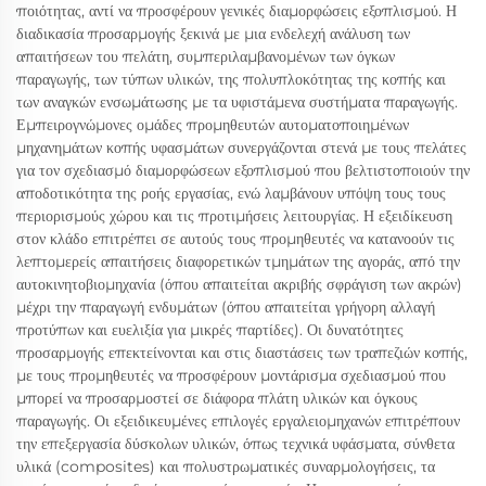
ποιότητας, αντί να προσφέρουν γενικές διαμορφώσεις εξοπλισμού. Η
διαδικασία προσαρμογής ξεκινά με μια ενδελεχή ανάλυση των
απαιτήσεων του πελάτη, συμπεριλαμβανομένων των όγκων
παραγωγής, των τύπων υλικών, της πολυπλοκότητας της κοπής και
των αναγκών ενσωμάτωσης με τα υφιστάμενα συστήματα παραγωγής.
Εμπειρογνώμονες ομάδες προμηθευτών αυτοματοποιημένων
μηχανημάτων κοπής υφασμάτων συνεργάζονται στενά με τους πελάτες
για τον σχεδιασμό διαμορφώσεων εξοπλισμού που βελτιστοποιούν την
αποδοτικότητα της ροής εργασίας, ενώ λαμβάνουν υπόψη τους τους
περιορισμούς χώρου και τις προτιμήσεις λειτουργίας. Η εξειδίκευση
στον κλάδο επιτρέπει σε αυτούς τους προμηθευτές να κατανοούν τις
λεπτομερείς απαιτήσεις διαφορετικών τμημάτων της αγοράς, από την
αυτοκινητοβιομηχανία (όπου απαιτείται ακριβής σφράγιση των ακρών)
μέχρι την παραγωγή ενδυμάτων (όπου απαιτείται γρήγορη αλλαγή
προτύπων και ευελιξία για μικρές παρτίδες). Οι δυνατότητες
προσαρμογής επεκτείνονται και στις διαστάσεις των τραπεζιών κοπής,
με τους προμηθευτές να προσφέρουν μοντάρισμα σχεδιασμού που
μπορεί να προσαρμοστεί σε διάφορα πλάτη υλικών και όγκους
παραγωγής. Οι εξειδικευμένες επιλογές εργαλειομηχανών επιτρέπουν
την επεξεργασία δύσκολων υλικών, όπως τεχνικά υφάσματα, σύνθετα
υλικά (composites) και πολυστρωματικές συναρμολογήσεις, τα