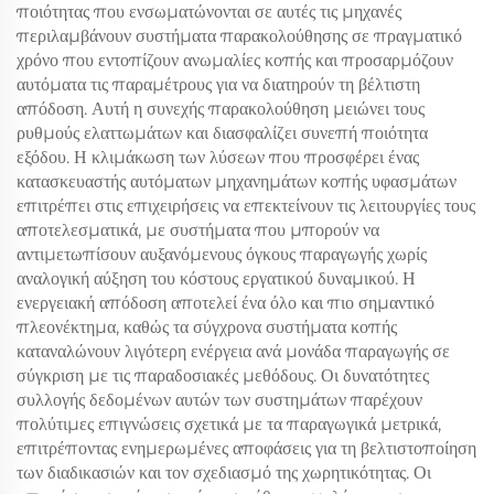
ποιότητας που ενσωματώνονται σε αυτές τις μηχανές
περιλαμβάνουν συστήματα παρακολούθησης σε πραγματικό
χρόνο που εντοπίζουν ανωμαλίες κοπής και προσαρμόζουν
αυτόματα τις παραμέτρους για να διατηρούν τη βέλτιστη
απόδοση. Αυτή η συνεχής παρακολούθηση μειώνει τους
ρυθμούς ελαττωμάτων και διασφαλίζει συνεπή ποιότητα
εξόδου. Η κλιμάκωση των λύσεων που προσφέρει ένας
κατασκευαστής αυτόματων μηχανημάτων κοπής υφασμάτων
επιτρέπει στις επιχειρήσεις να επεκτείνουν τις λειτουργίες τους
αποτελεσματικά, με συστήματα που μπορούν να
αντιμετωπίσουν αυξανόμενους όγκους παραγωγής χωρίς
αναλογική αύξηση του κόστους εργατικού δυναμικού. Η
ενεργειακή απόδοση αποτελεί ένα όλο και πιο σημαντικό
πλεονέκτημα, καθώς τα σύγχρονα συστήματα κοπής
καταναλώνουν λιγότερη ενέργεια ανά μονάδα παραγωγής σε
σύγκριση με τις παραδοσιακές μεθόδους. Οι δυνατότητες
συλλογής δεδομένων αυτών των συστημάτων παρέχουν
πολύτιμες επιγνώσεις σχετικά με τα παραγωγικά μετρικά,
επιτρέποντας ενημερωμένες αποφάσεις για τη βελτιστοποίηση
των διαδικασιών και τον σχεδιασμό της χωρητικότητας. Οι