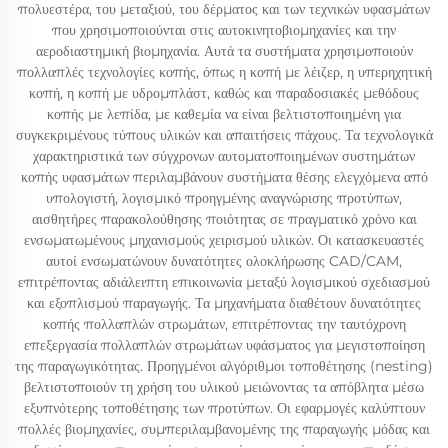
πολυεστέρα, του μεταξιού, του δέρματος και των τεχνικών υφασμάτων
που χρησιμοποιούνται στις αυτοκινητοβιομηχανίες και την
αεροδιαστημική βιομηχανία. Αυτά τα συστήματα χρησιμοποιούν
πολλαπλές τεχνολογίες κοπής, όπως η κοπή με λέιζερ, η υπερηχητική
κοπή, η κοπή με υδρομπλάστ, καθώς και παραδοσιακές μεθόδους
κοπής με λεπίδα, με καθεμία να είναι βελτιστοποιημένη για
συγκεκριμένους τύπους υλικών και απαιτήσεις πάχους. Τα τεχνολογικά
χαρακτηριστικά των σύγχρονων αυτοματοποιημένων συστημάτων
κοπής υφασμάτων περιλαμβάνουν συστήματα θέσης ελεγχόμενα από
υπολογιστή, λογισμικό προηγμένης αναγνώρισης προτύπων,
αισθητήρες παρακολούθησης ποιότητας σε πραγματικό χρόνο και
ενσωματωμένους μηχανισμούς χειρισμού υλικών. Οι κατασκευαστές
αυτοί ενσωματώνουν δυνατότητες ολοκλήρωσης CAD/CAM,
επιτρέποντας αδιάλειπτη επικοινωνία μεταξύ λογισμικού σχεδιασμού
και εξοπλισμού παραγωγής. Τα μηχανήματα διαθέτουν δυνατότητες
κοπής πολλαπλών στρωμάτων, επιτρέποντας την ταυτόχρονη
επεξεργασία πολλαπλών στρωμάτων υφάσματος για μεγιστοποίηση
της παραγωγικότητας. Προηγμένοι αλγόριθμοι τοποθέτησης (nesting)
βελτιστοποιούν τη χρήση του υλικού μειώνοντας τα απόβλητα μέσω
εξυπνότερης τοποθέτησης των προτύπων. Οι εφαρμογές καλύπτουν
πολλές βιομηχανίες, συμπεριλαμβανομένης της παραγωγής μόδας και