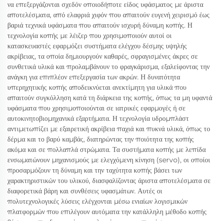
να επεξεργάζονται σχεδόν οποιοδήποτε είδος υφάσματος με άριστα
αποτελέσματα, από ελαφριά χιφόν που απαιτούν ευγενή χειρισμό έως
βαριά τεχνικά υφάσματα που απαιτούν ισχυρή δύναμη κοπής. Η
τεχνολογία κοπής με λέιζερ που χρησιμοποιούν αυτοί οι
κατασκευαστές εφαρμόζει συστήματα ελέγχου δέσμης υψηλής
ακρίβειας, τα οποία δημιουργούν καθαρές, σφραγισμένες άκρες σε
συνθετικά υλικά και προλαμβάνουν το φραγκάρισμα, εξαλείφοντας την
ανάγκη για επιπλέον επεξεργασία των ακρών. Η δυνατότητα
υπερηχητικής κοπής αποδεικνύεται ανεκτίμητη για υλικά που
απαιτούν συγκόλληση κατά τη διάρκεια της κοπής, όπως τα μη υφαντά
υφάσματα που χρησιμοποιούνται σε ιατρικές εφαρμογές ή σε
αυτοκινητοβιομηχανικά εξαρτήματα. Η τεχνολογία υδρομπλάστ
αντιμετωπίζει με εξαιρετική ακρίβεια παχιά και πυκνά υλικά, όπως το
δέρμα και το βαρύ καμβάς, διατηρώντας την ποιότητα της κοπής
ακόμα και σε πολλαπλά στρώματα. Τα συστήματα κοπής με λεπίδα
ενσωματώνουν μηχανισμούς με ελεγχόμενη κίνηση (servo), οι οποίοι
προσαρμόζουν τη δύναμη και την ταχύτητα κοπής βάσει των
χαρακτηριστικών του υλικού, διασφαλίζοντας άριστα αποτελέσματα σε
διαφορετικά βάρη και συνθέσεις υφασμάτων. Αυτές οι
πολυτεχνολογικές λύσεις ελέγχονται μέσω ενιαίων λογισμικών
πλατφορμών που επιλέγουν αυτόματα την κατάλληλη μέθοδο κοπής