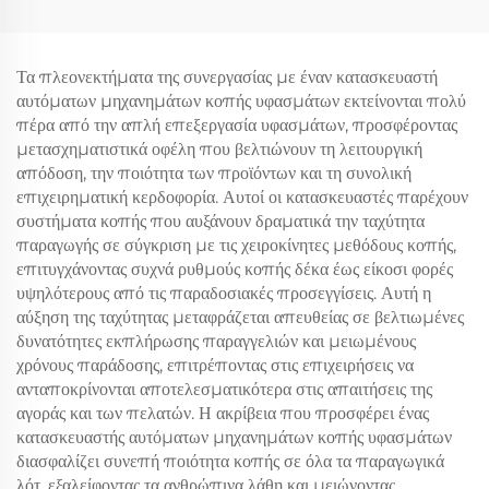
Υφασμάτων CNC
αυτόματη CNC μηχανή
κοπής υφασμάτων για
ρολό κουρτίνες
Τα πλεονεκτήματα της συνεργασίας με έναν κατασκευαστή
αυτόματων μηχανημάτων κοπής υφασμάτων εκτείνονται πολύ
πέρα από την απλή επεξεργασία υφασμάτων, προσφέροντας
μετασχηματιστικά οφέλη που βελτιώνουν τη λειτουργική
απόδοση, την ποιότητα των προϊόντων και τη συνολική
επιχειρηματική κερδοφορία. Αυτοί οι κατασκευαστές παρέχουν
συστήματα κοπής που αυξάνουν δραματικά την ταχύτητα
παραγωγής σε σύγκριση με τις χειροκίνητες μεθόδους κοπής,
επιτυγχάνοντας συχνά ρυθμούς κοπής δέκα έως είκοσι φορές
υψηλότερους από τις παραδοσιακές προσεγγίσεις. Αυτή η
αύξηση της ταχύτητας μεταφράζεται απευθείας σε βελτιωμένες
δυνατότητες εκπλήρωσης παραγγελιών και μειωμένους
χρόνους παράδοσης, επιτρέποντας στις επιχειρήσεις να
ανταποκρίνονται αποτελεσματικότερα στις απαιτήσεις της
αγοράς και των πελατών. Η ακρίβεια που προσφέρει ένας
κατασκευαστής αυτόματων μηχανημάτων κοπής υφασμάτων
διασφαλίζει συνεπή ποιότητα κοπής σε όλα τα παραγωγικά
λότ, εξαλείφοντας τα ανθρώπινα λάθη και μειώνοντας