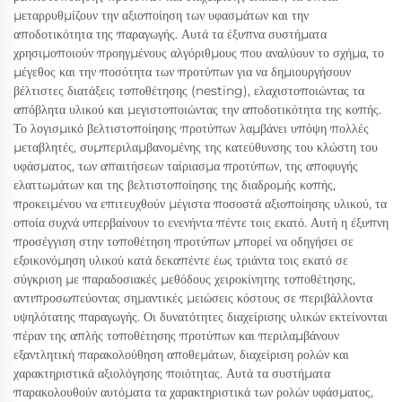
μεταρρυθμίζουν την αξιοποίηση των υφασμάτων και την
αποδοτικότητα της παραγωγής. Αυτά τα έξυπνα συστήματα
χρησιμοποιούν προηγμένους αλγόριθμους που αναλύουν το σχήμα, το
μέγεθος και την ποσότητα των προτύπων για να δημιουργήσουν
βέλτιστες διατάξεις τοποθέτησης (nesting), ελαχιστοποιώντας τα
απόβλητα υλικού και μεγιστοποιώντας την αποδοτικότητα της κοπής.
Το λογισμικό βελτιστοποίησης προτύπων λαμβάνει υπόψη πολλές
μεταβλητές, συμπεριλαμβανομένης της κατεύθυνσης του κλώστη του
υφάσματος, των απαιτήσεων ταίριασμα προτύπων, της αποφυγής
ελαττωμάτων και της βελτιστοποίησης της διαδρομής κοπής,
προκειμένου να επιτευχθούν μέγιστα ποσοστά αξιοποίησης υλικού, τα
οποία συχνά υπερβαίνουν το ενενήντα πέντε τοις εκατό. Αυτή η έξυπνη
προσέγγιση στην τοποθέτηση προτύπων μπορεί να οδηγήσει σε
εξοικονόμηση υλικού κατά δεκαπέντε έως τριάντα τοις εκατό σε
σύγκριση με παραδοσιακές μεθόδους χειροκίνητης τοποθέτησης,
αντιπροσωπεύοντας σημαντικές μειώσεις κόστους σε περιβάλλοντα
υψηλότατης παραγωγής. Οι δυνατότητες διαχείρισης υλικών εκτείνονται
πέραν της απλής τοποθέτησης προτύπων και περιλαμβάνουν
εξαντλητική παρακολούθηση αποθεμάτων, διαχείριση ρολών και
χαρακτηριστικά αξιολόγησης ποιότητας. Αυτά τα συστήματα
παρακολουθούν αυτόματα τα χαρακτηριστικά των ρολών υφάσματος,