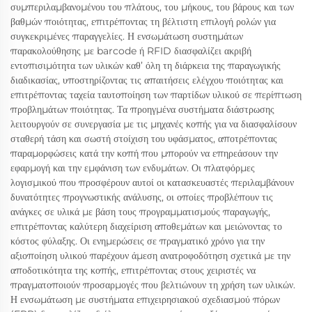
συμπεριλαμβανομένου του πλάτους, του μήκους, του βάρους και των
βαθμών ποιότητας, επιτρέποντας τη βέλτιστη επιλογή ρολών για
συγκεκριμένες παραγγελίες. Η ενσωμάτωση συστημάτων
παρακολούθησης με barcode ή RFID διασφαλίζει ακριβή
εντοπισιμότητα των υλικών καθ’ όλη τη διάρκεια της παραγωγικής
διαδικασίας, υποστηρίζοντας τις απαιτήσεις ελέγχου ποιότητας και
επιτρέποντας ταχεία ταυτοποίηση των παρτίδων υλικού σε περίπτωση
προβλημάτων ποιότητας. Τα προηγμένα συστήματα διάστρωσης
λειτουργούν σε συνεργασία με τις μηχανές κοπής για να διασφαλίσουν
σταθερή τάση και σωστή στοίχιση του υφάσματος, αποτρέποντας
παραμορφώσεις κατά την κοπή που μπορούν να επηρεάσουν την
εφαρμογή και την εμφάνιση των ενδυμάτων. Οι πλατφόρμες
λογισμικού που προσφέρουν αυτοί οι κατασκευαστές περιλαμβάνουν
δυνατότητες προγνωστικής ανάλυσης, οι οποίες προβλέπουν τις
ανάγκες σε υλικά με βάση τους προγραμματισμούς παραγωγής,
επιτρέποντας καλύτερη διαχείριση αποθεμάτων και μειώνοντας το
κόστος φύλαξης. Οι ενημερώσεις σε πραγματικό χρόνο για την
αξιοποίηση υλικού παρέχουν άμεση ανατροφοδότηση σχετικά με την
αποδοτικότητα της κοπής, επιτρέποντας στους χειριστές να
πραγματοποιούν προσαρμογές που βελτιώνουν τη χρήση των υλικών.
Η ενσωμάτωση με συστήματα επιχειρησιακού σχεδιασμού πόρων