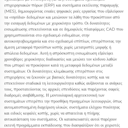
επιχειρησιακών πόρων (ERP) και συστήματα εκτέλεσης παραγωγής
(MES), δημιουργώντας ενιαίες ψηφιακές ροές εργασίας που εξαλείφουν
τα «νησίδια» δεδομένων και μειώνουν τα λάθη που προκύπτουν από
την εισαγωγή δεδομένων με χειροκίνητο τρόπο. Οι δυνατότητες
ενσωμάτωσης επεκτείνονται και σε δημοφιλείς πλατφόρμες CAD που
χρησιμοποιούνται στο σχεδιασμό ενδυμάτων, στην
αυτοκινητοβιομηχανία και στο σχεδιασμό επίπλων, επιτρέποντας την
άμεση μεταφορά προτύπων κοπής χωρίς μετατροπές μορφής ή
απώλεια δεδομένων. Αυτή η απρόσκοπτη ενσωμάτωση εξαλείφει
χρονοβόρες χειροκίνητες διαδικασίες και μειώνει τον κίνδυνο λαθών
που μπορεί να προκύψουν κατά τη μεταφορά δεδομένων μεταξύ
συστημάτων. Οι δυνατότητες κλιμάκωσης επιτρέπουν στις
επιχειρήσεις να ξεκινούν με βασικές δυνατότητες κοπής και να
επεκτείνουν σταδιακά τη λειτουργικότητα καθώς αυξάνονται οι ανάγκες
τους, προστατεύοντας τις αρχικές επενδύσεις και παρέχοντας σαφείς
διαδρομές αναβάθμισης. Η μοντουλαρική αρχιτεκτονική των
συστημάτων επιτρέπει την προσθήκη προηγμένων λειτουργιών, όπως
αυτοματοποιημένη διαχείριση υλικών, συστήματα ελέγχου ποιότητας
και ειδικές κεφαλές κοπής, χωρίς να απαιτείται η πλήρης
αντικατάσταση του συστήματος. Οι κατασκευαστές αυτοί παρέχουν
εκτενή προγράμματα εκπαίδευσης που διασφαλίζουν ότι οι χειριστές