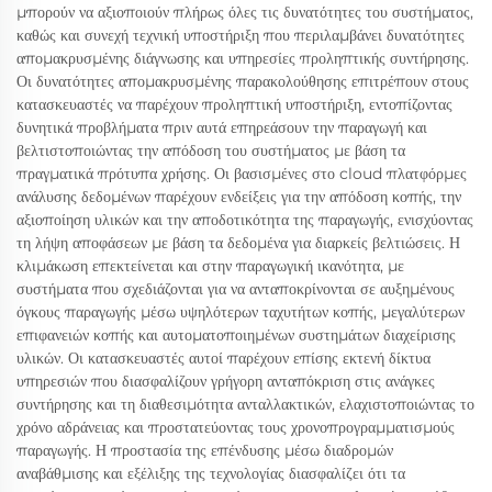
μπορούν να αξιοποιούν πλήρως όλες τις δυνατότητες του συστήματος,
καθώς και συνεχή τεχνική υποστήριξη που περιλαμβάνει δυνατότητες
απομακρυσμένης διάγνωσης και υπηρεσίες προληπτικής συντήρησης.
Οι δυνατότητες απομακρυσμένης παρακολούθησης επιτρέπουν στους
κατασκευαστές να παρέχουν προληπτική υποστήριξη, εντοπίζοντας
δυνητικά προβλήματα πριν αυτά επηρεάσουν την παραγωγή και
βελτιστοποιώντας την απόδοση του συστήματος με βάση τα
πραγματικά πρότυπα χρήσης. Οι βασισμένες στο cloud πλατφόρμες
ανάλυσης δεδομένων παρέχουν ενδείξεις για την απόδοση κοπής, την
αξιοποίηση υλικών και την αποδοτικότητα της παραγωγής, ενισχύοντας
τη λήψη αποφάσεων με βάση τα δεδομένα για διαρκείς βελτιώσεις. Η
κλιμάκωση επεκτείνεται και στην παραγωγική ικανότητα, με
συστήματα που σχεδιάζονται για να ανταποκρίνονται σε αυξημένους
όγκους παραγωγής μέσω υψηλότερων ταχυτήτων κοπής, μεγαλύτερων
επιφανειών κοπής και αυτοματοποιημένων συστημάτων διαχείρισης
υλικών. Οι κατασκευαστές αυτοί παρέχουν επίσης εκτενή δίκτυα
υπηρεσιών που διασφαλίζουν γρήγορη ανταπόκριση στις ανάγκες
συντήρησης και τη διαθεσιμότητα ανταλλακτικών, ελαχιστοποιώντας το
χρόνο αδράνειας και προστατεύοντας τους χρονοπρογραμματισμούς
παραγωγής. Η προστασία της επένδυσης μέσω διαδρομών
αναβάθμισης και εξέλιξης της τεχνολογίας διασφαλίζει ότι τα