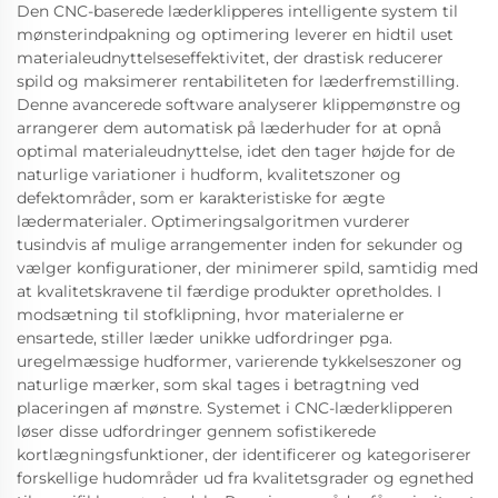
Den CNC-baserede læderklipperes intelligente system til
mønsterindpakning og optimering leverer en hidtil uset
materialeudnyttelseseffektivitet, der drastisk reducerer
spild og maksimerer rentabiliteten for læderfremstilling.
Denne avancerede software analyserer klippemønstre og
arrangerer dem automatisk på læderhuder for at opnå
optimal materialeudnyttelse, idet den tager højde for de
naturlige variationer i hudform, kvalitetszoner og
defektområder, som er karakteristiske for ægte
lædermaterialer. Optimeringsalgoritmen vurderer
tusindvis af mulige arrangementer inden for sekunder og
vælger konfigurationer, der minimerer spild, samtidig med
at kvalitetskravene til færdige produkter opretholdes. I
modsætning til stofklipning, hvor materialerne er
ensartede, stiller læder unikke udfordringer pga.
uregelmæssige hudformer, varierende tykkelseszoner og
naturlige mærker, som skal tages i betragtning ved
placeringen af mønstre. Systemet i CNC-læderklipperen
løser disse udfordringer gennem sofistikerede
kortlægningsfunktioner, der identificerer og kategoriserer
forskellige hudområder ud fra kvalitetsgrader og egnethed