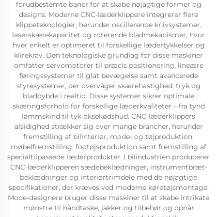
forudbestemte baner for at skabe nøjagtige former og
designs. Moderne CNC-læderklippere integrerer flere
klippeteknologier, herunder oscillerende knivsystemer,
laserskærekapacitet og roterende bladmekanismer, hvor
hver enkelt er optimeret til forskellige lædertykkelser og
klirekrav. Den teknologiske grundlag for disse maskiner
omfatter servomotorer til præcis positionering, lineære
føringssystemer til glat bevægelse samt avancerede
styresystemer, der overvåger skærehastighed, tryk og
bladdybde i realtid. Disse systemer sikrer optimale
skæringsforhold for forskellige læderkvaliteter – fra tynd
lammskind til tyk oksekødshud. CNC-læderklippers
alsidighed strækker sig over mange brancher, herunder
fremstilling af bilinteriør, mode- og tøjproduktion,
møbelfremstilling, fodtøjsproduktion samt fremstilling af
specialtilpassede læderprodukter. I bilindustrien producerer
CNC-læderklipperen sædebeklædninger, instrumentbræt-
beklædninger og interiørtrimdele med de nøjagtige
specifikationer, der kræves ved moderne køretøjsmontage.
Mode-designere bruger disse maskiner til at skabe intrikate
mønstre til håndtaske, jakker og tilbehør og opnår