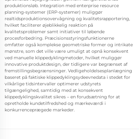
produktionsløb. Integration med enterprise resource
planning-systemer (ERP-systemer) muliggør
realtidsproduktionsovervågning og kvalitetsrapportering,
hvilket faciliterer øjeblikkelig reaktion på
kvalitetsproblemer samt initiativer til løbende
procesforbedring. Præcisionsstyringsfunktionerne
omfatter også komplekse geometriske former og intrikate
mønstre, som det ville være umuligt at opnå konsekvent
ved manuelle klippedyklingmetoder, hvilket muliggør
innovative produktdesign, der tidligere var begrænset af
fremstillingsbegrænsninger. Vedligeholdelsesplanlægning
baseret på faktiske klippedyklingsydeevnedata i stedet for
vilkårlige tidsintervaller optimerer udstyrets
tilgængelighed, samtidig med at konsekvent
klippedyklingskvalitet sikres – en forudsætning for at
opretholde kundetilfredshed og mærkeværdi i
konkurrenceprægede markeder.