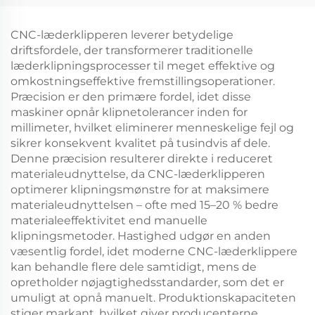
til stof
og gardinstof-
skæremaskine
CNC-læderklipperen leverer betydelige
driftsfordele, der transformerer traditionelle
læderklipningsprocesser til meget effektive og
omkostningseffektive fremstillingsoperationer.
Præcision er den primære fordel, idet disse
maskiner opnår klipnetolerancer inden for
millimeter, hvilket eliminerer menneskelige fejl og
sikrer konsekvent kvalitet på tusindvis af dele.
Denne præcision resulterer direkte i reduceret
materialeudnyttelse, da CNC-læderklipperen
optimerer klipningsmønstre for at maksimere
materialeudnyttelsen – ofte med 15–20 % bedre
materialeeffektivitet end manuelle
klipningsmetoder. Hastighed udgør en anden
væsentlig fordel, idet moderne CNC-læderklippere
kan behandle flere dele samtidigt, mens de
opretholder nøjagtighedsstandarder, som det er
umuligt at opnå manuelt. Produktionskapaciteten
stiger markant, hvilket giver producenterne