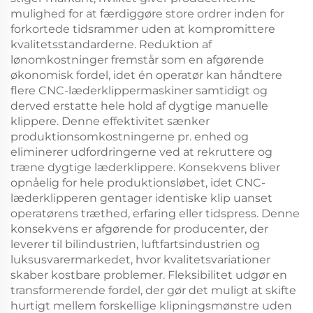
mulighed for at færdiggøre store ordrer inden for
forkortede tidsrammer uden at kompromittere
kvalitetsstandarderne. Reduktion af
lønomkostninger fremstår som en afgørende
økonomisk fordel, idet én operatør kan håndtere
flere CNC-læderklippermaskiner samtidigt og
derved erstatte hele hold af dygtige manuelle
klippere. Denne effektivitet sænker
produktionsomkostningerne pr. enhed og
eliminerer udfordringerne ved at rekruttere og
træne dygtige læderklippere. Konsekvens bliver
opnåelig for hele produktionsløbet, idet CNC-
læderklipperen gentager identiske klip uanset
operatørens træthed, erfaring eller tidspress. Denne
konsekvens er afgørende for producenter, der
leverer til bilindustrien, luftfartsindustrien og
luksusvarermarkedet, hvor kvalitetsvariationer
skaber kostbare problemer. Fleksibilitet udgør en
transformerende fordel, der gør det muligt at skifte
hurtigt mellem forskellige klipningsmønstre uden