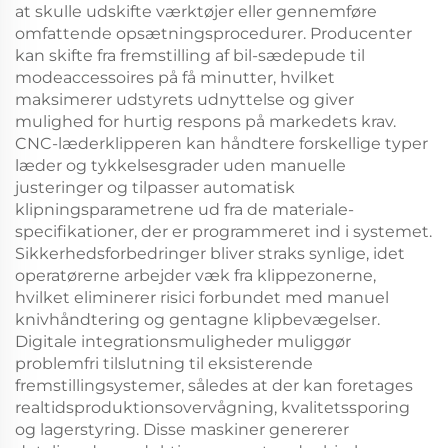
at skulle udskifte værktøjer eller gennemføre
omfattende opsætningsprocedurer. Producenter
kan skifte fra fremstilling af bil-sædepude til
modeaccessoires på få minutter, hvilket
maksimerer udstyrets udnyttelse og giver
mulighed for hurtig respons på markedets krav.
CNC-læderklipperen kan håndtere forskellige typer
læder og tykkelsesgrader uden manuelle
justeringer og tilpasser automatisk
klipningsparametrene ud fra de materiale-
specifikationer, der er programmeret ind i systemet.
Sikkerhedsforbedringer bliver straks synlige, idet
operatørerne arbejder væk fra klippezonerne,
hvilket eliminerer risici forbundet med manuel
knivhåndtering og gentagne klipbevægelser.
Digitale integrationsmuligheder muliggør
problemfri tilslutning til eksisterende
fremstillingsystemer, således at der kan foretages
realtidsproduktionsovervågning, kvalitetssporing
og lagerstyring. Disse maskiner genererer