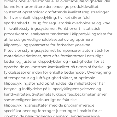
dimensionelle variationer eller overfladeufærdigheder, der
kunne kompromittere den endelige produktkvalitet.
Systemet opretholder omfattende kvalitetsregistreringer
for hver enkelt klippedykling, hvilket sikrer fuld
sporbarehed til brug for regulatorisk overholdelse og krav
til kvalitetsstyringssystemer. Funktioner til statistisk
proceskontrol analyserer tendenser i klippedyklingsdata for
at forudsige vedligeholdelsesbehov og optimere
klippedyklingsparametre for forbedret ydeevne.
Præcisionsstyringssystemet kompenserer automatisk for
materialevariationer, som ofte forekommer i naturligt
læder, og justerer klippedybden og -hastigheden for at
opretholde en konstant kantkvalitet på tværs af forskellige
tykkelseszoner inden for enkelte læderhuder. Overvågning
af temperatur og luftfugtighed sikrer, at optimale
klippedyklingsforhold opretholdes, da miljøfaktorer har
betydelig indflydelse på klippedyklingens ydeevne og
kantkvaliteten. Systemets lukkede feedbackmekanismer
sammenligner kontinuerligt de faktiske
klippedyklingsresultater med de programmerede
specifikationer og foretager justeringer i realtid for at
opretholde nøjagtigheden gennem længerevarende