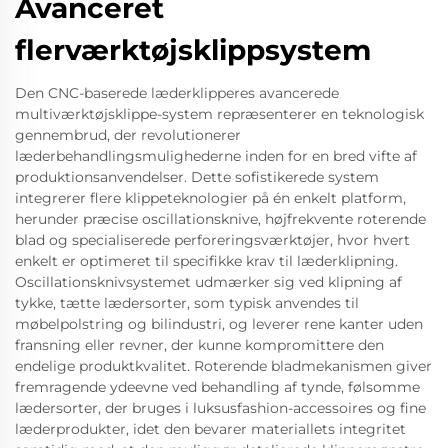
Avanceret
flerværktøjsklippsystem
Den CNC-baserede læderklipperes avancerede
multiværktøjsklippe-system repræsenterer en teknologisk
gennembrud, der revolutionerer
læderbehandlingsmulighederne inden for en bred vifte af
produktionsanvendelser. Dette sofistikerede system
integrerer flere klippeteknologier på én enkelt platform,
herunder præcise oscillationsknive, højfrekvente roterende
blad og specialiserede perforeringsværktøjer, hvor hvert
enkelt er optimeret til specifikke krav til læderklipning.
Oscillationsknivsystemet udmærker sig ved klipning af
tykke, tætte lædersorter, som typisk anvendes til
møbelpolstring og bilindustri, og leverer rene kanter uden
fransning eller revner, der kunne kompromittere den
endelige produktkvalitet. Roterende bladmekanismen giver
fremragende ydeevne ved behandling af tynde, følsomme
lædersorter, der bruges i luksusfashion-accessoires og fine
læderprodukter, idet den bevarer materiallets integritet