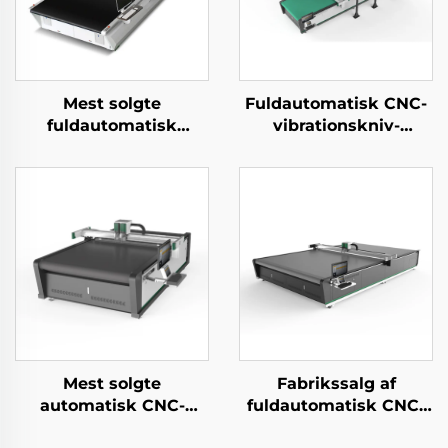
Mest solgte
Fuldautomatisk CNC-
fuldautomatisk
vibrationskniv-
flerlaget
maskine til skæring af
stofklippemaskine,
ægte læder
beklædningsklippeudstyr
Mest solgte
Fabrikssalg af
automatisk CNC-
fuldautomatisk CNC-
tekstilklippemaskine
rullegardin-stofskærer