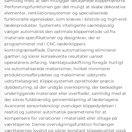
samtidig med, at den muliggør detaljerede klippemønstre.
Perforeringsfunktionen gør det muligt at skabe dekorative
elementer, ventilationssystemer og specialiserede
funktionelle egenskaber, som kræves i bilstole og high-end-
læderprodukter. Systemets intelligente værktøjsvalg
vælger automatisk den optimale klippemetode ud fra
materiale-specifikationer og designkrav, der er
programmeret ind i CNC-læderklippers
kontrolgrænseflade. Denne automatisering eliminerer
gætteri og sikrer konsekvente resultater uanset
operatørens erfaring. Værktøjsudskiftning foregår hurtigt
via automatiserede mekanismer, hvilket minimerer
produktionsafbrydelser og maksimerer udstyrets
udnyttelsesgrad. Klippe-systemet opretholder præcis
dybdestyring, så der undgås overklipning, der beskadiger
underliggende materialer eller overflader, samtidig med at
der sikres fuldstændig gennemklipning af læderlagene.
Avanceret sensorteknologi overvåger klippedydelsen i
realtid og justerer automatisk parametrene for at
kompensere for variationer i materialet eller slitage på
værktøjerne. Denne overvågningsfunktion forlænger
værktøjernes levetid og sikrer konstant klippekvalitet også