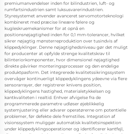
premiumanvendelser inden for bilindustrien, luft- og
rumfartsindustrien samt luksusvarerindustrien.
Styresystemet anvender avanceret servomotorteknologi
kombineret med præcise lineære følere og
kugleskruemekanismer for at opnå en
positionsnøjagtighed inden for 0,1 mm-tolerancer, hvilket
sikrer nøjagtig mønsterreproduktion over tusindvis af
klippedyklinger. Denne nøjagtighedsniveau gør det muligt
for producenter at opfylde strenge kvalitetskrav til
bilinteriorkomponenter, hvor dimensionel nøjagtighed
direkte påvirker monteringsprocesser og den endelige
produktpasform. Det integrerede kvalitetssikringssystem
overvåger kontinuerligt klippedyklingens ydeevne via flere
sensorarrayer, der registrerer knivens position,
klippedyklingens hastighed, materialetykkelsen og
kantkvaliteten i realtid. Enhver afvigelse fra de
programmerede parametre udløser øjeblikkelig
systemjustering eller advarer operatørerne om potentielle
problemer, før defekte dele fremstilles. Integration af
visionssystem muliggør automatisk kvalitetsinspektion
under klippedyklingsoperationer og identificerer kantfejl,