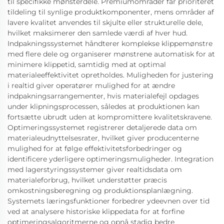
til specifikke mønsterdele. Premiumområder får prioriteret
tildeling til synlige produktkomponenter, mens områder af
lavere kvalitet anvendes til skjulte eller strukturelle dele,
hvilket maksimerer den samlede værdi af hver hud.
Indpakningssystemet håndterer komplekse klippemønstre
med flere dele og organiserer mønstrene automatisk for at
minimere klippetid, samtidig med at optimal
materialeeffektivitet opretholdes. Muligheden for justering
i realtid giver operatører mulighed for at ændre
indpakningsarrangementer, hvis materialefejl opdages
under klipningsprocessen, således at produktionen kan
fortsætte ubrudt uden at kompromittere kvalitetskravene.
Optimeringssystemet registrerer detaljerede data om
materialeudnyttelsesrater, hvilket giver producenterne
mulighed for at følge effektivitetsforbedringer og
identificere yderligere optimeringsmuligheder. Integration
med lagerstyringssystemer giver realtidsdata om
materialeforbrug, hvilket understøtter præcis
omkostningsberegning og produktionsplanlægning.
Systemets læringsfunktioner forbedrer ydeevnen over tid
ved at analysere historiske klippedata for at forfine
optimeringsalgoritmerne og opnå stadig bedre