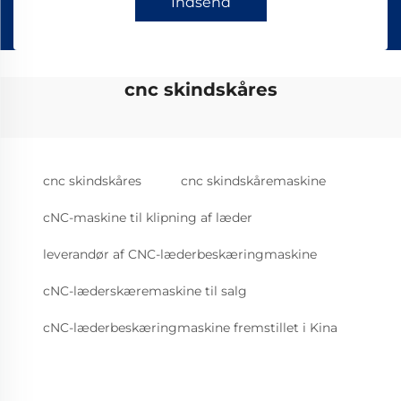
Indsend
cnc skindskåres
cnc skindskåres
cnc skindskåremaskine
cNC-maskine til klipning af læder
leverandør af CNC-læderbeskæringmaskine
cNC-læderskæremaskine til salg
cNC-læderbeskæringmaskine fremstillet i Kina