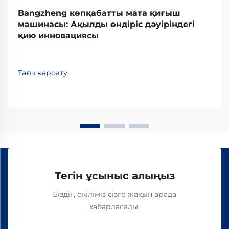
Bangzheng көпқабатты мата қиғыш
машинасы: Ақылды өндіріс дәуіріндегі
қию инновациясы
Тағы көрсету
Тегін ұсыныс алыңыз
Біздің өкіліміз сізге жақын арада
хабарласады.