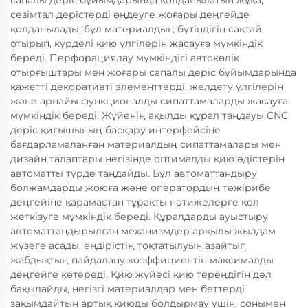
сапалы деріс бұйымдарында қолданылатын жұқа,
сезімтал дерістерді өңдеуге жоғары деңгейде
қолданылады; бұл материалдың бүтіндігін сақтай
отырып, күрделі қию үлгілерін жасауға мүмкіндік
береді. Перфорациялау мүмкіндігі автокөлік
отырғыштары мен жоғары сапалы деріс бұйымдарында
қажетті декоративті элементтерді, желдету үлгілерін
және арнайы функционалды сипаттамаларды жасауға
мүмкіндік береді. Жүйенің ақылды құрал таңдауы CNC
деріс қиғышының басқару интерфейсіне
бағдарламаланған материалдың сипаттамалары мен
дизайн талаптары негізінде оптималды қию әдістерін
автоматты түрде таңдайды. Бұл автоматтандыру
болжамдарды жоюға және оператордың тәжірибе
деңгейіне қарамастан тұрақты нәтижелерге қол
жеткізуге мүмкіндік береді. Құралдарды ауыстыру
автоматтандырылған механизмдер арқылы жылдам
жүзеге асады, өндірістің тоқтатылуын азайтып,
жабдықтың пайдалану коэффициентін максималды
деңгейге көтереді. Қию жүйесі қию тереңдігін дәл
бақылайды, негізгі материалдар мен беттерді
зақымдайтын артық қиюды болдырмау үшін, сонымен