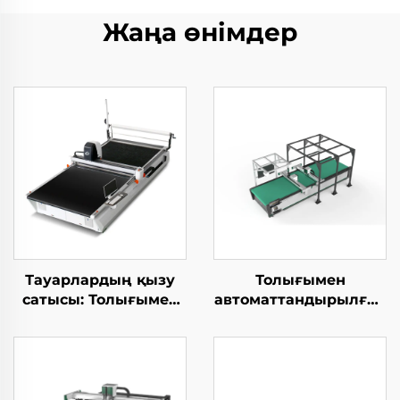
Жаңа өнімдер
Тауарлардың қызу
Толығымен
сатысы: Толығымен
автоматтандырылған
автоматтандырылған
CNC вибрациялық
көпқабатты мата
пышақты шынығын
кесу машинасы, киім
өңдеу үшін арналған
кесу жабдығы
әртүрлі тері кесу
машинасы