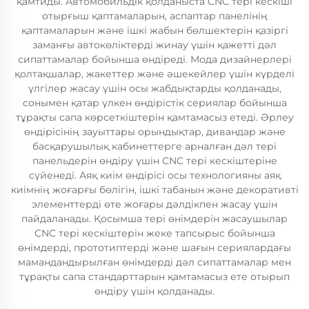
қамтиды. Автомобильдік қолданыста CNC тері кескіші
отырғыш қаптамаларын, аспаптар панелінің
қаптамаларын және ішкі жабын бөлшектерін қазіргі
заманғы автокөліктерді жинау үшін қажетті дәл
сипаттамалар бойынша өндіреді. Мода дизайнерлері
қолтақшалар, жакеттер және әшекейлер үшін күрделі
үлгілер жасау үшін осы жабдықтарды қолданады,
сонымен қатар үлкен өндірістік сериялар бойынша
тұрақты сапа көрсеткіштерін қамтамасыз етеді. Әрлеу
өндірісінің зауыттары орындықтар, дивандар және
басқарушылық кабинеттерге арналған дәл тері
панельдерін өндіру үшін CNC тері кескіштеріне
сүйенеді. Аяқ киім өндірісі осы технологияны аяқ
киімнің жоғарғы бөлігін, ішкі табанын және декоративті
элементтерді өте жоғары дәлдікпен жасау үшін
пайдаланады. Қосымша тері өнімдерін жасаушылар
CNC тері кескіштерін жеке тапсырыс бойынша
өнімдерді, прототиптерді және шағын сериялардағы
мамандандырылған өнімдерді дәл сипаттамалар мен
тұрақты сапа стандарттарын қамтамасыз ете отырып
өндіру үшін қолданады.