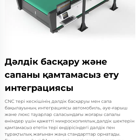
Дәлдік басқару және
сапаны қамтамасыз ету
интеграциясы
CNC тері кескішінің дәлдік басқаруы мен сапа
бақылауының интеграциясы автомобиль, әуе-ғарыш
және люкс тауарлар саласындағы жоғары сапалы
өнімдер үшін қажетті микроскопиялық дәлдік шектерін
қамтамасыз ететін тері өндірісіндегі дәлдік пен
тұрақтылық жағынан жаңа стандарттар орнатады.