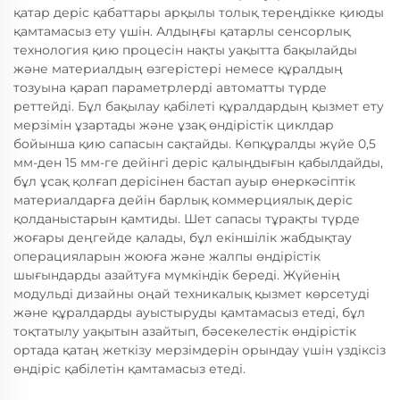
қатар деріс қабаттары арқылы толық тереңдікке қиюды
қамтамасыз ету үшін. Алдыңғы қатарлы сенсорлық
технология қию процесін нақты уақытта бақылайды
және материалдың өзгерістері немесе құралдың
тозуына қарап параметрлерді автоматты түрде
реттейді. Бұл бақылау қабілеті құралдардың қызмет ету
мерзімін ұзартады және ұзақ өндірістік циклдар
бойынша қию сапасын сақтайды. Көпқұралды жүйе 0,5
мм-ден 15 мм-ге дейінгі деріс қалыңдығын қабылдайды,
бұл ұсақ қолғап дерісінен бастап ауыр өнеркәсіптік
материалдарға дейін барлық коммерциялық деріс
қолданыстарын қамтиды. Шет сапасы тұрақты түрде
жоғары деңгейде қалады, бұл екіншілік жабдықтау
операцияларын жоюға және жалпы өндірістік
шығындарды азайтуға мүмкіндік береді. Жүйенің
модульді дизайны оңай техникалық қызмет көрсетуді
және құралдарды ауыстыруды қамтамасыз етеді, бұл
тоқтатылу уақытын азайтып, бәсекелестік өндірістік
ортада қатаң жеткізу мерзімдерін орындау үшін үздіксіз
өндіріс қабілетін қамтамасыз етеді.