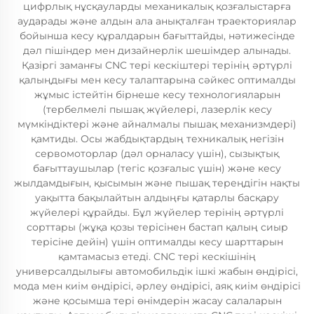
цифрлық нұсқауларды механикалық қозғалыстарға
аударады және алдын ала анықталған траекториялар
бойынша кесу құралдарын бағыттайды, нәтижесінде
дәл пішіндер мен дизайнерлік шешімдер алынады.
Қазіргі заманғы CNC тері кескіштері терінің әртүрлі
қалыңдығы мен кесу талаптарына сәйкес оптималды
жұмыс істейтін бірнеше кесу технологияларын
(тербелмелі пышақ жүйелері, лазерлік кесу
мүмкіндіктері және айналмалы пышақ механизмдері)
қамтиды. Осы жабдықтардың техникалық негізін
сервомоторлар (дәл орналасу үшін), сызықтық
бағыттаушылар (тегіс қозғалыс үшін) және кесу
жылдамдығын, қысымын және пышақ тереңдігін нақты
уақытта бақылайтын алдыңғы қатарлы басқару
жүйелері құрайды. Бұл жүйелер терінің әртүрлі
сорттары (жұқа қозы терісінен бастап қалың сиыр
терісіне дейін) үшін оптималды кесу шарттарын
қамтамасыз етеді. CNC тері кескішінің
универсалдылығы автомобильдік ішкі жабын өндірісі,
мода мен киім өндірісі, әрлеу өндірісі, аяқ киім өндірісі
және қосымша тері өнімдерін жасау салаларын