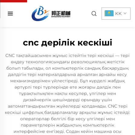
KK
cnc дерілік кескіші
CNC тақтайшасымен жұмыс істейтін тері кескіші — тері
өңдеу технологиясындағы революциялық жетістік
болып табылады, ол компьютерлік сандық басқарудың
дәлдігін тері материалдарына арналған арнайы кесу
механизмдерімен үйлестіреді. Бұл күрделі жабдық
әртүрлі тері түрлерінде өте жоғары дәлдік пен
тұрақтылықпен нақты кесулер, үлгілер мен
дизайнерлік шешімдерді орындау үшін
автоматтандырылған жүйелерді қолданады. CNC тері
кескіші цифрлық бағдарламалау арқылы жұмыс істейді:
операторлар белгілі бір кесу үлгілері мен
параметрлерін жабдықтың компьютерлік
интерфейсіне енгізеді. Содан кейін машина осы