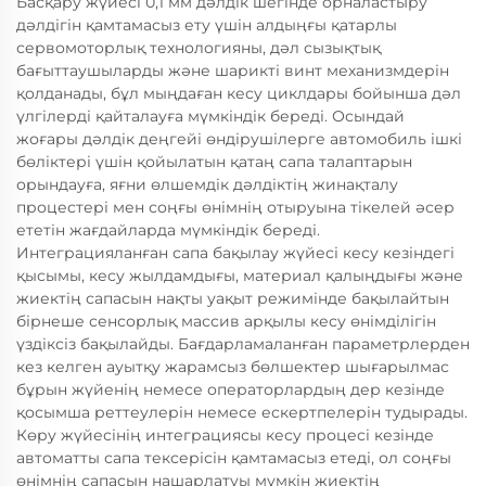
Басқару жүйесі 0,1 мм дәлдік шегінде орналастыру
дәлдігін қамтамасыз ету үшін алдыңғы қатарлы
сервомоторлық технологияны, дәл сызықтық
бағыттаушыларды және шарикті винт механизмдерін
қолданады, бұл мыңдаған кесу циклдары бойынша дәл
үлгілерді қайталауға мүмкіндік береді. Осындай
жоғары дәлдік деңгейі өндірушілерге автомобиль ішкі
бөліктері үшін қойылатын қатаң сапа талаптарын
орындауға, яғни өлшемдік дәлдіктің жинақталу
процестері мен соңғы өнімнің отыруына тікелей әсер
ететін жағдайларда мүмкіндік береді.
Интеграцияланған сапа бақылау жүйесі кесу кезіндегі
қысымы, кесу жылдамдығы, материал қалыңдығы және
жиектің сапасын нақты уақыт режимінде бақылайтын
бірнеше сенсорлық массив арқылы кесу өнімділігін
үздіксіз бақылайды. Бағдарламаланған параметрлерден
кез келген ауытқу жарамсыз бөлшектер шығарылмас
бұрын жүйенің немесе операторлардың дер кезінде
қосымша реттеулерін немесе ескертпелерін тудырады.
Көру жүйесінің интеграциясы кесу процесі кезінде
автоматты сапа тексерісін қамтамасыз етеді, ол соңғы
өнімнің сапасын нашарлатуы мүмкін жиектің