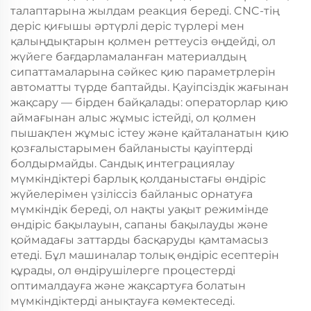
талаптарына жылдам реакция береді. CNC-тің
деріс қиғышы әртүрлі деріс түрлері мен
қалыңдықтарын қолмен реттеусіз өңдейді, ол
жүйеге бағдарламаланған материалдың
сипаттамаларына сәйкес қию параметрлерін
автоматты түрде баптайды. Қауіпсіздік жағынан
жақсару — бірден байқалады: операторлар қию
аймағынан алыс жұмыс істейді, ол қолмен
пышақпен жұмыс істеу және қайталанатын қию
қозғалыстарымен байланысты қауіптерді
болдырмайды. Сандық интеграциялау
мүмкіндіктері барлық қолданыстағы өндіріс
жүйелерімен үзіліссіз байланыс орнатуға
мүмкіндік береді, ол нақты уақыт режимінде
өндіріс бақылауын, сапаны бақылауды және
қоймадағы заттарды басқаруды қамтамасыз
етеді. Бұл машиналар толық өндіріс есептерін
құрады, ол өндірушілерге процестерді
оптималдауға және жақсартуға болатын
мүмкіндіктерді анықтауға көмектеседі.