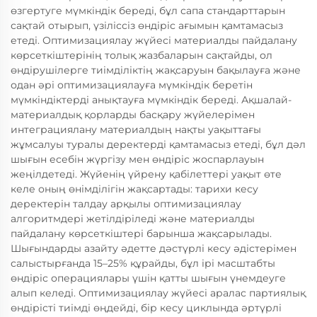
өзгертуге мүмкіндік береді, бұл сапа стандарттарын
сақтай отырып, үзіліссіз өндіріс ағымын қамтамасыз
етеді. Оптимизациялау жүйесі материалды пайдалану
көрсеткіштерінің толық жазбаларын сақтайды, ол
өндірушілерге тиімділіктің жақсаруын бақылауға және
одан әрі оптимизациялауға мүмкіндік беретін
мүмкіндіктерді анықтауға мүмкіндік береді. Ақшалай-
материалдық қорларды басқару жүйелерімен
интеграциялану материалдың нақты уақыттағы
жұмсалуы туралы деректерді қамтамасыз етеді, бұл дәл
шығын есебін жүргізу мен өндіріс жоспарлауын
жеңілдетеді. Жүйенің үйрену қабілеттері уақыт өте
келе оның өнімділігін жақсартады: тарихи кесу
деректерін талдау арқылы оптимизациялау
алгоритмдері жетілдіріледі және материалды
пайдалану көрсеткіштері барынша жақсарылады.
Шығындарды азайту әдетте дәстүрлі кесу әдістерімен
салыстырғанда 15–25% құрайды, бұл ірі масштабты
өндіріс операциялары үшін қатты шығын үнемдеуге
алып келеді. Оптимизациялау жүйесі аралас партиялық
өндірісті тиімді өңдейді, бір кесу циклында әртүрлі