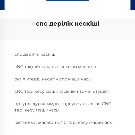
cnc дерілік кескіші
cnc дерілік кескіші
cNC тақтайшаларын кесетін машина
derіліктерді кесетін cnc машинасы
cNC тері кесу машинасының тәмін етушісі
әртүрлі құрылымды өңдеуге арналған CNC
тері кесу машинасы
қытайдың жасаған CNC тері кесу машинасы