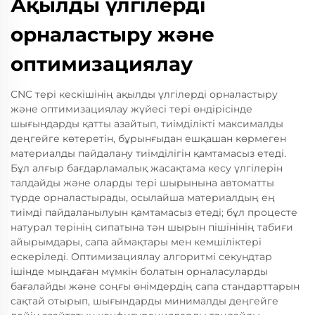
Ақылды үлгілерді
орналастыру және
оптимизациялау
CNC тері кескішінің ақылды үлгілерді орналастыру
және оптимизациялау жүйесі тері өндірісінде
шығындарды қатты азайтып, тиімділікті максималды
деңгейге көтеретін, бұрынғыдан ешқашан көрмеген
материалды пайдалану тиімділігін қамтамасыз етеді.
Бұл алғыр бағдарламалық жасақтама кесу үлгілерін
талдайды және оларды тері шырынына автоматты
түрде орналастырады, осылайша материалдың ең
тиімді пайдаланылуын қамтамасыз етеді; бұл процесте
натурал терінің сипатына тән шырын пішінінің табиғи
айырымдары, сапа аймақтары мен кемшіліктері
ескеріледі. Оптимизациялау алгоритмі секундтар
ішінде мыңдаған мүмкін болатын орналасуларды
бағалайды және соңғы өнімдердің сапа стандарттарын
сақтай отырып, шығындарды минималды деңгейге