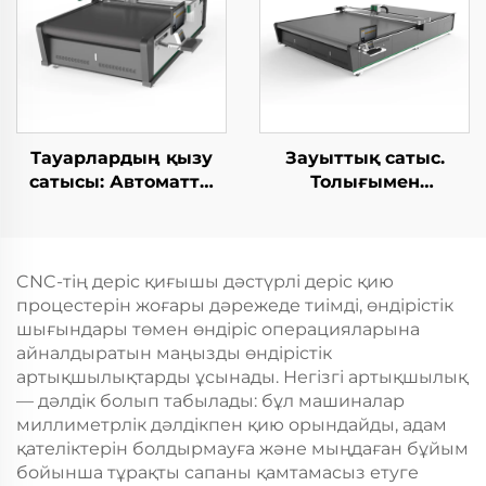
Тауарлардың қызу
Зауыттық сатыс.
сатысы: Автоматты
Толығымен
CNC мәтіндік мата
автоматтандырылған
кескіші, мата кесу
CNC рулонды
машинасы
шыбықтар үшін мата
кескіші, шыбық мата
CNC-тің деріс қиғышы дәстүрлі деріс қию
кесу машинасы
процестерін жоғары дәрежеде тиімді, өндірістік
шығындары төмен өндіріс операцияларына
айналдыратын маңызды өндірістік
артықшылықтарды ұсынады. Негізгі артықшылық
— дәлдік болып табылады: бұл машиналар
миллиметрлік дәлдікпен қию орындайды, адам
қателіктерін болдырмауға және мыңдаған бұйым
бойынша тұрақты сапаны қамтамасыз етуге