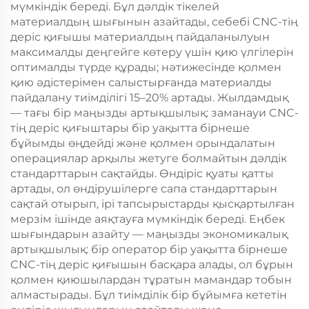
мүмкіндік береді. Бұл дәлдік тікелей
материалдың шығынын азайтады, себебі CNC-тің
деріс қиғышы материалдың пайдаланылуын
максималды деңгейге көтеру үшін қию үлгілерін
оптималды түрде құрады; нәтижесінде қолмен
қию әдістерімен салыстырғанда материалды
пайдалану тиімділігі 15–20% артады. Жылдамдық
— тағы бір маңызды артықшылық: заманауи CNC-
тің деріс қиғыштары бір уақытта бірнеше
бұйымды өңдейді және қолмен орындалатын
операциялар арқылы жетуге болмайтын дәлдік
стандарттарын сақтайды. Өндіріс қуаты қатты
артады, ол өндірушілерге сапа стандарттарын
сақтай отырып, ірі тапсырыстарды қысқартылған
мерзім ішінде аяқтауға мүмкіндік береді. Еңбек
шығындарын азайту — маңызды экономикалық
артықшылық: бір оператор бір уақытта бірнеше
CNC-тің деріс қиғышын басқара алады, ол бұрын
қолмен қиюшылардан тұратын мамандар тобын
алмастырады. Бұл тиімділік бір бұйымға кететін