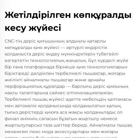
Жетілдірілген көпқұралды
кесу жүйесі
CNC-тің деріс қиғышының алдыңғы қатарлы
көпқұралды қию жүйесі — әртүрлі өндірістік
қолданыста деріс өңдеу мүмкіндіктерін түбегейлі
өзгертетін технологиялық жаңалық. Бұл күрделі жүйе
бір ғана платформада бірнеше қию технологияларын
біріктіреді: дәлдікпен тербелмелі пышақтар, жоғары
жиілікті айналмалы пышақтар және арнайы
перфорациялық құралдар — барлығы деріс қиюының
нақты талаптарына сәйкес оптимизацияланған.
Тербелмелі пышақ жүйесі әдетте мебельдің қаптамасы
мен автокөлік қолданысында қолданылатын қалың,
тығыз дерістерді қиюға аса жақсы қолданылады; ол
финал өнімнің сапасын бұзатын жыртылу немесе
жыртылуларсыз таза шеттер береді. Айналмалы пышақ
механизмі люкс мода аксессуарлары мен жоғары