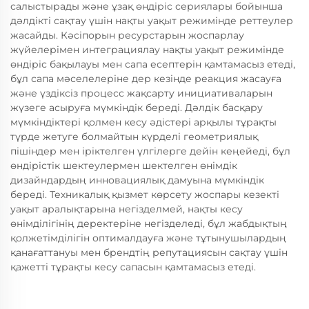
салыстырады және ұзақ өндіріс сериялары бойынша
дәлдікті сақтау үшін нақты уақыт режимінде реттеулер
жасайды. Кәсіпорын ресурстарын жоспарлау
жүйелерімен интеграциялау нақты уақыт режимінде
өндіріс бақылауы мен сапа есептерін қамтамасыз етеді,
бұл сапа мәселелеріне дер кезінде реакция жасауға
және үздіксіз процесс жақсарту инициативаларын
жүзеге асыруға мүмкіндік береді. Дәлдік басқару
мүмкіндіктері қолмен кесу әдістері арқылы тұрақты
түрде жетуге болмайтын күрделі геометриялық
пішіндер мен іріктелген үлгілерге дейін кеңейеді, бұл
өндірістік шектеулермен шектелген өнімдік
дизайндардың инновациялық дамуына мүмкіндік
береді. Техникалық қызмет көрсету жоспары кезекті
уақыт аралықтарына негізделмей, нақты кесу
өнімділігінің деректеріне негізделеді, бұл жабдықтың
қолжетімділігін оптималдауға және тұтынушылардың
қанағаттануы мен брендтің репутациясын сақтау үшін
қажетті тұрақты кесу сапасын қамтамасыз етеді.