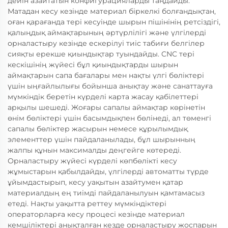
дейін азайтатын конфигурацияларды таңдайды.
Матадан кесу кезінде материал біркелкі болғандықтан,
оған қарағанда тері кесуінде шырын пішінінің ретсіздігі,
қалыңдық аймақтарының әртүрлілігі және үлгілерді
орналастыру кезінде ескерілуі тиіс табиғи белгілер
сияқты ерекше қиындықтар туындайды. CNC тері
кескішінің жүйесі бұл қиындықтарды шырын
аймақтарын сапа бағалары мен нақты үлгі бөліктері
үшін ыңғайлылығы бойынша анықтау және санаттауға
мүмкіндік беретін күрделі карта жасау қабілеттері
арқылы шешеді. Жоғары сапалы аймақтар көрінетін
өнім бөліктері үшін басымдықпен бөлінеді, ал төменгі
сапалы бөліктер жасырын немесе құрылымдық
элементтер үшін пайдаланылады, бұл шырынның
жалпы құнын максималды деңгейге көтереді.
Орналастыру жүйесі күрделі көпбөлікті кесу
жұмыстарын қабылдайды, үлгілерді автоматты түрде
ұйымдастырып, кесу уақытын азайтумен қатар
материалдың ең тиімді пайдаланылуын қамтамасыз
етеді. Нақты уақытта реттеу мүмкіндіктері
операторларға кесу процесі кезінде материал
кемшіліктері анықталған кезде орналастыру жоспарын