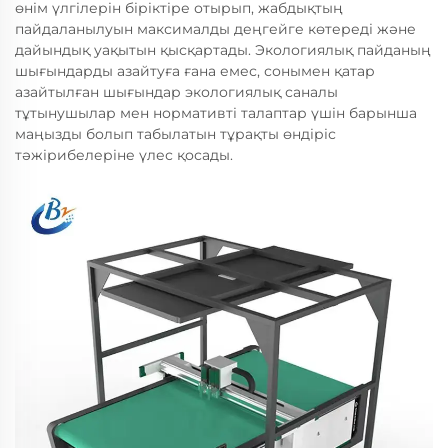
өнім үлгілерін біріктіре отырып, жабдықтың
пайдаланылуын максималды деңгейге көтереді және
дайындық уақытын қысқартады. Экологиялық пайданың
шығындарды азайтуға ғана емес, сонымен қатар
азайтылған шығындар экологиялық саналы
тұтынушылар мен нормативті талаптар үшін барынша
маңызды болып табылатын тұрақты өндіріс
тәжірибелеріне үлес қосады.