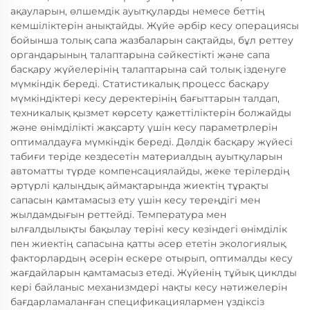
ақауларын, өлшемдік ауытқуларды немесе беттің
кемшіліктерін анықтайды. Жүйе әрбір кесу операциясы
бойынша толық сапа жазбаларын сақтайды, бұл реттеу
органдарының талаптарына сәйкестікті және сапа
басқару жүйелерінің талаптарына сай толық ізденуге
мүмкіндік береді. Статистикалық процесс басқару
мүмкіндіктері кесу деректерінің бағыттарын талдап,
техникалық қызмет көрсету қажеттіліктерін болжайды
және өнімділікті жақсарту үшін кесу параметрлерін
оптималдауға мүмкіндік береді. Дәлдік басқару жүйесі
табиғи теріде кездесетін материалдың ауытқуларын
автоматты түрде компенсациялайды, жеке терілердің
әртүрлі қалыңдық аймақтарында жиектің тұрақты
сапасын қамтамасыз ету үшін кесу тереңдігі мен
жылдамдығын реттейді. Температура мен
ылғалдылықты бақылау теріні кесу кезіндегі өнімділік
пен жиектің сапасына қатты әсер ететін экологиялық
факторлардың әсерін ескере отырып, оптималды кесу
жағдайларын қамтамасыз етеді. Жүйенің тұйық циклды
кері байланыс механизмдері нақты кесу нәтижелерін
бағдарламаланған спецификациялармен үздіксіз