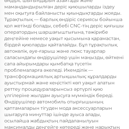
өндіріс шығындарын азайтады және
мамандандырылған деріс қиюшыларды іздеу
мен оқытуға байланысты қиындықтарды жояды.
Тұрақтылық — барлық өндіріс сериясы бойынша
қол жетімді болады, себебі CNC-тің деріс қиғышы
оператордың шаршағыштығына, тәжірибе
деңгейіне немесе уақыт қысымына қарамастан,
бірдей қиюларды қайталайды. Бұл тұрақтылық
автокөлік, әуе-ғарыш және люкс тауарлар
саласындағы өндірушілер үшін маңызды, өйткені
сапа айырымдары қымбатқа түсетін
проблемаларға әкеледі. Икемділік —
трансформациялық артықшылық: құралдарды
ауыстырмай және кеңістікті көп уақыт алатын
реттеу процедураларынсыз әртүрлі қию
үлгілеріне жылдам ауысуға мүмкіндік береді.
Өндірушілер автомобиль отырғышының
қаптамаларын тігуден мода аксессуарларын
шығаруға минуттар ішінде ауыса алады,
осылайша жабдықтың пайдаланылуын
максималды деңгейге көтереді және нарықтың