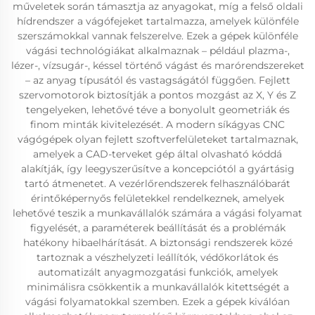
műveletek során támasztja az anyagokat, míg a felső oldali
hídrendszer a vágófejeket tartalmazza, amelyek különféle
szerszámokkal vannak felszerelve. Ezek a gépek különféle
vágási technológiákat alkalmaznak – például plazma-,
lézer-, vízsugár-, késsel történő vágást és marórendszereket
– az anyag típusától és vastagságától függően. Fejlett
szervomotorok biztosítják a pontos mozgást az X, Y és Z
tengelyeken, lehetővé téve a bonyolult geometriák és
finom minták kivitelezését. A modern síkágyas CNC
vágógépek olyan fejlett szoftverfelületeket tartalmaznak,
amelyek a CAD-terveket gép által olvasható kóddá
alakítják, így leegyszerűsítve a koncepciótól a gyártásig
tartó átmenetet. A vezérlőrendszerek felhasználóbarát
érintőképernyős felületekkel rendelkeznek, amelyek
lehetővé teszik a munkavállalók számára a vágási folyamat
figyelését, a paraméterek beállítását és a problémák
hatékony hibaelhárítását. A biztonsági rendszerek közé
tartoznak a vészhelyzeti leállítók, védőkorlátok és
automatizált anyagmozgatási funkciók, amelyek
minimálisra csökkentik a munkavállalók kitettségét a
vágási folyamatokkal szemben. Ezek a gépek kiválóan