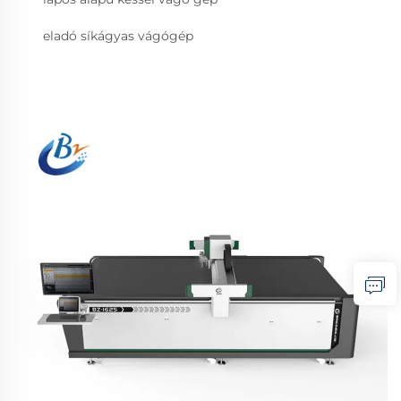
eladó síkágyas vágógép