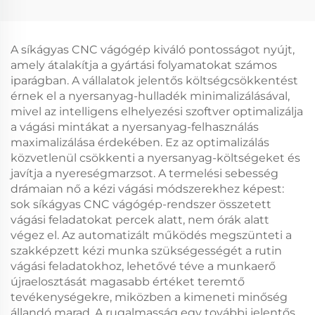
szőnyegvágó gép,
dobozvágó gép,
automatikus szőnyeg-
hullámpapír-vágó gép
és szőnyegpadló-vágó
gép
A síkágyas CNC vágógép kiváló pontosságot nyújt,
amely átalakítja a gyártási folyamatokat számos
iparágban. A vállalatok jelentős költségcsökkentést
érnek el a nyersanyag-hulladék minimalizálásával,
mivel az intelligens elhelyezési szoftver optimalizálja
a vágási mintákat a nyersanyag-felhasználás
maximalizálása érdekében. Ez az optimalizálás
közvetlenül csökkenti a nyersanyag-költségeket és
javítja a nyereségmarzsot. A termelési sebesség
drámaian nő a kézi vágási módszerekhez képest:
sok síkágyas CNC vágógép-rendszer összetett
vágási feladatokat percek alatt, nem órák alatt
végez el. Az automatizált működés megszünteti a
szakképzett kézi munka szükségességét a rutin
vágási feladatokhoz, lehetővé téve a munkaerő
újraelosztását magasabb értéket teremtő
tevékenységekre, miközben a kimeneti minőség
állandó marad. A rugalmasság egy további jelentős