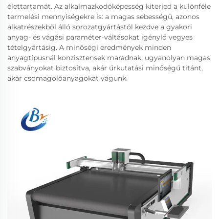
élettartamát. Az alkalmazkodóképesség kiterjed a különféle
termelési mennyiségekre is: a magas sebességű, azonos
alkatrészekből álló sorozatgyártástól kezdve a gyakori
anyag- és vágási paraméter-váltásokat igénylő vegyes
tételgyártásig. A minőségi eredmények minden
anyagtípusnál konzisztensek maradnak, ugyanolyan magas
szabványokat biztosítva, akár űrkutatási minőségű titánt,
akár csomagolóanyagokat vágunk.