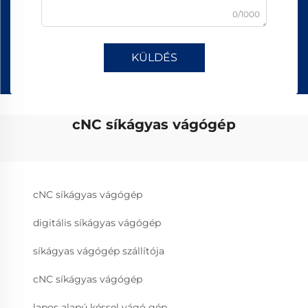
0/1000
KÜLDÉS
cNC síkágyas vágógép
cNC síkágyas vágógép
digitális síkágyas vágógép
síkágyas vágógép szállítója
cNC síkágyas vágógép
lapos alapú késsel vágó gép