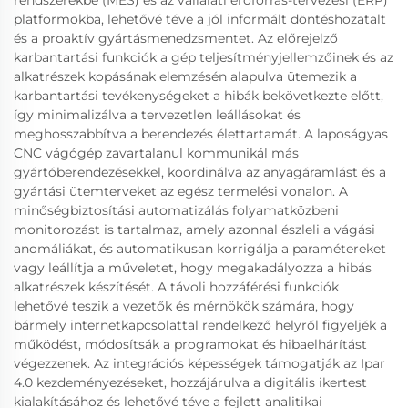
rendszerekbe (MES) és az vállalati erőforrás-tervezési (ERP)
platformokba, lehetővé téve a jól informált döntéshozatalt
és a proaktív gyártásmenedzsmentet. Az előrejelző
karbantartási funkciók a gép teljesítményjellemzőinek és az
alkatrészek kopásának elemzésén alapulva ütemezik a
karbantartási tevékenységeket a hibák bekövetkezte előtt,
így minimalizálva a tervezetlen leállásokat és
meghosszabbítva a berendezés élettartamát. A laposágyas
CNC vágógép zavartalanul kommunikál más
gyártóberendezésekkel, koordinálva az anyagáramlást és a
gyártási ütemterveket az egész termelési vonalon. A
minőségbiztosítási automatizálás folyamatközbeni
monitorozást is tartalmaz, amely azonnal észleli a vágási
anomáliákat, és automatikusan korrigálja a paramétereket
vagy leállítja a műveletet, hogy megakadályozza a hibás
alkatrészek készítését. A távoli hozzáférési funkciók
lehetővé teszik a vezetők és mérnökök számára, hogy
bármely internetkapcsolattal rendelkező helyről figyeljék a
működést, módosítsák a programokat és hibaelhárítást
végezzenek. Az integrációs képességek támogatják az Ipar
4.0 kezdeményezéseket, hozzájárulva a digitális ikertest
kialakításához és lehetővé téve a fejlett analitikai