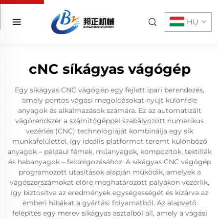
HU
cNC síkágyas vágógép
Egy síkágyas CNC vágógép egy fejlett ipari berendezés,
amely pontos vágási megoldásokat nyújt különféle
anyagok és alkalmazások számára. Ez az automatizált
vágórendszer a számítógéppel szabályozott numerikus
vezérlés (CNC) technológiáját kombinálja egy sík
munkafelülettel, így ideális platformot teremt különböző
anyagok – például fémek, műanyagok, kompozitok, textíliák
és habanyagok – feldolgozásához. A síkágyas CNC vágógép
programozott utasítások alapján működik, amelyek a
vágószerszámokat előre meghatározott pályákon vezérlik,
így biztosítva az eredmények egységességét és kizárva az
emberi hibákat a gyártási folyamatból. Az alapvető
felépítés egy merev síkágyas asztalból áll, amely a vágási