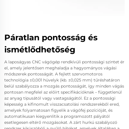
Páratlan pontosság és
ismétlődhetőség
A laposágyas CNC vágógép rendkívüli pontossági szintet ér
el, amely jelentősen meghaladja a hagyományos vágási
módszerek pontosságát. A fejlett szervomotoros
technológia ±0,001 hüvelyk (kb. ±0,025 mm) tűréshatáron
belül szabályozza a mozgás pontosságát, így minden vágás
pontosan megfelel az előírt specifikációknak – függetlenül
az anyag típusától vagy vastagságától. Ez a pontossági
képesség a kifinomult visszacsatolási rendszerekből ered,
amelyek folyamatosan figyelik a vágófej pozícióját, és
automatikusan kiegyenlítik a programozott pályától
esetlegesen eltérő mozgásokat. A zárt hurkú szabályozó
rendszer kiküszöböli a gyűlő hibákat, amelyek általában a