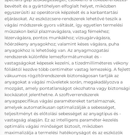
bevételt és a gyártóhelyen elfoglalt helyet, miközben
egyszerűsíti az operátorok képzését és a karbantartási
eljárásokat. Az eszközcsere-rendszerek lehetővé teszik a
vágási módszerek gyors váltását, így egyetlen termelési
műszakon belül plazmavágásra, vastag fémekhez;
lézervágásra, pontos munkákhoz; vízsugárvágásra,
hőérzékeny anyagokhoz; valamint késes vágásra, puha
anyagokhoz is lehetőség van. Az anyagmozgatási
rendszerek különféle lemezformátumokat és -
vastagságokat képesek kezelni, a tizedmilliméteres vékony
fóliáktól kezdve több centiméter vastag lemezekig. A fejlett
vákuumos rögzítőrendszerek biztonságosan tartják az
anyagokat a vágási műveletek során, megakadályozva a
mozgást, amely pontatlanságot okozhatna vagy biztonsági
kockázatot jelenthetne. A szoftverrendszerek
anyagspecifikus vágási paramétereket tartalmaznak,
amelyek automatikusan optimalizálják a sebességet,
teljesítményt és előtolási sebességet az anyagtípus és -
vastagság alapján. Ez az intelligens paraméter-kezelés
optimális vágási minőséget biztosít, miközben
maximalizálja a termelési hatékonyságot és az eszközök