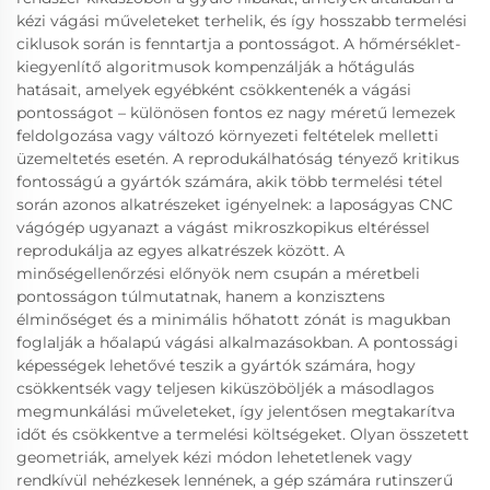
kézi vágási műveleteket terhelik, és így hosszabb termelési
ciklusok során is fenntartja a pontosságot. A hőmérséklet-
kiegyenlítő algoritmusok kompenzálják a hőtágulás
hatásait, amelyek egyébként csökkentenék a vágási
pontosságot – különösen fontos ez nagy méretű lemezek
feldolgozása vagy változó környezeti feltételek melletti
üzemeltetés esetén. A reprodukálhatóság tényező kritikus
fontosságú a gyártók számára, akik több termelési tétel
során azonos alkatrészeket igényelnek: a laposágyas CNC
vágógép ugyanazt a vágást mikroszkopikus eltéréssel
reprodukálja az egyes alkatrészek között. A
minőségellenőrzési előnyök nem csupán a méretbeli
pontosságon túlmutatnak, hanem a konzisztens
élminőséget és a minimális hőhatott zónát is magukban
foglalják a hőalapú vágási alkalmazásokban. A pontossági
képességek lehetővé teszik a gyártók számára, hogy
csökkentsék vagy teljesen kiküszöböljék a másodlagos
megmunkálási műveleteket, így jelentősen megtakarítva
időt és csökkentve a termelési költségeket. Olyan összetett
geometriák, amelyek kézi módon lehetetlenek vagy
rendkívül nehézkesek lennének, a gép számára rutinszerű