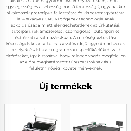
alkalmazhatók nagytermelésű környezetekben, ahol az
egységesség és a sebesség döntő fontosságú, ugyanakkor
alkalmasak prototípus-fejlesztésre és kis sorozatgyártásra
is. A síkágyas CNC vágógépek technológiájának
sokoldalúsága miatt elengedhetetlenek az űrkutatási,
autóipari, reklámszerelési, csomagolási, bútoripari és
építészeti alkalmazásokban. A minőségbiztosítási
képességek közé tartoznak a valós idejű figyelőrendszerek,
amelyek észlelik a programozott specifikációktól való
eltéréseket, így biztosítva, hogy minden vágás megfeleljen
az előre meghatározott tűréshatároknak és a
felületminőségi követelményeknek.
Új termékek