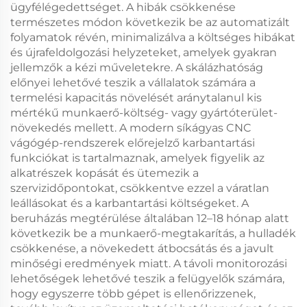
ügyfélégedettséget. A hibák csökkenése
természetes módon következik be az automatizált
folyamatok révén, minimalizálva a költséges hibákat
és újrafeldolgozási helyzeteket, amelyek gyakran
jellemzők a kézi műveletekre. A skálázhatóság
előnyei lehetővé teszik a vállalatok számára a
termelési kapacitás növelését aránytalanul kis
mértékű munkaerő-költség- vagy gyártóterület-
növekedés mellett. A modern síkágyas CNC
vágógép-rendszerek előrejelző karbantartási
funkciókat is tartalmaznak, amelyek figyelik az
alkatrészek kopását és ütemezik a
szervizidőpontokat, csökkentve ezzel a váratlan
leállásokat és a karbantartási költségeket. A
beruházás megtérülése általában 12–18 hónap alatt
következik be a munkaerő-megtakarítás, a hulladék
csökkenése, a növekedett átbocsátás és a javult
minőségi eredmények miatt. A távoli monitorozási
lehetőségek lehetővé teszik a felügyelők számára,
hogy egyszerre több gépet is ellenőrizzenek,