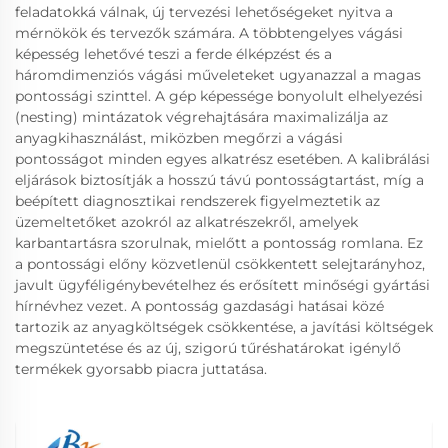
feladatokká válnak, új tervezési lehetőségeket nyitva a
mérnökök és tervezők számára. A többtengelyes vágási
képesség lehetővé teszi a ferde élképzést és a
háromdimenziós vágási műveleteket ugyanazzal a magas
pontossági szinttel. A gép képessége bonyolult elhelyezési
(nesting) mintázatok végrehajtására maximalizálja az
anyagkihasználást, miközben megőrzi a vágási
pontosságot minden egyes alkatrész esetében. A kalibrálási
eljárások biztosítják a hosszú távú pontosságtartást, míg a
beépített diagnosztikai rendszerek figyelmeztetik az
üzemeltetőket azokról az alkatrészekről, amelyek
karbantartásra szorulnak, mielőtt a pontosság romlana. Ez
a pontossági előny közvetlenül csökkentett selejtarányhoz,
javult ügyféligénybevételhez és erősített minőségi gyártási
hírnévhez vezet. A pontosság gazdasági hatásai közé
tartozik az anyagköltségek csökkentése, a javítási költségek
megszüntetése és az új, szigorú tűréshatárokat igénylő
termékek gyorsabb piacra juttatása.