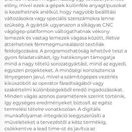
előny, mivel ezek a gépek különféle anyagtípusokat
is kezelhetnek anélkül, hogy nagyobb beállítási
változásokra vagy speciális szerszámokra lenne
szükség. A gyártók ugyanazon a síkágyas CNC
vágógép-platformon váltogathatnak vékony
lemezek és vastag lemezek vágása között, illetve
áttérhetnek fémmegmunkálásról textíliák
feldolgozására. A programozhatóság lehetővé teszi a
gyors feladatváltást, így hatékonyan támogatja
mind a nagy tételű sorozatgyártást, mind az egyedi,
egyszeri projekteket. A minőségi konzisztencia
lényegesen javul, mivel a számítógépes vezérlés
kiküszöböli az operátor fáradtságából vagy
szakértelmi különbségekből eredő ingadozásokat.
Minden vágás azonos paraméterek szerint történik,
így egységes eredményeket biztosít az egész
termelési tételre vonatkozóan. A digitális
munkafolyamat-integráció leegyszerűsíti a
műveleteket a tervezéstől a kész termékig,
csökkentve a lead time-ot és javítva az