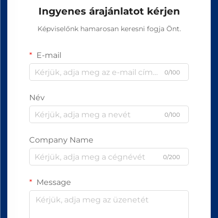
Ingyenes árajánlatot kérjen
Képviselőnk hamarosan keresni fogja Önt.
E-mail
0/100
Név
0/100
Company Name
0/200
Message