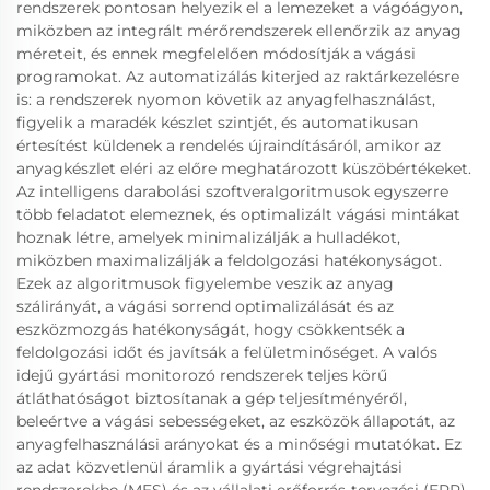
rendszerek pontosan helyezik el a lemezeket a vágóágyon,
miközben az integrált mérőrendszerek ellenőrzik az anyag
méreteit, és ennek megfelelően módosítják a vágási
programokat. Az automatizálás kiterjed az raktárkezelésre
is: a rendszerek nyomon követik az anyagfelhasználást,
figyelik a maradék készlet szintjét, és automatikusan
értesítést küldenek a rendelés újraindításáról, amikor az
anyagkészlet eléri az előre meghatározott küszöbértékeket.
Az intelligens darabolási szoftveralgoritmusok egyszerre
több feladatot elemeznek, és optimalizált vágási mintákat
hoznak létre, amelyek minimalizálják a hulladékot,
miközben maximalizálják a feldolgozási hatékonyságot.
Ezek az algoritmusok figyelembe veszik az anyag
szálirányát, a vágási sorrend optimalizálását és az
eszközmozgás hatékonyságát, hogy csökkentsék a
feldolgozási időt és javítsák a felületminőséget. A valós
idejű gyártási monitorozó rendszerek teljes körű
átláthatóságot biztosítanak a gép teljesítményéről,
beleértve a vágási sebességeket, az eszközök állapotát, az
anyagfelhasználási arányokat és a minőségi mutatókat. Ez
az adat közvetlenül áramlik a gyártási végrehajtási