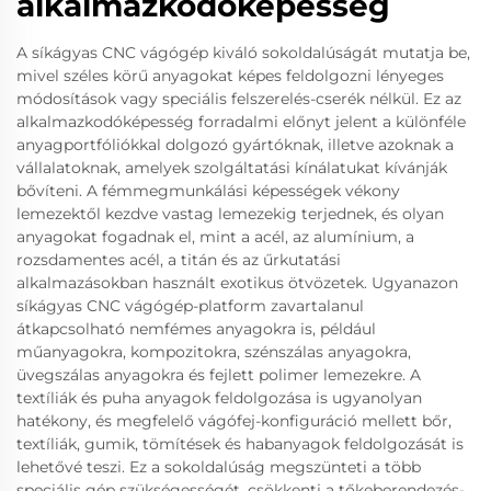
alkalmazkodóképesség
A síkágyas CNC vágógép kiváló sokoldalúságát mutatja be,
mivel széles körű anyagokat képes feldolgozni lényeges
módosítások vagy speciális felszerelés-cserék nélkül. Ez az
alkalmazkodóképesség forradalmi előnyt jelent a különféle
anyagportfóliókkal dolgozó gyártóknak, illetve azoknak a
vállalatoknak, amelyek szolgáltatási kínálatukat kívánják
bővíteni. A fémmegmunkálási képességek vékony
lemezektől kezdve vastag lemezekig terjednek, és olyan
anyagokat fogadnak el, mint a acél, az alumínium, a
rozsdamentes acél, a titán és az űrkutatási
alkalmazásokban használt exotikus ötvözetek. Ugyanazon
síkágyas CNC vágógép-platform zavartalanul
átkapcsolható nemfémes anyagokra is, például
műanyagokra, kompozitokra, szénszálas anyagokra,
üvegszálas anyagokra és fejlett polimer lemezekre. A
textíliák és puha anyagok feldolgozása is ugyanolyan
hatékony, és megfelelő vágófej-konfiguráció mellett bőr,
textíliák, gumik, tömítések és habanyagok feldolgozását is
lehetővé teszi. Ez a sokoldalúság megszünteti a több
speciális gép szükségességét, csökkenti a tőkeberendezés-