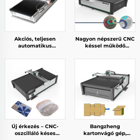
Akciós, teljesen
Nagyon népszerű CNC
automatikus
késsel működő
többrétegű ruházati
hablap-, EVA-,
anyagvágó gép,
gumitömítés- és
ruhakészítési
habvágó gép
vágóberendezés
Új érkezés – CNC-
Bangzheng
oszcilláló késes
kartonvágó gép,