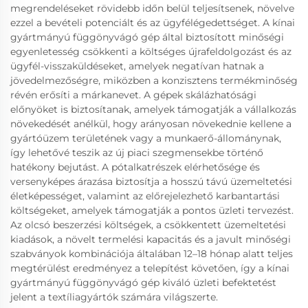
megrendeléseket rövidebb időn belül teljesítsenek, növelve
ezzel a bevételi potenciált és az ügyfélégedettséget. A kínai
gyártmányú függönyvágó gép által biztosított minőségi
egyenletesség csökkenti a költséges újrafeldolgozást és az
ügyfél-visszaküldéseket, amelyek negatívan hatnak a
jövedelmezőségre, miközben a konzisztens termékminőség
révén erősíti a márkanevet. A gépek skálázhatósági
előnyöket is biztosítanak, amelyek támogatják a vállalkozás
növekedését anélkül, hogy arányosan növekednie kellene a
gyártóüzem területének vagy a munkaerő-állománynak,
így lehetővé teszik az új piaci szegmensekbe történő
hatékony bejutást. A pótalkatrészek elérhetősége és
versenyképes árazása biztosítja a hosszú távú üzemeltetési
életképességet, valamint az előrejelezhető karbantartási
költségeket, amelyek támogatják a pontos üzleti tervezést.
Az olcsó beszerzési költségek, a csökkentett üzemeltetési
kiadások, a növelt termelési kapacitás és a javult minőségi
szabványok kombinációja általában 12–18 hónap alatt teljes
megtérülést eredményez a telepítést követően, így a kínai
gyártmányú függönyvágó gép kiváló üzleti befektetést
jelent a textíliagyártók számára világszerte.