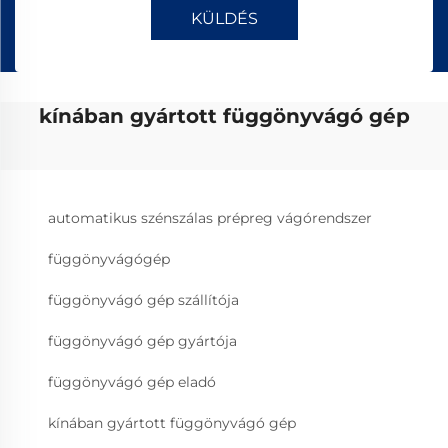
KÜLDÉS
kínában gyártott függönyvágó gép
automatikus szénszálas prépreg vágórendszer
függönyvágógép
függönyvágó gép szállítója
függönyvágó gép gyártója
függönyvágó gép eladó
kínában gyártott függönyvágó gép