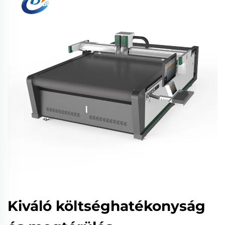
Kiváló költséghatékonyság