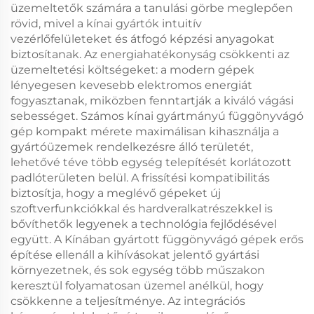
üzemeltetők számára a tanulási görbe meglepően
rövid, mivel a kínai gyártók intuitív
vezérlőfelületeket és átfogó képzési anyagokat
biztosítanak. Az energiahatékonyság csökkenti az
üzemeltetési költségeket: a modern gépek
lényegesen kevesebb elektromos energiát
fogyasztanak, miközben fenntartják a kiváló vágási
sebességet. Számos kínai gyártmányú függönyvágó
gép kompakt mérete maximálisan kihasználja a
gyártóüzemek rendelkezésre álló területét,
lehetővé téve több egység telepítését korlátozott
padlóterületen belül. A frissítési kompatibilitás
biztosítja, hogy a meglévő gépeket új
szoftverfunkciókkal és hardveralkatrészekkel is
bővíthetők legyenek a technológia fejlődésével
együtt. A Kínában gyártott függönyvágó gépek erős
építése ellenáll a kihívásokat jelentő gyártási
környezetnek, és sok egység több műszakon
keresztül folyamatosan üzemel anélkül, hogy
csökkenne a teljesítménye. Az integrációs