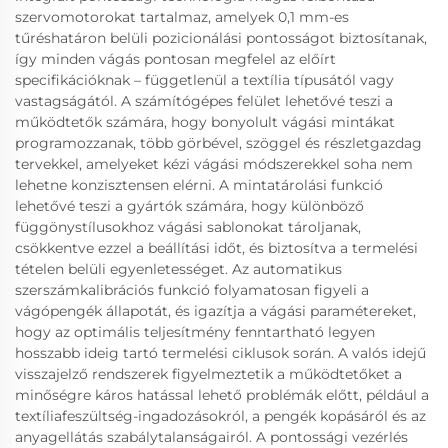
szervomotorokat tartalmaz, amelyek 0,1 mm-es
tűréshatáron belüli pozicionálási pontosságot biztosítanak,
így minden vágás pontosan megfelel az előírt
specifikációknak – függetlenül a textília típusától vagy
vastagságától. A számítógépes felület lehetővé teszi a
működtetők számára, hogy bonyolult vágási mintákat
programozzanak, több görbével, szöggel és részletgazdag
tervekkel, amelyeket kézi vágási módszerekkel soha nem
lehetne konzisztensen elérni. A mintatárolási funkció
lehetővé teszi a gyártók számára, hogy különböző
függönystílusokhoz vágási sablonokat tároljanak,
csökkentve ezzel a beállítási időt, és biztosítva a termelési
tételen belüli egyenletességet. Az automatikus
szerszámkalibrációs funkció folyamatosan figyeli a
vágópengék állapotát, és igazítja a vágási paramétereket,
hogy az optimális teljesítmény fenntartható legyen
hosszabb ideig tartó termelési ciklusok során. A valós idejű
visszajelző rendszerek figyelmeztetik a működtetőket a
minőségre káros hatással lehető problémák előtt, például a
textíliafeszültség-ingadozásokról, a pengék kopásáról és az
anyagellátás szabálytalanságairól. A pontossági vezérlés