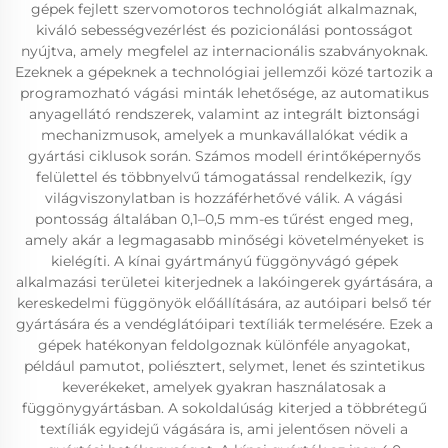
gépek fejlett szervomotoros technológiát alkalmaznak,
kiváló sebességvezérlést és pozicionálási pontosságot
nyújtva, amely megfelel az internacionális szabványoknak.
Ezeknek a gépeknek a technológiai jellemzői közé tartozik a
programozható vágási minták lehetősége, az automatikus
anyagellátó rendszerek, valamint az integrált biztonsági
mechanizmusok, amelyek a munkavállalókat védik a
gyártási ciklusok során. Számos modell érintőképernyős
felülettel és többnyelvű támogatással rendelkezik, így
világviszonylatban is hozzáférhetővé válik. A vágási
pontosság általában 0,1–0,5 mm-es tűrést enged meg,
amely akár a legmagasabb minőségi követelményeket is
kielégíti. A kínai gyártmányú függönyvágó gépek
alkalmazási területei kiterjednek a lakóingerek gyártására, a
kereskedelmi függönyök előállítására, az autóipari belső tér
gyártására és a vendéglátóipari textíliák termelésére. Ezek a
gépek hatékonyan feldolgoznak különféle anyagokat,
például pamutot, poliésztert, selymet, lenet és szintetikus
keverékeket, amelyek gyakran használatosak a
függönygyártásban. A sokoldalúság kiterjed a többrétegű
textíliák egyidejű vágására is, ami jelentősen növeli a