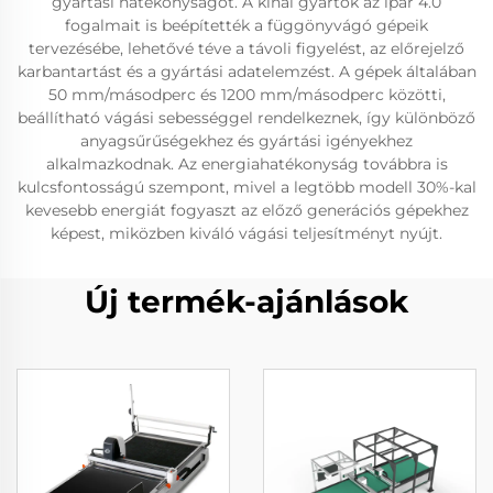
gyártási hatékonyságot. A kínai gyártók az ipar 4.0
fogalmait is beépítették a függönyvágó gépeik
tervezésébe, lehetővé téve a távoli figyelést, az előrejelző
karbantartást és a gyártási adatelemzést. A gépek általában
50 mm/másodperc és 1200 mm/másodperc közötti,
beállítható vágási sebességgel rendelkeznek, így különböző
anyagsűrűségekhez és gyártási igényekhez
alkalmazkodnak. Az energiahatékonyság továbbra is
kulcsfontosságú szempont, mivel a legtöbb modell 30%-kal
kevesebb energiát fogyaszt az előző generációs gépekhez
képest, miközben kiváló vágási teljesítményt nyújt.
Új termék-ajánlások