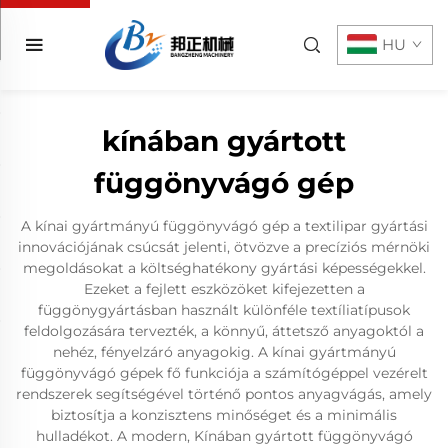
HU
kínában gyártott
függönyvágó gép
A kínai gyártmányú függönyvágó gép a textilipar gyártási
innovációjának csúcsát jelenti, ötvözve a precíziós mérnöki
megoldásokat a költséghatékony gyártási képességekkel.
Ezeket a fejlett eszközöket kifejezetten a
függönygyártásban használt különféle textíliatípusok
feldolgozására tervezték, a könnyű, áttetsző anyagoktól a
nehéz, fényelzáró anyagokig. A kínai gyártmányú
függönyvágó gépek fő funkciója a számítógéppel vezérelt
rendszerek segítségével történő pontos anyagvágás, amely
biztosítja a konzisztens minőséget és a minimális
hulladékot. A modern, Kínában gyártott függönyvágó