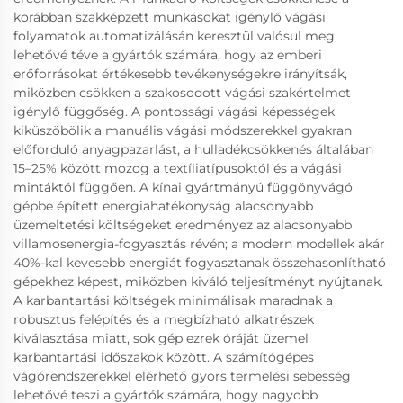
korábban szakképzett munkásokat igénylő vágási
folyamatok automatizálásán keresztül valósul meg,
lehetővé téve a gyártók számára, hogy az emberi
erőforrásokat értékesebb tevékenységekre irányítsák,
miközben csökken a szakosodott vágási szakértelmet
igénylő függőség. A pontossági vágási képességek
kiküszöbölik a manuális vágási módszerekkel gyakran
előforduló anyagpazarlást, a hulladékcsökkenés általában
15–25% között mozog a textíliatípusoktól és a vágási
mintáktól függően. A kínai gyártmányú függönyvágó
gépbe épített energiahatékonyság alacsonyabb
üzemeltetési költségeket eredményez az alacsonyabb
villamosenergia-fogyasztás révén; a modern modellek akár
40%-kal kevesebb energiát fogyasztanak összehasonlítható
gépekhez képest, miközben kiváló teljesítményt nyújtanak.
A karbantartási költségek minimálisak maradnak a
robusztus felépítés és a megbízható alkatrészek
kiválasztása miatt, sok gép ezrek óráját üzemel
karbantartási időszakok között. A számítógépes
vágórendszerekkel elérhető gyors termelési sebesség
lehetővé teszi a gyártók számára, hogy nagyobb