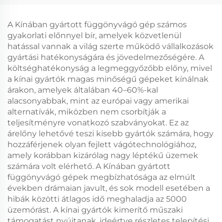
gumitömítés- és
habvágó gép
A Kínában gyártott függönyvágó gép számos
gyakorlati előnnyel bír, amelyek közvetlenül
hatással vannak a világ szerte működő vállalkozások
gyártási hatékonyságára és jövedelmezőségére. A
költséghatékonyság a legmeggyőzőbb előny, mivel
a kínai gyártók magas minőségű gépeket kínálnak
árakon, amelyek általában 40–60%-kal
alacsonyabbak, mint az európai vagy amerikai
alternatívák, miközben nem csorbítják a
teljesítményre vonatkozó szabványokat. Ez az
árelőny lehetővé teszi kisebb gyártók számára, hogy
hozzáférjenek olyan fejlett vágótechnológiához,
amely korábban kizárólag nagy léptékű üzemek
számára volt elérhető. A Kínában gyártott
függönyvágó gépek megbízhatósága az elmúlt
években drámaian javult, és sok modell esetében a
hibák közötti átlagos idő meghaladja az 5000
üzemórást. A kínai gyártók kimerítő műszaki
támogatást nyújtanak, ideértve részletes telepítési