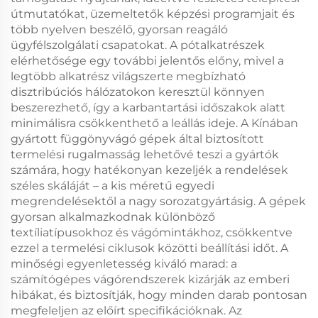
útmutatókat, üzemeltetők képzési programjait és
több nyelven beszélő, gyorsan reagáló
ügyfélszolgálati csapatokat. A pótalkatrészek
elérhetősége egy további jelentős előny, mivel a
legtöbb alkatrész világszerte megbízható
disztribúciós hálózatokon keresztül könnyen
beszerezhető, így a karbantartási időszakok alatt
minimálisra csökkenthető a leállás ideje. A Kínában
gyártott függönyvágó gépek által biztosított
termelési rugalmasság lehetővé teszi a gyártók
számára, hogy hatékonyan kezeljék a rendelések
széles skáláját – a kis méretű egyedi
megrendelésektől a nagy sorozatgyártásig. A gépek
gyorsan alkalmazkodnak különböző
textíliatípusokhoz és vágómintákhoz, csökkentve
ezzel a termelési ciklusok közötti beállítási időt. A
minőségi egyenletesség kiváló marad: a
számítógépes vágórendszerek kizárják az emberi
hibákat, és biztosítják, hogy minden darab pontosan
megfeleljen az előírt specifikációknak. Az