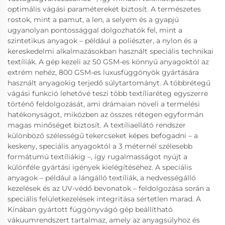
optimális vágási paramétereket biztosít. A természetes
rostok, mint a pamut, a len, a selyem és a gyapjú
ugyanolyan pontossággal dolgozhatók fel, mint a
szintetikus anyagok – például a poliészter, a nylon és a
kereskedelmi alkalmazásokban használt speciális technikai
textíliák. A gép kezeli az 50 GSM-es könnyű anyagoktól az
extrém nehéz, 800 GSM-es luxusfüggönyök gyártására
használt anyagokig terjedő súlytartományt. A többrétegű
vágási funkció lehetővé teszi több textíliaréteg egyszerre
történő feldolgozását, ami drámaian növeli a termelési
hatékonyságot, miközben az összes rétegen egyformán
magas minőséget biztosít. A textíliaellátó rendszer
különböző szélességű tekercseket képes befogadni – a
keskeny, speciális anyagoktól a 3 méternél szélesebb
formátumú textíliákig –, így rugalmasságot nyújt a
különféle gyártási igények kielégítéséhez. A speciális
anyagok – például a lángálló textíliák, a nedvességálló
kezelések és az UV-védő bevonatok – feldolgozása során a
speciális felületkezelések integritása sértetlen marad. A
Kínában gyártott függönyvágó gép beállítható
vákuumrendszert tartalmaz, amely az anyagsúlyhoz és