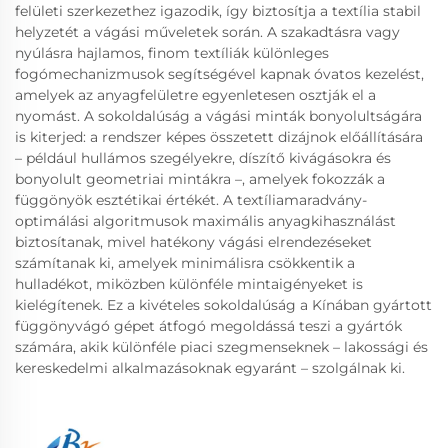
felületi szerkezethez igazodik, így biztosítja a textília stabil
helyzetét a vágási műveletek során. A szakadtásra vagy
nyúlásra hajlamos, finom textíliák különleges
fogómechanizmusok segítségével kapnak óvatos kezelést,
amelyek az anyagfelületre egyenletesen osztják el a
nyomást. A sokoldalúság a vágási minták bonyolultságára
is kiterjed: a rendszer képes összetett dizájnok előállítására
– például hullámos szegélyekre, díszítő kivágásokra és
bonyolult geometriai mintákra –, amelyek fokozzák a
függönyök esztétikai értékét. A textíliamaradvány-
optimálási algoritmusok maximális anyagkihasználást
biztosítanak, mivel hatékony vágási elrendezéseket
számítanak ki, amelyek minimálisra csökkentik a
hulladékot, miközben különféle mintaigényeket is
kielégítenek. Ez a kivételes sokoldalúság a Kínában gyártott
függönyvágó gépet átfogó megoldássá teszi a gyártók
számára, akik különféle piaci szegmenseknek – lakossági és
kereskedelmi alkalmazásoknak egyaránt – szolgálnak ki.