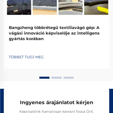
Bangzheng többrétegű textíliavágó gép: A
vágási innováció képviselője az intelligens
gyártás korában
TÖBBET TUDJ MEG
Ingyenes árajánlatot kérjen
Képviselőnk hamarosan keresni fogja Önt.