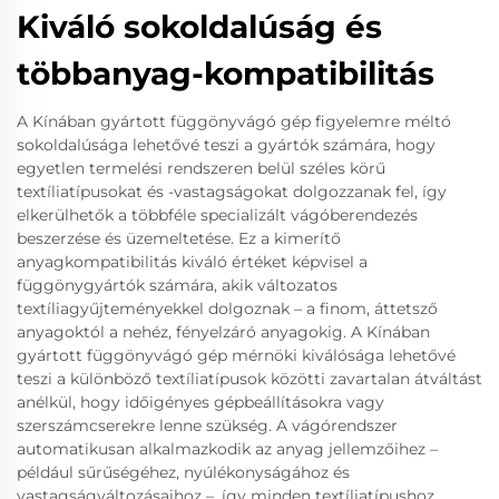
Kiváló sokoldalúság és
többanyag-kompatibilitás
A Kínában gyártott függönyvágó gép figyelemre méltó
sokoldalúsága lehetővé teszi a gyártók számára, hogy
egyetlen termelési rendszeren belül széles körű
textíliatípusokat és -vastagságokat dolgozzanak fel, így
elkerülhetők a többféle specializált vágóberendezés
beszerzése és üzemeltetése. Ez a kimerítő
anyagkompatibilitás kiváló értéket képvisel a
függönygyártók számára, akik változatos
textíliagyűjteményekkel dolgoznak – a finom, áttetsző
anyagoktól a nehéz, fényelzáró anyagokig. A Kínában
gyártott függönyvágó gép mérnöki kiválósága lehetővé
teszi a különböző textíliatípusok közötti zavartalan átváltást
anélkül, hogy időigényes gépbeállításokra vagy
szerszámcserekre lenne szükség. A vágórendszer
automatikusan alkalmazkodik az anyag jellemzőihez –
például sűrűségéhez, nyúlékonyságához és
vastagságváltozásaihoz –, így minden textíliatípushoz