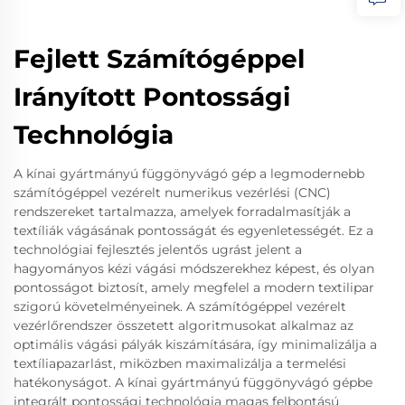
Fejlett Számítógéppel
Irányított Pontossági
Technológia
A kínai gyártmányú függönyvágó gép a legmodernebb
számítógéppel vezérelt numerikus vezérlési (CNC)
rendszereket tartalmazza, amelyek forradalmasítják a
textíliák vágásának pontosságát és egyenletességét. Ez a
technológiai fejlesztés jelentős ugrást jelent a
hagyományos kézi vágási módszerekhez képest, és olyan
pontosságot biztosít, amely megfelel a modern textilipar
szigorú követelményeinek. A számítógéppel vezérelt
vezérlőrendszer összetett algoritmusokat alkalmaz az
optimális vágási pályák kiszámítására, így minimalizálja a
textíliapazarlást, miközben maximalizálja a termelési
hatékonyságot. A kínai gyártmányú függönyvágó gépbe
integrált pontossági technológia magas felbontású