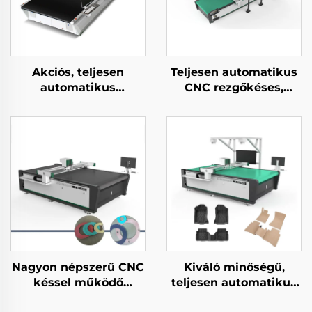
Akciós, teljesen
Teljesen automatikus
automatikus
CNC rezgőkéses,
többrétegű ruházati
valódi bőr vágó gép
anyagvágó gép,
ruhakészítési
vágóberendezés
Nagyon népszerű CNC
Kiváló minőségű,
késsel működő
teljesen automatikus
hablap-, EVA-,
bőr autóülés-vágó gép