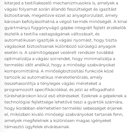
kiterjed a textíliakezelő mechanizmusokra is, amelyek a
vágási folyamat során állandó feszültséget és igazítást
biztosítanak, megelőzve ezzel az anyagtorzulást, amely
károsan befolyásolhatná a végső termék minőségét. A kínai
gyártmányú függönyvágó gépbe integrált fejlett érzékelők
észlelik a textília vastagságának változásait, és
automatikusan igazítják a vágási nyomást, hogy tiszta
vágásokat biztosítsanak különböző sűrűségű anyagok
esetén is. A számítógéppel vezérelt rendszer továbbá
optimalizálja a vágási sorrendet, hogy minimalizálja a
termelési időt anélkül, hogy a minőségi szabványokat
kompromittálná. A minőségbiztosítási funkciók közé
tartozik az automatikus méretellenőrzés, amely
összehasonlítja a tényleges vágási méreteket a
programozott specifikációkkal, és jelzi az elfogadható
tűréshatárokon kívül eső eltéréseket. Ezeknek a gépeknek a
technológiai fejlettsége lehetővé teszi a gyártók számára,
hogy korábban elérhetetlen termelési sebességet érjenek
el, miközben kiváló minőségi szabványokat tartanak fenn,
amelyek megfelelnek a különösen magas igényeket
támasztó ügyfelek elvárásainak.