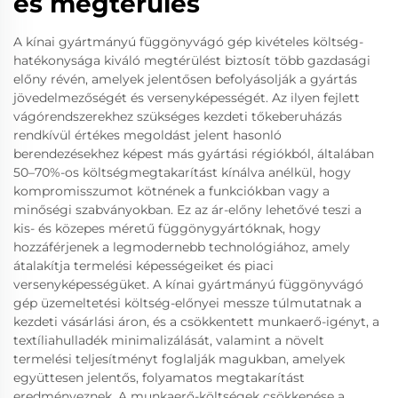
és megtérülés
A kínai gyártmányú függönyvágó gép kivételes költség-
hatékonysága kiváló megtérülést biztosít több gazdasági
előny révén, amelyek jelentősen befolyásolják a gyártás
jövedelmezőségét és versenyképességét. Az ilyen fejlett
vágórendszerekhez szükséges kezdeti tőkeberuházás
rendkívül értékes megoldást jelent hasonló
berendezésekhez képest más gyártási régiókból, általában
50–70%-os költségmegtakarítást kínálva anélkül, hogy
kompromisszumot kötnének a funkciókban vagy a
minőségi szabványokban. Ez az ár-előny lehetővé teszi a
kis- és közepes méretű függönygyártóknak, hogy
hozzáférjenek a legmodernebb technológiához, amely
átalakítja termelési képességeiket és piaci
versenyképességüket. A kínai gyártmányú függönyvágó
gép üzemeltetési költség-előnyei messze túlmutatnak a
kezdeti vásárlási áron, és a csökkentett munkaerő-igényt, a
textíliahulladék minimalizálását, valamint a növelt
termelési teljesítményt foglalják magukban, amelyek
együttesen jelentős, folyamatos megtakarítást
eredményeznek. A munkaerő-költségek csökkenése a