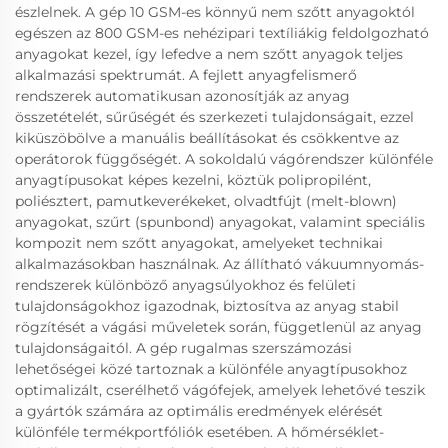
észlelnek. A gép 10 GSM-es könnyű nem szőtt anyagoktól
egészen az 800 GSM-es nehézipari textíliákig feldolgozható
anyagokat kezel, így lefedve a nem szőtt anyagok teljes
alkalmazási spektrumát. A fejlett anyagfelismerő
rendszerek automatikusan azonosítják az anyag
összetételét, sűrűségét és szerkezeti tulajdonságait, ezzel
kiküszöbölve a manuális beállításokat és csökkentve az
operátorok függőségét. A sokoldalú vágórendszer különféle
anyagtípusokat képes kezelni, köztük polipropilént,
poliésztert, pamutkeverékeket, olvadtfújt (melt-blown)
anyagokat, szűrt (spunbond) anyagokat, valamint speciális
kompozit nem szőtt anyagokat, amelyeket technikai
alkalmazásokban használnak. Az állítható vákuumnyomás-
rendszerek különböző anyagsúlyokhoz és felületi
tulajdonságokhoz igazodnak, biztosítva az anyag stabil
rögzítését a vágási műveletek során, függetlenül az anyag
tulajdonságaitól. A gép rugalmas szerszámozási
lehetőségei közé tartoznak a különféle anyagtípusokhoz
optimalizált, cserélhető vágófejek, amelyek lehetővé teszik
a gyártók számára az optimális eredmények elérését
különféle termékportfóliók esetében. A hőmérséklet-