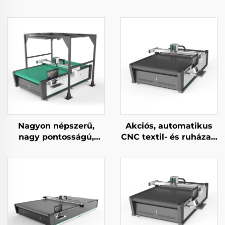
Nagyon népszerű,
Akciós, automatikus
nagy pontosságú,
CNC textil- és ruházati
teljesen automatikus
anyagvágó gép
CNC bőrvágó gép