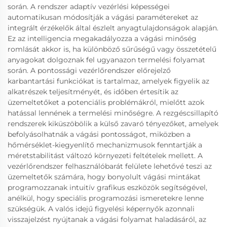
során. A rendszer adaptív vezérlési képességei
automatikusan módosítják a vágási paramétereket az
integrált érzékelők által észlelt anyagtulajdonságok alapján.
Ez az intelligencia megakadályozza a vágási minőség
romlását akkor is, ha különböző sűrűségű vagy összetételű
anyagokat dolgoznak fel ugyanazon termelési folyamat
során. A pontossági vezérlőrendszer előrejelző
karbantartási funkciókat is tartalmaz, amelyek figyelik az
alkatrészek teljesítményét, és időben értesítik az
üzemeltetőket a potenciális problémákról, mielőtt azok
hatással lennének a termelési minőségre. A rezgéscsillapító
rendszerek kiküszöbölik a külső zavaró tényezőket, amelyek
befolyásolhatnák a vágási pontosságot, miközben a
hőmérséklet-kiegyenlítő mechanizmusok fenntartják a
méretstabilitást változó környezeti feltételek mellett. A
vezérlőrendszer felhasználóbarát felülete lehetővé teszi az
üzemeltetők számára, hogy bonyolult vágási mintákat
programozzanak intuitív grafikus eszközök segítségével,
anélkül, hogy speciális programozási ismeretekre lenne
szükségük. A valós idejű figyelési képernyők azonnali
visszajelzést nyújtanak a vágási folyamat haladásáról, az