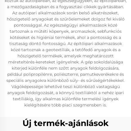
köztük az autóiparban, az egészségügyben, az építőiparban,
a mezőgazdaságban és a fogyasztási cikkek gyártásában.
Az autóipari alkalmazások során belső alkatrészeket,
hőszigetelő anyagokat és szűrőelemeket dolgoz fel kiváló
pontossággal. Az egészségügyi alkalmazások közé
tartoznak a műtéti köpenyek, arcmaszkok, sebfunkciós
kötéseket és higiéniai termékek, ahol a pontosság és a
tisztaság döntő fontosságú. Az építőipari alkalmazások
közé tartoznak a geotextíliák, a tetőfedő anyagok és a
hőszigetelő termékek, amelyek meghatározott
méreteltérés-kereteket igényelnek. A gép sokoldalúsága
kiterjed különféle nem szőtt anyagok feldolgozására,
például polipropilénre, poliészterre, pamutkeverékekre és
speciális anyagokra különböző súly- és sűrűségértékekkel.
Vágóképessége lehetővé teszi különböző vastagságú
anyagok feldolgozását, a könnyű textíliáktól a nehéz ipari
textíliákig, így alkalmas különféle termelési igények
kielégítésére több piaci szegmensben is.
Új termék-ajánlások