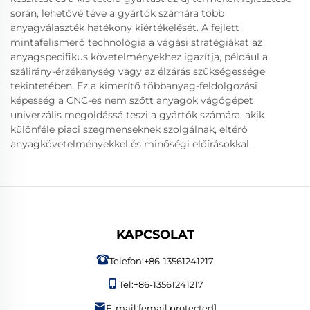
során, lehetővé téve a gyártók számára több
anyagválaszték hatékony kiértékelését. A fejlett
mintafelismerő technológia a vágási stratégiákat az
anyagspecifikus követelményekhez igazítja, például a
szálirány-érzékenység vagy az élzárás szükségessége
tekintetében. Ez a kimerítő többanyag-feldolgozási
képesség a CNC-es nem szőtt anyagok vágógépet
univerzális megoldássá teszi a gyártók számára, akik
különféle piaci szegmenseknek szolgálnak, eltérő
anyagkövetelményekkel és minőségi előírásokkal.
KAPCSOLAT
Telefon:
+86-13561241217
Tel:
+86-13561241217
E-mail:
[email protected]