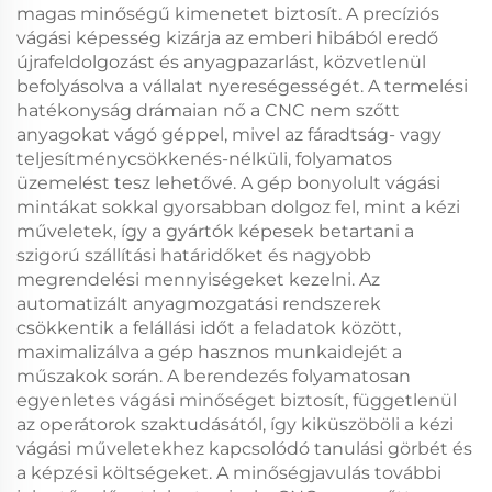
magas minőségű kimenetet biztosít. A precíziós
vágási képesség kizárja az emberi hibából eredő
újrafeldolgozást és anyagpazarlást, közvetlenül
befolyásolva a vállalat nyereségességét. A termelési
hatékonyság drámaian nő a CNC nem szőtt
anyagokat vágó géppel, mivel az fáradtság- vagy
teljesítménycsökkenés-nélküli, folyamatos
üzemelést tesz lehetővé. A gép bonyolult vágási
mintákat sokkal gyorsabban dolgoz fel, mint a kézi
műveletek, így a gyártók képesek betartani a
szigorú szállítási határidőket és nagyobb
megrendelési mennyiségeket kezelni. Az
automatizált anyagmozgatási rendszerek
csökkentik a felállási időt a feladatok között,
maximalizálva a gép hasznos munkaidejét a
műszakok során. A berendezés folyamatosan
egyenletes vágási minőséget biztosít, függetlenül
az operátorok szaktudásától, így kiküszöböli a kézi
vágási műveletekhez kapcsolódó tanulási görbét és
a képzési költségeket. A minőségjavulás további