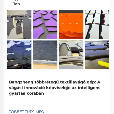
Jan
Bangzheng többrétegű textíliavágó gép: A
vágási innováció képviselője az intelligens
gyártás korában
TÖBBET TUDJ MEG