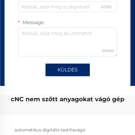
0/200
Message
0/1000
KÜLDÉS
cNC nem szőtt anyagokat vágó gép
automatikus digitális textíliavágó