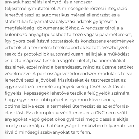
anyagkihasználási arányról és a rendszer
teljesítménymutatóiról. A minőségellenőrzési integráció
lehetővé teszi az automatikus mérési ellenőrzést és a
statisztikai folyamatszabályozási adatok gyűjtését a
megfelelőségi dokumentációkhoz. A rendszer tárolja a
különböző anyagtípusokhoz tartozó vágási paramétereket,
így gyors beállításváltoztatások és konzisztens eredmények
érhetők el a termelési tételcsoportok között. Vészhelyzeti
reakciós protokollok automatikusan leállítják a működést
és biztonságossá teszik a vágóterületet, ha anomáliákat
észlelnek, ezzel mind a berendezést, mind az üzemeltetőket
védelmezve. A pontossági vezérlőrendszer moduláris terve
lehetővé teszi a jövőbeli frissítéseket és testreszabást az
egyre változó termelési igények kielégítéséhez. A távoli
figyelési képességek lehetővé teszik a felügyelők számára,
hogy egyszerre több gépet is nyomon kövessenek,
optimalizálva ezzel a termelési ütemezést és az erőforrás-
elosztást. Ez a komplex vezérlőrendszer a CNC nem szőtt
anyagokat vágó gépet okos gyártási megoldássá alakítja,
amely maximálja a hatékonyságot, miközben folyamatosan
kiváló minőségi szabványokat tart fenn.