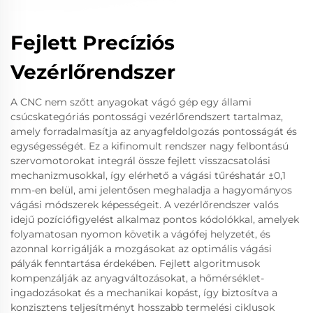
Fejlett Precíziós
Vezérlőrendszer
A CNC nem szőtt anyagokat vágó gép egy állami
csúcskategóriás pontossági vezérlőrendszert tartalmaz,
amely forradalmasítja az anyagfeldolgozás pontosságát és
egységességét. Ez a kifinomult rendszer nagy felbontású
szervomotorokat integrál össze fejlett visszacsatolási
mechanizmusokkal, így elérhető a vágási tűréshatár ±0,1
mm-en belül, ami jelentősen meghaladja a hagyományos
vágási módszerek képességeit. A vezérlőrendszer valós
idejű pozíciófigyelést alkalmaz pontos kódolókkal, amelyek
folyamatosan nyomon követik a vágófej helyzetét, és
azonnal korrigálják a mozgásokat az optimális vágási
pályák fenntartása érdekében. Fejlett algoritmusok
kompenzálják az anyagváltozásokat, a hőmérséklet-
ingadozásokat és a mechanikai kopást, így biztosítva a
konzisztens teljesítményt hosszabb termelési ciklusok