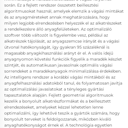
során. Ez a fejlett rendszer összetett beillesztési
algoritmusokat használ, amelyek elemzik a vágási mintákat
és az anyagméreteket annak meghatározására, hogy
milyen legjobb elrendezésben helyezzék el az alkatrészeket
a rendelkezésre álló anyagfelületeken. Az optimalizáló
szoftver több változót is figyelembe vesz, például az
alkatrészek tájolását, az anyagszemcse irányát és a vágási
útvonal hatékonyságát, így gyakran 95 százaléknál is
magasabb anyagkihasználási arányt ér el. A valós idejű
anyagnyomon követési funkciók figyelik a maradék készlet
szintjét, és automatikusan javasolnak optimális vágási
sorrendeket a maradékanyagok minimalizálása érdekében.
Az intelligens rendszer a korábbi vágási mintákból és az
anyagfelhasználási adatokból tanul, és folyamatosan javítja
az optimalizálási javaslatokat a tényleges gyártási
tapasztalatok alapján. Fejlett geometriai algoritmusok
kezelik a bonyolult alkatrészformákat és a beillesztett
elrendezéseket, amelyeket kézzel lehetetlen lenne
optimalizálni, így lehetővé teszik a gyártók számára, hogy
bonyolult terveket is feldolgozzanak, miközben kiváló
anyaghatékonyságot érnek el. A technológia egyetlen