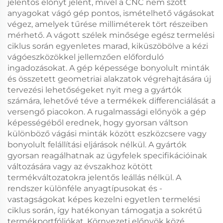
jelentős előnyt jelent, mivel a CNC nem szőtt
anyagokat vágó gép pontos, ismételhető vágásokat
végez, amelyek tűrése milliméterek tört részeiben
mérhető. A vágott szélek minősége egész termelési
ciklus során egyenletes marad, kiküszöbölve a kézi
vágóeszközökkel jellemzően előforduló
ingadozásokat. A gép képessége bonyolult minták
és összetett geometriai alakzatok végrehajtására új
tervezési lehetőségeket nyit meg a gyártók
számára, lehetővé téve a termékek differenciálását a
versengő piacokon. A rugalmassági előnyök a gép
képességéből erednek, hogy gyorsan váltson
különböző vágási minták között eszközcsere vagy
bonyolult felállítási eljárások nélkül. A gyártók
gyorsan reagálhatnak az ügyfelek specifikációinak
változására vagy az évszakhoz kötött
termékváltozatokra jelentős leállás nélkül. A
rendszer különféle anyagtípusokat és -
vastagságokat képes kezelni egyetlen termelési
ciklus során, így hatékonyan támogatja a sokrétű
termékportfóliókat. Környezeti előnyök közé