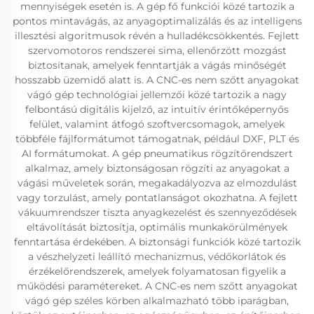
mennyiségek esetén is. A gép fő funkciói közé tartozik a
pontos mintavágás, az anyagoptimalizálás és az intelligens
illesztési algoritmusok révén a hulladékcsökkentés. Fejlett
szervomotoros rendszerei sima, ellenőrzött mozgást
biztosítanak, amelyek fenntartják a vágás minőségét
hosszabb üzemidő alatt is. A CNC-es nem szőtt anyagokat
vágó gép technológiai jellemzői közé tartozik a nagy
felbontású digitális kijelző, az intuitív érintőképernyős
felület, valamint átfogó szoftvercsomagok, amelyek
többféle fájlformátumot támogatnak, például DXF, PLT és
AI formátumokat. A gép pneumatikus rögzítőrendszert
alkalmaz, amely biztonságosan rögzíti az anyagokat a
vágási műveletek során, megakadályozva az elmozdulást
vagy torzulást, amely pontatlanságot okozhatna. A fejlett
vákuumrendszer tiszta anyagkezelést és szennyeződések
eltávolítását biztosítja, optimális munkakörülmények
fenntartása érdekében. A biztonsági funkciók közé tartozik
a vészhelyzeti leállító mechanizmus, védőkorlátok és
érzékelőrendszerek, amelyek folyamatosan figyelik a
működési paramétereket. A CNC-es nem szőtt anyagokat
vágó gép széles körben alkalmazható több iparágban,