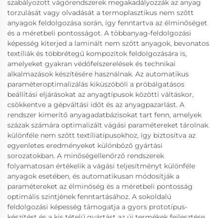
szabályozott vágórendszerek megakadályozzák az anyag
torzulását vagy olvadását a termoplasztikus nem szőtt
anyagok feldolgozása során, így fenntartva az élminőséget
és a méretbeli pontosságot. A többanyag-feldolgozási
képesség kiterjed a laminált nem szőtt anyagok, bevonatos
textíliák és többrétegű kompozitok feldolgozására is,
amelyeket gyakran védőfelszerelések és technikai
alkalmazások készítésére használnak. Az automatikus
paraméteroptimalizálás kiküszöböli a próbálgatásos
beállítási eljárásokat az anyagtípusok közötti váltáskor,
csökkentve a gépváltási időt és az anyagpazarlást. A
rendszer kimerítő anyagadatbázisokat tart fenn, amelyek
százak számára optimalizált vágási paramétereket tárolnak
különféle nem szőtt textíliatípusokhoz, így biztosítva az
egyenletes eredményeket különböző gyártási
sorozatokban. A minőségellenőrző rendszerek
folyamatosan értékelik a vágási teljesítményt különféle
anyagok esetében, és automatikusan módosítják a
paramétereket az élminőség és a méretbeli pontosság
optimális szintjének fenntartásához. A sokoldalú
feldolgozási képesség támogatja a gyors prototípus-
készítést és a kis tételű gyártást az új termékek fejlesztése