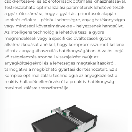
csökkentésével és az erőforrások optimális kihasználásával.
Testreszabható optimalizálási paraméterek lehetővé teszik
a gyártók számára, hogy a gyártási prioritások alapján
konkrét célokra – például sebességre, anyaghatékonyságra
vagy minőségi követelményekre – helyezzenek hangsúlyt.
Az intelligens technológia lehetővé teszi a gyors
megrendelések vagy a specifikációváltozások gyors
alkalmazkodását anélkül, hogy kompromisszumot kellene
kötni az anyagkihasználás hatékonyságában. A valós idejű
költségelemzés azonnali visszajelzést nyújt az
anyagköltségekről és a lehetséges megtakarításokról,
támogatva a megbízható gyártási döntéshozatalt. Ez a
komplex optimalizálási technológia az anyagkezelést a
reaktív hulladék-ellenőrzésről a proaktív hatékonyság-
maximalizálásra transzformálja.