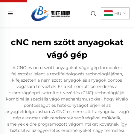
HU
cNC nem szőtt anyagokat
vágó gép
A CNC-es nem szőtt anyagokat vágó gép forradalmi
fejlesztést jelent a textilfeldolgozás technológiájában,
kifejezetten a nem szőtt anyagok és anyagok pontos
vágására tervezték. Ez a kifinomult berendezés a
számítógéppel számított vezérlés (CNC) technológiáját
kombinálja speciális vágó mechanizmusokkal, hogy kiváló
pontosságot és hatékonyságot érjen el az
anyagfeldolgozásban. A CNC-es nem szőtt anyagokat vágó
gép automatizált rendszerek segítségével működik,
amelyek előre programozott vágómintákat követnek, így
biztosítva az egyenletes eredményeket nagy termelési