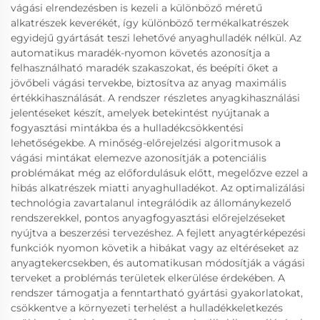
vágási elrendezésben is kezeli a különböző méretű
alkatrészek keverékét, így különböző termékalkatrészek
egyidejű gyártását teszi lehetővé anyaghulladék nélkül. Az
automatikus maradék-nyomon követés azonosítja a
felhasználható maradék szakaszokat, és beépíti őket a
jövőbeli vágási tervekbe, biztosítva az anyag maximális
értékkihasználását. A rendszer részletes anyagkihasználási
jelentéseket készít, amelyek betekintést nyújtanak a
fogyasztási mintákba és a hulladékcsökkentési
lehetőségekbe. A minőség-előrejelzési algoritmusok a
vágási mintákat elemezve azonosítják a potenciális
problémákat még az előfordulásuk előtt, megelőzve ezzel a
hibás alkatrészek miatti anyaghulladékot. Az optimalizálási
technológia zavartalanul integrálódik az állománykezelő
rendszerekkel, pontos anyagfogyasztási előrejelzéseket
nyújtva a beszerzési tervezéshez. A fejlett anyagtérképezési
funkciók nyomon követik a hibákat vagy az eltéréseket az
anyagtekercsekben, és automatikusan módosítják a vágási
terveket a problémás területek elkerülése érdekében. A
rendszer támogatja a fenntartható gyártási gyakorlatokat,
csökkentve a környezeti terhelést a hulladékkeletkezés