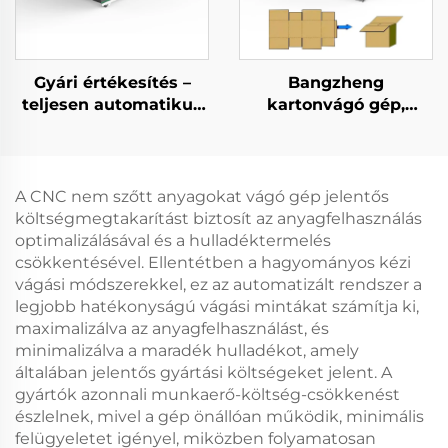
Gyári értékesítés –
Bangzheng
teljesen automatikus
kartonvágó gép,
CNC görgős
dobozvágó gép,
redőnyanyag-vágó,
hullámpapír-vágó gép
függönyanyag-vágó
gép
A CNC nem szőtt anyagokat vágó gép jelentős
költségmegtakarítást biztosít az anyagfelhasználás
optimalizálásával és a hulladéktermelés
csökkentésével. Ellentétben a hagyományos kézi
vágási módszerekkel, ez az automatizált rendszer a
legjobb hatékonyságú vágási mintákat számítja ki,
maximalizálva az anyagfelhasználást, és
minimalizálva a maradék hulladékot, amely
általában jelentős gyártási költségeket jelent. A
gyártók azonnali munkaerő-költség-csökkenést
észlelnek, mivel a gép önállóan működik, minimális
felügyeletet igényel, miközben folyamatosan