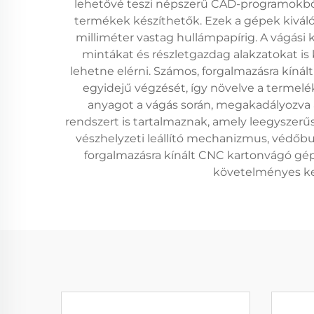
lehetővé teszi népszerű CAD-programokból sz
termékek készíthetők. Ezek a gépek kiváló
milliméter vastag hullámpapírig. A vágás
mintákat és részletgazdag alakzatokat 
lehetne elérni. Számos, forgalmazásra kínál
egyidejű végzését, így növelve a termelé
anyagot a vágás során, megakadályozva
rendszert is tartalmaznak, amely leegyszerűs
vészhelyzeti leállító mechanizmus, védőbur
forgalmazásra kínált CNC kartonvágó gép 
követelményes ke