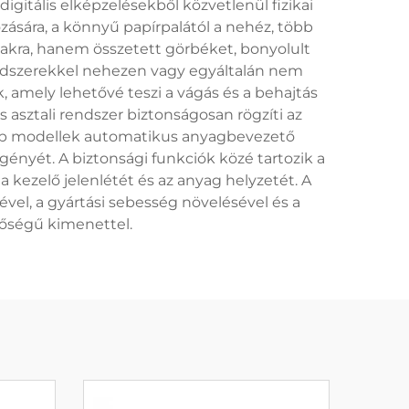
igitális elképzelésekből közvetlenül fizikai
ására, a könnyű papírpalától a nehéz, több
akra, hanem összetett görbéket, bonyolult
ódszerekkel nehezen vagy egyáltalán nem
, amely lehetővé teszi a vágás és a behajtás
asztali rendszer biztonságosan rögzíti az
ebb modellek automatikus anyagbevezető
gényét. A biztonsági funkciók közé tartozik a
 kezelő jelenlétét és az anyag helyzetét. A
vel, a gyártási sebesség növelésével és a
őségű kimenettel.