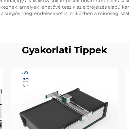
ínál, így a vállalkozások képesek bővíteni kapacitásaik
lkeznek, amelyek lehetővé teszik az előrejelzés alapú kar
k a sürgős megrendeléseket is, miközben a minőségi sza
Gyakorlati Tippek
30
Jan