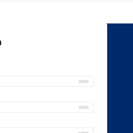
n
0/100
0/100