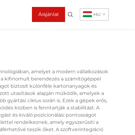
Árajánlat
HU
kérése
echnológiában, amelyet a modern vállalkozások
z a kifinomult berendezés a számítógéppel
got biztosít különféle kartonanyagok és
zott utasítások alapján működik, amelyek a
 gyártási ciklus során is. Ezek a gépek erős,
s közben is fenntartják a stabilitást. A
gást és kiváló pozicionálási pontosságot
lettel rendelkeznek, amely egyszerűsíti a
férhetővé teszik őket. A szoftverintegráció