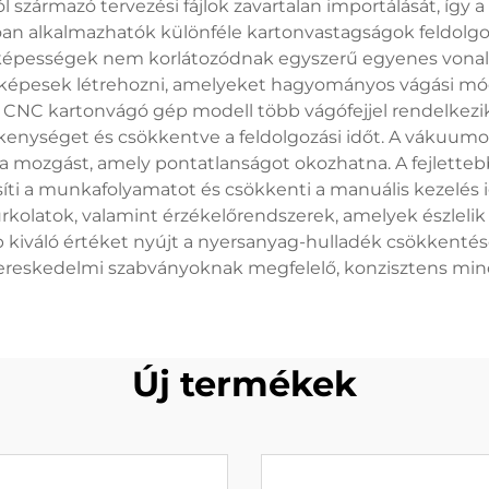
ármazó tervezési fájlok zavartalan importálását, így a d
an alkalmazhatók különféle kartonvastagságok feldolgoz
i képességek nem korlátozódnak egyszerű egyenes vonal
is képesek létrehozni, amelyeket hagyományos vágási m
t CNC kartonvágó gép modell több vágófejjel rendelkezik
kenységet és csökkentve a feldolgozási időt. A vákuumos 
 a mozgást, amely pontatlanságot okozhatna. A fejlett
íti a munkafolyamatot és csökkenti a manuális kezelés i
kolatok, valamint érzékelőrendszerek, amelyek észlelik a
kiváló értéket nyújt a nyersanyag-hulladék csökkentésé
reskedelmi szabványoknak megfelelő, konzisztens min
Új termékek