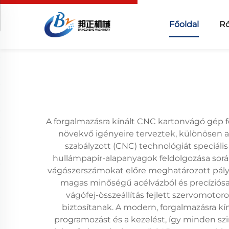
Főoldal
R
A forgalmazásra kínált CNC kartonvágó gép fo
növekvő igényeire terveztek, különösen a
szabályzott (CNC) technológiát speciál
hullámpapír-alapanyagok feldolgozása sorá
vágószerszámokat előre meghatározott pályáko
magas minőségű acélvázból és precíziósa
vágófej-összeállítás fejlett szervomoto
biztosítanak. A modern, forgalmazásra kí
programozást és a kezelést, így minden szi