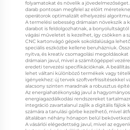
folyamatokat és növelik a jövedelmezőséget.
darab pontosan megfelel az előírt méreteknek
operátorok optimalizált elhelyezési algoritm
A termelési sebesség drámaian növekszik a k
darabot is feldolgozhatnak, a bonyolultságt
vágási műveletet is kezelhet, így csökken a
CNC kartonvágó gépek sokoldalúsága lehetővé
speciális eszközbe kellene beruházniuk. Össz
nyitva, és kreatív csomagolási megoldások
drámaian javul, mivel a számítógéppel vezére
eredeti tervezési specifikációknak. A beállít
lehet váltani különböző termékek vagy tétel
igényekhez: új tervek szoftverfrissítésekke
alacsony szinten maradnak a robusztus építé
Az energiahatékonyság javul a hagyományos
energiagazdálkodási rendszereket tartalmazn
integráció zavartalanul zajlik a digitális fáj
számára a tanulási görbe kezelhető, mivel át
általában néhány hónapon belül bekövetkezik
A vásárlói elégedettség javul, mivel az egyenl