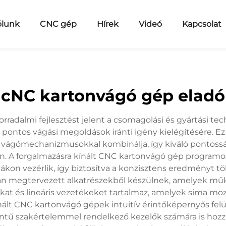
ólunk
CNC gép
Hírek
Videó
Kapcsolat
cNC kartonvágó gép eladó
rradalmi fejlesztést jelent a csomagolási és gyártási t
 pontos vágási megoldások iránti igény kielégítésére. E
is vágómechanizmusokkal kombinálja, így kiváló pontossá
n. A forgalmazásra kínált CNC kartonvágó gép programo
n vezérlik, így biztosítva a konzisztens eredményt több
n megtervezett alkatrészekből készülnek, amelyek működé
rokat és lineáris vezetékeket tartalmaz, amelyek sima moz
nált CNC kartonvágó gépek intuitív érintőképernyős felü
ntű szakértelemmel rendelkező kezelők számára is hozzá