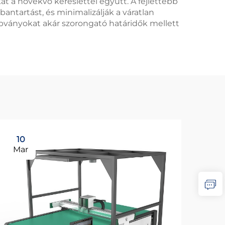
at a növekvő kereslettel együtt. A fejlettebb
bantartást, és minimalizálják a váratlan
bványokat akár szorongató határidők mellett
10
Mar