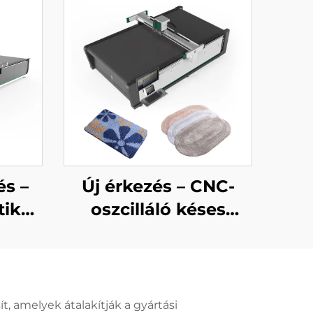
és –
Új érkezés – CNC-
tikus
oszcilláló késes
s
szőnyegvágó gép,
ágó,
automatikus
vágó
szőnyeg- és
szőnyegpadló-vágó
, amelyek átalakítják a gyártási