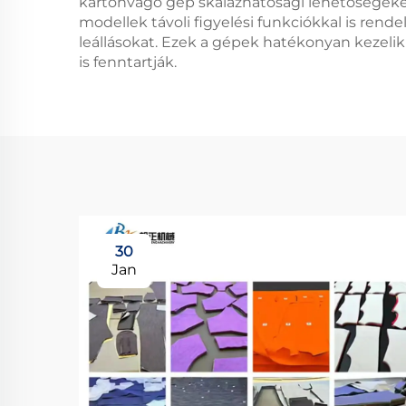
kartonvágó gép skálázhatósági lehetőségeket k
modellek távoli figyelési funkciókkal is rende
leállásokat. Ezek a gépek hatékonyan kezeli
is fenntartják.
30
Jan