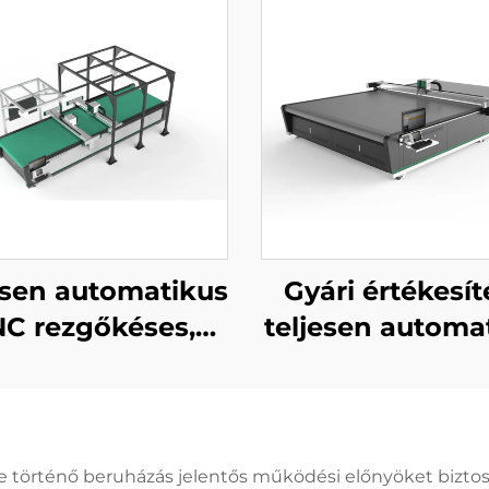
esen automatikus
Gyári értékesít
C rezgőkéses,
teljesen automa
ódi bőr vágó gép
CNC görgő
redőnyanyag-v
függönyanyag-
gép
történő beruházás jelentős működési előnyöket biztosít