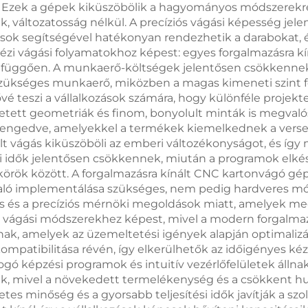
 Ezek a gépek kiküszöbölik a hagyományos módszerekre 
, változatosság nélkül. A precíziós vágási képesség jele
usok segítségével hatékonyan rendezhetik a darabokat, é
ézi vágási folyamatokhoz képest: egyes forgalmazásra 
ól függően. A munkaerő-költségek jelentősen csökkennek
 szükséges munkaerő, miközben a magas kimeneti szint f
 teszi a vállalkozások számára, hogy különféle projekte
etett geometriák és finom, bonyolult minták is megvalós
at engedve, amelyekkel a termékek kiemelkednek a vers
lt vágás kiküszöböli az emberi változékonyságot, és íg
ási idők jelentősen csökkennek, miután a programok elkés
körök között. A forgalmazásra kínált CNC kartonvágó gé
l való implementálása szükséges, nem pedig hardveres mó
s és a precíziós mérnöki megoldások miatt, amelyek meg
 vágási módszerekhez képest, mivel a modern forgalma
ak, amelyek az üzemeltetési igények alapján optimalizá
lok kompatibilitása révén, így elkerülhetők az időigényes 
fogó képzési programok és intuitív vezérlőfelületek áll
, mivel a növekedett termelékenység és a csökkent hul
etes minőség és a gyorsabb teljesítési idők javítják a sz