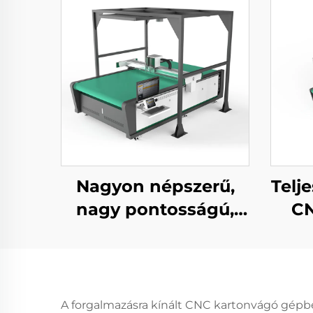
Nagyon népszerű,
Telj
nagy pontosságú,
CN
teljesen automatikus
val
CNC bőrvágó gép
A forgalmazásra kínált CNC kartonvágó gépbe 