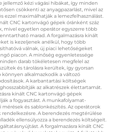
jellemző kézi vágási hibákat, így minden
gép
ntősen csökkenti az anyagpazarlást, mivel az
s ezzel maximálhatják a lemezfelhasználást.
kínált CNC kartonvágó gépek óránként száz
, mivel egyetlen operátor egyszerre több
enntartható marad. A forgalmazásra kínált
ket is kezeljenek anélkül, hogy több
íthatóvá válnak, új piaci lehetőségeket
engő piacon. A minőség egyenletessége
y minden darab tökéletesen megfelel az
zültek és tárolásra kerültek, így gyorsan
p könnyen alkalmazkodik a változó
dosítások. A karbantartási költségek
hosszabbítják az alkatrészek élettartamát.
zásra kínált CNC kartonvágó gépek
lják a fogyasztást. A munkafolyamat-
kézi mérések és sablonkészítés. Az operátorok
nak rendelkezésre. A berendezés megtérülése
ladék ellensúlyozza a berendezés költségeit.
olgáltatásnyújtást. A forgalmazásra kínált CNC