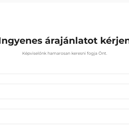
Ingyenes árajánlatot kérje
Képviselőnk hamarosan keresni fogja Önt.