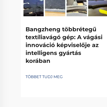
Bangzheng többrétegű
textíliavágó gép: A vágási
innováció képviselője az
intelligens gyártás
korában
TÖBBET TUDJ MEG