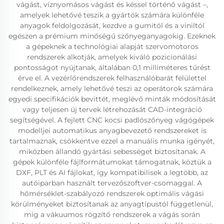
vágást, víznyomásos vágást és késsel történő vágást –,
amelyek lehetővé teszik a gyártók számára különféle
anyagok feldolgozását, kezdve a gumitól és a viniltól
egészen a prémium minőségű szőnyeganyagokig. Ezeknek
a gépeknek a technológiai alapját szervomotoros
rendszerek alkotják, amelyek kiváló pozicionálási
pontosságot nyújtanak, általában 0,1 milliméteres tűrést
érve el. A vezérlőrendszerek felhasználóbarát felülettel
rendelkeznek, amely lehetővé teszi az operátorok számára
egyedi specifikációk bevittét, meglévő minták módosítását
vagy teljesen új tervek létrehozását CAD-integráció
segítségével. A fejlett CNC kocsi padlószőnyeg vágógépek
modelljei automatikus anyagbevezető rendszereket is
tartalmaznak, csökkentve ezzel a manuális munka igényét,
miközben állandó gyártási sebességet biztosítanak. A
gépek különféle fájlformátumokat támogatnak, köztük a
DXF, PLT és AI fájlokat, így kompatibilisek a legtöbb, az
autóiparban használt tervezőszoftver-csomaggal. A
hőmérséklet-szabályozó rendszerek optimális vágási
körülményeket biztosítanak az anyagtípustól függetlenül,
míg a vákuumos rögzítő rendszerek a vágás során