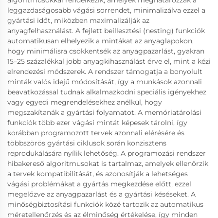
algoritmusokkal rendelkezik, amelyek meghatározzák a
leggazdaságosabb vágási sorrendet, minimalizálva ezzel a
gyártási időt, miközben maximalizálják az
anyagfelhasználást. A fejlett beillesztési (nesting) funkciók
automatikusan elhelyezik a mintákat az anyaglapokon,
hogy minimálisra csökkentsék az anyagpazarlást, gyakran
15–25 százalékkal jobb anyagkihasználást érve el, mint a kézi
elrendezési módszerek. A rendszer támogatja a bonyolult
minták valós idejű módosítását, így a munkások azonnali
beavatkozással tudnak alkalmazkodni speciális igényekhez
vagy egyedi megrendelésekhez anélkül, hogy
megszakítanák a gyártási folyamatot. A memóriatárolási
funkciók több ezer vágási mintát képesek tárolni, így
korábban programozott tervek azonnali elérésére és
többszörös gyártási ciklusok során konzisztens
reprodukálására nyílik lehetőség. A programozási rendszer
hibakereső algoritmusokat is tartalmaz, amelyek ellenőrzik
a tervek kompatibilitását, és azonosítják a lehetséges
vágási problémákat a gyártás megkezdése előtt, ezzel
megelőzve az anyagpazarlást és a gyártási késéseket. A
minőségbiztosítási funkciók közé tartozik az automatikus
méretellenőrzés és az élminőség értékelése, így minden