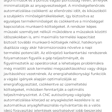
algoritmusok és a pontos vágási pontosság révén, amelyek
minimalizálják az anyagveszteséget. A minőségellenőrzés
automatizálása csökkenti az ellenőrzési időt, és kiküszöböli
a szubjektív minőségértékeléseket, így biztosítva az
egységes termékminőséget és csökkentve a minőséggel
kapcsolatos munkaerő-költségeket. A rendszer képes
műszaki személyzet nélküli működésre a műszakok közötti
időszakokban is, ami maximális termelési kapacitást
biztosít további munkaerő-költségek nélkül, hatékonyan
duplázza vagy akár háromszorosára növelve a napi
termelési potenciált. Az előrejelző karbantartási rendszerek
folyamatosan figyelik a gép teljesítményét, és
figyelmeztetik az operátorokat a lehetséges problémákra
még mielőtt azok termelési megszakításokhoz vagy drága
javításokhoz vezetnének. Az energiahatékonysági funkciók
a vágási igények alapján optimalizálják az
energiafogyasztást, csökkentve az üzemeltetési
költségeket, miközben fenntartják a optimális
teljesítményszintet. A CNC autószőnyeg-vágógép
automatizálása kiterjed az anyagkészlet-kezelésre is: az
automatikus anyagfelhasználás-nyilvántartás és a valós
idejű fogyasztási jelentések segítségével jobb beszerzési