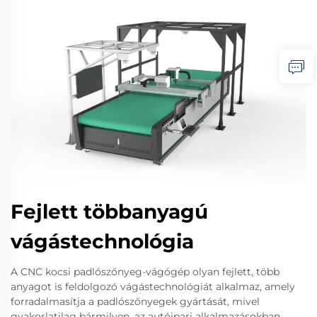
Fejlett többanyagú
vágástechnológia
A CNC kocsi padlószőnyeg-vágógép olyan fejlett, több
anyagot is feldolgozó vágástechnológiát alkalmaz, amely
forradalmasítja a padlószőnyegek gyártását, mivel
gyakorlatilag bármilyen, az autóipari alkalmazásokban