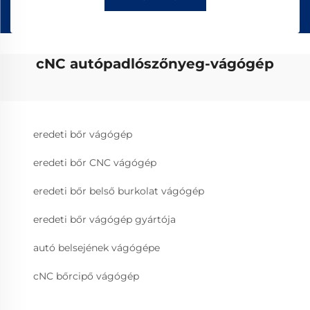
cNC autópadlószőnyeg-vágógép
eredeti bőr vágógép
eredeti bőr CNC vágógép
eredeti bőr belső burkolat vágógép
eredeti bőr vágógép gyártója
autó belsejének vágógépe
cNC bőrcipő vágógép