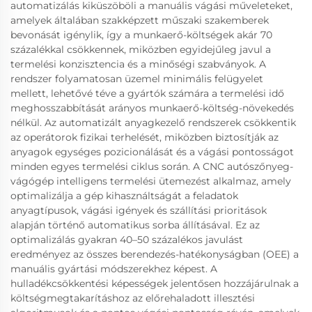
automatizálás kiküszöböli a manuális vágási műveleteket,
amelyek általában szakképzett műszaki szakemberek
bevonását igénylik, így a munkaerő-költségek akár 70
százalékkal csökkennek, miközben egyidejűleg javul a
termelési konzisztencia és a minőségi szabványok. A
rendszer folyamatosan üzemel minimális felügyelet
mellett, lehetővé téve a gyártók számára a termelési idő
meghosszabbítását arányos munkaerő-költség-növekedés
nélkül. Az automatizált anyagkezelő rendszerek csökkentik
az operátorok fizikai terhelését, miközben biztosítják az
anyagok egységes pozicionálását és a vágási pontosságot
minden egyes termelési ciklus során. A CNC autószőnyeg-
vágógép intelligens termelési ütemezést alkalmaz, amely
optimalizálja a gép kihasználtságát a feladatok
anyagtípusok, vágási igények és szállítási prioritások
alapján történő automatikus sorba állításával. Ez az
optimalizálás gyakran 40–50 százalékos javulást
eredményez az összes berendezés-hatékonyságban (OEE) a
manuális gyártási módszerekhez képest. A
hulladékcsökkentési képességek jelentősen hozzájárulnak a
költségmegtakarításhoz az előrehaladott illesztési