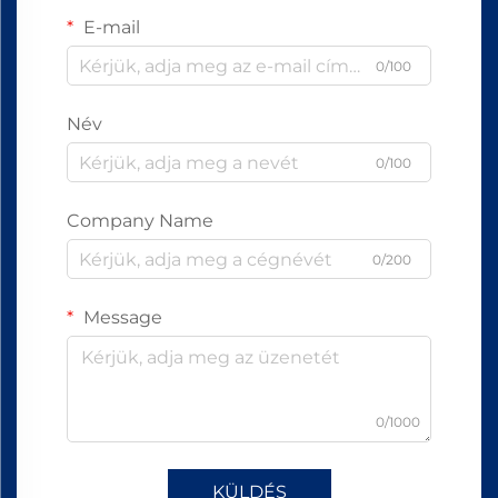
E-mail
0/100
Név
0/100
Company Name
0/200
Message
0/1000
KÜLDÉS