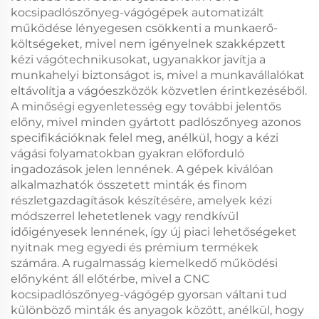
kocsipadlószőnyeg-vágógépek automatizált
működése lényegesen csökkenti a munkaerő-
költségeket, mivel nem igényelnek szakképzett
kézi vágótechnikusokat, ugyanakkor javítja a
munkahelyi biztonságot is, mivel a munkavállalókat
eltávolítja a vágóeszközök közvetlen érintkezéséből.
A minőségi egyenletesség egy további jelentős
előny, mivel minden gyártott padlószőnyeg azonos
specifikációknak felel meg, anélkül, hogy a kézi
vágási folyamatokban gyakran előforduló
ingadozások jelen lennének. A gépek kiválóan
alkalmazhatók összetett minták és finom
részletgazdagítások készítésére, amelyek kézi
módszerrel lehetetlenek vagy rendkívül
időigényesek lennének, így új piaci lehetőségeket
nyitnak meg egyedi és prémium termékek
számára. A rugalmasság kiemelkedő működési
előnyként áll előtérbe, mivel a CNC
kocsipadlószőnyeg-vágógép gyorsan váltani tud
különböző minták és anyagok között, anélkül, hogy