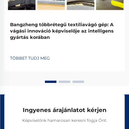
Bangzheng többrétegű textíliavágó gép: A
vágási innováció képviselője az intelligens
gyártás korában
TÖBBET TUDJ MEG
Ingyenes árajánlatot kérjen
Képviselőnk hamarosan keresni fogja Önt.