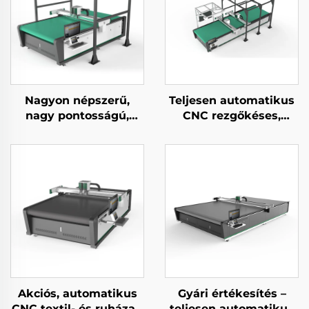
Nagyon népszerű,
Teljesen automatikus
nagy pontosságú,
CNC rezgőkéses,
teljesen automatikus
valódi bőr vágó gép
CNC bőrvágó gép
Akciós, automatikus
Gyári értékesítés –
CNC textil- és ruházati
teljesen automatikus