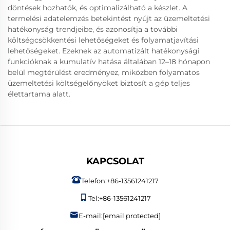
döntések hozhatók, és optimalizálható a készlet. A
termelési adatelemzés betekintést nyújt az üzemeltetési
hatékonyság trendjeibe, és azonosítja a további
költségcsökkentési lehetőségeket és folyamatjavítási
lehetőségeket. Ezeknek az automatizált hatékonysági
funkcióknak a kumulatív hatása általában 12–18 hónapon
belül megtérülést eredményez, miközben folyamatos
üzemeltetési költségelőnyöket biztosít a gép teljes
élettartama alatt.
KAPCSOLAT
Telefon:
+86-13561241217
Tel:
+86-13561241217
E-mail:
[email protected]