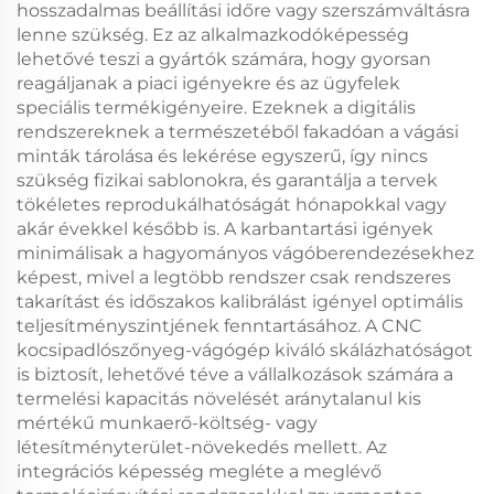
hosszadalmas beállítási időre vagy szerszámváltásra
lenne szükség. Ez az alkalmazkodóképesség
lehetővé teszi a gyártók számára, hogy gyorsan
reagáljanak a piaci igényekre és az ügyfelek
speciális termékigényeire. Ezeknek a digitális
rendszereknek a természetéből fakadóan a vágási
minták tárolása és lekérése egyszerű, így nincs
szükség fizikai sablonokra, és garantálja a tervek
tökéletes reprodukálhatóságát hónapokkal vagy
akár évekkel később is. A karbantartási igények
minimálisak a hagyományos vágóberendezésekhez
képest, mivel a legtöbb rendszer csak rendszeres
takarítást és időszakos kalibrálást igényel optimális
teljesítményszintjének fenntartásához. A CNC
kocsipadlószőnyeg-vágógép kiváló skálázhatóságot
is biztosít, lehetővé téve a vállalkozások számára a
termelési kapacitás növelését aránytalanul kis
mértékű munkaerő-költség- vagy
létesítményterület-növekedés mellett. Az
integrációs képesség megléte a meglévő