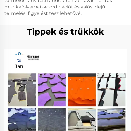
termelésirányítási rendszerekkel zavarmentes
munkafolyamat-koordinációt és valós idejű
termelési figyelést tesz lehetővé.
Tippek és trükkök
30
Jan