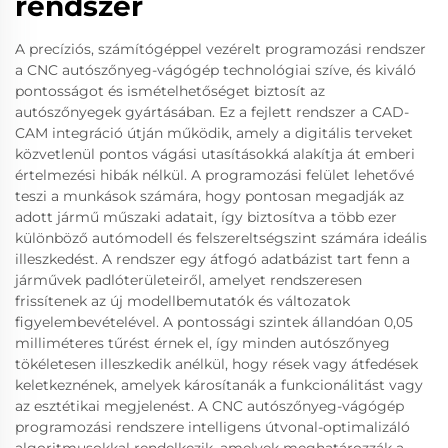
rendszer
A precíziós, számítógéppel vezérelt programozási rendszer
a CNC autószőnyeg-vágógép technológiai szíve, és kiváló
pontosságot és ismételhetőséget biztosít az
autószőnyegek gyártásában. Ez a fejlett rendszer a CAD-
CAM integráció útján működik, amely a digitális terveket
közvetlenül pontos vágási utasításokká alakítja át emberi
értelmezési hibák nélkül. A programozási felület lehetővé
teszi a munkások számára, hogy pontosan megadják az
adott jármű műszaki adatait, így biztosítva a több ezer
különböző autómodell és felszereltségszint számára ideális
illeszkedést. A rendszer egy átfogó adatbázist tart fenn a
járművek padlóterületeiről, amelyet rendszeresen
frissítenek az új modellbemutatók és változatok
figyelembevételével. A pontossági szintek állandóan 0,05
milliméteres tűrést érnek el, így minden autószőnyeg
tökéletesen illeszkedik anélkül, hogy rések vagy átfedések
keletkeznének, amelyek károsítanák a funkcionálitást vagy
az esztétikai megjelenést. A CNC autószőnyeg-vágógép
programozási rendszere intelligens útvonal-optimalizáló