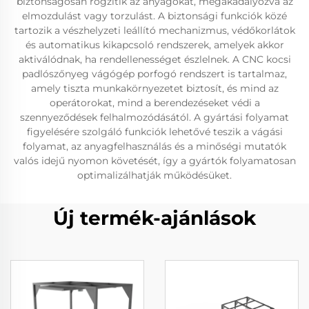
biztonságosan rögzítik az anyagokat, megakadályozva az
elmozdulást vagy torzulást. A biztonsági funkciók közé
tartozik a vészhelyzeti leállító mechanizmus, védőkorlátok
és automatikus kikapcsoló rendszerek, amelyek akkor
aktiválódnak, ha rendellenességet észlelnek. A CNC kocsi
padlószőnyeg vágógép porfogó rendszert is tartalmaz,
amely tiszta munkakörnyezetet biztosít, és mind az
operátorokat, mind a berendezéseket védi a
szennyeződések felhalmozódásától. A gyártási folyamat
figyelésére szolgáló funkciók lehetővé teszik a vágási
folyamat, az anyagfelhasználás és a minőségi mutatók
valós idejű nyomon követését, így a gyártók folyamatosan
optimalizálhatják működésüket.
Új termék-ajánlások