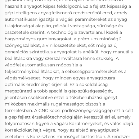
használt anyagot képes feldolgozni. Ez a fejlett képesség a
gép intelligens anyagfelismerő rendszeréből ered, amely
automatikusan igazítja a vágási paramétereket az anyag
tulajdonságai alapján, például vastagsága, sűrűsége és
összetétele szerint. A technológia zavartalanul kezeli a
hagyományos gumianyagokat, a prémium minőségű
szőnyegszálakat, a vinilösszetételeket, sőt még az új
generációs szintetikus anyagokat is anélkül, hogy manuális
beállításokra vagy szerszámváltásra lenne szükség. A
vágófej automatikusan módosítja a
teljesítménybeállításokat, a sebességparamétereket és a
vágásmélységet, hogy minden egyes anyagtípusra
optimális eredményt érjen el. Ez a sokoldalúság
megszünteti a több speciális gép szükségességét,
jelentősen csökkentve ezzel a tőkeberuházási igényt,
miközben maximális rugalmasságot biztosít a
termelésben. A CNC kocsi padlószőnyeg-vágógép ezt a célt
a gép fejlett érzékelőtechnológiáján keresztül éri el, amely
folyamatosan figyeli a vágási körülményeket, és valós idejű
korrekciókat hajt végre, hogy az eltérő anyagtípusok
esetében is konzisztens minőséget biztosítson. A rendszer