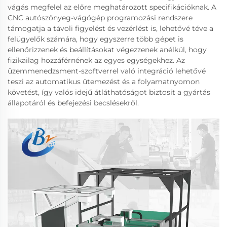
vágás megfelel az előre meghatározott specifikációknak. A
CNC autószőnyeg-vágógép programozási rendszere
támogatja a távoli figyelést és vezérlést is, lehetővé téve a
felügyelők számára, hogy egyszerre több gépet is
ellenőrizzenek és beállításokat végezzenek anélkül, hogy
fizikailag hozzáférnének az egyes egységekhez. Az
üzemmenedzsment-szoftverrel való integráció lehetővé
teszi az automatikus ütemezést és a folyamatnyomon
követést, így valós idejű átláthatóságot biztosít a gyártás
állapotáról és befejezési becslésekről.