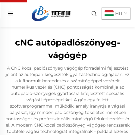
HU
cNC autópadlószőnyeg-
vágógép
A CNC kocsi padlószőnyeg vágógép forradalmi fejlesztést
jelent az autóipari kiegészítők gyártástechnológiájában. Ez
a kifinomult berendezés a számítógéppel vezérelt
numerikus vezérlés (CNC) pontosságát kombinálja az
autópadló-szőnyegek gyártására kifejlesztett speciális
vágási képességekkel. A gép egy fejlett
szoftverprogrammal működik, amely irányítja a vágási
pályákat, így minden padlószőnyeg tökéletes méretbeli
pontosságot és professzionális minőségű felületkezelést ér
el. A modern CNC kocsi padlószőnyeg vágógép rendszerek
többféle vágási technológiát integrálnak – például lézeres