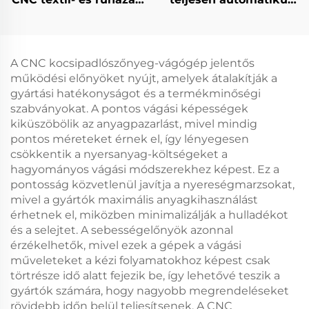
anyagvágó gép
CNC görgős
redőnyanyag-vágó,
függönyanyag-vágó
gép
A CNC kocsipadlószőnyeg-vágógép jelentős
működési előnyöket nyújt, amelyek átalakítják a
gyártási hatékonyságot és a termékminőségi
szabványokat. A pontos vágási képességek
kiküszöbölik az anyagpazarlást, mivel mindig
pontos méreteket érnek el, így lényegesen
csökkentik a nyersanyag-költségeket a
hagyományos vágási módszerekhez képest. Ez a
pontosság közvetlenül javítja a nyereségmarzsokat,
mivel a gyártók maximális anyagkihasználást
érhetnek el, miközben minimalizálják a hulladékot
és a selejtet. A sebességelőnyök azonnal
érzékelhetők, mivel ezek a gépek a vágási
műveleteket a kézi folyamatokhoz képest csak
törtrésze idő alatt fejezik be, így lehetővé teszik a
gyártók számára, hogy nagyobb megrendeléseket
rövidebb időn belül teljesítsenek. A CNC