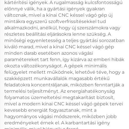
kártérítési igények. A rugalmasság kulcsfontosságú
előnnyé válik, ha a gyártási igények gyakran
változnak, mivel a kínai CNC késsel vágó gép új
mintákra egyszerű szoftverfrissítésekkel tud
alkalmazkodni, anélkül, hogy új szerszámokra vagy
részletes beállítási eljárásokra lenne szükség. A
minőségi egyenletesség a teljes gyártási sorozatban
kiváló marad, mivel a kínai CNC késsel vágó gép
minden darab esetében azonos vágási
paramétereket tart fenn, így kizárva az emberi hibák
okozta változékonyságot. A gépek minimális
felügyelet mellett működnek, lehetővé téve, hogy a
szakképzett munkavállalók magasabb értékű
feladatokra koncentráljanak, miközben fenntartják a
termelési teljesítményt. Az energiahatékonyság
folyamatos üzemeltetési megtakarítást biztosít,
mivel a modern kínai CNC késsel vágó gépek tervei
kevesebb energiát fogyasztanak, mint a
hagyományos vágási módszerek, miközben jobb
eredményeket érnek el. A karbantartási igény