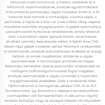
tartoznak a szervomotorok, a lineáris vezetékek és a
kifinomult vezérlőrendszerek, amelyek együttműködve
mikrométeres pontosságú vágási tűréseket érnek el. A fő
funkciók közé tartozik a mintavágás, a kontúrvágás, a
perforálás, a hajtás és a kiss-cut (csak a felső réteg vágása)
műveletek különféle anyagtípusokon. A gépek automatikus
szerszámcserélő funkcióval rendelkeznek, amely lehetővé
teszi a különböző vágási igények közötti zavarmentes
átváltást személyi beavatkozás nélkül. A fejlett kínai CNC
késsel vágó gépek modelljei optikai felismerő rendszereket
is tartalmaznak, amelyek automatikusan érzékelik az anyag
határait, és ennek megfelelően állítják be a vágási
paramétereket. A technológiai architektúra magas
felbontású kamerákat, lézeres pozicionáló rendszereket és
intelligens szoftveralgoritmusokat foglal magában,
amelyek optimalizálják a vágási sorrendet a maximális
anyagkihasználás érdekében. Ezek a rendszerek több
fájlformátumot is támogatnak, például DXF, AI és PLT
formátumokat, így biztosítva a népszerű tervezőszoftver-
csomagokkal való kompatibilitást. A vákuumos rögzítő
rendszer biztosítja, hogy az anyagok teljesen sík helyzetben