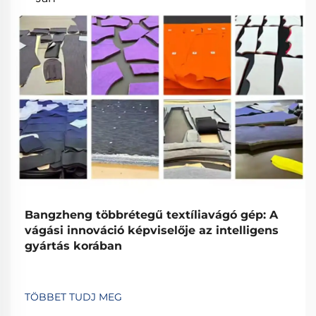
Bangzheng többrétegű textíliavágó gép: A
vágási innováció képviselője az intelligens
gyártás korában
TÖBBET TUDJ MEG