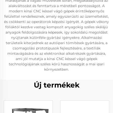
maradjanak a vágási műveletek során, megakadályozva az
alakváltozást és fenntartva a méretbeli pontosságot. A
modern kínai CNC késsel vágó gépek érintőképernyős
felülettel rendelkeznek, amely egyszerűsíti az üzemeltetést,
és csökkenti az operátorok képzési igényét. A gépek vékony
fóliáktól kezdve vastag kompozit anyagokig széles skálájú
anyagok feldolgozására képesek, így sokoldalú megoldást
nyújtanak különféle gyártási igényekre. Alkalmazási
területeik kiterjednek az autóipari tömítések gyártására, a
csomagolási prototípusok fejlesztésére, a textíliák
mintavágására és az elektronikai alkatrészek gyártására,
ami jól mutatja a kínai CNC késsel vágó gépek
technológiájának széles körű hasznosságát a mai ipari
környezetben.
Új termékek