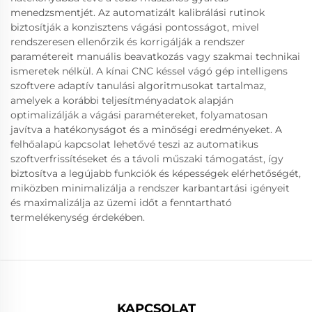
menedzsmentjét. Az automatizált kalibrálási rutinok
biztosítják a konzisztens vágási pontosságot, mivel
rendszeresen ellenőrzik és korrigálják a rendszer
paramétereit manuális beavatkozás vagy szakmai technikai
ismeretek nélkül. A kínai CNC késsel vágó gép intelligens
szoftvere adaptív tanulási algoritmusokat tartalmaz,
amelyek a korábbi teljesítményadatok alapján
optimalizálják a vágási paramétereket, folyamatosan
javítva a hatékonyságot és a minőségi eredményeket. A
felhőalapú kapcsolat lehetővé teszi az automatikus
szoftverfrissítéseket és a távoli műszaki támogatást, így
biztosítva a legújabb funkciók és képességek elérhetőségét,
miközben minimalizálja a rendszer karbantartási igényeit
és maximalizálja az üzemi időt a fenntartható
termelékenység érdekében.
KAPCSOLAT