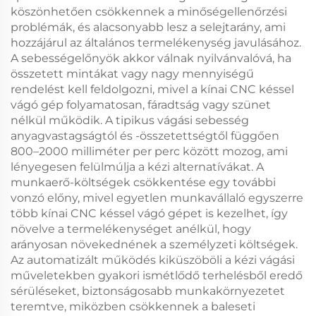
köszönhetően csökkennek a minőségellenőrzési
problémák, és alacsonyabb lesz a selejtarány, ami
hozzájárul az általános termelékenység javulásához.
A sebességelőnyök akkor válnak nyilvánvalóvá, ha
összetett mintákat vagy nagy mennyiségű
rendelést kell feldolgozni, mivel a kínai CNC késsel
vágó gép folyamatosan, fáradtság vagy szünet
nélkül működik. A tipikus vágási sebesség
anyagvastagságtól és -összetettségtől függően
800–2000 milliméter per perc között mozog, ami
lényegesen felülmúlja a kézi alternatívákat. A
munkaerő-költségek csökkentése egy további
vonzó előny, mivel egyetlen munkavállaló egyszerre
több kínai CNC késsel vágó gépet is kezelhet, így
növelve a termelékenységet anélkül, hogy
arányosan növekednének a személyzeti költségek.
Az automatizált működés kiküszöböli a kézi vágási
műveletekben gyakori ismétlődő terhelésből eredő
sérüléseket, biztonságosabb munkakörnyezetet
teremtve, miközben csökkennek a baleseti