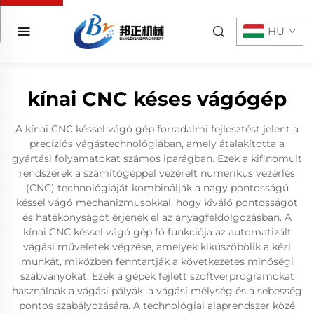
HU
kínai CNC késes vágógép
A kínai CNC késsel vágó gép forradalmi fejlesztést jelent a
precíziós vágástechnológiában, amely átalakította a
gyártási folyamatokat számos iparágban. Ezek a kifinomult
rendszerek a számítógéppel vezérelt numerikus vezérlés
(CNC) technológiáját kombinálják a nagy pontosságú
késsel vágó mechanizmusokkal, hogy kiváló pontosságot
és hatékonyságot érjenek el az anyagfeldolgozásban. A
kínai CNC késsel vágó gép fő funkciója az automatizált
vágási műveletek végzése, amelyek kiküszöbölik a kézi
munkát, miközben fenntartják a következetes minőségi
szabványokat. Ezek a gépek fejlett szoftverprogramokat
használnak a vágási pályák, a vágási mélység és a sebesség
pontos szabályozására. A technológiai alaprendszer közé