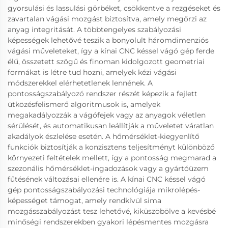
gyorsulási és lassulási görbéket, csökkentve a rezgéseket és
zavartalan vágási mozgást biztosítva, amely megőrzi az
anyag integritását. A többtengelyes szabályozási
képességek lehetővé teszik a bonyolult háromdimenziós
vágási műveleteket, így a kínai CNC késsel vágó gép ferde
élű, összetett szögű és finoman kidolgozott geometriai
formákat is létre tud hozni, amelyek kézi vágási
módszerekkel elérhetetlenek lennének. A
pontosságszabályozó rendszer részét képezik a fejlett
ütközésfelismerő algoritmusok is, amelyek
megakadályozzák a vágófejek vagy az anyagok véletlen
sérülését, és automatikusan leállítják a műveletet váratlan
akadályok észlelése esetén. A hőmérséklet-kiegyenlítő
funkciók biztosítják a konzisztens teljesítményt különböző
környezeti feltételek mellett, így a pontosság megmarad a
szezonális hőmérséklet-ingadozások vagy a gyártóüzem
fűtésének változásai ellenére is. A kínai CNC késsel vágó
gép pontosságszabályozási technológiája mikrolépés-
képességet támogat, amely rendkívül sima
mozgásszabályozást tesz lehetővé, kiküszöbölve a kevésbé
minőségi rendszerekben gyakori lépésmentes mozgásra