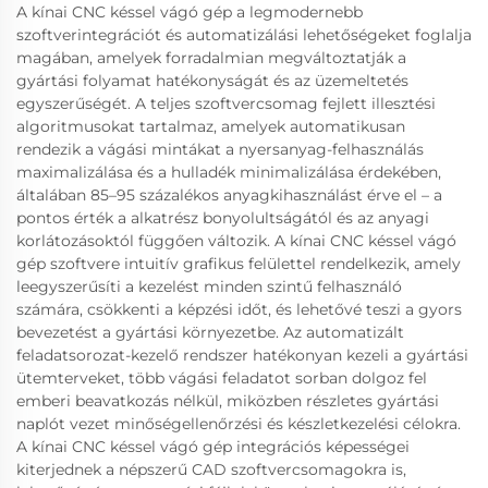
A kínai CNC késsel vágó gép a legmodernebb
szoftverintegrációt és automatizálási lehetőségeket foglalja
magában, amelyek forradalmian megváltoztatják a
gyártási folyamat hatékonyságát és az üzemeltetés
egyszerűségét. A teljes szoftvercsomag fejlett illesztési
algoritmusokat tartalmaz, amelyek automatikusan
rendezik a vágási mintákat a nyersanyag-felhasználás
maximalizálása és a hulladék minimalizálása érdekében,
általában 85–95 százalékos anyagkihasználást érve el – a
pontos érték a alkatrész bonyolultságától és az anyagi
korlátozásoktól függően változik. A kínai CNC késsel vágó
gép szoftvere intuitív grafikus felülettel rendelkezik, amely
leegyszerűsíti a kezelést minden szintű felhasználó
számára, csökkenti a képzési időt, és lehetővé teszi a gyors
bevezetést a gyártási környezetbe. Az automatizált
feladatsorozat-kezelő rendszer hatékonyan kezeli a gyártási
ütemterveket, több vágási feladatot sorban dolgoz fel
emberi beavatkozás nélkül, miközben részletes gyártási
naplót vezet minőségellenőrzési és készletkezelési célokra.
A kínai CNC késsel vágó gép integrációs képességei
kiterjednek a népszerű CAD szoftvercsomagokra is,