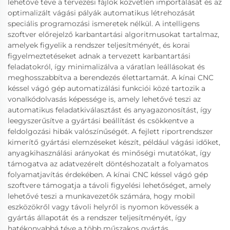
lehetővé téve a tervezési fájlok közvetlen importálását és az
optimalizált vágási pályák automatikus létrehozását
speciális programozási ismeretek nélkül. A intelligens
szoftver előrejelző karbantartási algoritmusokat tartalmaz,
amelyek figyelik a rendszer teljesítményét, és korai
figyelmeztetéseket adnak a tervezett karbantartási
feladatokról, így minimalizálva a váratlan leállásokat és
meghosszabbítva a berendezés élettartamát. A kínai CNC
késsel vágó gép automatizálási funkciói közé tartozik a
vonalkódolvasás képessége is, amely lehetővé teszi az
automatikus feladatkiválasztást és anyagazonosítást, így
leegyszerűsítve a gyártási beállítást és csökkentve a
feldolgozási hibák valószínűségét. A fejlett riportrendszer
kimerítő gyártási elemzéseket készít, például vágási időket,
anyagkihasználási arányokat és minőségi mutatókat, így
támogatva az adatvezérelt döntéshozatalt a folyamatos
folyamatjavítás érdekében. A kínai CNC késsel vágó gép
szoftvere támogatja a távoli figyelési lehetőséget, amely
lehetővé teszi a munkavezetők számára, hogy mobil
eszközökről vagy távoli helyről is nyomon kövessék a
gyártás állapotát és a rendszer teljesítményét, így
hatékonyabbá téve a több műszakos gyártás