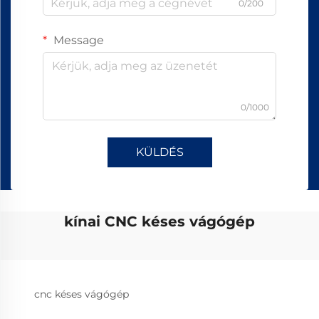
0/200
Message
0/1000
KÜLDÉS
kínai CNC késes vágógép
cnc késes vágógép