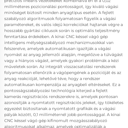
precíziós lineáris vezetékeket kombinálva éri el a 0,02
milliméteres pozicionálási pontosságot, így kiváló vágási
minőséget biztosít minden anyagtípus esetén. A fejlett
szabályozó algoritmusok folyamatosan figyelik a vágási
paramétereket, és valós idejű korrekciókat hajtanak végre a
hosszabb gyártási ciklusok során is optimális teljesítmény
fenntartása érdekében. A kínai CNC késsel vágó gép
intelligens mélységszabályozó mechanizmusokkal van
felszerelve, amelyek automatikusan igazítják a vágási
nyomást az anyag jellemzői alapján, megelőzve a túlvágást
vagy a hiányos vágást, amelyek gyakori problémák a kézi
műveletek során. Az integrált visszacsatolási rendszerek
folyamatosan ellenőrzik a vágópengének a pozícióját és az
anyag reakcióját, lehetővé téve, hogy a rendszer
automatikusan kompenzálja az anyagbeli eltéréseket. Ez a
pontosságszabályozási technológia kiterjed a fejlett
kamerás regisztrációs rendszerekre is, amelyek pontosan
azonosítják a nyomtatott regisztrációs jeleket, így tökéletes
egyezést biztosítanak a nyomtatott grafikák és a vágási
pályák között, 0,1 milliméternél jobb pontossággal. A kínai
CNC késsel vágó gép kifinomult mozgásszabályozó
algoritmusokat alkalmaz, amelyek optimalizálják a