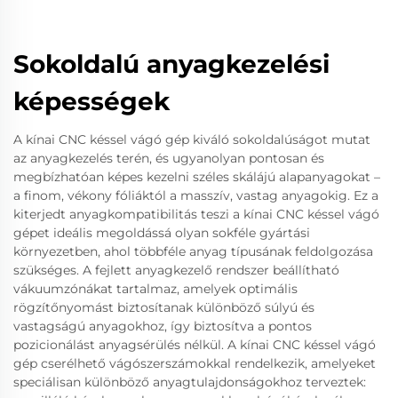
Sokoldalú anyagkezelési
képességek
A kínai CNC késsel vágó gép kiváló sokoldalúságot mutat
az anyagkezelés terén, és ugyanolyan pontosan és
megbízhatóan képes kezelni széles skálájú alapanyagokat –
a finom, vékony fóliáktól a masszív, vastag anyagokig. Ez a
kiterjedt anyagkompatibilitás teszi a kínai CNC késsel vágó
gépet ideális megoldássá olyan sokféle gyártási
környezetben, ahol többféle anyag típusának feldolgozása
szükséges. A fejlett anyagkezelő rendszer beállítható
vákuumzónákat tartalmaz, amelyek optimális
rögzítőnyomást biztosítanak különböző súlyú és
vastagságú anyagokhoz, így biztosítva a pontos
pozicionálást anyagsérülés nélkül. A kínai CNC késsel vágó
gép cserélhető vágószerszámokkal rendelkezik, amelyeket
speciálisan különböző anyagtulajdonságokhoz terveztek: