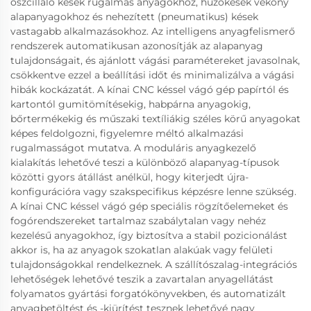
oszcilláló kések rugalmas anyagokhoz, húzókések vékony
alapanyagokhoz és nehezített (pneumatikus) kések
vastagabb alkalmazásokhoz. Az intelligens anyagfelismerő
rendszerek automatikusan azonosítják az alapanyag
tulajdonságait, és ajánlott vágási paramétereket javasolnak,
csökkentve ezzel a beállítási időt és minimalizálva a vágási
hibák kockázatát. A kínai CNC késsel vágó gép papírtól és
kartontól gumitömítésekig, habpárna anyagokig,
bőrtermékekig és műszaki textíliákig széles körű anyagokat
képes feldolgozni, figyelemre méltó alkalmazási
rugalmasságot mutatva. A moduláris anyagkezelő
kialakítás lehetővé teszi a különböző alapanyag-típusok
közötti gyors átállást anélkül, hogy kiterjedt újra-
konfigurációra vagy szakspecifikus képzésre lenne szükség.
A kínai CNC késsel vágó gép speciális rögzítőelemeket és
fogórendszereket tartalmaz szabálytalan vagy nehéz
kezelésű anyagokhoz, így biztosítva a stabil pozicionálást
akkor is, ha az anyagok szokatlan alakúak vagy felületi
tulajdonságokkal rendelkeznek. A szállítószalag-integrációs
lehetőségek lehetővé teszik a zavartalan anyagellátást
folyamatos gyártási forgatókönyvekben, és automatizált
anyagbetöltést és -kiürítést tesznek lehetővé nagy