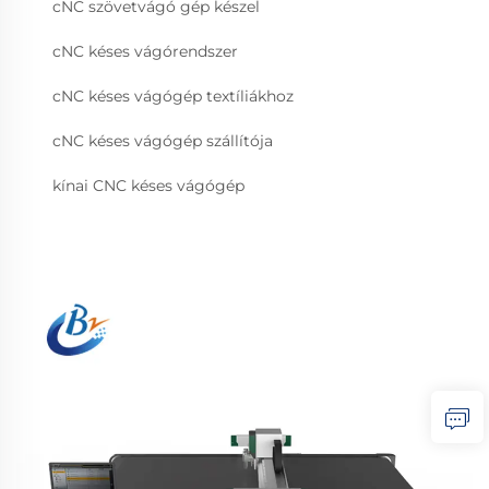
cNC szövetvágó gép készel
cNC késes vágórendszer
cNC késes vágógép textíliákhoz
cNC késes vágógép szállítója
kínai CNC késes vágógép