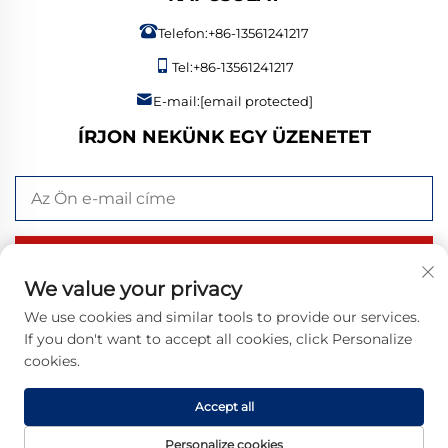
Telefon:
+86-13561241217
Tel:
+86-13561241217
E-mail:
[email protected]
ÍRJON NEKÜNK EGY ÜZENETET
KÜLDÉS MOST
We value your privacy
We use cookies and similar tools to provide our services.
If you don't want to accept all cookies, click Personalize
Szerzői jog © 2026 Bangzheng (Shandong) Intelligent
cookies.
Manufacturing Co., Ltd. Minden jog fenntartva. |
Adatvédelmi
szabályzat
Accept all
Personalize cookies