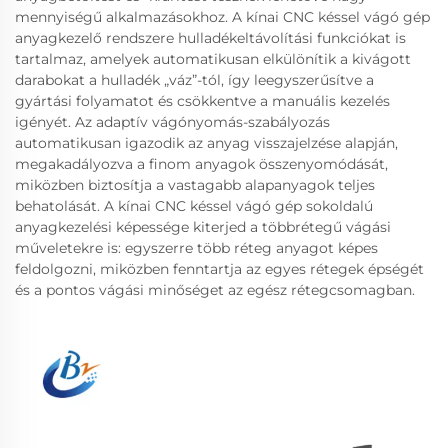
mennyiségű alkalmazásokhoz. A kínai CNC késsel vágó gép
anyagkezelő rendszere hulladékeltávolítási funkciókat is
tartalmaz, amelyek automatikusan elkülönítik a kivágott
darabokat a hulladék „váz”-tól, így leegyszerűsítve a
gyártási folyamatot és csökkentve a manuális kezelés
igényét. Az adaptív vágónyomás-szabályozás
automatikusan igazodik az anyag visszajelzése alapján,
megakadályozva a finom anyagok összenyomódását,
miközben biztosítja a vastagabb alapanyagok teljes
behatolását. A kínai CNC késsel vágó gép sokoldalú
anyagkezelési képessége kiterjed a többrétegű vágási
műveletekre is: egyszerre több réteg anyagot képes
feldolgozni, miközben fenntartja az egyes rétegek épségét
és a pontos vágási minőséget az egész rétegcsomagban.