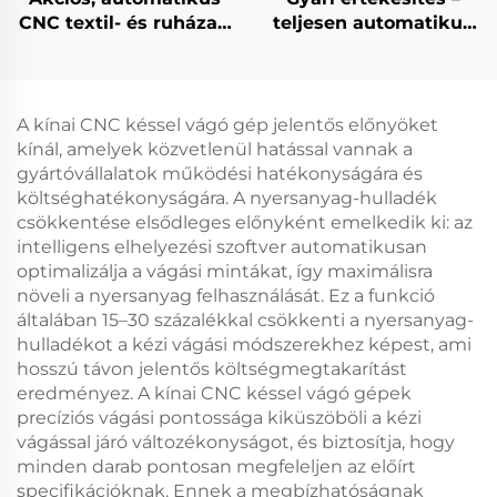
CNC textil- és ruházati
teljesen automatikus
anyagvágó gép
CNC görgős
redőnyanyag-vágó,
függönyanyag-vágó
gép
A kínai CNC késsel vágó gép jelentős előnyöket
kínál, amelyek közvetlenül hatással vannak a
gyártóvállalatok működési hatékonyságára és
költséghatékonyságára. A nyersanyag-hulladék
csökkentése elsődleges előnyként emelkedik ki: az
intelligens elhelyezési szoftver automatikusan
optimalizálja a vágási mintákat, így maximálisra
növeli a nyersanyag felhasználását. Ez a funkció
általában 15–30 százalékkal csökkenti a nyersanyag-
hulladékot a kézi vágási módszerekhez képest, ami
hosszú távon jelentős költségmegtakarítást
eredményez. A kínai CNC késsel vágó gépek
precíziós vágási pontossága kiküszöböli a kézi
vágással járó változékonyságot, és biztosítja, hogy
minden darab pontosan megfeleljen az előírt
specifikációknak. Ennek a megbízhatóságnak