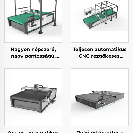
Nagyon népszerű,
Teljesen automatikus
nagy pontosságú,
CNC rezgőkéses,
teljesen automatikus
valódi bőr vágó gép
CNC bőrvágó gép
Akciós, automatikus
Gyári értékesítés –