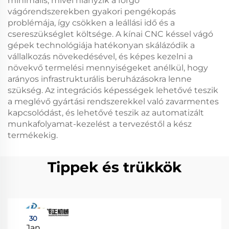
minimális, mivel hiányzik a forgó
vágórendszerekben gyakori pengékopás
problémája, így csökken a leállási idő és a
csereszükséglet költsége. A kínai CNC késsel vágó
gépek technológiája hatékonyan skálázódik a
vállalkozás növekedésével, és képes kezelni a
növekvő termelési mennyiségeket anélkül, hogy
arányos infrastrukturális beruházásokra lenne
szükség. Az integrációs képességek lehetővé teszik
a meglévő gyártási rendszerekkel való zavarmentes
kapcsolódást, és lehetővé teszik az automatizált
munkafolyamat-kezelést a tervezéstől a kész
termékekig.
Tippek és trükkök
30
Jan