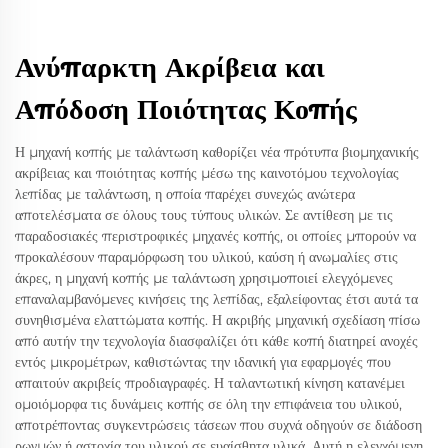
Ανύπαρκτη Ακρίβεια και
Απόδοση Ποιότητας Κοπής
Η μηχανή κοπής με ταλάντωση καθορίζει νέα πρότυπα βιομηχανικής
ακρίβειας και ποιότητας κοπής μέσω της καινοτόμου τεχνολογίας
λεπίδας με ταλάντωση, η οποία παρέχει συνεχώς ανώτερα
αποτελέσματα σε όλους τους τύπους υλικών. Σε αντίθεση με τις
παραδοσιακές περιστροφικές μηχανές κοπής, οι οποίες μπορούν να
προκαλέσουν παραμόρφωση του υλικού, καύση ή ανωμαλίες στις
άκρες, η μηχανή κοπής με ταλάντωση χρησιμοποιεί ελεγχόμενες
επαναλαμβανόμενες κινήσεις της λεπίδας, εξαλείφοντας έτσι αυτά τα
συνηθισμένα ελαττώματα κοπής. Η ακριβής μηχανική σχεδίαση πίσω
από αυτήν την τεχνολογία διασφαλίζει ότι κάθε κοπή διατηρεί ανοχές
εντός μικρομέτρων, καθιστώντας την ιδανική για εφαρμογές που
απαιτούν ακριβείς προδιαγραφές. Η ταλαντωτική κίνηση κατανέμει
ομοιόμορφα τις δυνάμεις κοπής σε όλη την επιφάνεια του υλικού,
αποτρέποντας συγκεντρώσεις τάσεων που συχνά οδηγούν σε διάδοση
ρωγμών ή αστοχία του υλικού σε ευαίσθητα υλικά. Αυτή η ελεγχόμενη