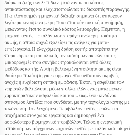
διάρκεια ζωής των λεπίδων, μειώνοντας το κόστος
αντικατάστασης και ελαχιστοποιώντας τις διακοπές παραγωγής.
Η απλοποιημένη μηχανική διάταξη σημαίνει ότι υπάρχουν
λιγότερα κινούμενα μέρη που απαιτούν τακτική συντήρηση,
μειώνοντας έτσι το συνολικό κόστος λειτουργίας. Πέμπτον, η
μηχανή κοπής με ταλάντωση παράγει ανώτερη ποιότητα
ακμής, η οποία συχνά εξαλείφει τις ανάγκες για μετα-
επεξεργασία. Η ελεγχόμενη δράση κοπής αποτρέπει την
παραμόρφωση του υλικού, την καύση των ακμών και τις
μικρορωγμές που συνήθως προκαλούνται από άλλες
μεθόδους κοπής. Αυτή η βελτιωμένη ποιότητα ακμής είναι
ιδιαίτερα πολύτιμη για εφαρμογές που απαιτούν ακριβείς
ανοχές ή ευχάριστη οπτική εμφάνιση. Έκτον, η ασφάλεια των
χειριστών βελτιώνεται μέσω πολλαπλών ενσωματωμένων
χαρακτηριστικών ασφαλείας και του μειωμένου κινδύνου
σπάσιμου λεπίδας που συνδέεται με την τεχνολογία κοπής με
ταλάντωση. Το ελεγχόμενο περιβάλλον κοπής μειώνει τα
ατυχήματα στον χώρο εργασίας και δημιουργεί ένα
ασφαλέστερο βιομηχανικό περιβάλλον. Τέλος, η ενεργειακή
απόδοση των σύγχρονων μηχανών κοπής με ταλάντωση οδηγεί