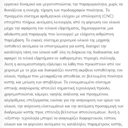
εργατικό δυναμικό και μεγιστοποιώντας την παραγωγικότητα, χωρίς να
θυσιάζεται η συνεχής τήρηση των προδιαγραφών ποιότητας. Το
προηγμένο σύστημα αριθμητικού ελέγχου με υπολογιστή (CNC)
επιτρέπει πλήρως αυτόματη λειτουργία, από τη φόρτωση του υλικού
μέχρι την αφαίρεση του τελικού εξαρτήματος, δημιουργώντας μια
αδιάκοπη ροή παραγωγής που λειτουργεί με ελάχιστη ανθρώπινη
παρέμβαση. Το ευφυές σύστημα χειρισμού υλικού της μηχανής
τοποθετεί αυτόματα τα υποστρώματα για κοπή, διατηρεί την
κατάλληλη τάση του υλικού καθ’ όλη τη διάρκεια της διαδικασίας και
αφαιρεί τα τελικά εξαρτήματα σε καθορισμένες περιοχές συλλογής.
Αυτή η αυτοματοποίηση εξαλείφει τα λάθη που προκύπτουν από τον
χειρισμό με το χέρι και διασφαλίζει συνεπή ακρίβεια τοποθέτησης του
υλικού, πράγμα που μεταφράζεται απευθείας σε βελτιωμένη ποιότητα
κοπής και μείωση των αποβλήτων. Το ενσωματωμένο σύστημα
οπτικής αναγνώρισης αποτελεί σημαντική τεχνολογική πρόοδο,
χρησιμοποιώντας κάμερες υψηλής ανάλυσης και προηγμένους
αλγόριθμους επεξεργασίας εικόνας για την αναγνώριση των ορίων του
υλικού, την ανίχνευση ελαττωμάτων και την αυτόματη προσαρμογή των
διαδρομών κοπής προς επίτευξη βέλτιστων αποτελεσμάτων. Αυτή η
«έξυπνη» τεχνολογία μπορεί να αναγνωρίζει διαφορετικούς τύπους
υλικών και να φορτώνει αυτόματα τις κατάλληλες παραμέτρους κοπής,