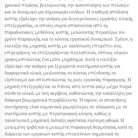
χρονικά πλαίσια, βελτιώνοντας την ικανοποίηση των πελατών
και το δυναμικό για δημιουργία εσόδων. Η σταθερή απόδοση
κοπής εξαλείφει την ανάγκη για δευτερεύουσες εργασίες τελικής
επεξεργασίας, οι οποίες συχνά απαιτούνται από τις
παραδοσιακές μεθόδους κοπής, μειώνοντας περαιτέρω τον
χρόνο παραγωγής και το κόστος εργατικού δυναμικού. Τρίτον, η
ευελιξία της μηχανής κοπής με ταλάντωση επιτρέπει στις
επιχειρήσεις να επεξεργάζονται πολλαπλούς τύπους υλικών
χρησιμοποιώντας ένα μόνο μηχάνημα. Αυτή η ευελιξία
εξαλείφει την ανάγκη για ξεχωριστά συστήματα κοπής για
διαφορετικά υλικά, μειώνοντας το κόστος επένδυσης σε
εξοπλισμό και απλοποιώντας τις ροές εργασίας παραγωγής. Η
μηχανή επεξεργάζεται τα πάντα, από λεπτά φιλμ μέχρι παχιά
σύνθετα υλικά, με ίση ακρίβεια, καθιστώντας την κατάλληλη για
διάφορα βιομηχανικά περιβάλλοντα. Τέταρτον, οι απαιτήσεις
συντήρησης είναι σημαντικά χαμηλότερες σε σύγκριση με τα
συστήματα κοπής με περιστροφική κίνηση, καθώς η
ταλαντωτική μηχανική διάταξη υφίσταται λιγότερη φθορά. Η
μειωμένη τριβή και η μειωμένη παραγωγή θερμότητας κατά τη
διάρκεια των εργασιών κοπής επεκτείνουν σημαντικά τη