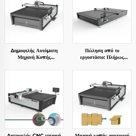
Δημοφιλής Αυτόματη
Πώληση από το
Μηχανή Κοπής
εργοστάσιο: Πλήρως
Υφασμάτων CNC
αυτόματη CNC μηχανή
κοπής υφασμάτων για
ρολό κουρτίνες
Δημοφιλής CNC μηχανή
Μηχανή κοπής χαρτονιού