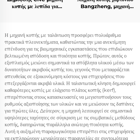
κοπής με λεπίδα για
Bangzheng, μηχανή
πλάκες αφρού, EVA,
κοπής κουτιών, μηχανή
καουτσούκ στεγανοποίησης
κοπής κυματοειδούς
και σφουγγαρένιες πλάκες
χαρτιού
Η μηχανή κοπής με ταλάντωση προσφέρει πολυάριθμα
πρακτικά πλεονεκτήματα, καθιστώντας την μια ανεκτίμητη
επένδυση για τις βιομηχανικές εγκαταστάσεις που επιδιώκουν
βελτιωμένη απόδοση και ποιότητα κοπής. Πρώτον, αυτός ο
εξοπλισμός μειώνει σημαντικά τα απόβλητα υλικού μέσω των
δυνατοτήτων ακριβούς κοπής του, γεγονός που μεταφράζεται
απευθείας σε εξοικονόμηση κόστους για επιχειρήσεις που
επεξεργάζονται ακριβά υλικά. Η ταλαντωτική κίνηση δημιουργεί
καθαρότερες κοπές με ελάχιστο πλάτος κοπής (kerf),
επιτρέποντας στους κατασκευαστές να μεγιστοποιήσουν τους
ρυθμούς αξιοποίησης των υλικών και να μειώσουν τις δαπάνες
για πρώτες ύλες. Δεύτερον, η μηχανή λειτουργεί σε σημαντικά
υψηλότερες ταχύτητες σε σύγκριση με τις συμβατικές μεθόδους
κοπής, διατηρώντας παράλληλα ανώτερη ποιότητα κοπής.
Αυτή η αυξημένη παραγωγικότητα επιτρέπει στις επιχειρήσεις
να εκπληρώνουν μεγαλύτερες παραγγελίες σε συντομότερα