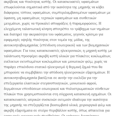
ακρίβειας και ποιότητας κοπής. Οι κατασκευαστές υφασμάτων
επωφελούνται σημαντικά από την ικανότητα της μηχανής να κόβει
διάφορους τύπους υφασμάτων, συμπεριλαμβανομένων υφασμάτων με
ύφανση, μη υφασμάτων, τεχνικών υφασμάτων και συνθετικών
μειγμάτων, χωρίς να προκαλεί αποφράξεις ή παραμορφώσεις. Η
ελεγχόμενη ταλαντωτική κίνηση αποτρέπει το τράβηγμα των νημάτων
και διατηρεί την ακεραιότητα του υφάσματος, γεγονός κρίσιμο για
εφαρμογές υψηλής ποιότητας στον τομέα της μόδας, της
αυτοκινητοβιομηχανίας (επένδυση εσωτερικού) και των βιομηχανικών
υφασμάτων. Για τους κατασκευαστές ηλεκτρονικών, η μηχανή κοπής με
ταλάντωση προσφέρει ακριβή κοπή υλικών για πλακέτες κυκλωμάτων,
ευέλικτων εκτυπωμένων κυκλωμάτων και μονωτικών φιλμ, χωρίς να
παράγει επικίνδυνο στατικό ηλεκτρισμό ή θερμική ζημιά που θα
μπορούσε να συμβιβάσει την απόδοση ηλεκτρονικών εξαρτημάτων. Η
αυτοκινητοβιομηχανία βασίζεται σε αυτήν την ευελιξία για την
επεξεργασία ελαστικών στεγανοποιητικών, μονωτικού αφρού,
δερμάτινων επενδύσεων εσωτερικού και πολυστρωματικών σύνθετων
πλακών που χρησιμοποιούνται στη σύγχρονη κατασκευή οχημάτων. Οι
κατασκευαστές ιατρικών συσκευών εκτιμούν ιδιαίτερα την ικανότητα
της μηχανής να επεξεργάζεται βιοσυμβατά υλικά, χειρουργικά φιλμ και
ακριβή εξαρτήματα σε στείρο περιβάλλον κοπής, όπως απαιτείται για
εφαρμογές υγειονομικής περίθαλψης. Οι γρήγορες δυνατότητες