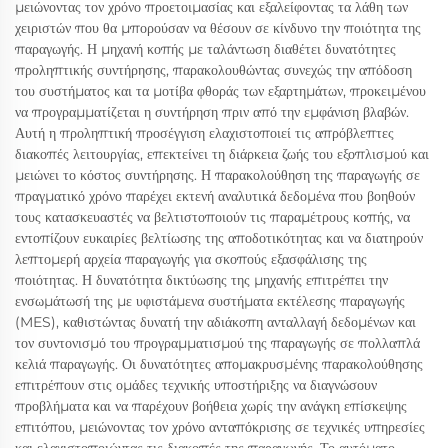
μειώνοντας τον χρόνο προετοιμασίας και εξαλείφοντας τα λάθη των
χειριστών που θα μπορούσαν να θέσουν σε κίνδυνο την ποιότητα της
παραγωγής. Η μηχανή κοπής με ταλάντωση διαθέτει δυνατότητες
προληπτικής συντήρησης, παρακολουθώντας συνεχώς την απόδοση
του συστήματος και τα μοτίβα φθοράς των εξαρτημάτων, προκειμένου
να προγραμματίζεται η συντήρηση πριν από την εμφάνιση βλαβών.
Αυτή η προληπτική προσέγγιση ελαχιστοποιεί τις απρόβλεπτες
διακοπές λειτουργίας, επεκτείνει τη διάρκεια ζωής του εξοπλισμού και
μειώνει το κόστος συντήρησης. Η παρακολούθηση της παραγωγής σε
πραγματικό χρόνο παρέχει εκτενή αναλυτικά δεδομένα που βοηθούν
τους κατασκευαστές να βελτιστοποιούν τις παραμέτρους κοπής, να
εντοπίζουν ευκαιρίες βελτίωσης της αποδοτικότητας και να διατηρούν
λεπτομερή αρχεία παραγωγής για σκοπούς εξασφάλισης της
ποιότητας. Η δυνατότητα δικτύωσης της μηχανής επιτρέπει την
ενσωμάτωσή της με υφιστάμενα συστήματα εκτέλεσης παραγωγής
(MES), καθιστώντας δυνατή την αδιάκοπη ανταλλαγή δεδομένων και
τον συντονισμό του προγραμματισμού της παραγωγής σε πολλαπλά
κελιά παραγωγής. Οι δυνατότητες απομακρυσμένης παρακολούθησης
επιτρέπουν στις ομάδες τεχνικής υποστήριξης να διαγνώσουν
προβλήματα και να παρέχουν βοήθεια χωρίς την ανάγκη επίσκεψης
επιτόπου, μειώνοντας τον χρόνο ανταπόκρισης σε τεχνικές υπηρεσίες