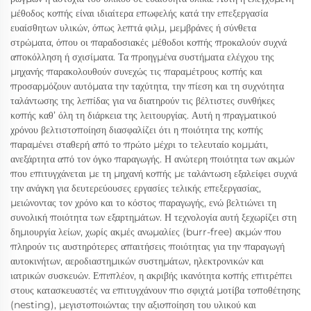
μέθοδος κοπής είναι ιδιαίτερα επωφελής κατά την επεξεργασία
ευαίσθητων υλικών, όπως λεπτά φιλμ, μεμβράνες ή σύνθετα
στρώματα, όπου οι παραδοσιακές μέθοδοι κοπής προκαλούν συχνά
αποκόλληση ή σχισίματα. Τα προηγμένα συστήματα ελέγχου της
μηχανής παρακολουθούν συνεχώς τις παραμέτρους κοπής και
προσαρμόζουν αυτόματα την ταχύτητα, την πίεση και τη συχνότητα
ταλάντωσης της λεπίδας για να διατηρούν τις βέλτιστες συνθήκες
κοπής καθ’ όλη τη διάρκεια της λειτουργίας. Αυτή η πραγματικού
χρόνου βελτιστοποίηση διασφαλίζει ότι η ποιότητα της κοπής
παραμένει σταθερή από το πρώτο μέχρι το τελευταίο κομμάτι,
ανεξάρτητα από τον όγκο παραγωγής. Η ανώτερη ποιότητα των ακμών
που επιτυγχάνεται με τη μηχανή κοπής με ταλάντωση εξαλείφει συχνά
την ανάγκη για δευτερεύουσες εργασίες τελικής επεξεργασίας,
μειώνοντας τον χρόνο και το κόστος παραγωγής, ενώ βελτιώνει τη
συνολική ποιότητα των εξαρτημάτων. Η τεχνολογία αυτή ξεχωρίζει στη
δημιουργία λείων, χωρίς ακμές ανωμαλίες (burr-free) ακμών που
πληρούν τις αυστηρότερες απαιτήσεις ποιότητας για την παραγωγή
αυτοκινήτων, αεροδιαστημικών συστημάτων, ηλεκτρονικών και
ιατρικών συσκευών. Επιπλέον, η ακριβής ικανότητα κοπής επιτρέπει
στους κατασκευαστές να επιτυγχάνουν πιο σφιχτά μοτίβα τοποθέτησης
(nesting), μεγιστοποιώντας την αξιοποίηση του υλικού και