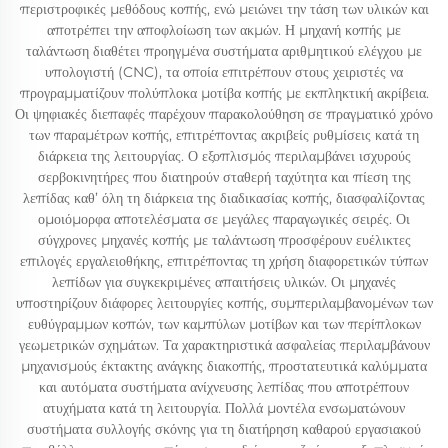
περιστροφικές μεθόδους κοπής, ενώ μειώνει την τάση των υλικών και
αποτρέπει την αποφλοίωση των ακμών. Η μηχανή κοπής με
ταλάντωση διαθέτει προηγμένα συστήματα αριθμητικού ελέγχου με
υπολογιστή (CNC), τα οποία επιτρέπουν στους χειριστές να
προγραμματίζουν πολύπλοκα μοτίβα κοπής με εκπληκτική ακρίβεια.
Οι ψηφιακές διεπαφές παρέχουν παρακολούθηση σε πραγματικό χρόνο
των παραμέτρων κοπής, επιτρέποντας ακριβείς ρυθμίσεις κατά τη
διάρκεια της λειτουργίας. Ο εξοπλισμός περιλαμβάνει ισχυρούς
σερβοκινητήρες που διατηρούν σταθερή ταχύτητα και πίεση της
λεπίδας καθ’ όλη τη διάρκεια της διαδικασίας κοπής, διασφαλίζοντας
ομοιόμορφα αποτελέσματα σε μεγάλες παραγωγικές σειρές. Οι
σύγχρονες μηχανές κοπής με ταλάντωση προσφέρουν ευέλικτες
επιλογές εργαλειοθήκης, επιτρέποντας τη χρήση διαφορετικών τύπων
λεπίδων για συγκεκριμένες απαιτήσεις υλικών. Οι μηχανές
υποστηρίζουν διάφορες λειτουργίες κοπής, συμπεριλαμβανομένων των
ευθύγραμμων κοπών, των καμπύλων μοτίβων και των περίπλοκων
γεωμετρικών σχημάτων. Τα χαρακτηριστικά ασφαλείας περιλαμβάνουν
μηχανισμούς έκτακτης ανάγκης διακοπής, προστατευτικά καλύμματα
και αυτόματα συστήματα ανίχνευσης λεπίδας που αποτρέπουν
ατυχήματα κατά τη λειτουργία. Πολλά μοντέλα ενσωματώνουν
συστήματα συλλογής σκόνης για τη διατήρηση καθαρού εργασιακού