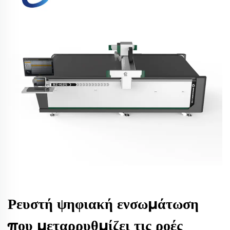
Ρευστή ψηφιακή ενσωμάτωση
που μεταρρυθμίζει τις ροές