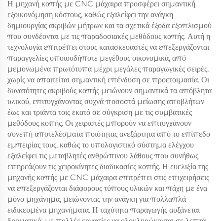
Η μηχανή κοπής με CNC μάχαιρα προσφέρει σημαντική
εξοικονόμηση κόστους, καθώς εξαλείφει την ανάγκη
δημιουργίας ακριβών μήτρων και τα σχετικά έξοδα εξοπλισμού
που συνδέονται με τις παραδοσιακές μεθόδους κοπής. Αυτή η
τεχνολογία επιτρέπει στους κατασκευαστές να επεξεργάζονται
παραγγελίες οποιουδήποτε μεγέθους οικονομικά, από
μεμονωμένα πρωτότυπα μέχρι μεγάλες παραγωγικές σειρές,
χωρίς να απαιτείται σημαντική επένδυση σε προετοιμασία. Οι
δυνατότητες ακριβούς κοπής μειώνουν σημαντικά τα απόβλητα
υλικού, επιτυγχάνοντας συχνά ποσοστά μείωσης αποβλήτων
έως και τριάντα τοις εκατό σε σύγκριση με τις συμβατικές
μεθόδους κοπής. Οι χειριστές μπορούν να επιτυγχάνουν
συνεπή αποτελέσματα ποιότητας ανεξάρτητα από το επίπεδο
εμπειρίας τους, καθώς το υπολογιστικό σύστημα ελέγχου
εξαλείφει τις μεταβλητές ανθρώπινου λάθους που συνήθως
επηρεάζουν τις χειροκίνητες διαδικασίες κοπής. Η ευελιξία της
μηχανής κοπής με CNC μάχαιρα επιτρέπει στις επιχειρήσεις
να επεξεργάζονται διάφορους τύπους υλικών και πάχη με ένα
μόνο μηχάνημα, μειώνοντας την ανάγκη για πολλαπλά
ειδικευμένα μηχανήματα. Η ταχύτητα παραγωγής αυξάνεται
δραματικά, με πολλές εργασίες να ολοκληρώνονται σε λεπτά