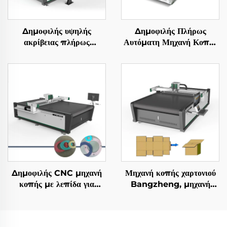
Δημοφιλής υψηλής
Δημοφιλής Πλήρως
ακρίβειας πλήρως
Αυτόματη Μηχανή Κοπής
αυτόματη CNC μηχανή
Πολυστρωματικού
κοπής δερμάτων
Υφάσματος, Εξοπλισμός
Κοπής Ενδυμάτων
Δημοφιλής CNC μηχανή
Μηχανή κοπής χαρτονιού
κοπής με λεπίδα για
Bangzheng, μηχανή
πλάκες αφρού, EVA,
κοπής κουτιών, μηχανή
καουτσούκ στεγανοποίησης
κοπής κυματοειδούς
και σφουγγαρένιες πλάκες
χαρτιού