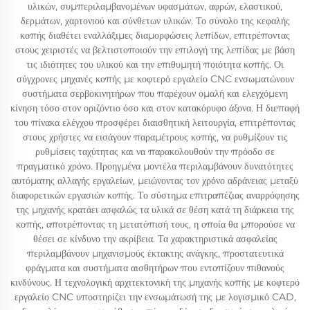
υλικών, συμπεριλαμβανομένων υφασμάτων, αφρών, ελαστικού,
δερμάτων, χαρτονιού και σύνθετων υλικών. Το σύνολο της κεφαλής
κοπής διαθέτει εναλλάξιμες διαμορφώσεις λεπίδων, επιτρέποντας
στους χειριστές να βελτιστοποιούν την επιλογή της λεπίδας με βάση
τις ιδιότητες του υλικού και την επιθυμητή ποιότητα κοπής. Οι
σύγχρονες μηχανές κοπής με κοφτερό εργαλείο CNC ενσωματώνουν
συστήματα σερβοκινητήρων που παρέχουν ομαλή και ελεγχόμενη
κίνηση τόσο στον οριζόντιο όσο και στον κατακόρυφο άξονα. Η διεπαφή
του πίνακα ελέγχου προσφέρει διαισθητική λειτουργία, επιτρέποντας
στους χρήστες να εισάγουν παραμέτρους κοπής, να ρυθμίζουν τις
ρυθμίσεις ταχύτητας και να παρακολουθούν την πρόοδο σε
πραγματικό χρόνο. Προηγμένα μοντέλα περιλαμβάνουν δυνατότητες
αυτόματης αλλαγής εργαλείων, μειώνοντας τον χρόνο αδράνειας μεταξύ
διαφορετικών εργασιών κοπής. Το σύστημα επιτραπέζιας αναρρόφησης
της μηχανής κρατάει ασφαλώς τα υλικά σε θέση κατά τη διάρκεια της
κοπής, αποτρέποντας τη μετατόπισή τους, η οποία θα μπορούσε να
θέσει σε κίνδυνο την ακρίβεια. Τα χαρακτηριστικά ασφαλείας
περιλαμβάνουν μηχανισμούς έκτακτης ανάγκης, προστατευτικά
φράγματα και συστήματα αισθητήρων που εντοπίζουν πιθανούς
κινδύνους. Η τεχνολογική αρχιτεκτονική της μηχανής κοπής με κοφτερό
εργαλείο CNC υποστηρίζει την ενσωμάτωσή της με λογισμικό CAD,