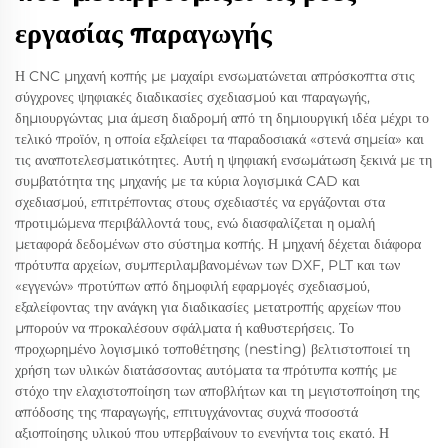
εργασίας παραγωγής
Η CNC μηχανή κοπής με μαχαίρι ενσωματώνεται απρόσκοπτα στις
σύγχρονες ψηφιακές διαδικασίες σχεδιασμού και παραγωγής,
δημιουργώντας μια άμεση διαδρομή από τη δημιουργική ιδέα μέχρι το
τελικό προϊόν, η οποία εξαλείφει τα παραδοσιακά «στενά σημεία» και
τις αναποτελεσματικότητες. Αυτή η ψηφιακή ενσωμάτωση ξεκινά με τη
συμβατότητα της μηχανής με τα κύρια λογισμικά CAD και
σχεδιασμού, επιτρέποντας στους σχεδιαστές να εργάζονται στα
προτιμώμενα περιβάλλοντά τους, ενώ διασφαλίζεται η ομαλή
μεταφορά δεδομένων στο σύστημα κοπής. Η μηχανή δέχεται διάφορα
πρότυπα αρχείων, συμπεριλαμβανομένων των DXF, PLT και των
«εγγενών» προτύπων από δημοφιλή εφαρμογές σχεδιασμού,
εξαλείφοντας την ανάγκη για διαδικασίες μετατροπής αρχείων που
μπορούν να προκαλέσουν σφάλματα ή καθυστερήσεις. Το
προχωρημένο λογισμικό τοποθέτησης (nesting) βελτιστοποιεί τη
χρήση των υλικών διατάσσοντας αυτόματα τα πρότυπα κοπής με
στόχο την ελαχιστοποίηση των αποβλήτων και τη μεγιστοποίηση της
απόδοσης της παραγωγής, επιτυγχάνοντας συχνά ποσοστά
αξιοποίησης υλικού που υπερβαίνουν το ενενήντα τοις εκατό. Η