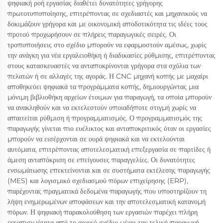
ψηφιακή ροή εργασίας διαθέτει δυνατότητες γρήγορης
πρωτοτυποποίησης, επιτρέποντας σε σχεδιαστές και μηχανικούς να
δοκιμάζουν γρήγορα και με οικονομική αποδοτικότητα τις ιδέες τους
προτού προχωρήσουν σε πλήρεις παραγωγικές σειρές. Οι
τροποποιήσεις στο σχέδιο μπορούν να εφαρμοστούν αμέσως, χωρίς
την ανάγκη για νέα εργαλειοθήκη ή διαδικασίες ρύθμισης, επιτρέποντας
στους κατασκευαστές να ανταποκρίνονται γρήγορα στα σχόλια των
πελατών ή σε αλλαγές της αγοράς. Η CNC μηχανή κοπής με μαχαίρι
αποθηκεύει ψηφιακά τα προγράμματα κοπής, δημιουργώντας μια
μόνιμη βιβλιοθήκη αρχείων έτοιμων για παραγωγή, τα οποία μπορούν
να ανακληθούν και να εκτελεστούν οποιαδήποτε στιγμή χωρίς να
απαιτείται ρύθμιση ή προγραμματισμός. Ο προγραμματισμός της
παραγωγής γίνεται πιο ευέλικτος και ανταποκριτικός όταν οι εργασίες
μπορούν να εισέρχονται σε ουρά ψηφιακά και να εκτελούνται
αυτόματα, επιτρέποντας αποτελεσματική επεξεργασία σε παρτίδες ή
άμεση ανταπόκριση σε επείγουσες παραγγελίες. Οι δυνατότητες
ενσωμάτωσης επεκτείνονται και σε συστήματα εκτέλεσης παραγωγής
(MES) και λογισμικό σχεδιασμού πόρων επιχείρησης (ERP),
παρέχοντας πραγματικά δεδομένα παραγωγής που υποστηρίζουν τη
λήψη ενημερωμένων αποφάσεων και την αποτελεσματική κατανομή
πόρων. Η ψηφιακή παρακολούθηση των εργασιών παρέχει πλήρη
εντοπισιμότητα από το αρχικό σχέδιο μέχρι την τελική παραγωγή,