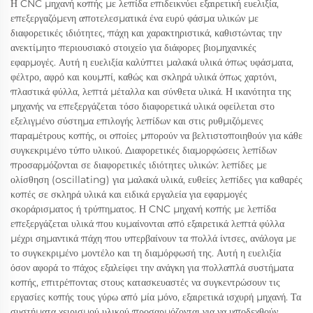
Η CNC μηχανή κοπής με λεπίδα επιδεικνύει εξαιρετική ευελιξία,
επεξεργαζόμενη αποτελεσματικά ένα ευρύ φάσμα υλικών με
διαφορετικές ιδιότητες, πάχη και χαρακτηριστικά, καθιστώντας την
ανεκτίμητο περιουσιακό στοιχείο για διάφορες βιομηχανικές
εφαρμογές. Αυτή η ευελιξία καλύπτει μαλακά υλικά όπως υφάσματα,
φέλτρο, αφρό και κουμπί, καθώς και σκληρά υλικά όπως χαρτόνι,
πλαστικά φύλλα, λεπτά μέταλλα και σύνθετα υλικά. Η ικανότητα της
μηχανής να επεξεργάζεται τόσο διαφορετικά υλικά οφείλεται στο
εξελιγμένο σύστημα επιλογής λεπίδων και στις ρυθμιζόμενες
παραμέτρους κοπής, οι οποίες μπορούν να βελτιστοποιηθούν για κάθε
συγκεκριμένο τύπο υλικού. Διαφορετικές διαμορφώσεις λεπίδων
προσαρμόζονται σε διαφορετικές ιδιότητες υλικών: λεπίδες με
ολίσθηση (oscillating) για μαλακά υλικά, ευθείες λεπίδες για καθαρές
κοπές σε σκληρά υλικά και ειδικά εργαλεία για εφαρμογές
σκοράρισματος ή τρύπηματος. Η CNC μηχανή κοπής με λεπίδα
επεξεργάζεται υλικά που κυμαίνονται από εξαιρετικά λεπτά φύλλα
μέχρι σημαντικά πάχη που υπερβαίνουν τα πολλά ίντσες, ανάλογα με
το συγκεκριμένο μοντέλο και τη διαμόρφωσή της. Αυτή η ευελιξία
όσον αφορά το πάχος εξαλείφει την ανάγκη για πολλαπλά συστήματα
κοπής, επιτρέποντας στους κατασκευαστές να συγκεντρώσουν τις
εργασίες κοπής τους γύρω από μία μόνο, εξαιρετικά ισχυρή μηχανή. Τα
συστήματα χειρισμού υλικού προσαρμόζονται για να υποδεχθούν