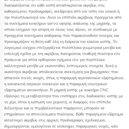
διασφαλίζοντας ότι κάθε κοπή ανταποκρίνεται ακριβώς στις
καθορισμένες προδιαγραφές, ανεξάρτητα από τον τύπο του υλικού ή
την πολυπλοκότητά του. Αυτό το επίπεδο ακρίβειας προέρχεται από
τα συστήματα κινητήρων servo υψηλής ανάλυσης της μηχανής, τα
οποία ελέγχουν την κίνηση σε όλους τους άξονες, σε συνδυασμό με
προηγμένα συστήματα ανάδρασης που παρακολουθούν συνεχώς και
προσαρμόζουν τη θέση καθ’ όλη τη διάρκεια του κύκλου κοπής. Το
λογισμικό ελέγχου επεξεργάζεται πολύπλοκα γεωμετρικά μοτίβα και
ενδελεχή σχέδια με ίση ακρίβεια, διατηρώντας σταθερή ποιότητα είτε
πρόκειται για απλά ορθογώνια σχήματα είτε για περίπλοκα
καλλιτεχνικά μοτίβα με εκατοντάδες λεπτομερείς στοιχεία. Αυτή η
ικανότητα ακρίβειας αποδεικνύεται ανεκτίμητη για βιομηχανίες που
απαιτούν στενές ανοχές, όπως η παραγωγή αεροναυτικών εξαρτημάτων,
η κατασκευή ιατρικών συσκευών και η παραγωγή εσωτερικών
εξαρτημάτων αυτοκινήτων. Η μηχανή κοπής με κοφτήρα CNC
εξαλείφει τη μεταβλητότητα που ενυπάρχει στις διαδικασίες κοπής με
το χέρι, όπου η κόπωση του χειριστή, οι διαφορές στο επίπεδο
δεξιοτήτων και οι περιβαλλοντικοί παράγοντες μπορούν να
επηρεάσουν τα αποτελέσματα ποιότητας. Κάθε παραγόμενο εξάρτημα
αντιστοιχεί ακριβώς στις αρχικές προδιαγραφές σχεδιασμού,
δημιουργώντας ομοιογένεια σε ολόκληρες παραγωγικές σειρές, κάτι