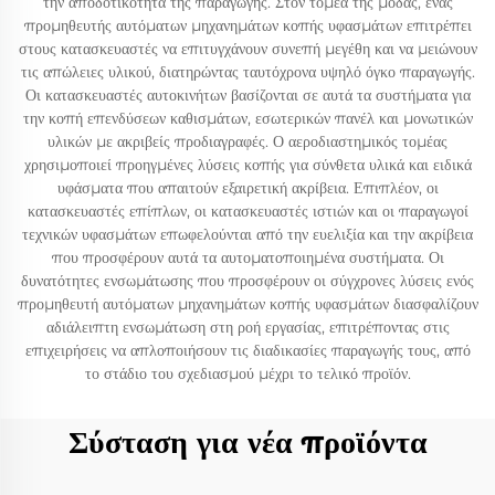
την αποδοτικότητα της παραγωγής. Στον τομέα της μόδας, ένας
προμηθευτής αυτόματων μηχανημάτων κοπής υφασμάτων επιτρέπει
στους κατασκευαστές να επιτυγχάνουν συνεπή μεγέθη και να μειώνουν
τις απώλειες υλικού, διατηρώντας ταυτόχρονα υψηλό όγκο παραγωγής.
Οι κατασκευαστές αυτοκινήτων βασίζονται σε αυτά τα συστήματα για
την κοπή επενδύσεων καθισμάτων, εσωτερικών πανέλ και μονωτικών
υλικών με ακριβείς προδιαγραφές. Ο αεροδιαστημικός τομέας
χρησιμοποιεί προηγμένες λύσεις κοπής για σύνθετα υλικά και ειδικά
υφάσματα που απαιτούν εξαιρετική ακρίβεια. Επιπλέον, οι
κατασκευαστές επίπλων, οι κατασκευαστές ιστιών και οι παραγωγοί
τεχνικών υφασμάτων επωφελούνται από την ευελιξία και την ακρίβεια
που προσφέρουν αυτά τα αυτοματοποιημένα συστήματα. Οι
δυνατότητες ενσωμάτωσης που προσφέρουν οι σύγχρονες λύσεις ενός
προμηθευτή αυτόματων μηχανημάτων κοπής υφασμάτων διασφαλίζουν
αδιάλειπτη ενσωμάτωση στη ροή εργασίας, επιτρέποντας στις
επιχειρήσεις να απλοποιήσουν τις διαδικασίες παραγωγής τους, από
το στάδιο του σχεδιασμού μέχρι το τελικό προϊόν.
Σύσταση για νέα προϊόντα