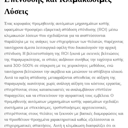
Λύσεις
Ένας κορυφαίος προμηθευτής αυτόματων μηχανημάτων κοπής
υφασμάτων προσφέρει εξαιρετική απόδοση επένδυσης (ROI) μέσω
κλιμακωτών λύσεων που σχεδιάζονται για να αναπτύσσονται
παράλληλα με τις ανάγκες των επιχειρήσεων των πελατών, παρέχοντας
ταυτόχρονα άμεσα λειτουργικά οφέλη που δικαιολογούν την αρχική
επένδυση. Η βελτιστοποίηση της ROI ξεκινά με εκτενείς βελτιώσεις
της παραγωγικότητας, οι οποίες αυξάνουν συνήθως την ταχύτητα κοπής
κατά 300–500% σε σύγκριση με τις χειροκίνητες μεθόδους, ενώ
ταυτόχρονα βελτιώνουν την ακρίβεια και μειώνουν τα απόβλητα υλικού.
Αυτά τα οφέλη απόδοσης μεταφράζονται απευθείας σε αύξηση της
παραγωγικής ικανότητας χωρίς ανάλογη αύξηση του κόστους εργασίας,
επιτρέποντας στους κατασκευαστές να αναλαμβάνουν επιπλέον
παραγγελίες και να επεκτείνουν την αγοραστική τους εμβέλεια. Ο
προμηθευτής αυτόματων μηχανημάτων κοπής υφασμάτων σχεδιάζει
συστήματα με επεκτάσιμες, τροποποιήσιμες αρχιτεκτονικές,
επιτρέποντας στους πελάτες να ξεκινούν με βασικές διαμορφώσεις και
να προσθέτουν προηγμένα χαρακτηριστικά καθώς εξελίσσονται οι
επιχειρηματικές απαιτήσεις. Αυτή η κλιμάκωση διασφαλίζει ότι οι