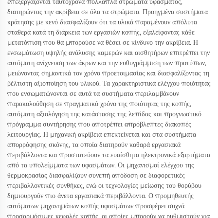
επεξεργάζονται ταυτόχρονα πολλαπλά στρώματα υφάσματος,
διατηρώντας την ακρίβεια σε όλα τα στρώματα. Προηγμένα συστήματα
κράτησης με κενό διασφαλίζουν ότι τα υλικά παραμένουν απόλυτα
σταθερά κατά τη διάρκεια των εργασιών κοπής, εξαλείφοντας κάθε
μετατόπιση που θα μπορούσε να θέσει σε κίνδυνο την ακρίβεια. Η
ενσωμάτωση υψηλής ανάλυσης καμερών και αισθητήρων επιτρέπει την
αυτόματη ανίχνευση των άκρων και την ευθυγράμμιση των προτύπων,
μειώνοντας σημαντικά τον χρόνο προετοιμασίας και διασφαλίζοντας τη
βέλτιστη αξιοποίηση του υλικού. Τα χαρακτηριστικά ελέγχου ποιότητας
που ενσωματώνονται σε αυτά τα συστήματα περιλαμβάνουν
παρακολούθηση σε πραγματικό χρόνο της ποιότητας της κοπής,
αυτόματη αξιολόγηση της κατάστασης της λεπίδας και προγνωστικό
πρόγραμμα συντήρησης που αποτρέπει απρόβλεπτες διακοπές
λειτουργίας. Η μηχανική ακρίβεια επεκτείνεται και στα συστήματα
απορρόφησης σκόνης, τα οποία διατηρούν καθαρά εργασιακά
περιβάλλοντα και προστατεύουν τα ευαίσθητα ηλεκτρονικά εξαρτήματα
από τα υπολείμματα των υφασμάτων. Οι μηχανισμοί ελέγχου της
θερμοκρασίας διασφαλίζουν συνεπή απόδοση σε διαφορετικές
περιβαλλοντικές συνθήκες, ενώ οι τεχνολογίες μείωσης του θορύβου
δημιουργούν πιο άνετα εργασιακά περιβάλλοντα. Ο προμηθευτής
αυτόματων μηχανημάτων κοπής υφασμάτων προσφέρει συχνά
προσαρμόσιμες κεφαλές κοπής, οι οποίες μπορούν να ρυθμιστούν για