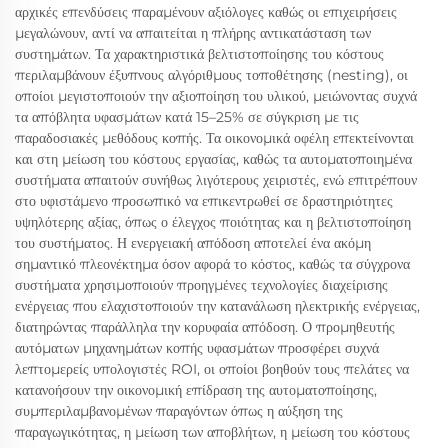
αρχικές επενδύσεις παραμένουν αξιόλογες καθώς οι επιχειρήσεις
μεγαλώνουν, αντί να απαιτείται η πλήρης αντικατάσταση των
συστημάτων. Τα χαρακτηριστικά βελτιστοποίησης του κόστους
περιλαμβάνουν έξυπνους αλγόριθμους τοποθέτησης (nesting), οι
οποίοι μεγιστοποιούν την αξιοποίηση του υλικού, μειώνοντας συχνά
τα απόβλητα υφασμάτων κατά 15–25% σε σύγκριση με τις
παραδοσιακές μεθόδους κοπής. Τα οικονομικά οφέλη επεκτείνονται
και στη μείωση του κόστους εργασίας, καθώς τα αυτοματοποιημένα
συστήματα απαιτούν συνήθως λιγότερους χειριστές, ενώ επιτρέπουν
στο υφιστάμενο προσωπικό να επικεντρωθεί σε δραστηριότητες
υψηλότερης αξίας, όπως ο έλεγχος ποιότητας και η βελτιστοποίηση
του συστήματος. Η ενεργειακή απόδοση αποτελεί ένα ακόμη
σημαντικό πλεονέκτημα όσον αφορά το κόστος, καθώς τα σύγχρονα
συστήματα χρησιμοποιούν προηγμένες τεχνολογίες διαχείρισης
ενέργειας που ελαχιστοποιούν την κατανάλωση ηλεκτρικής ενέργειας,
διατηρώντας παράλληλα την κορυφαία απόδοση. Ο προμηθευτής
αυτόματων μηχανημάτων κοπής υφασμάτων προσφέρει συχνά
λεπτομερείς υπολογιστές ROI, οι οποίοι βοηθούν τους πελάτες να
κατανοήσουν την οικονομική επίδραση της αυτοματοποίησης,
συμπεριλαμβανομένων παραγόντων όπως η αύξηση της
παραγωγικότητας, η μείωση των αποβλήτων, η μείωση του κόστους