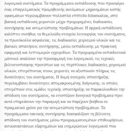
λογισμικά συστήματα. Τα προγράμματα εκπαίδευσης που προσφέρει
ένας επαγγελματικός προμηθευτής αυτόματων μηχανημάτων κοπής
υφασμάτων περιλαμβάνουν πολλαπλά επίπεδα διδασκαλίας, από
βασική εκπαίδευση χειριστών μέχρι προχωρημένες διαδικασίες
συντήρησης και αντιμετώπισης προβλημάτων. Η αρχική εκπαίδευση
καλύπτει συνήθως τα θεμελιώδη στοιχεία λειτουργίας του συστήματος,
τα πρωτόκολλα ασφαλείας, τις διαδικασίες χειρισμού υλικών και τις
βασικές απαιτήσεις συντήρησης, μέσω εκπαίδευσης με πρακτική
εφαρμογή και λεπτομερών εγχειριδίων. Τα προχωρημένα εκπαιδευτικά
μόντουλ αναλύουν την προσαρμογή του λογισμικού, τις τεχνικές
βελτιστοποίησης προτύπων και τις περίπλοκες διαδικασίες χειρισμού
υλικών, επιτρέποντας στους χειριστές να αξιοποιούν πλήρως τις
δυνατότητες του συστήματος. Η δομή συνεχούς υποστήριξης
περιλαμβάνει δυνατότητες απομακρυσμένης διάγνωσης, οι οποίες
επιτρέπουν στις ομάδες τεχνικής υποστήριξης να παρακολουθούν την
απόδοση του συστήματος, να εντοπίζουν δυνητικά προβλήματα πριν
αυτά επηρεάσουν την παραγωγή και να παρέχουν βοήθεια σε
πραγματικό χρόνο για την αντιμετώπιση προβλημάτων. Τα
προγράμματα τακτικής συντήρησης διασφαλίζουν τη βέλτιστη
απόδοση του συστήματος μέσω προγραμματισμένων επιθεωρήσεων,
αντικαταστάσεων εξαρτημάτων και ενημερώσεων λογισμικού που