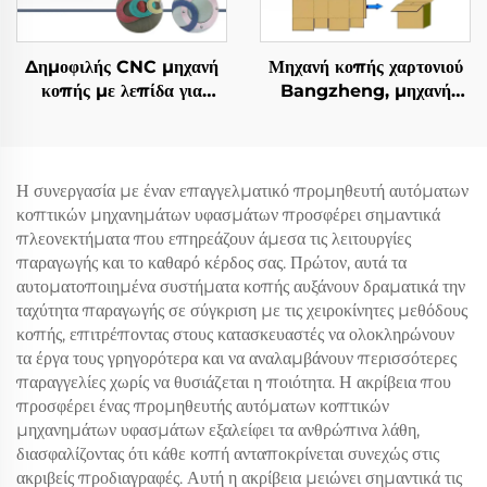
Δημοφιλής CNC μηχανή
Μηχανή κοπής χαρτονιού
κοπής με λεπίδα για
Bangzheng, μηχανή
πλάκες αφρού, EVA,
κοπής κουτιών, μηχανή
καουτσούκ στεγανοποίησης
κοπής κυματοειδούς
και σφουγγαρένιες πλάκες
χαρτιού
Η συνεργασία με έναν επαγγελματικό προμηθευτή αυτόματων
κοπτικών μηχανημάτων υφασμάτων προσφέρει σημαντικά
πλεονεκτήματα που επηρεάζουν άμεσα τις λειτουργίες
παραγωγής και το καθαρό κέρδος σας. Πρώτον, αυτά τα
αυτοματοποιημένα συστήματα κοπής αυξάνουν δραματικά την
ταχύτητα παραγωγής σε σύγκριση με τις χειροκίνητες μεθόδους
κοπής, επιτρέποντας στους κατασκευαστές να ολοκληρώνουν
τα έργα τους γρηγορότερα και να αναλαμβάνουν περισσότερες
παραγγελίες χωρίς να θυσιάζεται η ποιότητα. Η ακρίβεια που
προσφέρει ένας προμηθευτής αυτόματων κοπτικών
μηχανημάτων υφασμάτων εξαλείφει τα ανθρώπινα λάθη,
διασφαλίζοντας ότι κάθε κοπή ανταποκρίνεται συνεχώς στις
ακριβείς προδιαγραφές. Αυτή η ακρίβεια μειώνει σημαντικά τις