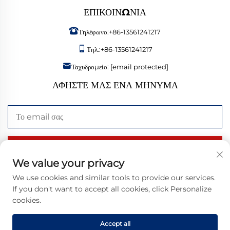
ΕΠΙΚΟΙΝΩΝΊΑ
Τηλέφωνο:
+86-13561241217
Τηλ.:
+86-13561241217
Ταχυδρομείο:
[email protected]
ΑΦΉΣΤΕ ΜΑΣ ΈΝΑ ΜΉΝΥΜΑ
Αποστολή τώρα
We value your privacy
We use cookies and similar tools to provide our services.
If you don't want to accept all cookies, click Personalize
Πνευματικά δικαιώματα © 2026 Bangzheng (Shandong) Intelligent
cookies.
Manufacturing Co., Ltd. Με επιφύλαξη παντός δικαιώματος. |
Πολιτική
Απορρήτου
Accept all