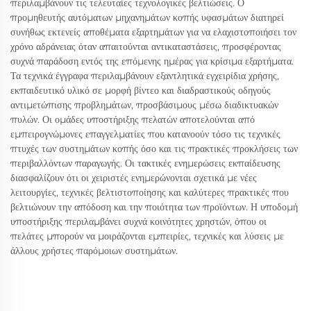
περιλαμβάνουν τις τελευταίες τεχνολογικές βελτιώσεις. Ο
προμηθευτής αυτόματων μηχανημάτων κοπής υφασμάτων διατηρεί
συνήθως εκτενείς αποθέματα εξαρτημάτων για να ελαχιστοποιήσει τον
χρόνο αδράνειας όταν απαιτούνται αντικαταστάσεις, προσφέροντας
συχνά παράδοση εντός της επόμενης ημέρας για κρίσιμα εξαρτήματα.
Τα τεχνικά έγγραφα περιλαμβάνουν εξαντλητικά εγχειρίδια χρήσης,
εκπαιδευτικό υλικό σε μορφή βίντεο και διαδραστικούς οδηγούς
αντιμετώπισης προβλημάτων, προσβάσιμους μέσω διαδικτυακών
πυλών. Οι ομάδες υποστήριξης πελατών αποτελούνται από
εμπειρογνώμονες επαγγελματίες που κατανοούν τόσο τις τεχνικές
πτυχές των συστημάτων κοπής όσο και τις πρακτικές προκλήσεις των
περιβαλλόντων παραγωγής. Οι τακτικές ενημερώσεις εκπαίδευσης
διασφαλίζουν ότι οι χειριστές ενημερώνονται σχετικά με νέες
λειτουργίες, τεχνικές βελτιστοποίησης και καλύτερες πρακτικές που
βελτιώνουν την απόδοση και την ποιότητα των προϊόντων. Η υποδομή
υποστήριξης περιλαμβάνει συχνά κοινότητες χρηστών, όπου οι
πελάτες μπορούν να μοιράζονται εμπειρίες, τεχνικές και λύσεις με
άλλους χρήστες παρόμοιων συστημάτων.