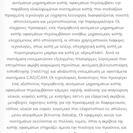
αυτόματων μηχανημάτων κοπής υφασμάτων περιλαμβάνει την
παράδοση ολοκληρωμένων συστημάτων κοπής που συνδυάζουν
προηγμένη τεχνολογία με εύχρηστη λειτουργία, διασφαλίζοντας συνεπή
αποτελέσματα και μεγιστοποιώντας την παραγωγικότητα. Οι
σύγχρονες προσφορές ενός προμηθευτή αυτόματων μηχανημάτων
κοπής υφασμάτων περιλαμβάνουν συνήθως μηχανισμούς κοπής
ελεγχόμενους από υπολογιστή, οι οποίοι χρησιμοποιούν διάφορες
τεχνολογίες, όπως κοπή με λέιζερ, υπερηχητική κοπή, κοπή με
περιστρεφόμενο μαχαίρι και κοπή με υδρομπλάστ. Αυτά τα
συστήματα ενσωματώνουν εξελιγμένες πλατφόρμες λογισμικού που
επιτρέπουν ακριβή αναγνώριση προτύπων, αυτόματη βελτιστοποίηση
τοποθέτησης (nesting) και αδιάλειπτη ενσωμάτωση με υφιστάμενα
συστήματα CAD/CAM. Οι τεχνολογικές δυνατότητες που προσφέρει
ένας αξιόπιστος προμηθευτής αυτόματων μηχανημάτων κοπής
υφασμάτων περιλαμβάνουν κάμερες υψηλής ανάλυσης για αναγνώριση
υλικών, κεφαλές κοπής με κινητήρες servo για εξαιρετική ακρίβεια,
μεταβλητές ταχύτητες κοπής για την προσαρμογή σε διαφορετικούς
τύπους υλικών και ευφυές λογισμικό που ελαχιστοποιεί τις απώλειες
μέσω αλγορίθμων βέλτιστης διάταξης. Οι εφαρμογές αυτών των
συστημάτων εκτείνονται σε πολλούς τομείς, όπου η ακρίβεια της
κοπής υφασμάτων επηρεάζει άμεσα την ποιότητα του προϊόντος και