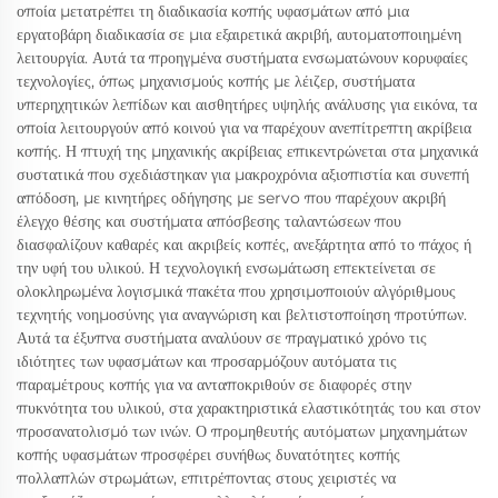
οποία μετατρέπει τη διαδικασία κοπής υφασμάτων από μια
εργατοβάρη διαδικασία σε μια εξαιρετικά ακριβή, αυτοματοποιημένη
λειτουργία. Αυτά τα προηγμένα συστήματα ενσωματώνουν κορυφαίες
τεχνολογίες, όπως μηχανισμούς κοπής με λέιζερ, συστήματα
υπερηχητικών λεπίδων και αισθητήρες υψηλής ανάλυσης για εικόνα, τα
οποία λειτουργούν από κοινού για να παρέχουν ανεπίτρεπτη ακρίβεια
κοπής. Η πτυχή της μηχανικής ακρίβειας επικεντρώνεται στα μηχανικά
συστατικά που σχεδιάστηκαν για μακροχρόνια αξιοπιστία και συνεπή
απόδοση, με κινητήρες οδήγησης με servo που παρέχουν ακριβή
έλεγχο θέσης και συστήματα απόσβεσης ταλαντώσεων που
διασφαλίζουν καθαρές και ακριβείς κοπές, ανεξάρτητα από το πάχος ή
την υφή του υλικού. Η τεχνολογική ενσωμάτωση επεκτείνεται σε
ολοκληρωμένα λογισμικά πακέτα που χρησιμοποιούν αλγόριθμους
τεχνητής νοημοσύνης για αναγνώριση και βελτιστοποίηση προτύπων.
Αυτά τα έξυπνα συστήματα αναλύουν σε πραγματικό χρόνο τις
ιδιότητες των υφασμάτων και προσαρμόζουν αυτόματα τις
παραμέτρους κοπής για να ανταποκριθούν σε διαφορές στην
πυκνότητα του υλικού, στα χαρακτηριστικά ελαστικότητάς του και στον
προσανατολισμό των ινών. Ο προμηθευτής αυτόματων μηχανημάτων
κοπής υφασμάτων προσφέρει συνήθως δυνατότητες κοπής
πολλαπλών στρωμάτων, επιτρέποντας στους χειριστές να