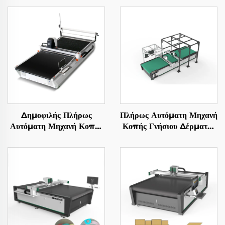
Δημοφιλής Πλήρως
Πλήρως Αυτόματη Μηχανή
Αυτόματη Μηχανή Κοπής
Κοπής Γνήσιου Δέρματος
Πολυστρωματικού
με Κουτάλι Ταλάντωσης
Υφάσματος, Εξοπλισμός
CNC
Κοπής Ενδυμάτων