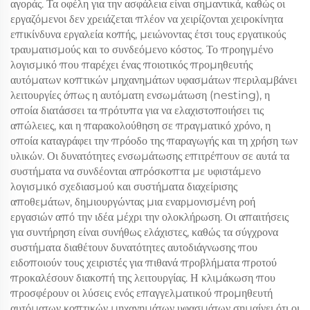
αγοράς. Τα οφέλη για την ασφάλεια είναι σημαντικά, καθώς οι
εργαζόμενοι δεν χρειάζεται πλέον να χειρίζονται χειροκίνητα
επικίνδυνα εργαλεία κοπής, μειώνοντας έτσι τους εργατικούς
τραυματισμούς και το συνδεόμενο κόστος. Το προηγμένο
λογισμικό που παρέχει ένας ποιοτικός προμηθευτής
αυτόματων κοπτικών μηχανημάτων υφασμάτων περιλαμβάνει
λειτουργίες όπως η αυτόματη ενσωμάτωση (nesting), η
οποία διατάσσει τα πρότυπα για να ελαχιστοποιήσει τις
απώλειες, και η παρακολούθηση σε πραγματικό χρόνο, η
οποία καταγράφει την πρόοδο της παραγωγής και τη χρήση των
υλικών. Οι δυνατότητες ενσωμάτωσης επιτρέπουν σε αυτά τα
συστήματα να συνδέονται απρόσκοπτα με υφιστάμενο
λογισμικό σχεδιασμού και συστήματα διαχείρισης
αποθεμάτων, δημιουργώντας μια εναρμονισμένη ροή
εργασιών από την ιδέα μέχρι την ολοκλήρωση. Οι απαιτήσεις
για συντήρηση είναι συνήθως ελάχιστες, καθώς τα σύγχρονα
συστήματα διαθέτουν δυνατότητες αυτοδιάγνωσης που
ειδοποιούν τους χειριστές για πιθανά προβλήματα προτού
προκαλέσουν διακοπή της λειτουργίας. Η κλιμάκωση που
προσφέρουν οι λύσεις ενός επαγγελματικού προμηθευτή
αυτόματων κοπτικών μηχανημάτων υφασμάτων σημαίνει ότι οι