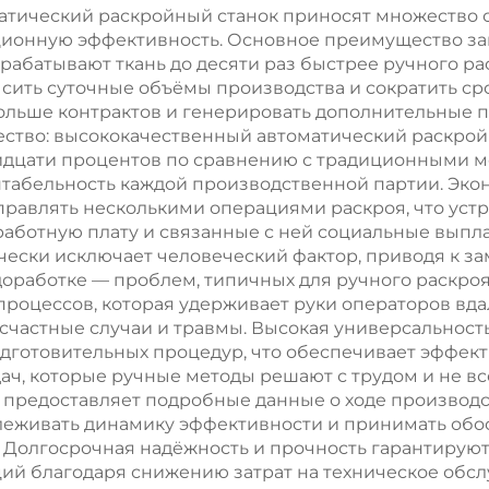
ткани,
вибрирующ
атический раскройный станок приносят множество
ионную эффективность. Основное преимущество за
рудование для
ножом
рабатывают ткань до десяти раз быстрее ручного р
скроя одежды
ысить суточные объёмы производства и сократить сро
льше контрактов и генерировать дополнительные п
ство: высококачественный автоматический раскрой
ридцати процентов по сравнению с традиционными 
табельность каждой производственной партии. Экон
равлять несколькими операциями раскроя, что устр
аботную плату и связанные с ней социальные выплат
чески исключает человеческий фактор, приводя к з
доработке — проблем, типичных для ручного раскро
процессов, которая удерживает руки операторов вда
частные случаи и травмы. Высокая универсальност
одготовительных процедур, что обеспечивает эффе
дач, которые ручные методы решают с трудом и не в
предоставляет подробные данные о ходе производст
тслеживать динамику эффективности и принимать о
Долгосрочная надёжность и прочность гарантируют 
ций благодаря снижению затрат на техническое обс