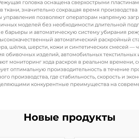
Режущая головка оснащена сверхострыми пластинами
в ткани, значительно сокращая время производств
 управления позволяют операторам напрямую загр
личных моделей без необходимости длительной под
ые барьеры и автоматическую систему убирания реж
Высококачественный автоматический раскройный ст
ера, шёлка, шерсти, кожи и синтетических смесей —
ия обивочных изделий, автомобильных текстильных 
т мониторинг хода раскроя в реальном времени, с
рует оптимальную производительность в течение пр
го производства, где стабильность, скорость и эк
деляющими конкурентные преимущества на совреме
Новые продукты