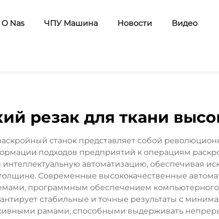
O Nas
ЧПУ Машина
Новости
Видео
ий резак для ткани высо
аскройный станок представляет собой революцион
формации подходов предприятий к операциям раскро
интеллектуальную автоматизацию, обеспечивая иск
х толщине. Современные высококачественные автом
мами, программным обеспечением компьютерного 
рантирует стабильные и точные результаты с миним
ассивными рамами, способными выдерживать непре