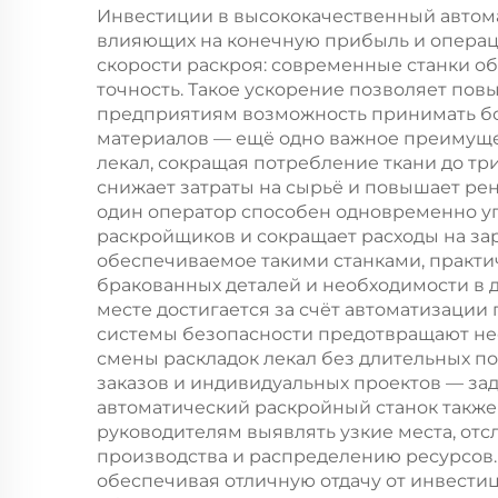
резки кожи
Инвестиции в высококачественный автом
влияющих на конечную прибыль и операц
обо
скорости раскроя: современные станки об
ра
точность. Такое ускорение позволяет пов
предприятиям возможность принимать бо
материалов — ещё одно важное преимуще
лекал, сокращая потребление ткани до т
снижает затраты на сырьё и повышает рен
один оператор способен одновременно уп
раскройщиков и сокращает расходы на зар
обеспечиваемое такими станками, практи
бракованных деталей и необходимости в 
месте достигается за счёт автоматизации 
системы безопасности предотвращают нес
смены раскладок лекал без длительных п
заказов и индивидуальных проектов — за
автоматический раскройный станок также 
руководителям выявлять узкие места, о
производства и распределению ресурсов. 
обеспечивая отличную отдачу от инвести