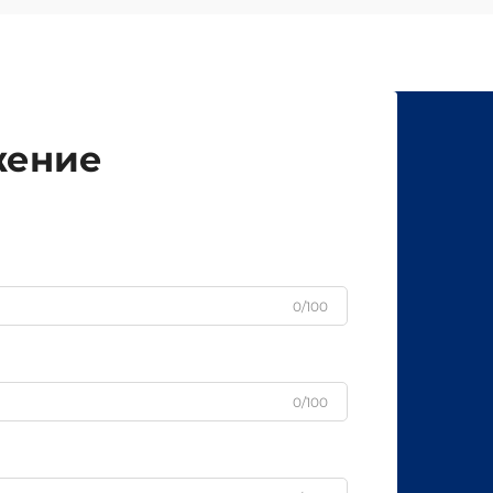
жение
0/100
0/100