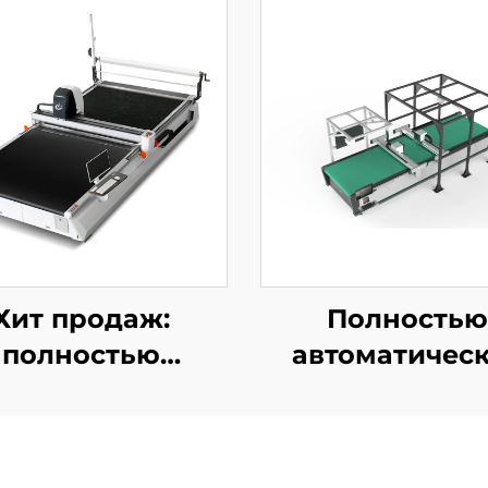
Хит продаж:
Полностью
полностью
автоматичес
томатическая
ЧПУ-машина 
ногослойная
резки натурал
ина для резки
кожи с