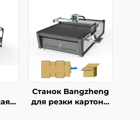
Станок Bangzheng
кая
для резки картона,
для
станок для резки
ьной
картонных коробок,
станок для резки