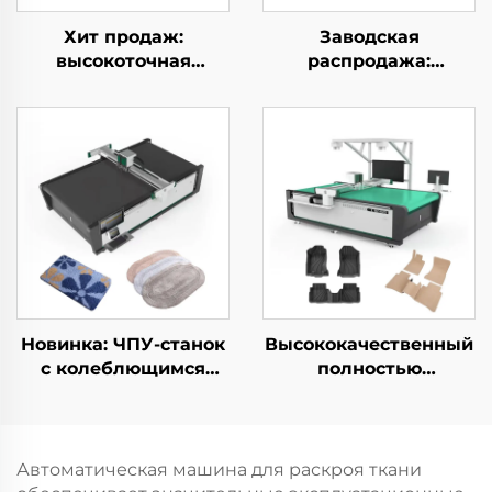
Хит продаж:
Заводская
высокоточная
распродажа:
полностью
полностью
автоматическая ЧПУ-
автоматический ЧПУ-
машина для резки
станок для резки
кожи
ткани для рулонных
штор и занавесей
Новинка: ЧПУ-станок
Высококачественный
с колеблющимся
полностью
ножом для резки
автоматический
ковров и ковровых
станок для резки
покрытий,
автомобильных
автоматический
кожаных сидений
Автоматическая машина для раскроя ткани
станок для резки