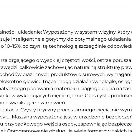
lność i układanie: Wyposażony w system wizyjny, który
osuje inteligentne algorytmy do optymalnego układania 
o 10–15%, co czyni tę technologię szczególnie odpowied
strza drgającego o wysokiej częstotliwości, ostrze porusz
rawędzi, całkowicie zachowując naturalną strukturę pra
chodów oraz innych produktów o surowych wymaganiac
elokrotne głowice tnące mogą działać równolegle, osiąg
atycznego podawania materiału i ciągłego cięcia na ta
wników wykonujących cięcie ręczne. Czas cyklu produkc
anie wynikające z zamówień.
ploatacja: Czysty fizyczny proces zimnego cięcia, nie wy
 pyłu. Maszyna wyposażona jest w urządzenie bezpieczeń
ku przypadkowego wejścia osoby, zapewniając bezpiecze
ej: Oprogramowanie obsługuje wiele formatów, takich ja