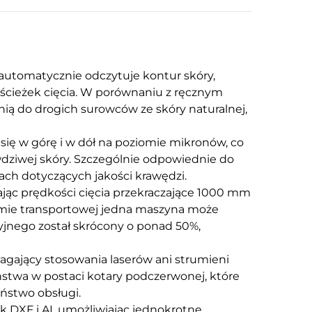
 automatycznie odczytuje kontur skóry,
ścieżek cięcia. W porównaniu z ręcznym
nią do drogich surowców ze skóry naturalnej,
a się w górę i w dół na poziomie mikronów, co
wdziwej skóry. Szczególnie odpowiednie do
h dotyczących jakości krawędzi.
ając prędkości cięcia przekraczające 1000 mm
śmie transportowej jedna maszyna może
yjnego został skrócony o ponad 50%,
magający stosowania laserów ani strumieni
stwa w postaci kotary podczerwonej, które
ństwo obsługi.
k DXF i AI, umożliwiając jednokrotne