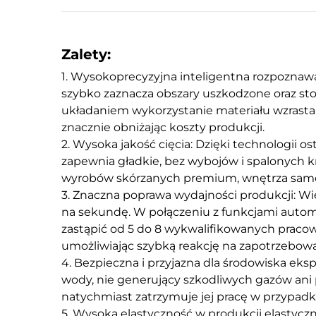
Zalety:
1. Wysokoprecyzyjna inteligentna rozpoznawa
szybko zaznacza obszary uszkodzone oraz st
układaniem wykorzystanie materiału wzrasta 
znacznie obniżając koszty produkcji.
2. Wysoka jakość cięcia: Dzięki technologii o
zapewnia gładkie, bez wybojów i spalonych k
wyrobów skórzanych premium, wnętrza samo
3. Znaczna poprawa wydajności produkcji: Wi
na sekundę. W połączeniu z funkcjami autom
zastąpić od 5 do 8 wykwalifikowanych praco
umożliwiając szybką reakcję na zapotrzebow
4. Bezpieczna i przyjazna dla środowiska eks
wody, nie generujący szkodliwych gazów ani
natychmiast zatrzymuje jej pracę w przypad
5. Wysoka elastyczność w produkcji elastyczn