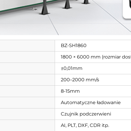
BZ-SH1860
1800 × 6000 mm (rozmiar do
±0,01mm
200–2000 mm/s
8-15mm
Automatyczne ładowanie
Czujnik podczerwieni
AI, PLT, DXF, CDR itp.