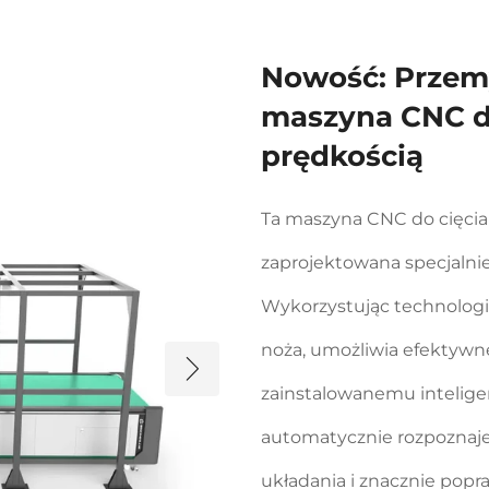
Nowość: Przem
maszyna CNC do
prędkością
Ta maszyna CNC do cięcia
zaprojektowana specjalni
Wykorzystując technolog
noża, umożliwia efektywne 
zainstalowanemu intelig
automatycznie rozpoznaje 
układania i znacznie popr