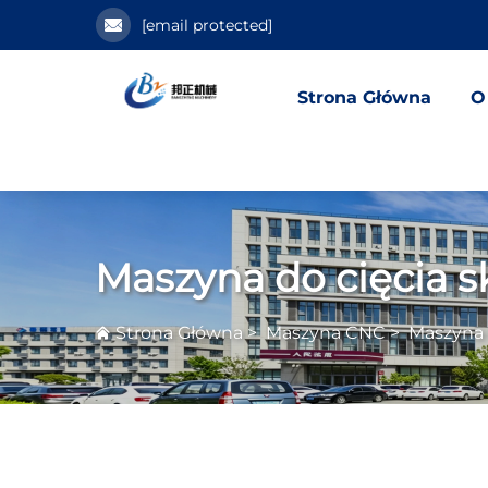
[email protected]
Strona Główna
O
Maszyna do cięcia s
Strona Główna
>
Maszyna CNC
>
Maszyna 