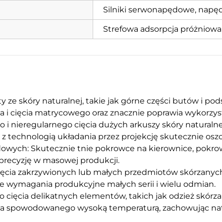
Silniki serwonapędowe, napęd
Strefowa adsorpcja próżniowa
ty ze skóry naturalnej, takie jak górne części butów i p
 i cięcia matrycowego oraz znacznie poprawia wykorzyst
i nieregularnego cięcia dużych arkuszy skóry naturalnej 
z technologią układania przez projekcję skutecznie osz
ych: Skutecznie tnie pokrowce na kierownice, pokrowce 
precyzję w masowej produkcji.
 cięcia zakrzywionych lub małych przedmiotów skórzanych, 
e wymagania produkcyjne małych serii i wielu odmian.
 cięcia delikatnych elementów, takich jak odzież skórzan
ia spowodowanego wysoką temperaturą, zachowując natur