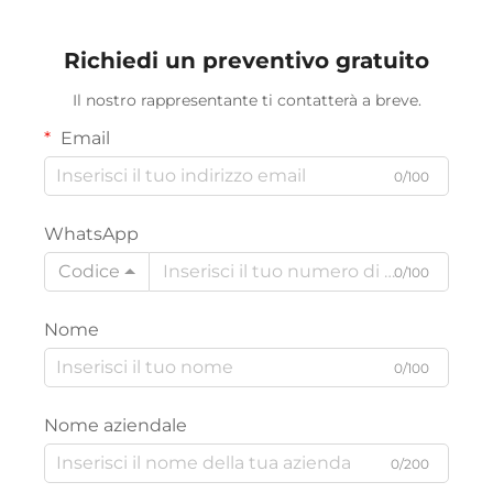
di tessuti multistrato,
attrezzatura per il taglio
Richiedi un preventivo gratuito
di capi d'abbigliamento
Il nostro rappresentante ti contatterà a breve.
Email
0/100
WhatsApp
Codice
0/100
Nome
0/100
Nome aziendale
0/200