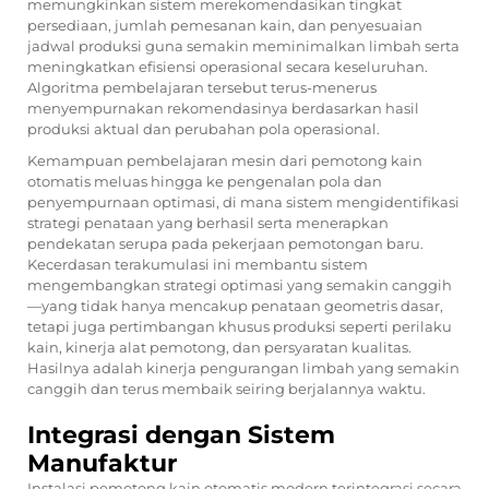
memungkinkan sistem merekomendasikan tingkat
persediaan, jumlah pemesanan kain, dan penyesuaian
jadwal produksi guna semakin meminimalkan limbah serta
meningkatkan efisiensi operasional secara keseluruhan.
Algoritma pembelajaran tersebut terus-menerus
menyempurnakan rekomendasinya berdasarkan hasil
produksi aktual dan perubahan pola operasional.
Kemampuan pembelajaran mesin dari pemotong kain
otomatis meluas hingga ke pengenalan pola dan
penyempurnaan optimasi, di mana sistem mengidentifikasi
strategi penataan yang berhasil serta menerapkan
pendekatan serupa pada pekerjaan pemotongan baru.
Kecerdasan terakumulasi ini membantu sistem
mengembangkan strategi optimasi yang semakin canggih
—yang tidak hanya mencakup penataan geometris dasar,
tetapi juga pertimbangan khusus produksi seperti perilaku
kain, kinerja alat pemotong, dan persyaratan kualitas.
Hasilnya adalah kinerja pengurangan limbah yang semakin
canggih dan terus membaik seiring berjalannya waktu.
Integrasi dengan Sistem
Manufaktur
Instalasi pemotong kain otomatis modern terintegrasi secara