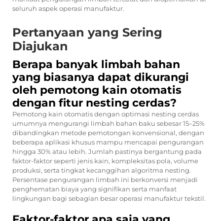
seluruh aspek operasi manufaktur.
Pertanyaan yang Sering
Diajukan
Berapa banyak limbah bahan
yang biasanya dapat dikurangi
oleh pemotong kain otomatis
dengan fitur nesting cerdas?
Pemotong kain otomatis dengan optimasi nesting cerdas
umumnya mengurangi limbah bahan baku sebesar 15–25%
dibandingkan metode pemotongan konvensional, dengan
beberapa aplikasi khusus mampu mencapai pengurangan
hingga 30% atau lebih. Jumlah pastinya bergantung pada
faktor-faktor seperti jenis kain, kompleksitas pola, volume
produksi, serta tingkat kecanggihan algoritma nesting.
Persentase pengurangan limbah ini berkonversi menjadi
penghematan biaya yang signifikan serta manfaat
lingkungan bagi sebagian besar operasi manufaktur tekstil.
Faktor-faktor apa saja yang