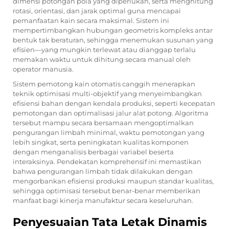
dimensi potongan pola yang diperlukan, serta menghitung
rotasi, orientasi, dan jarak optimal guna mencapai
pemanfaatan kain secara maksimal. Sistem ini
mempertimbangkan hubungan geometris kompleks antar
bentuk tak beraturan, sehingga menemukan susunan yang
efisien—yang mungkin terlewat atau dianggap terlalu
memakan waktu untuk dihitung secara manual oleh
operator manusia.
Sistem pemotong kain otomatis canggih menerapkan
teknik optimisasi multi-objektif yang menyeimbangkan
efisiensi bahan dengan kendala produksi, seperti kecepatan
pemotongan dan optimalisasi jalur alat potong. Algoritma
tersebut mampu secara bersamaan mengoptimalkan
pengurangan limbah minimal, waktu pemotongan yang
lebih singkat, serta peningkatan kualitas komponen
dengan menganalisis berbagai variabel beserta
interaksinya. Pendekatan komprehensif ini memastikan
bahwa pengurangan limbah tidak dilakukan dengan
mengorbankan efisiensi produksi maupun standar kualitas,
sehingga optimisasi tersebut benar-benar memberikan
manfaat bagi kinerja manufaktur secara keseluruhan.
Penyesuaian Tata Letak Dinamis