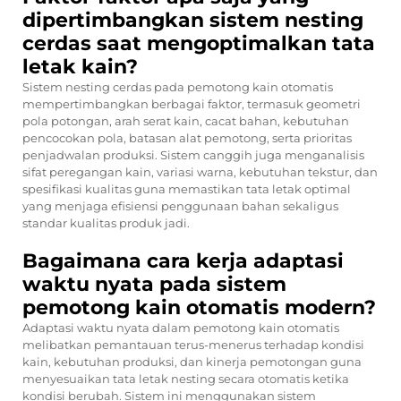
dipertimbangkan sistem nesting
cerdas saat mengoptimalkan tata
letak kain?
Sistem nesting cerdas pada pemotong kain otomatis
mempertimbangkan berbagai faktor, termasuk geometri
pola potongan, arah serat kain, cacat bahan, kebutuhan
pencocokan pola, batasan alat pemotong, serta prioritas
penjadwalan produksi. Sistem canggih juga menganalisis
sifat peregangan kain, variasi warna, kebutuhan tekstur, dan
spesifikasi kualitas guna memastikan tata letak optimal
yang menjaga efisiensi penggunaan bahan sekaligus
standar kualitas produk jadi.
Bagaimana cara kerja adaptasi
waktu nyata pada sistem
pemotong kain otomatis modern?
Adaptasi waktu nyata dalam pemotong kain otomatis
melibatkan pemantauan terus-menerus terhadap kondisi
kain, kebutuhan produksi, dan kinerja pemotongan guna
menyesuaikan tata letak nesting secara otomatis ketika
kondisi berubah. Sistem ini menggunakan sistem