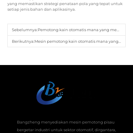
yang memastikan strategi penataan pola yang tepat untuk
setiap jenis bahan dan aplikasinya.
Sebelumnya:
Pemotong kain otomatis mana yang menawarkan penyelarasan pola paling presisi untuk desain-desain rumit?
Berikutnya:
Mesin pemotong kain otomatis mana yang menawarkan pengenalan visual paling canggih untuk pencocokan pola?
Bangzheng menyediakan mesin pemotong pisau
bergetar industri untuk sektor otomotif, dirgantara,