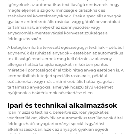
igényelnek az automatikus textíliavágó rendszerek, hogy
megfeleljenek a szigorú minőségi előírásoknak és
szabályozási követelményeknek. Ezek a speciális anyagok
gyakran antimikrobiális rostokat vagy gátoló bevonatokat
tartalmaznak, amelyekhez szennyeződés- vagy
anyagromlás-mentes vágási környezet szükséges a
feldolgozás során.
A betegkomfortra tervezett egészségügyi textíliák – például
ágyneműk és ruházati anyagok – esetében az automatikus
textíliavágó rendszernek meg kell őriznie az alacsony
allergén hatású tulajdonságokat, miközben pontos
méretbeli pontosságot ér el több réteg anyag esetében is. A
kompatibilitás kiterjed speciális rostokra is, például
ezüstionokat vagy más antimikrobiális hatóanyagokat
tartalmazó anyagokra, amelyek hosszú távú védelmet
nyújtanak a baktériumok növekedése ellen.
Ipari és technikai alkalmazások
Ipari műszaki textíliák, beleértve szűrőanyagokat és
védőtextíliákat, kibővítik az automatikus textíliavágók által
feldolgozható anyagtartományt speciális gyártási
alkalmazásokban. Ezek az anyagok gyakran egyedi