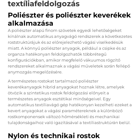
textíliafeldolgozás
Poliészter és poliészter keverékek
alkalmazása
A poliészter alapú finom szövetek egyedi lehetőségeket
kínálnak
automatikus anyagvágó
rendszerek a következetes
roststruktúrájuk és az előrejelezhető vágási viselkedésük
miatt. A könnyű poliészter anyagok, például a csipke és az
organza hatékonyan feldolgozhatók többrétegű
konfigurációkban, amikor megfelelő vákuumos rögzítő
rendszereket alkalmaznak a vágási műveletek során fellépő
anymozgás megelőzésére.
A természetes rostokat tartalmazó poliészter
keverékanyagok hibrid anyagokat hoznak létre, amelyek
ötvözik a szintetikus rostok feldolgozási előnyeit a
természetes anyagok esztétikai minőségeivel. Egy
automatikus textíliavágó gép hatékonyan kezelheti ezeket a
kevert anyagokat a vágási paramétereknek a különböző
rostkomponensek változó hőmérsékleti és mechanikai
tulajdonságaihoz való igazításával a textíliastruktúrán belül.
Nylon és technikai rostok