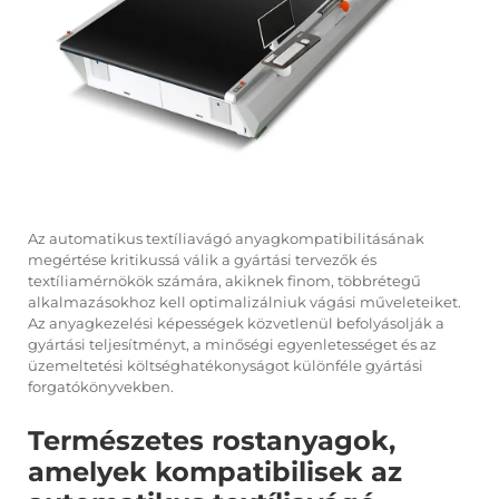
Az automatikus textíliavágó anyagkompatibilitásának
megértése kritikussá válik a gyártási tervezők és
textíliamérnökök számára, akiknek finom, többrétegű
alkalmazásokhoz kell optimalizálniuk vágási műveleteiket.
Az anyagkezelési képességek közvetlenül befolyásolják a
gyártási teljesítményt, a minőségi egyenletességet és az
üzemeltetési költséghatékonyságot különféle gyártási
forgatókönyvekben.
Természetes rostanyagok,
amelyek kompatibilisek az