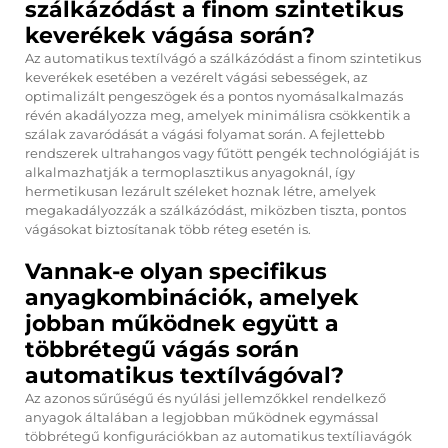
szálkázódást a finom szintetikus
keverékek vágása során?
Az automatikus textílvágó a szálkázódást a finom szintetikus
keverékek esetében a vezérelt vágási sebességek, az
optimalizált pengeszögek és a pontos nyomásalkalmazás
révén akadályozza meg, amelyek minimálisra csökkentik a
szálak zavaródását a vágási folyamat során. A fejlettebb
rendszerek ultrahangos vagy fűtött pengék technológiáját is
alkalmazhatják a termoplasztikus anyagoknál, így
hermetikusan lezárult széleket hoznak létre, amelyek
megakadályozzák a szálkázódást, miközben tiszta, pontos
vágásokat biztosítanak több réteg esetén is.
Vannak-e olyan specifikus
anyagkombinációk, amelyek
jobban működnek együtt a
többrétegű vágás során
automatikus textílvágóval?
Az azonos sűrűségű és nyúlási jellemzőkkel rendelkező
anyagok általában a legjobban működnek egymással
többrétegű konfigurációkban az automatikus textíliavágók