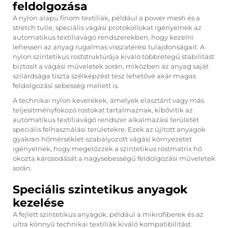
feldolgozása
A nylon alapú finom textíliák, például a power mesh és a
stretch tulle, speciális vágási protokollokat igényelnek az
automatikus textíliavágó rendszerekben, hogy kezelni
lehessen az anyag rugalmas visszatérési tulajdonságait. A
nylon szintetikus roststruktúrája kiváló többrétegű stabilitást
biztosít a vágási műveletek során, miközben az anyag saját
szilárdsága tiszta szélképzést tesz lehetővé akár magas
feldolgozási sebesség mellett is.
A technikai nylon keverékek, amelyek elasztánt vagy más
teljesítményfokozó rostokat tartalmaznak, kibővítik az
automatikus textíliavágó rendszer alkalmazási területét
speciális felhasználási területekre. Ezek az újított anyagok
gyakran hőmérséklet-szabályozott vágási környezetet
igényelnek, hogy megelőzzék a szintetikus rostmatrix hő
okozta károsodását a nagysebességű feldolgozási műveletek
során.
Speciális szintetikus anyagok
kezelése
A fejlett szintetikus anyagok, például a mikrofiberek és az
ultra könnyű technikai textíliák kiváló kompatibilitást