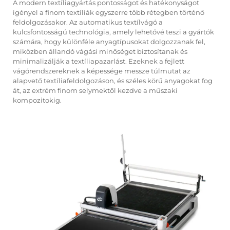
A modern textíliagyártás pontosságot és hatékonyságot
igényel a finom textíliák egyszerre több rétegben történő
feldolgozásakor. Az automatikus textílvágó a
kulcsfontosságú technológia, amely lehetővé teszi a gyártók
számára, hogy különféle anyagtípusokat dolgozzanak fel,
miközben állandó vágási minőséget biztosítanak és
minimalizálják a textíliapazarlást. Ezeknek a fejlett
vágórendszereknek a képessége messze túlmutat az
alapvető textíliafeldolgozáson, és széles körű anyagokat fog
át, az extrém finom selymektől kezdve a műszaki
kompozitokig.