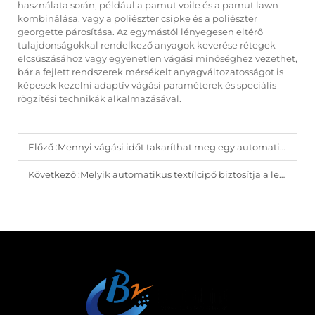
használata során, például a pamut voile és a pamut lawn
kombinálása, vagy a poliészter csipke és a poliészter
georgette párosítása. Az egymástól lényegesen eltérő
tulajdonságokkal rendelkező anyagok keverése rétegek
elcsúszásához vagy egyenetlen vágási minőséghez vezethet,
bár a fejlett rendszerek mérsékelt anyagváltozatosságot is
képesek kezelni adaptív vágási paraméterek és speciális
rögzítési technikák alkalmazásával.
Előző :
Mennyi vágási időt takaríthat meg egy automatikus textílvágó a kézi vágási módszerekhez képest?
Következő :
Melyik automatikus textílcipő biztosítja a legpontosabb mintaelhelyezést bonyolult dizájnok esetén?