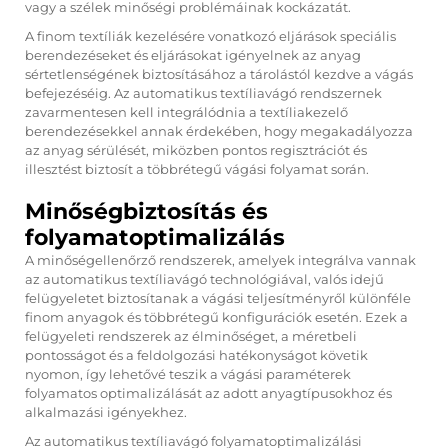
vagy a szélek minőségi problémáinak kockázatát.
A finom textíliák kezelésére vonatkozó eljárások speciális
berendezéseket és eljárásokat igényelnek az anyag
sértetlenségének biztosításához a tárolástól kezdve a vágás
befejezéséig. Az automatikus textíliavágó rendszernek
zavarmentesen kell integrálódnia a textíliakezelő
berendezésekkel annak érdekében, hogy megakadályozza
az anyag sérülését, miközben pontos regisztrációt és
illesztést biztosít a többrétegű vágási folyamat során.
Minőségbiztosítás és
folyamatoptimalizálás
A minőségellenőrző rendszerek, amelyek integrálva vannak
az automatikus textíliavágó technológiával, valós idejű
felügyeletet biztosítanak a vágási teljesítményről különféle
finom anyagok és többrétegű konfigurációk esetén. Ezek a
felügyeleti rendszerek az élminőséget, a méretbeli
pontosságot és a feldolgozási hatékonyságot követik
nyomon, így lehetővé teszik a vágási paraméterek
folyamatos optimalizálását az adott anyagtípusokhoz és
alkalmazási igényekhez.
Az automatikus textíliavágó folyamatoptimalizálási