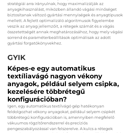
stratégiái arra irányulnak, hogy maximalizálják az
anyagkihasználást, miközben állandó vágási minőséget
biztosítanak változó gyártási mennyiségek és anyagtípusok
mellett. A fejlett optimalizáló algoritmusok figyelembe
veszik az anyag jellemzőit, a rétegek számát és a vágás
összetettségét annak meghatározásához, hogy mely vágási
sorrend és paraméterbeállítások optimálisak az adott
gyártási forgatókönyvekhez.
GYIK
Képes-e egy automatikus
textíliavágó nagyon vékony
anyagok, például selyem csipka,
kezelésére többrétegű
konfigurációban?
Igen, egy automatikus textílvágó gép hatékonyan
feldolgozhat vékony anyagokat, például selyem csipkét
többrétegű konfigurációban is, amennyiben megfelelő
vákuumos rögzítőrendszerrel és precíziós
pengeszabályozással van felszerelve. A kulcs a rétegek