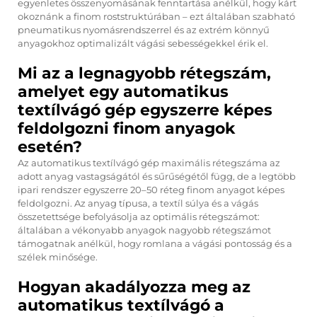
egyenletes összenyomásának fenntartása anélkül, hogy kárt
okoznánk a finom roststruktúrában – ezt általában szabható
pneumatikus nyomásrendszerrel és az extrém könnyű
anyagokhoz optimalizált vágási sebességekkel érik el.
Mi az a legnagyobb rétegszám,
amelyet egy automatikus
textílvágó gép egyszerre képes
feldolgozni finom anyagok
esetén?
Az automatikus textílvágó gép maximális rétegszáma az
adott anyag vastagságától és sűrűségétől függ, de a legtöbb
ipari rendszer egyszerre 20–50 réteg finom anyagot képes
feldolgozni. Az anyag típusa, a textíl súlya és a vágás
összetettsége befolyásolja az optimális rétegszámot:
általában a vékonyabb anyagok nagyobb rétegszámot
támogatnak anélkül, hogy romlana a vágási pontosság és a
szélek minősége.
Hogyan akadályozza meg az
automatikus textílvágó a