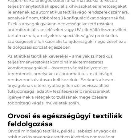
A sport- és különleges kültéri alkalmazásokra tervezett
teljesítménytextíliák speciális kihívásokat és lehetőségeket
jelentenek az automatikus textíliavágó rendszerek számára,
amelyek finom, többrétegű konfigurációkat dolgoznak fel.
Ezek a anyagok gyakran nedvességelvezető rostokat,
antimikrobiális kezeléseket vagy UV-ellenálló összetevőket
tartalmaznak, amelyekhez speciális vágási protokollok
szükségesek a funkcionális tulajdonságok megőrzéséhez a
feldolgozási sorozat egészében.
Az atlétikai textíliák keverékei – amelyek szintetikus
teljesítményrostokat kombinálnak természetes
komfortanyagokkal – összetett vágási helyzeteket
teremtenek, amelyeket az automatikus textíliavágó
rendszernek óvatosan kell kezelnie. Ezeknek a kevert
anyagoknak eltérő nyúlási jellemzői és visszaállási
tulajdonságai adaptív feszítésvezérlő rendszereket
igényelnek a rétegek torzulásának megelőzésére
többrétegű vágási műveletek során.
Orvosi és egészségügyi textíliák
feldolgozása
Orvosi minőségű textíliák, például sebészi anyagok és
sebfunkciós anyagok esetében kivételes pontosságot