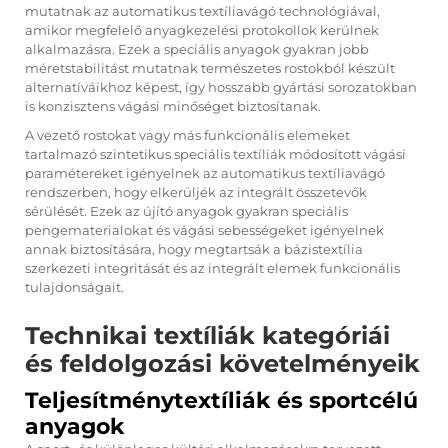
mutatnak az automatikus textíliavágó technológiával,
amikor megfelelő anyagkezelési protokollok kerülnek
alkalmazásra. Ezek a speciális anyagok gyakran jobb
méretstabilitást mutatnak természetes rostokból készült
alternatíváikhoz képest, így hosszabb gyártási sorozatokban
is konzisztens vágási minőséget biztosítanak.
A vezető rostokat vagy más funkcionális elemeket
tartalmazó szintetikus speciális textíliák módosított vágási
paramétereket igényelnek az automatikus textíliavágó
rendszerben, hogy elkerüljék az integrált összetevők
sérülését. Ezek az újító anyagok gyakran speciális
pengematerialokat és vágási sebességeket igényelnek
annak biztosítására, hogy megtartsák a bázistextília
szerkezeti integritását és az integrált elemek funkcionális
tulajdonságait.
Technikai textíliák kategóriái
és feldolgozási követelményeik
Teljesítménytextíliák és sportcélú
anyagok