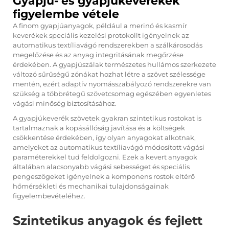
Gyapjú- és gyapjúkeverékek
figyelembe vétele
A finom gyapjúanyagok, például a merinó és kasmír
keverékek speciális kezelési protokollt igényelnek az
automatikus textíliavágó rendszerekben a szálkárosodás
megelőzése és az anyag integritásának megőrzése
érdekében. A gyapjúszálak természetes hullámos szerkezete
változó sűrűségű zónákat hozhat létre a szövet szélessége
mentén, ezért adaptív nyomásszabályozó rendszerekre van
szükség a többrétegű szövetcsomag egészében egyenletes
vágási minőség biztosításához.
A gyapjúkeverék szövetek gyakran szintetikus rostokat is
tartalmaznak a kopásállóság javítása és a költségek
csökkentése érdekében, így olyan anyagokat alkotnak,
amelyeket az automatikus textíliavágó módosított vágási
paraméterekkel tud feldolgozni. Ezek a kevert anyagok
általában alacsonyabb vágási sebességet és speciális
pengeszögeket igényelnek a komponens rostok eltérő
hőmérsékleti és mechanikai tulajdonságainak
figyelembevételéhez.
Szintetikus anyagok és fejlett