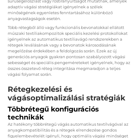
sűrűségeloszlást vagy rostirányultságot mutatnak, amelyek
adaptív vágási stratégiákat igényelnek a szélek
minőségének egyenletes fenntartásához különböző
anyagvastagságok esetén.
Több rétegből álló vagy funkcionális bevonatokkal ellátott
műszaki textíliakompozitok speciális kezelési protokollokat
igényelnek az automatikus textíliavágó rendszerekben a
rétegek leválásának vagy a bevonatok károsodásának
megelőzése érdekében a feldolgozás során. Ezek az új
generációs anyagok gyakran pontosan szabályozott vágási
sebességet és speciális pengeméreteket igényelnek, hogy az
összes összetevő réteg integritása megmaradjon a teljes
vágási folyamat során.
Rétegkezelési és
vágásoptimalizálási stratégiák
Többrétegű konfigurációs
technikák
Az hatékony többrétegű vágás automatikus textílvágóval az
anyagkompatibilitás és a rétegek elrendezése gondos
figyelembevételét igényli, hogy optimális vágási minőséget