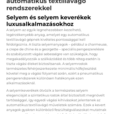
automatikus textíliavágó
rendszerekkel
Selyem és selyem keverékek
luxusalkalmazásokhoz
A selyem az egyik legnehezebben kezelhető,
legérzékenyebb anyag, amelyet egy automatikus
textíliavágó gépnek kivételes pontossággal kell
feldolgoznia. A tiszta selyemanyagok – például a charmeuse,
a crepe de chine és a georgette – speciális pengeszerelésre
és szabályozott vágási sebességre van szükségük, hogy
megakadályozzák a szálkázódást és több réteg esetén is
tiszta vágási éleket biztosítsanak. A selyemrostok
természetes fehérjeszerkezete minimális hőfejlesztést
követel meg a vágási folyamat során, ezért a pneumatikus
pengerendszerek különösen hatékonyak ezen
alkalmazásoknál.
A selyemkeverékek ötvözik a természetes selyem
eleganciáját a szintetikus rostok által biztosított megnövelt
tartóssággal, így egyedi vágási kihívásokat jelentenek az
automatikus textíliavágó műveletek számára. Ezek a kevert
anyagok gyakran különböző feszültségválaszokat mutatnak