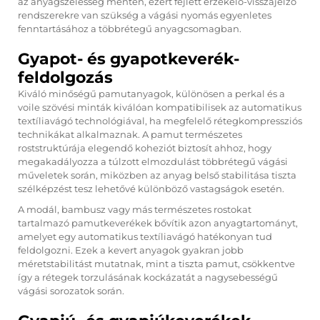
az anyagszélesség mentén, ezért fejlett érzékelő-visszajelző
rendszerekre van szükség a vágási nyomás egyenletes
fenntartásához a többrétegű anyagcsomagban.
Gyapot- és gyapotkeverék-
feldolgozás
Kiváló minőségű pamutanyagok, különösen a perkal és a
voile szövési minták kiválóan kompatibilisek az automatikus
textíliavágó technológiával, ha megfelelő rétegkompressziós
technikákat alkalmaznak. A pamut természetes
roststruktúrája elegendő koheziót biztosít ahhoz, hogy
megakadályozza a túlzott elmozdulást többrétegű vágási
műveletek során, miközben az anyag belső stabilitása tiszta
szélképzést tesz lehetővé különböző vastagságok esetén.
A modál, bambusz vagy más természetes rostokat
tartalmazó pamutkeverékek bővítik azon anyagtartományt,
amelyet egy automatikus textíliavágó hatékonyan tud
feldolgozni. Ezek a kevert anyagok gyakran jobb
méretstabilitást mutatnak, mint a tiszta pamut, csökkentve
így a rétegek torzulásának kockázatát a nagysebességű
vágási sorozatok során.