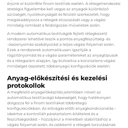
érjünk el különféle finom textíliák esetén. A rétegelrendezési
stratégia figyelembe kell vegye az anyagok különböző
sűrűségét, nyúlékonyságát és felületi szerkezetét, hogy
megakadályozza a rétegek elcsúszását vagy a vágási
minőség romlását a feldolgozási műveletek során.
A modern automatikus textílvágók fejlett rétegkezelő
rendszerei lehetővé teszik a pontos anyagfeszültség- és
-összenyomás-szabályozást a teljes vágási folyamat során.
Ezek a rendszerek automatikusan igazítják a
rögzítőnyomást és a vágási paramétereket az anyagtípusok
és a rétegszám alapján, így biztosítva a konzisztens vágási
minőséget összetett, többanyagú konfigurációk esetén.
Anyag-előkészítési és kezelési
protokollok
A megfelelő anyagelőkészítés jelentősen növeli az
automatikus textíliavágó képességét, hogy hatékonyan
dolgozza fel a finom textíliákat többrétegű
konfigurációkban. Az elővágás előtti anyagkondicionálás –
ideértve a kontrollált páratartalom-kitételest és a
feszültségoldást – hozzájárul a méretbeli stabilitáshoz a
vágási folyamat során, és csökkenti a rétegek torzulásának