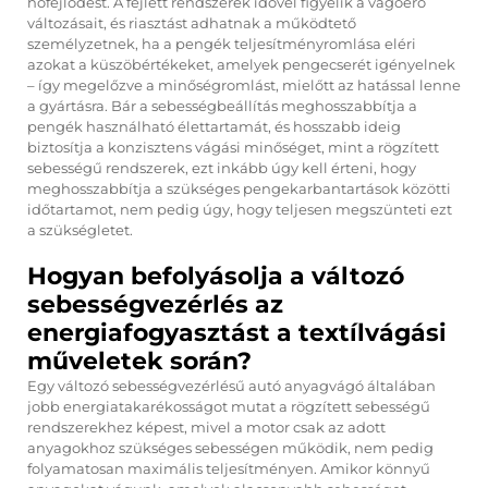
hőfejlődést. A fejlett rendszerek idővel figyelik a vágóerő
változásait, és riasztást adhatnak a működtető
személyzetnek, ha a pengék teljesítményromlása eléri
azokat a küszöbértékeket, amelyek pengecserét igényelnek
– így megelőzve a minőségromlást, mielőtt az hatással lenne
a gyártásra. Bár a sebességbeállítás meghosszabbítja a
pengék használható élettartamát, és hosszabb ideig
biztosítja a konzisztens vágási minőséget, mint a rögzített
sebességű rendszerek, ezt inkább úgy kell érteni, hogy
meghosszabbítja a szükséges pengekarbantartások közötti
időtartamot, nem pedig úgy, hogy teljesen megszünteti ezt
a szükségletet.
Hogyan befolyásolja a változó
sebességvezérlés az
energiafogyasztást a textílvágási
műveletek során?
Egy változó sebességvezérlésű autó anyagvágó általában
jobb energiatakarékosságot mutat a rögzített sebességű
rendszerekhez képest, mivel a motor csak az adott
anyagokhoz szükséges sebességen működik, nem pedig
folyamatosan maximális teljesítményen. Amikor könnyű