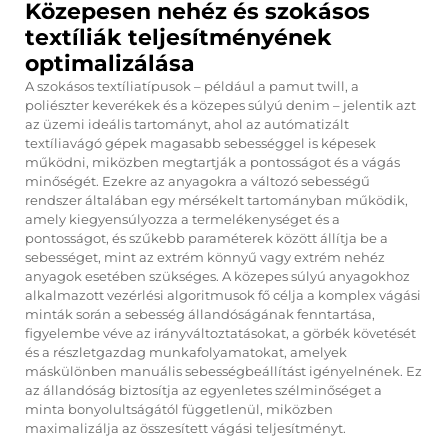
Közepesen nehéz és szokásos
textíliák teljesítményének
optimalizálása
A szokásos textíliatípusok – például a pamut twill, a
poliészter keverékek és a közepes súlyú denim – jelentik azt
az üzemi ideális tartományt, ahol az autómatizált
textíliavágó gépek magasabb sebességgel is képesek
működni, miközben megtartják a pontosságot és a vágás
minőségét. Ezekre az anyagokra a változó sebességű
rendszer általában egy mérsékelt tartományban működik,
amely kiegyensúlyozza a termelékenységet és a
pontosságot, és szűkebb paraméterek között állítja be a
sebességet, mint az extrém könnyű vagy extrém nehéz
anyagok esetében szükséges. A közepes súlyú anyagokhoz
alkalmazott vezérlési algoritmusok fő célja a komplex vágási
minták során a sebesség állandóságának fenntartása,
figyelembe véve az irányváltoztatásokat, a görbék követését
és a részletgazdag munkafolyamatokat, amelyek
máskülönben manuális sebességbeállítást igényelnének. Ez
az állandóság biztosítja az egyenletes szélminőséget a
minta bonyolultságától függetlenül, miközben
maximalizálja az összesített vágási teljesítményt.