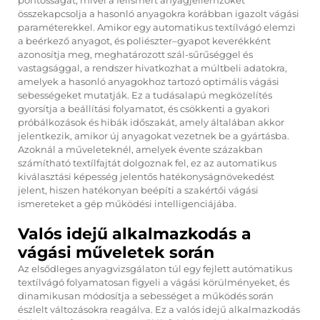
pontosságát, mivel a felismert anyagjellemzőket
összekapcsolja a hasonló anyagokra korábban igazolt vágási
paraméterekkel. Amikor egy automatikus textílvágó elemzi
a beérkező anyagot, és poliészter–gyapot keverékként
azonosítja meg, meghatározott szál-sűrűséggel és
vastagsággal, a rendszer hivatkozhat a múltbeli adatokra,
amelyek a hasonló anyagokhoz tartozó optimális vágási
sebességeket mutatják. Ez a tudásalapú megközelítés
gyorsítja a beállítási folyamatot, és csökkenti a gyakori
próbálkozások és hibák időszakát, amely általában akkor
jelentkezik, amikor új anyagokat vezetnek be a gyártásba.
Azoknál a műveleteknél, amelyek évente százakban
számítható textílfajtát dolgoznak fel, ez az automatikus
kiválasztási képesség jelentős hatékonyságnövekedést
jelent, hiszen hatékonyan beépíti a szakértői vágási
ismereteket a gép működési intelligenciájába.
Valós idejű alkalmazkodás a
vágási műveletek során
Az elsődleges anyagvizsgálaton túl egy fejlett autómatikus
textílvágó folyamatosan figyeli a vágási körülményeket, és
dinamikusan módosítja a sebességet a működés során
észlelt változásokra reagálva. Ez a valós idejű alkalmazkodás