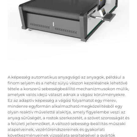
A képesség
automatikus anyagvágó
az anyagok, például a
finom selyem és a nehéz súlyú vászon kezelésének lehetővé
tétele a korszerű sebességbeállító mechanizmusokon múlik,
amelyek valós idejű választ adnak a vágási körülményekre.
Ez az adaptív képesség a vágási folyamatot egy merev,
mindenre egyformán alkalmazható megközelítésből egy
olyan reaktív műveletté alakítja, amely figyelembe veszi az
anyag sűrűségét, a rostok szerkezetét, a szövet szorosságát és
a felületi jellemzőket. A változó sebesség-beállítás műszaki
alapelveinek, vezérlőrendszereinek és gyakorlati
következményeinek vizsgálata segítségével a gyártók