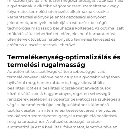
miközben javítja a rendszer megbízhatóságát. Azok számára
a gyártóknak, akik több vágórendszert üzemeltetnek vagy
folyamatos termelési ütemezést alkalmaznak, ezek a
karbantartási előnyök jelentős gazdasági előnyöket
jelentenek, amelyek indokolják a változó sebességű
technológia magasabb beruházási költségét. Az optimalizált
működés által lehetővé tett előrejelezhető karbantartási
ütemtervek továbbá hatékonyabb termelési tervezést és
erőforrás-elosztást tesznek lehetővé.
Termelékenység-optimalizálás és
termelési rugalmasság
Az autómatikus textílvágó változó sebességgel való
termelékenységi előnye nem csupán a gyorsabb vágásban
nyilvánul meg, hanem abban is, hogy kiküszöböli a
beállítási időt és a beállítási időszakokat anyagtípusok
közötti váltáskor. A hagyományos, rögzített sebességű
rendszerek esetében az operátor beavatkozása szükséges a
vágási paraméterek újra konfigurálásához különböző
textíliák esetén, ami termelési késéseket eredményez, és
szakképzett személyzetet igényel a megfelelő beállítások
meghatározásához. A változó sebességű rendszer
automatizálja ezt a beállítási folyamatot, lehetővé téve az