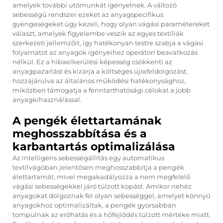
amelyek további utómunkát igényelnek. A változó
sebességű rendszer ezeket az anyagspecifikus
gyengeségeket úgy kezeli, hogy olyan vágási paramétereket
választ, amelyek figyelembe veszik az egyes textíliák
szerkezeti jellemzőit, így hatékonyan testre szabja a vágási
folyamatot az anyagok igényeihez operátori beavatkozás
nélkül. Ez a hibaelkerülési képesség csökkenti az
anyagpazarlást és kizárja a költséges újrafeldolgozást,
hozzájárulva az általános működési hatékonysághoz,
miközben támogatja a fenntarthatósági célokat a jobb
anyagkihasználással.
A pengék élettartamának
meghosszabbítása és a
karbantartás optimalizálása
Az intelligens sebességállítás egy automatikus
textílvágóban jelentősen meghosszabbítja a pengék
élettartamát, mivel megakadályozza a nem megfelelő
vágási sebességekkel járó túlzott kopást. Amikor nehéz
anyagokat dolgoznak fel olyan sebességgel, amelyet könnyű
anyagokhoz optimalizáltak, a pengék gyorsabban
tompulnak az erőhatás és a hőfejlődés túlzott mértéke miatt.