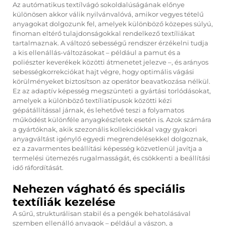
Az autómatikus textílvágó sokoldalúságának előnye
különösen akkor válik nyilvánvalóvá, amikor vegyes tételű
anyagokat dolgozunk fel, amelyek különböző közepes súlyú,
finoman eltérő tulajdonságokkal rendelkező textíliákat
tartalmaznak. A változó sebességű rendszer érzékelni tudja
a kis ellenállás-változásokat – például a pamut és a
poliészter keverékek közötti átmenetet jelezve –, és arányos
sebességkorrekciókat hajt végre, hogy optimális vágási
körülményeket biztosítson az operátor beavatkozása nélkül.
Ez az adaptív képesség megszünteti a gyártási torlódásokat,
amelyek a különböző textíliatípusok közötti kézi
gépátállítással járnak, és lehetővé teszi a folyamatos
működést különféle anyagkészletek esetén is. Azok számára
a gyártóknak, akik szezonális kollekciókkal vagy gyakori
anyagváltást igénylő egyedi megrendelésekkel dolgoznak,
ez a zavarmentes beállítási képesség közvetlenül javítja a
termelési ütemezés rugalmasságát, és csökkenti a beállítási
idő ráfordítását.
Nehezen vágható és speciális
textíliák kezelése
A sűrű, strukturálisan stabil és a pengék behatolásával
szemben ellenálló anyagok – például a vászon, a