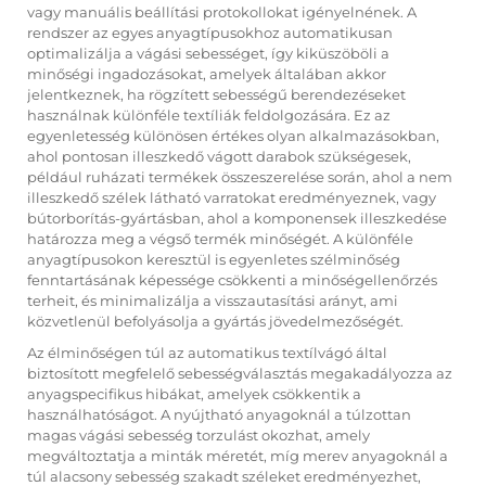
vagy manuális beállítási protokollokat igényelnének. A
rendszer az egyes anyagtípusokhoz automatikusan
optimalizálja a vágási sebességet, így kiküszöböli a
minőségi ingadozásokat, amelyek általában akkor
jelentkeznek, ha rögzített sebességű berendezéseket
használnak különféle textíliák feldolgozására. Ez az
egyenletesség különösen értékes olyan alkalmazásokban,
ahol pontosan illeszkedő vágott darabok szükségesek,
például ruházati termékek összeszerelése során, ahol a nem
illeszkedő szélek látható varratokat eredményeznek, vagy
bútorborítás-gyártásban, ahol a komponensek illeszkedése
határozza meg a végső termék minőségét. A különféle
anyagtípusokon keresztül is egyenletes szélminőség
fenntartásának képessége csökkenti a minőségellenőrzés
terheit, és minimalizálja a visszautasítási arányt, ami
közvetlenül befolyásolja a gyártás jövedelmezőségét.
Az élminőségen túl az automatikus textílvágó által
biztosított megfelelő sebességválasztás megakadályozza az
anyagspecifikus hibákat, amelyek csökkentik a
használhatóságot. A nyújtható anyagoknál a túlzottan
magas vágási sebesség torzulást okozhat, amely
megváltoztatja a minták méretét, míg merev anyagoknál a
túl alacsony sebesség szakadt széleket eredményezhet,