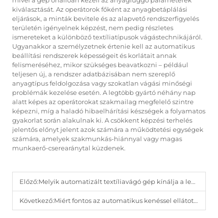
mivel a gép önállóan kezeli az anyagfüggő paraméterek
kiválasztását. Az operátorok főként az anyagbetáplálási
eljárások, a minták bevitele és az alapvető rendszerfigyelés
területén igényelnek képzést, nem pedig részletes
ismereteket a különböző textíliatípusok vágástechnikájáról.
Ugyanakkor a személyzetnek értenie kell az automatikus
beállítási rendszerek képességeit és korlátait annak
felismeréséhez, mikor szükséges beavatkozni – például
teljesen új, a rendszer adatbázisában nem szereplő
anyagtípus feldolgozása vagy szokatlan vágási minőségi
problémák kezelése esetén. A legtöbb gyártó néhány nap
alatt képes az operátorokat szakmailag megfelelő szintre
képezni, míg a haladó hibaelhárítási készségek a folyamatos
gyakorlat során alakulnak ki. A csökkent képzési terhelés
jelentős előnyt jelent azok számára a működtetési egységek
számára, amelyek szakmunkás-hiánnyal vagy magas
munkaerő-cserearánytal küzdenek.
Előző:
Melyik automatizált textíliavágó gép kínálja a legfejlettebb látásfelismerést mintaillesztéshez?
Következő:
Miért fontos az automatikus kenéssel ellátott autómatikus textílcipővágó a nagy mennyiségű vágáshoz?