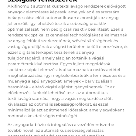
A kifinomult automatikus textíliavágó rendszerek elővágott
anyagok elemzésére képesek, amelyek az éles szerszám
bekapcsolása előtt automatikusan azonosítják az anyag
jellemzőit, így lehetővé teszik a sebesség proaktív
optimalizálását, nem pedig csak reaktív beállítását. Ezek a
rendszerek optikai szkennelési technológiákat alkalmaznak
az anyag felületi szerkezetének, szövési sűrűségének és
vastagságprofiljának a vágási területen belüli elemzésére, és
ezzel digitális térképet készítenek az anyag
tulajdonságairól, amely alapján történik a vágási
paraméterek kiválasztása. Egyes fejlett megoldások
spektroszkópiai elemzést is alkalmaznak a rostösszetétel
meghatározására, így megkülönböztetik a természetes és a
műanyag alapú anyagokat, amelyek – bár vizuálisan
hasonlóak – eltérő vágási eljárást igényelhetnek. Ez az
előelemzési funkció lehetővé teszi az automatikus
textíliavágó számára, hogy a vágás megkezdése előtt
kiválassza az optimális sebességprofilokat, és ezzel
minimalizálja azt az átmeneti időszakot, amely egyébként
rontaná a kezdeti vágás minőségét.
Az anyagadatbázisok integrálása a vezérlőrendszerbe
tovább növeli az automatikus sebességválasztás