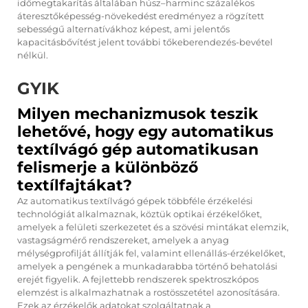
időmegtakarítás általában húsz–harminc százalékos
áteresztőképesség-növekedést eredményez a rögzített
sebességű alternatívákhoz képest, ami jelentős
kapacitásbővítést jelent további tőkeberendezés-bevétel
nélkül.
GYIK
Milyen mechanizmusok teszik
lehetővé, hogy egy automatikus
textílvágó gép automatikusan
felismerje a különböző
textílfajtákat?
Az automatikus textílvágó gépek többféle érzékelési
technológiát alkalmaznak, köztük optikai érzékelőket,
amelyek a felületi szerkezetet és a szövési mintákat elemzik,
vastagságmérő rendszereket, amelyek a anyag
mélységprofilját állítják fel, valamint ellenállás-érzékelőket,
amelyek a pengének a munkadarabba történő behatolási
erejét figyelik. A fejlettebb rendszerek spektroszkópos
elemzést is alkalmazhatnak a rostösszetétel azonosítására.
Ezek az érzékelők adatokat szolgáltatnak a