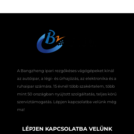
A Bangzheng ipari rezgőkéses vágógépeket kínál
az autóipar, a légi- és űrhajózás, az elektronika és a
ruhaipar számára. 15 évnél több szakértelem, több
mint 50 országban nyújtott szolgáltatás, teljes körű
szerviztámogatás. Lépjen kapcsolatba velünk még
ma!
LÉPJEN KAPCSOLATBA VELÜNK