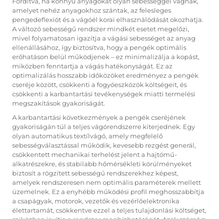
Fordítva, ha könnyű anyagokat olyan sebességgel vágnak,
amelyet nehéz anyagokhoz szántak, az felesleges
pengedeflexiót és a vágóél korai elhasználódását okozhatja.
A változó sebességű rendszer mindkét esetet megelőzi,
mivel folyamatosan igazítja a vágási sebességet az anyag
ellenállásához, így biztosítva, hogy a pengék optimális
erőhatáson belül működjenek – ez minimalizálja a kopást,
miközben fenntartja a vágás hatékonyságát. Ez az
optimalizálás hosszabb időközöket eredményez a pengék
cseréje között, csökkenti a fogyóeszközök költségeit, és
csökkenti a karbantartási tevékenységek miatti termelési
megszakítások gyakoriságát.
A karbantartási következmények a pengék cseréjének
gyakoriságán túl a teljes vágórendszerre kiterjednek. Egy
olyan automatikus textílvágó, amely megfelelő
sebességválasztással működik, kevesebb rezgést generál,
csökkentett mechanikai terhelést jelent a hajtómű-
alkatrészekre, és stabilabb hőmérsékleti körülményeket
biztosít a rögzített sebességű rendszerekhez képest,
amelyek rendszeresen nem optimális paraméterek mellett
üzemelnek. Ez a enyhébb működési profil meghosszabbítja
a csapágyak, motorok, vezetők és vezérlőelektronika
élettartamát, csökkentve ezzel a teljes tulajdonlási költséget,