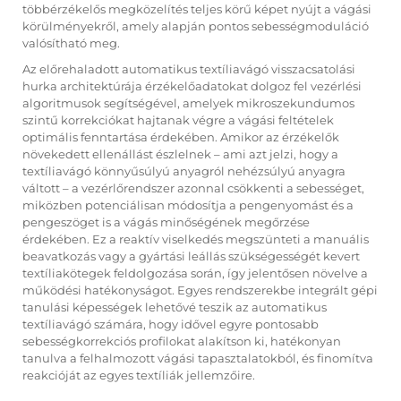
többérzékelős megközelítés teljes körű képet nyújt a vágási
körülményekről, amely alapján pontos sebességmoduláció
valósítható meg.
Az előrehaladott automatikus textíliavágó visszacsatolási
hurka architektúrája érzékelőadatokat dolgoz fel vezérlési
algoritmusok segítségével, amelyek mikroszekundumos
szintű korrekciókat hajtanak végre a vágási feltételek
optimális fenntartása érdekében. Amikor az érzékelők
növekedett ellenállást észlelnek – ami azt jelzi, hogy a
textíliavágó könnyűsúlyú anyagról nehézsúlyú anyagra
váltott – a vezérlőrendszer azonnal csökkenti a sebességet,
miközben potenciálisan módosítja a pengenyomást és a
pengeszöget is a vágás minőségének megőrzése
érdekében. Ez a reaktív viselkedés megszünteti a manuális
beavatkozás vagy a gyártási leállás szükségességét kevert
textíliakötegek feldolgozása során, így jelentősen növelve a
működési hatékonyságot. Egyes rendszerekbe integrált gépi
tanulási képességek lehetővé teszik az automatikus
textíliavágó számára, hogy idővel egyre pontosabb
sebességkorrekciós profilokat alakítson ki, hatékonyan
tanulva a felhalmozott vágási tapasztalatokból, és finomítva
reakcióját az egyes textíliák jellemzőire.