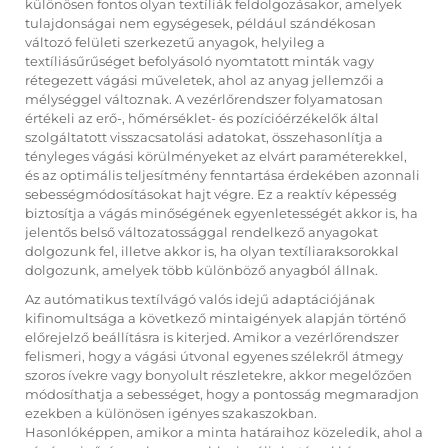
különösen fontos olyan textíliák feldolgozásakor, amelyek
tulajdonságai nem egységesek, például szándékosan
változó felületi szerkezetű anyagok, helyileg a
textíliásűrűséget befolyásoló nyomtatott minták vagy
rétegezett vágási műveletek, ahol az anyag jellemzői a
mélységgel változnak. A vezérlőrendszer folyamatosan
értékeli az erő-, hőmérséklet- és pozícióérzékelők által
szolgáltatott visszacsatolási adatokat, összehasonlítja a
tényleges vágási körülményeket az elvárt paraméterekkel,
és az optimális teljesítmény fenntartása érdekében azonnali
sebességmódosításokat hajt végre. Ez a reaktív képesség
biztosítja a vágás minőségének egyenletességét akkor is, ha
jelentős belső változatossággal rendelkező anyagokat
dolgozunk fel, illetve akkor is, ha olyan textíliaraksorokkal
dolgozunk, amelyek több különböző anyagból állnak.
Az autómatikus textílvágó valós idejű adaptációjának
kifinomultsága a következő mintaigények alapján történő
előrejelző beállításra is kiterjed. Amikor a vezérlőrendszer
felismeri, hogy a vágási útvonal egyenes szélekről átmegy
szoros ívekre vagy bonyolult részletekre, akkor megelőzően
módosíthatja a sebességet, hogy a pontosság megmaradjon
ezekben a különösen igényes szakaszokban.
Hasonlóképpen, amikor a minta határaihoz közeledik, ahol a