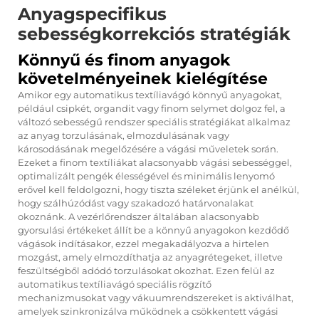
Anyagspecifikus
sebességkorrekciós stratégiák
Könnyű és finom anyagok
követelményeinek kielégítése
Amikor egy automatikus textíliavágó könnyű anyagokat,
például csipkét, organdit vagy finom selymet dolgoz fel, a
változó sebességű rendszer speciális stratégiákat alkalmaz
az anyag torzulásának, elmozdulásának vagy
károsodásának megelőzésére a vágási műveletek során.
Ezeket a finom textíliákat alacsonyabb vágási sebességgel,
optimalizált pengék élességével és minimális lenyomó
erővel kell feldolgozni, hogy tiszta széleket érjünk el anélkül,
hogy szálhúzódást vagy szakadozó határvonalakat
okoznánk. A vezérlőrendszer általában alacsonyabb
gyorsulási értékeket állít be a könnyű anyagokon kezdődő
vágások indításakor, ezzel megakadályozva a hirtelen
mozgást, amely elmozdíthatja az anyagrétegeket, illetve
feszültségből adódó torzulásokat okozhat. Ezen felül az
automatikus textíliavágó speciális rögzítő
mechanizmusokat vagy vákuumrendszereket is aktiválhat,
amelyek szinkronizálva működnek a csökkentett vágási