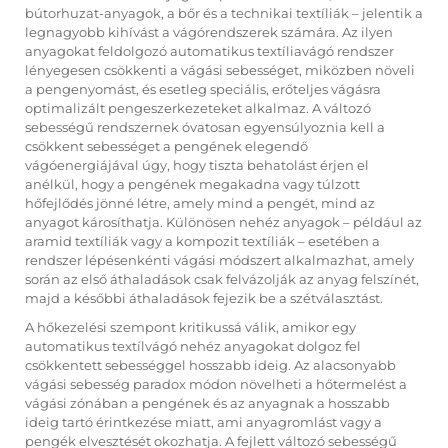
bútorhuzat-anyagok, a bőr és a technikai textíliák – jelentik a
legnagyobb kihívást a vágórendszerek számára. Az ilyen
anyagokat feldolgozó automatikus textíliavágó rendszer
lényegesen csökkenti a vágási sebességet, miközben növeli
a pengenyomást, és esetleg speciális, erőteljes vágásra
optimalizált pengeszerkezeteket alkalmaz. A változó
sebességű rendszernek óvatosan egyensúlyoznia kell a
csökkent sebességet a pengének elegendő
vágóenergiájával úgy, hogy tiszta behatolást érjen el
anélkül, hogy a pengének megakadna vagy túlzott
hőfejlődés jönné létre, amely mind a pengét, mind az
anyagot károsíthatja. Különösen nehéz anyagok – például az
aramid textíliák vagy a kompozit textíliák – esetében a
rendszer lépésenkénti vágási módszert alkalmazhat, amely
során az első áthaladások csak felvázolják az anyag felszínét,
majd a későbbi áthaladások fejezik be a szétválasztást.
A hőkezelési szempont kritikussá válik, amikor egy
automatikus textílvágó nehéz anyagokat dolgoz fel
csökkentett sebességgel hosszabb ideig. Az alacsonyabb
vágási sebesség paradox módon növelheti a hőtermelést a
vágási zónában a pengének és az anyagnak a hosszabb
ideig tartó érintkezése miatt, ami anyagromlást vagy a
pengék elvesztését okozhatja. A fejlett változó sebességű