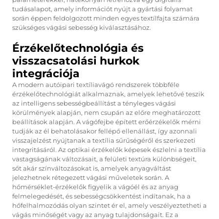
tudásalapot, amely információt nyújt a gyártási folyamat
során éppen feldolgozott minden egyes textílfajta számára
szükséges vágási sebesség kiválasztásához.
Érzékelőtechnológia és
visszacsatolási hurkok
integrációja
A modern autóipari textíliavágó rendszerek többféle
érzékelőtechnológiát alkalmaznak, amelyek lehetővé teszik
az intelligens sebességbeállítást a tényleges vágási
körülmények alapján, nem csupán az előre meghatározott
beállítások alapján. A vágófejbe épített erőérzékelők mérni
tudják az él behatolásakor fellépő ellenállást, így azonnali
visszajelzést nyújtanak a textília sűrűségéről és szerkezeti
integritásáról. Az optikai érzékelők képesek észlelni a textília
vastagságának változásait, a felületi textúra különbségeit,
sőt akár színváltozásokat is, amelyek anyagváltást
jelezhetnek rétegezett vágási műveletek során. A
hőmérséklet-érzékelők figyelik a vágóél és az anyag
felmelegedését, és sebességcsökkentést indítanak, ha a
hőfelhalmozódás olyan szintet ér el, amely veszélyeztetheti a
vágás minőségét vagy az anyag tulajdonságait. Ez a