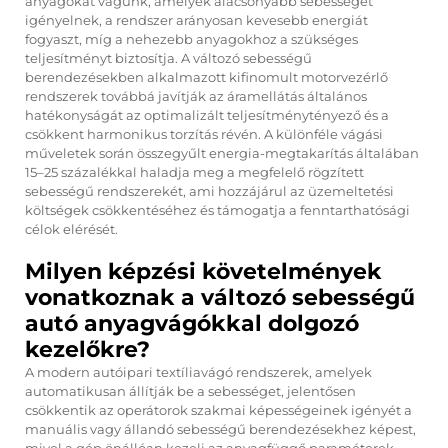
anyagokat vágunk, amelyek alacsonyabb sebességet
igényelnek, a rendszer arányosan kevesebb energiát
fogyaszt, míg a nehezebb anyagokhoz a szükséges
teljesítményt biztosítja. A változó sebességű
berendezésekben alkalmazott kifinomult motorvezérlő
rendszerek továbbá javítják az áramellátás általános
hatékonyságát az optimalizált teljesítménytényező és a
csökkent harmonikus torzítás révén. A különféle vágási
műveletek során összegyűlt energia-megtakarítás általában
15–25 százalékkal haladja meg a megfelelő rögzített
sebességű rendszerekét, ami hozzájárul az üzemeltetési
költségek csökkentéséhez és támogatja a fenntarthatósági
célok elérését.
Milyen képzési követelmények
vonatkoznak a változó sebességű
autó anyagvágókkal dolgozó
kezelőkre?
A modern autóipari textíliavágó rendszerek, amelyek
automatikusan állítják be a sebességet, jelentősen
csökkentik az operátorok szakmai képességeinek igényét a
manuális vagy állandó sebességű berendezésekhez képest,