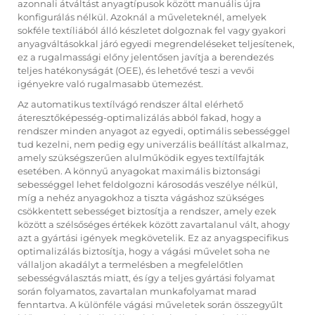
azonnali átváltást anyagtípusok között manuális újra
konfigurálás nélkül. Azoknál a műveleteknél, amelyek
sokféle textíliából álló készletet dolgoznak fel vagy gyakori
anyagváltásokkal járó egyedi megrendeléseket teljesítenek,
ez a rugalmassági előny jelentősen javítja a berendezés
teljes hatékonyságát (OEE), és lehetővé teszi a vevői
igényekre való rugalmasabb ütemezést.
Az automatikus textílvágó rendszer által elérhető
áteresztőképesség-optimalizálás abból fakad, hogy a
rendszer minden anyagot az egyedi, optimális sebességgel
tud kezelni, nem pedig egy univerzális beállítást alkalmaz,
amely szükségszerűen alulműködik egyes textílfajták
esetében. A könnyű anyagokat maximális biztonsági
sebességgel lehet feldolgozni károsodás veszélye nélkül,
míg a nehéz anyagokhoz a tiszta vágáshoz szükséges
csökkentett sebességet biztosítja a rendszer, amely ezek
között a szélsőséges értékek között zavartalanul vált, ahogy
azt a gyártási igények megkövetelik. Ez az anyagspecifikus
optimalizálás biztosítja, hogy a vágási művelet soha ne
vállaljon akadályt a termelésben a megfelelőtlen
sebességválasztás miatt, és így a teljes gyártási folyamat
során folyamatos, zavartalan munkafolyamat marad
fenntartva. A különféle vágási műveletek során összegyűlt