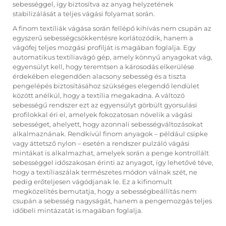
sebességgel, így biztosítva az anyag helyzetének
stabilizálását a teljes vágási folyamat során.
A finom textíliák vágása során fellépő kihívás nem csupán az
egyszerű sebességcsökkentésre korlátozódik, hanem a
vágófej teljes mozgási profilját is magában foglalja. Egy
automatikus textíliavágó gép, amely könnyű anyagokat vág,
egyensúlyt kell, hogy teremtsen a károsodás elkerülése
érdekében elegendően alacsony sebesség és a tiszta
pengelépés biztosításához szükséges elegendő lendület
között anélkül, hogy a textília megakadna. A változó
sebességű rendszer ezt az egyensúlyt görbült gyorsulási
profilokkal éri el, amelyek fokozatosan növelik a vágási
sebességet, ahelyett, hogy azonnali sebességváltozásokat
alkalmaznának. Rendkívül finom anyagok – például csipke
vagy áttetsző nylon – esetén a rendszer pulzáló vágási
mintákat is alkalmazhat, amelyek során a penge kontrollált
sebességgel időszakosan érinti az anyagot, így lehetővé téve,
hogy a textíliaszálak természetes módon válnak szét, ne
pedig erőteljesen vágódjanak le. Ez a kifinomult
megközelítés bemutatja, hogy a sebességbeállítás nem
csupán a sebesség nagyságát, hanem a pengemozgás teljes
időbeli mintázatát is magában foglalja.