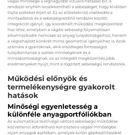
vágás minősége a legnagyobb vizuális hatással bír, a
rendszer enyhén lecsökkentheti a sebességet, hogy kiválóan
tiszta széleket érjen el. Ez az előretekintő viselkedés a
mintaadatok és a sebességvezérlő rendszer közötti
integrációt igényli, így koordinált működési megközelítést
hoz létre, amelyben a vágási sebesség folyamatosan
alkalmazkodik nemcsak az anyag tulajdonságaihoz, hanem
a végrehajtott konkrét minta geometriai igényeihez is. Azok
számára a gyártóknak, akik elsődleges fontosságot
tulajdonítanak a szélek minőségének és a
mintapontosságnak, ez az integrált megközelítés jobb
eredményeket nyújt, mint a rögzített sebességű rendszerek.
Működési előnyök és
termelékenységre gyakorolt
hatások
Minőségi egyenletesség a
különféle anyagportfóliókban
Az automatikus textílvágó változó sebességű működése
közvetlenül átfordítható konzisztens vágási minőségbe
olyan anyagok esetében, amelyek külön gépbeállításokat