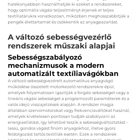
hatékonyabban használhatják ki ezeket a rendszereket,
hogy optimális vágási teljesítményt érjenek el teljes
textíliatárukra vonatkozóan, miközben meghosszabbítják a
pengék élettartamát és csökkentik az anyagpazarlást.
A változó sebességvezérlő
rendszerek műszaki alapjai
Sebességszabályozó
mechanizmusok a modern
automatizált textíliavágókban
A változó sebességvezérelt automatikus anyagvágó
működése összetett motorkezelő rendszerekre épül,
amelyek folyamatosan igazítják a forgási sebességet vagy a
lineáris vágási sebességet a programozott paraméterek és a
valós idejű visszajelzések alapján. A rendszer magja
általában szervomotorokat vagy frekvenciaváltókat használ,
amelyek kivételesen pontosan tudják szabályozni az
energiaellátást, így lehetővé teszik a sebességváltoztatást –
lassú, gondos vágást finom anyagokhoz, illetve gyors
feldolgozást tartós textíliák esetén. Ezek a rendszerek