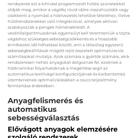
rendszerek ezt a kihívást programozott hűtési szünetekkel
oldják meg, amikor a vágófej rövid időre visszahúzódik vagy
csökkenti a nyomást a hőelvezetés lehetővé tételéhez, illetve
hűtőrendszerekkel való integrációval, amelyek aktívan
szabályozzák a pengék hőmérsékletét. A
vezérlőalgoritmusoknak egyensúlyt kell teremteniük a tiszta
vágáshoz szükséges sebességcsökkenés és a hosszabb
érintkezési idő hőhatásai között, ami a látszólag egyszerű
sebességbeállítások mögött rejlő összetett optimalizációs
számításokat mutatja. Azok számára a gyártók számára, akik
rendszeresen nehéz anyagokat dolgoznak fel, ezeknek a
hődinamikai folyamatoknak a megértése segít az
automatikus textílvágó konfigurációjának és karbantartási
ütemtervének optimalizálásában a csúcs teljesítmény
fenntartása érdekében.
Anyagfelismerés és
automatikus
sebességválasztás
Elővágott anyagok elemzésére
szolgáló rendszerek