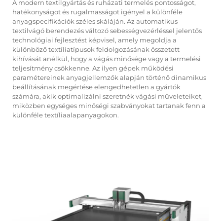
A modern textilgyártás és ruházati termelés pontosságot,
hatékonyságot és rugalmasságot igényel a különféle
anyagspecifikációk széles skáláján. Az automatikus
textilvágó berendezés változó sebességvezérléssel jelentős
technológiai fejlesztést képvisel, amely megoldja a
különböző textíliatípusok feldolgozásának összetett
kihívását anélkül, hogy a vágás minősége vagy a termelési
teljesítmény csökkenne. Az ilyen gépek működési
paramétereinek anyagjellemzők alapján történő dinamikus
beállításának megértése elengedhetetlen a gyártók
számára, akik optimalizálni szeretnék vágási műveleteiket,
miközben egységes minőségi szabványokat tartanak fenn a
különféle textíliaalapanyagokon.