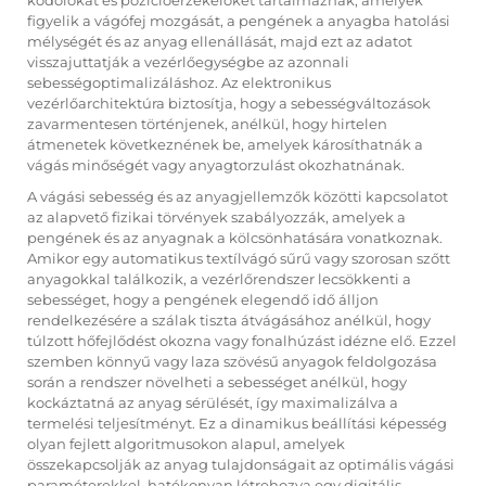
kódolókat és pozícióérzékelőket tartalmaznak, amelyek
figyelik a vágófej mozgását, a pengének a anyagba hatolási
mélységét és az anyag ellenállását, majd ezt az adatot
visszajuttatják a vezérlőegységbe az azonnali
sebességoptimalizáláshoz. Az elektronikus
vezérlőarchitektúra biztosítja, hogy a sebességváltozások
zavarmentesen történjenek, anélkül, hogy hirtelen
átmenetek következnének be, amelyek károsíthatnák a
vágás minőségét vagy anyagtorzulást okozhatnának.
A vágási sebesség és az anyagjellemzők közötti kapcsolatot
az alapvető fizikai törvények szabályozzák, amelyek a
pengének és az anyagnak a kölcsönhatására vonatkoznak.
Amikor egy automatikus textílvágó sűrű vagy szorosan szőtt
anyagokkal találkozik, a vezérlőrendszer lecsökkenti a
sebességet, hogy a pengének elegendő idő álljon
rendelkezésére a szálak tiszta átvágásához anélkül, hogy
túlzott hőfejlődést okozna vagy fonalhúzást idézne elő. Ezzel
szemben könnyű vagy laza szövésű anyagok feldolgozása
során a rendszer növelheti a sebességet anélkül, hogy
kockáztatná az anyag sérülését, így maximalizálva a
termelési teljesítményt. Ez a dinamikus beállítási képesség
olyan fejlett algoritmusokon alapul, amelyek
összekapcsolják az anyag tulajdonságait az optimális vágási
paraméterekkel, hatékonyan létrehozva egy digitális