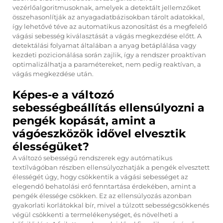
vezérlőalgoritmusoknak, amelyek a detektált jellemzőket
összehasonlítják az anyagadatbázisokban tárolt adatokkal,
így lehetővé téve az automatikus azonosítást és a megfelelő
vágási sebesség kiválasztását a vágás megkezdése előtt. A
detektálási folyamat általában a anyag betáplálása vagy
kezdeti pozicionálása során zajlik, így a rendszer proaktívan
optimalizálhatja a paramétereket, nem pedig reaktívan, a
vágás megkezdése után.
Képes-e a változó
sebességbeállítás ellensúlyozni a
pengék kopását, amint a
vágóeszközök idővel elvesztik
élességüket?
A változó sebességű rendszerek egy autómatikus
textílvágóban részben ellensúlyozhatják a pengék elvesztett
élességét úgy, hogy csökkentik a vágási sebességet az
elegendő behatolási erő fenntartása érdekében, amint a
pengék élessége csökken. Ez az ellensúlyozás azonban
gyakorlati korlátokkal bír, mivel a túlzott sebességcsökkenés
végül csökkenti a termelékenységet, és növelheti a