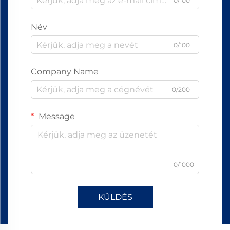
0/100
Név
0/100
Company Name
0/200
Message
0/1000
KÜLDÉS