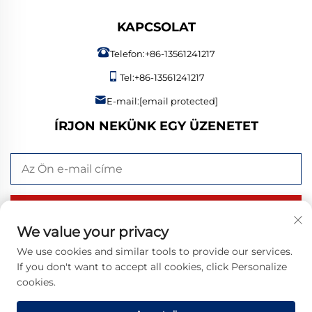
KAPCSOLAT
Telefon:
+86-13561241217
Tel:
+86-13561241217
E-mail:
[email protected]
ÍRJON NEKÜNK EGY ÜZENETET
KÜLDÉS MOST
We value your privacy
We use cookies and similar tools to provide our services.
If you don't want to accept all cookies, click Personalize
Szerzői jog © 2026 Bangzheng (Shandong) Intelligent
cookies.
Manufacturing Co., Ltd. Minden jog fenntartva. |
Adatvédelmi
szabályzat