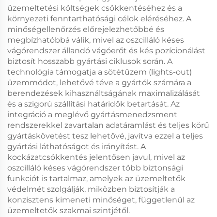
üzemeltetési költségek csökkentéséhez és a
környezeti fenntarthatósági célok eléréséhez. A
minőségellenőrzés előrejelezhetőbbé és
megbízhatóbbá válik, mivel az oszcilláló késes
vágórendszer állandó vágóerőt és kés pozícionálást
biztosít hosszabb gyártási ciklusok során. A
technológia támogatja a sötétüzem (lights-out)
üzemmódot, lehetővé téve a gyártók számára a
berendezések kihasználtságának maximalizálását
és a szigorú szállítási határidők betartását. Az
integráció a meglévő gyártásmenedzsment
rendszerekkel zavartalan adatáramlást és teljes körű
gyártáskövetést tesz lehetővé, javítva ezzel a teljes
gyártási láthatóságot és irányítást. A
kockázatcsökkentés jelentősen javul, mivel az
oszcilláló késes vágórendszer több biztonsági
funkciót is tartalmaz, amelyek az üzemeltetők
védelmét szolgálják, miközben biztosítják a
konzisztens kimeneti minőséget, függetlenül az
üzemeltetők szakmai szintjétől.