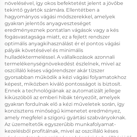
növelésével, így okos befektetést jelent a jövőbe
tekintő gyártók számára. Ellentétben a
hagyományos vágási módszerekkel, amelyek
gyakran jelentős anyagveszteséget
eredményeznek pontatlan vágások vagy a kés
fogásvastagsága miatt, ez a fejlett rendszer
optimális anyagkihasználást ér el pontos vágási
pályák követésével és minimális
hulladéktermeléssel. A vállalkozások azonnali
termelékenységnövekedést észlelnek, mivel az
oszcilláló késes vágórendszer akár tízszer
gyorsabban működik a kézi vágási folyamatokhoz
képest, miközben kiváló pontosságot is biztosít.
Ennek a technológiának az automatizált jellege
kiküszöböli az emberi hibák tényezőit, amelyek
gyakran fordulnak elő a kézi műveletek során, így
konzisztens minőségű kimenetet eredményez,
amely megfelel a szigorú gyártási szabványoknak.
Az üzemeltetők egyszerűbb munkafolyamat-
kezelésből profitálnak, mivel az oszcilláló késes