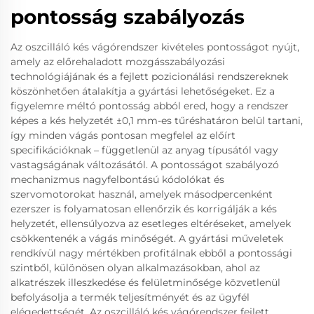
pontosság szabályozás
Az oszcilláló kés vágórendszer kivételes pontosságot nyújt,
amely az előrehaladott mozgásszabályozási
technológiájának és a fejlett pozicionálási rendszereknek
köszönhetően átalakítja a gyártási lehetőségeket. Ez a
figyelemre méltó pontosság abból ered, hogy a rendszer
képes a kés helyzetét ±0,1 mm-es tűréshatáron belül tartani,
így minden vágás pontosan megfelel az előírt
specifikációknak – függetlenül az anyag típusától vagy
vastagságának változásától. A pontosságot szabályozó
mechanizmus nagyfelbontású kódolókat és
szervomotorokat használ, amelyek másodpercenként
ezerszer is folyamatosan ellenőrzik és korrigálják a kés
helyzetét, ellensúlyozva az esetleges eltéréseket, amelyek
csökkentenék a vágás minőségét. A gyártási műveletek
rendkívül nagy mértékben profitálnak ebből a pontossági
szintből, különösen olyan alkalmazásokban, ahol az
alkatrészek illeszkedése és felületminősége közvetlenül
befolyásolja a termék teljesítményét és az ügyfél
elégedettségét. Az oszcilláló kés vágórendszer fejlett