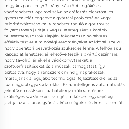
hogy központi helyről irányítsák több ingókéses
vágórendszert, optimalizálva az erőforrás-elosztást, és
gyors reakciót engedve a gyártási problémákra vagy
prioritásváltozásokra. A rendszer tanuló algoritmusa
folyamatosan javítja a vágási stratégiákat a korábbi
teljesítményadatok alapján, fokozatosan növelve az
effektivitást és a minőségi eredményeket az idővel, anélkül,
hogy operátori beavatkozás szükséges lenne. A felhőalapú
kapcsolat lehetőségei lehetővé teszik a gyártók számára,
hogy távolról érjék el a vágókönyvtárakat, a
szoftverfrissítéseket és a műszaki támogatást, így
biztosítva, hogy a rendszerek mindig naprakészek
maradjanak a legújabb technológiai fejlesztésekkel és az
ipari legjobb gyakorlatokkal. Ez az intelligens automatizálás
jelentősen csökkenti az hatékony működtetéshez
szükséges szakértelem szintjét, miközben egyidejűleg
javítja az általános gyártási képességeket és konzisztenciát.