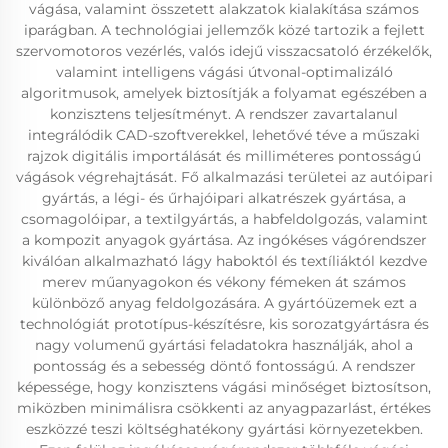
vágása, valamint összetett alakzatok kialakítása számos
iparágban. A technológiai jellemzők közé tartozik a fejlett
szervomotoros vezérlés, valós idejű visszacsatoló érzékelők,
valamint intelligens vágási útvonal-optimalizáló
algoritmusok, amelyek biztosítják a folyamat egészében a
konzisztens teljesítményt. A rendszer zavartalanul
integrálódik CAD-szoftverekkel, lehetővé téve a műszaki
rajzok digitális importálását és milliméteres pontosságú
vágások végrehajtását. Fő alkalmazási területei az autóipari
gyártás, a légi- és űrhajóipari alkatrészek gyártása, a
csomagolóipar, a textilgyártás, a habfeldolgozás, valamint
a kompozit anyagok gyártása. Az ingókéses vágórendszer
kiválóan alkalmazható lágy haboktól és textíliáktól kezdve
merev műanyagokon és vékony fémeken át számos
különböző anyag feldolgozására. A gyártóüzemek ezt a
technológiát prototípus-készítésre, kis sorozatgyártásra és
nagy volumenű gyártási feladatokra használják, ahol a
pontosság és a sebesség döntő fontosságú. A rendszer
képessége, hogy konzisztens vágási minőséget biztosítson,
miközben minimálisra csökkenti az anyagpazarlást, értékes
eszközzé teszi költséghatékony gyártási környezetekben.