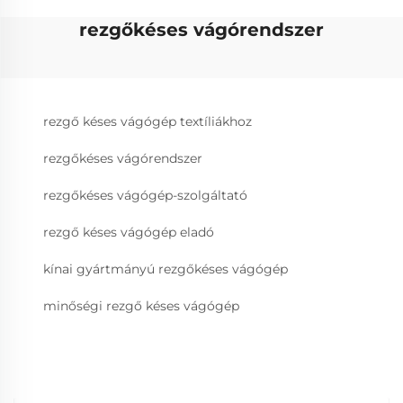
rezgőkéses vágórendszer
rezgő késes vágógép textíliákhoz
rezgőkéses vágórendszer
rezgőkéses vágógép-szolgáltató
rezgő késes vágógép eladó
kínai gyártmányú rezgőkéses vágógép
minőségi rezgő késes vágógép