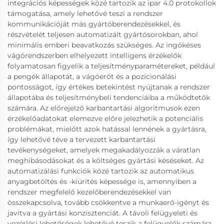
integrációs képességek közé tartozik az ipar 4.0 protokollok
támogatása, amely lehetővé teszi a rendszer
kommunikációját más gyártóberendezésekkel, és
részvételét teljesen automatizált gyártósorokban, ahol
minimális emberi beavatkozás szükséges. Az ingókéses
vágórendszerben elhelyezett intelligens érzékelők
folyamatosan figyelik a teljesítményparamétereket, például
a pengék állapotát, a vágóerőt és a pozicionálási
pontosságot, így értékes betekintést nyújtanak a rendszer
állapotába és teljesítménybeli tendenciáiba a működtetők
számára. Az előrejelző karbantartási algoritmusok ezen
érzékelőadatokat elemezve előre jelezhetik a potenciális
problémákat, mielőtt azok hatással lennének a gyártásra,
így lehetővé téve a tervezett karbantartási
tevékenységeket, amelyek megakadályozzák a váratlan
meghibásodásokat és a költséges gyártási késéseket. Az
automatizálási funkciók közé tartozik az automatikus
anyagbetöltés és -kiürítés képessége is, amennyiben a
rendszer megfelelő kezelőberendezésekkel van
összekapcsolva, tovább csökkentve a munkaerő-igényt és
javítva a gyártási konzisztenciát. A távoli felügyeleti és
vezérlési lehetőségek lehetővé teszik a felügyelők számára,