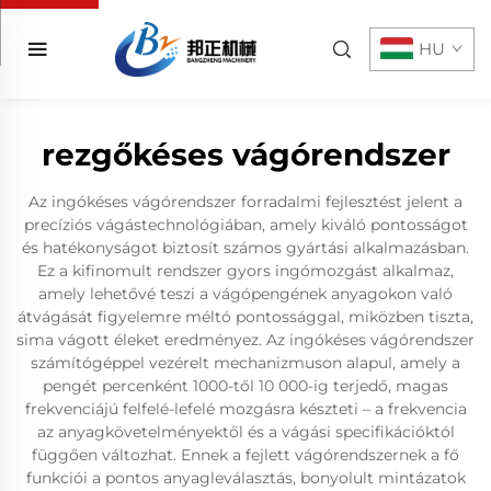
HU
rezgőkéses vágórendszer
Az ingókéses vágórendszer forradalmi fejlesztést jelent a
precíziós vágástechnológiában, amely kiváló pontosságot
és hatékonyságot biztosít számos gyártási alkalmazásban.
Ez a kifinomult rendszer gyors ingómozgást alkalmaz,
amely lehetővé teszi a vágópengének anyagokon való
átvágását figyelemre méltó pontossággal, miközben tiszta,
sima vágott éleket eredményez. Az ingókéses vágórendszer
számítógéppel vezérelt mechanizmuson alapul, amely a
pengét percenként 1000-től 10 000-ig terjedő, magas
frekvenciájú felfelé-lefelé mozgásra készteti – a frekvencia
az anyagkövetelményektől és a vágási specifikációktól
függően változhat. Ennek a fejlett vágórendszernek a fő
funkciói a pontos anyagleválasztás, bonyolult mintázatok