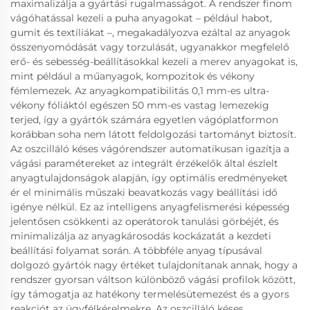
maximalizálja a gyártási rugalmasságot. A rendszer finom
vágóhatással kezeli a puha anyagokat – például habot,
gumit és textíliákat –, megakadályozva ezáltal az anyagok
összenyomódását vagy torzulását, ugyanakkor megfelelő
erő- és sebesség-beállításokkal kezeli a merev anyagokat is,
mint például a műanyagok, kompozitok és vékony
fémlemezek. Az anyagkompatibilitás 0,1 mm-es ultra-
vékony fóliáktól egészen 50 mm-es vastag lemezekig
terjed, így a gyártók számára egyetlen vágóplatformon
korábban soha nem látott feldolgozási tartományt biztosít.
Az oszcilláló késes vágórendszer automatikusan igazítja a
vágási paramétereket az integrált érzékelők által észlelt
anyagtulajdonságok alapján, így optimális eredményeket
ér el minimális műszaki beavatkozás vagy beállítási idő
igénye nélkül. Ez az intelligens anyagfelismerési képesség
jelentősen csökkenti az operátorok tanulási görbéjét, és
minimalizálja az anyagkárosodás kockázatát a kezdeti
beállítási folyamat során. A többféle anyag típusával
dolgozó gyártók nagy értéket tulajdonítanak annak, hogy a
rendszer gyorsan váltson különböző vágási profilok között,
így támogatja az hatékony termelésütemezést és a gyors
reakciót az ügyfélkérelmekre. Az oszcilláló késes