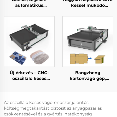
automatikus
késsel működő
többrétegű ruházati
hablap-, EVA-,
anyagvágó gép,
gumitömítés- és
ruhakészítési
habvágó gép
vágóberendezés
Új érkezés – CNC-
Bangzheng
oszcilláló késes
kartonvágó gép,
szőnyegvágó gép,
dobozvágó gép,
automatikus szőnyeg-
hullámpapír-vágó gép
és szőnyegpadló-vágó
gép
Az oszcilláló késes vágórendszer jelentős
költségmegtakarítást biztosít az anyagpazarlás
csökkentésével és a gyártási hatékonyság