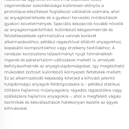
vágórendszer sokoldalúsága különösen előnyös a
prototípus-készítéssel foglalkozó vállalatok számára, ahol
az anyagkísérletezés és a gyakori tervezési módosítások
gyakori követelmények. Speciális késopciók tovább növelik
az anyagkompatibilitást: különböző késgeometriák és
felületkezelések optimalizálva vannak konkrét
alkalmazásokhoz, például ragasztóval ellátott anyagokhoz,
kopásálló kompozitokhoz vagy érzékeny textíliákhoz. A
rendszer konzisztens teljesítményt nyújt hőmérséklet-
ingerek és páratartalom-változások mellett is, amelyek
befolyásolhatnák az anyagtulajdonságokat, így megbízható
működést biztosít különböző környezeti feltételek mellett.
Ez az alkalmazkodó képesség kiterjed a kihívást jelentő
tulajdonságú anyagok feldolgozására is – például statikus
töltésre hajlamos műanyagokra, ragadós ragasztókra vagy
szálkázásra hajlamos anyagokra –, ahol a megfelelő vágási
technikák és késválasztások hatékonyan kezelik az egyes
kihívásokat.