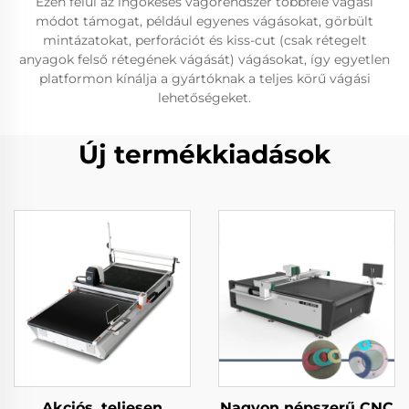
Ezen felül az ingókéses vágórendszer többféle vágási
módot támogat, például egyenes vágásokat, görbült
mintázatokat, perforációt és kiss-cut (csak rétegelt
anyagok felső rétegének vágását) vágásokat, így egyetlen
platformon kínálja a gyártóknak a teljes körű vágási
lehetőségeket.
Új termékkiadások
Akciós, teljesen
Nagyon népszerű CNC