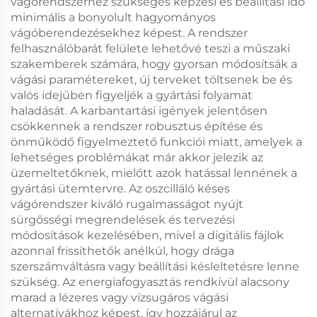
vágórendszerhez szükséges képzési és beállítási idő
minimális a bonyolult hagyományos
vágóberendezésekhez képest. A rendszer
felhasználóbarát felülete lehetővé teszi a műszaki
szakemberek számára, hogy gyorsan módosítsák a
vágási paramétereket, új terveket töltsenek be és
valós idejűben figyeljék a gyártási folyamat
haladását. A karbantartási igények jelentősen
csökkennek a rendszer robusztus építése és
önműködő figyelmeztető funkciói miatt, amelyek a
lehetséges problémákat már akkor jelezik az
üzemeltetőknek, mielőtt azok hatással lennének a
gyártási ütemtervre. Az oszcilláló késes
vágórendszer kiváló rugalmasságot nyújt
sürgősségi megrendelések és tervezési
módosítások kezelésében, mivel a digitális fájlok
azonnal frissíthetők anélkül, hogy drága
szerszámváltásra vagy beállítási késleltetésre lenne
szükség. Az energiafogyasztás rendkívül alacsony
marad a lézeres vagy vízsugáros vágási
alternatívákhoz képest, így hozzájárul az