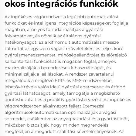
okos integrációs funkciók
Az ingókéses vágórendszer a legújabb automatizálási
funkciókat és intelligens integrációs képességeket foglalja
magában, amelyek forradalmasítják a gyártási
folyamatokat, és növelik az általános gyártási
hatékonyságot. Ez a kifinomult automatizálás messze
túlmutat az egyszerű vágási műveleteken, és teljes körű
gyártásmenedzsmentet, minőségellenőrzést és előrejelző
karbantartási funkciókat is magában foglal, amelyek
maximalizálják a berendezések kihasználtságát, és
minimalizálják a leállásokat. A rendszer zavartalanul
integrálódik a meglévő ERP- és MES-rendszerekbe,
lehetővé téve a valós idejű gyártási adatcsere-t és átfogó
gyártási láthatóságot, amely támogatja a megbízható
döntéshozatalt és a proaktív gyártástervezést. Az ingókéses
vágórendszerben alkalmazott fejlett ütemezési
algoritmusok automatikusan optimalizálják a vágási
sorrendet, csökkentve az anyagpazarlást és a gyártási időt,
miközben biztosítják, hogy minden megrendelés
megfeleljen a megadott szállítási követelményeknek. Az