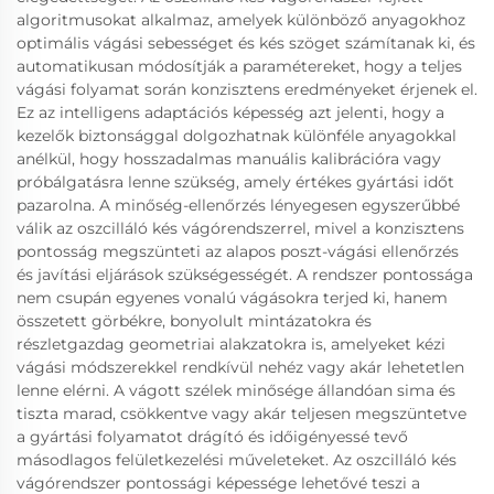
algoritmusokat alkalmaz, amelyek különböző anyagokhoz
optimális vágási sebességet és kés szöget számítanak ki, és
automatikusan módosítják a paramétereket, hogy a teljes
vágási folyamat során konzisztens eredményeket érjenek el.
Ez az intelligens adaptációs képesség azt jelenti, hogy a
kezelők biztonsággal dolgozhatnak különféle anyagokkal
anélkül, hogy hosszadalmas manuális kalibrációra vagy
próbálgatásra lenne szükség, amely értékes gyártási időt
pazarolna. A minőség-ellenőrzés lényegesen egyszerűbbé
válik az oszcilláló kés vágórendszerrel, mivel a konzisztens
pontosság megszünteti az alapos poszt-vágási ellenőrzés
és javítási eljárások szükségességét. A rendszer pontossága
nem csupán egyenes vonalú vágásokra terjed ki, hanem
összetett görbékre, bonyolult mintázatokra és
részletgazdag geometriai alakzatokra is, amelyeket kézi
vágási módszerekkel rendkívül nehéz vagy akár lehetetlen
lenne elérni. A vágott szélek minősége állandóan sima és
tiszta marad, csökkentve vagy akár teljesen megszüntetve
a gyártási folyamatot drágító és időigényessé tevő
másodlagos felületkezelési műveleteket. Az oszcilláló kés
vágórendszer pontossági képessége lehetővé teszi a