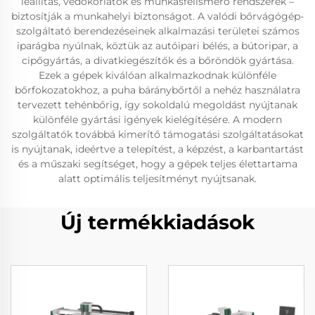
leállítás, védőkorlátok és munkásfelismerő rendszerek –
biztosítják a munkahelyi biztonságot. A valódi bőrvágógép-
szolgáltató berendezéseinek alkalmazási területei számos
iparágba nyúlnak, köztük az autóipari bélés, a bútoripar, a
cipőgyártás, a divatkiegészítők és a bőröndök gyártása.
Ezek a gépek kiválóan alkalmazkodnak különféle
bőrfokozatokhoz, a puha báránybőrtől a nehéz használatra
tervezett tehénbőrig, így sokoldalú megoldást nyújtanak
különféle gyártási igények kielégítésére. A modern
szolgáltatók továbbá kimerítő támogatási szolgáltatásokat
is nyújtanak, ideértve a telepítést, a képzést, a karbantartást
és a műszaki segítséget, hogy a gépek teljes élettartama
alatt optimális teljesítményt nyújtsanak.
Új termékkiadások