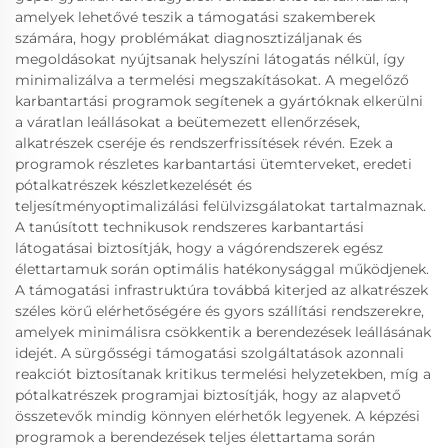
amelyek lehetővé teszik a támogatási szakemberek
számára, hogy problémákat diagnosztizáljanak és
megoldásokat nyújtsanak helyszíni látogatás nélkül, így
minimalizálva a termelési megszakításokat. A megelőző
karbantartási programok segítenek a gyártóknak elkerülni
a váratlan leállásokat a beütemezett ellenőrzések,
alkatrészek cseréje és rendszerfrissítések révén. Ezek a
programok részletes karbantartási ütemterveket, eredeti
pótalkatrészek készletkezelését és
teljesítményoptimalizálási felülvizsgálatokat tartalmaznak.
A tanúsított technikusok rendszeres karbantartási
látogatásai biztosítják, hogy a vágórendszerek egész
élettartamuk során optimális hatékonysággal működjenek.
A támogatási infrastruktúra továbbá kiterjed az alkatrészek
széles körű elérhetőségére és gyors szállítási rendszerekre,
amelyek minimálisra csökkentik a berendezések leállásának
idejét. A sürgősségi támogatási szolgáltatások azonnali
reakciót biztosítanak kritikus termelési helyzetekben, míg a
pótalkatrészek programjai biztosítják, hogy az alapvető
összetevők mindig könnyen elérhetők legyenek. A képzési
programok a berendezések teljes élettartama során