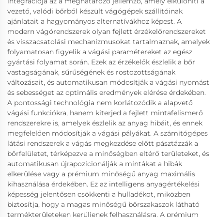
integrációja az a meghatározó jellemző, amely elkülöníti a
vezető, valódi bőrből készült vágógépek szállítóinak
ajánlatait a hagyományos alternatívákhoz képest. A
modern vágórendszerek olyan fejlett érzékelőrendszereket
és visszacsatolási mechanizmusokat tartalmaznak, amelyek
folyamatosan figyelik a vágási paramétereket az egész
gyártási folyamat során. Ezek az érzékelők észlelik a bőr
vastagságának, sűrűségének és rostozottságának
változásait, és automatikusan módosítják a vágási nyomást
és sebességet az optimális eredmények elérése érdekében.
A pontossági technológia nem korlátozódik a alapvető
vágási funkciókra, hanem kiterjed a fejlett mintafelismerő
rendszerekre is, amelyek észlelik az anyag hibáit, és ennek
megfelelően módosítják a vágási pályákat. A számítógépes
látási rendszerek a vágás megkezdése előtt pásztázzák a
bőrfelületet, térképezve a minőségben eltérő területeket, és
automatikusan újrapozicionálják a mintákat a hibák
elkerülése vagy a prémium minőségű anyag maximális
kihasználása érdekében. Ez az intelligens anyagértékelési
képesség jelentősen csökkenti a hulladékot, miközben
biztosítja, hogy a magas minőségű bőrszakaszok látható
termékterületeken kerüljenek felhasználásra. A prémium