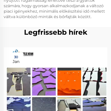
nyújtott rugalmasság lehetővé teszi a gyártók
számára, hogy gyorsan alkalmazkodjanak a változó
piaci igényekhez, minimális előkészítési idő mellett
váltva különböző minták és bőrfajták között.
Legfrissebb hírek
30
Jan