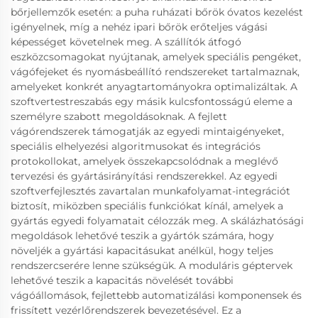
bőrjellemzők esetén: a puha ruházati bőrök óvatos kezelést
igényelnek, míg a nehéz ipari bőrök erőteljes vágási
képességet követelnek meg. A szállítók átfogó
eszközcsomagokat nyújtanak, amelyek speciális pengéket,
vágófejeket és nyomásbeállító rendszereket tartalmaznak,
amelyeket konkrét anyagtartományokra optimalizáltak. A
szoftvertestreszabás egy másik kulcsfontosságú eleme a
személyre szabott megoldásoknak. A fejlett
vágórendszerek támogatják az egyedi mintaigényeket,
speciális elhelyezési algoritmusokat és integrációs
protokollokat, amelyek összekapcsolódnak a meglévő
tervezési és gyártásirányítási rendszerekkel. Az egyedi
szoftverfejlesztés zavartalan munkafolyamat-integrációt
biztosít, miközben speciális funkciókat kínál, amelyek a
gyártás egyedi folyamatait célozzák meg. A skálázhatósági
megoldások lehetővé teszik a gyártók számára, hogy
növeljék a gyártási kapacitásukat anélkül, hogy teljes
rendszercserére lenne szükségük. A moduláris géptervek
lehetővé teszik a kapacitás növelését további
vágóállomások, fejlettebb automatizálási komponensek és
frissített vezérlőrendszerek bevezetésével. Ez a