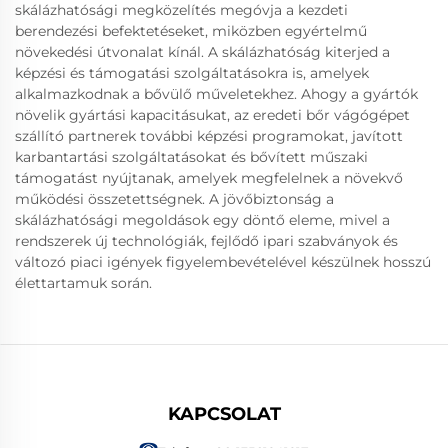
skálázhatósági megközelítés megóvja a kezdeti
berendezési befektetéseket, miközben egyértelmű
növekedési útvonalat kínál. A skálázhatóság kiterjed a
képzési és támogatási szolgáltatásokra is, amelyek
alkalmazkodnak a bővülő műveletekhez. Ahogy a gyártók
növelik gyártási kapacitásukat, az eredeti bőr vágógépet
szállító partnerek további képzési programokat, javított
karbantartási szolgáltatásokat és bővített műszaki
támogatást nyújtanak, amelyek megfelelnek a növekvő
működési összetettségnek. A jövőbiztonság a
skálázhatósági megoldások egy döntő eleme, mivel a
rendszerek új technológiák, fejlődő ipari szabványok és
változó piaci igények figyelembevételével készülnek hosszú
élettartamuk során.
KAPCSOLAT