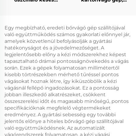
szőnyegvágó gép,
dobozvágó gép,
automatikus szőnyeg-
hullámpapír-vágó gép
és szőnyegpadló-vágó
gép
Egy megbízható, eredeti bőrvágó gép szállítójával
való együttműködés számos gyakorlati előnnyel jár,
amelyek közvetlenül befolyásolják a gyártási
hatékonyságot és a jövedelmezőséget. A
legjelentősebb előny a kézi módszerekhez képest
tapasztalható drámai pontosságnövekedés a vágás
során. Ezek a gépek folyamatosan millimétertől
kisebb törtrészekben mérhető tűréssel pontos
vágásokat hoznak létre, így kiküszöbölik a kézi
vágásnál fellépő ingadozásokat. Ez a pontosság
jobban illeszkedő alkatrészeket, csökkent
összeszerelési időt és magasabb minőségű, pontos
specifikációknak megfelelő végtermékeket
eredményez. A gyártási sebesség egy további
jelentős előnye a hiteles bőrvágó gép szállítójával
való együttműködésnek. Az automatizált
vágórendszerek folyamatosan, a kézi vágási