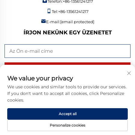
Telefon:
+86-13561241217
Tel:
+86-13561241217
E-mail:
[email protected]
ÍRJON NEKÜNK EGY ÜZENETET
KÜLDÉS MOST
We value your privacy
We use cookies and similar tools to provide our services.
If you don't want to accept all cookies, click Personalize
Szerzői jog © 2026 Bangzheng (Shandong) Intelligent
cookies.
Manufacturing Co., Ltd. Minden jog fenntartva. |
Adatvédelmi
szabályzat
Accept all
Personalize cookies