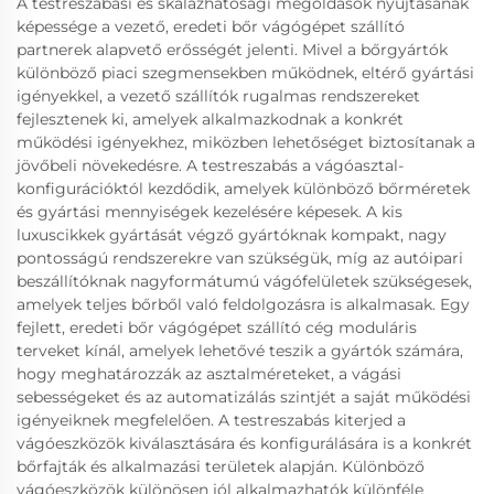
A testreszabási és skálázhatósági megoldások nyújtásának
képessége a vezető, eredeti bőr vágógépet szállító
partnerek alapvető erősségét jelenti. Mivel a bőrgyártók
különböző piaci szegmensekben működnek, eltérő gyártási
igényekkel, a vezető szállítók rugalmas rendszereket
fejlesztenek ki, amelyek alkalmazkodnak a konkrét
működési igényekhez, miközben lehetőséget biztosítanak a
jövőbeli növekedésre. A testreszabás a vágóasztal-
konfigurációktól kezdődik, amelyek különböző bőrméretek
és gyártási mennyiségek kezelésére képesek. A kis
luxuscikkek gyártását végző gyártóknak kompakt, nagy
pontosságú rendszerekre van szükségük, míg az autóipari
beszállítóknak nagyformátumú vágófelületek szükségesek,
amelyek teljes bőrből való feldolgozásra is alkalmasak. Egy
fejlett, eredeti bőr vágógépet szállító cég moduláris
terveket kínál, amelyek lehetővé teszik a gyártók számára,
hogy meghatározzák az asztalméreteket, a vágási
sebességeket és az automatizálás szintjét a saját működési
igényeiknek megfelelően. A testreszabás kiterjed a
vágóeszközök kiválasztására és konfigurálására is a konkrét
bőrfajták és alkalmazási területek alapján. Különböző
vágóeszközök különösen jól alkalmazhatók különféle