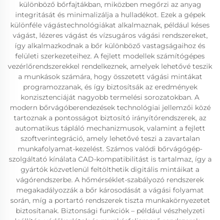
különböző bőrfajtákban, miközben megőrzi az anyag
integritását és minimalizálja a hulladékot. Ezek a gépek
különféle vágástechnológiákat alkalmaznak, például késes
vágást, lézeres vágást és vízsugáros vágási rendszereket,
így alkalmazkodnak a bőr különböző vastagságaihoz és
felületi szerkezeteihez. A fejlett modellek számítógépes
vezérlőrendszerekkel rendelkeznek, amelyek lehetővé teszik
a munkások számára, hogy összetett vágási mintákat
programozzanak, és így biztosítsák az eredmények
konzisztenciáját nagyobb termelési sorozatokban. A
modern bőrvágóberendezések technológiai jellemzői közé
tartoznak a pontosságot biztosító irányítórendszerek, az
automatikus tápláló mechanizmusok, valamint a fejlett
szoftverintegráció, amely lehetővé teszi a zavartalan
munkafolyamat-kezelést. Számos valódi bőrvágógép-
szolgáltató kínálata CAD-kompatibilitást is tartalmaz, így a
gyártók közvetlenül feltölthetik digitális mintáikat a
vágórendszerbe. A hőmérséklet-szabályozó rendszerek
megakadályozzák a bőr károsodását a vágási folyamat
során, míg a portartó rendszerek tiszta munkakörnyezetet
biztosítanak. Biztonsági funkciók – például vészhelyzeti