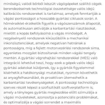
minőségű, valódi bőrből készült vágógépeket szállító cégek
berendezéseinek technológiai összetettsége valós idejű
kalibrációs rendszereket is tartalmaz, amelyek fenntartják a
vágási pontosságot a hosszabb gyártási ciklusok során. A
hőmérséklet-érzékelők figyelik a vágószerszámok állapotát,
és automatikusan aktiválják a karbantartási riasztásokat,
mielőtt a kopás befolyásolná a vágás minőségét. A
rezgéselnyelő rendszerek kiküszöbölik a mechanikai
inkonzisztenciákat, amelyek negatívan hatnának a
pontosságra, míg a fejlett motorvezérlési rendszerek sima,
egyenletes mozgást biztosítanak minden vágási tengely
mentén. A gyártási végrehajtási rendszerekkel (MES) való
integráció lehetővé teszi, hogy ezek a gépek valós idejű
gyártási adatokat küldjenek, így a gyártók figyelemmel
kísérhetik a hatékonysági mutatókat, nyomon követhetik
az anyagfelhasználást, és proaktívan ütemezhetik a
karbantartási tevékenységeket. A pontossági technológia
szerves részét képezi a szofisztikált szoftverplatform is,
amely a tényleges gyártás megkezdése előtt szimulálja a
vágási műveleteket, azonosítja a potenciális problémákat,
és optimalizálja a vágási sorrendet a maximális