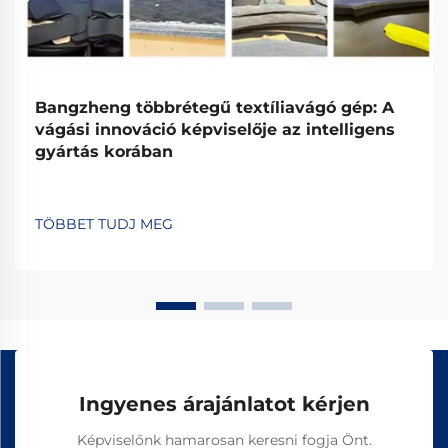
Bangzheng többrétegű textíliavágó gép: A
vágási innováció képviselője az intelligens
gyártás korában
TÖBBET TUDJ MEG
Ingyenes árajánlatot kérjen
Képviselőnk hamarosan keresni fogja Önt.