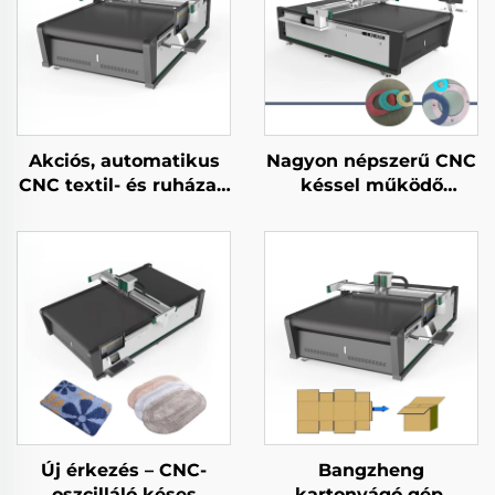
Akciós, automatikus
Nagyon népszerű CNC
CNC textil- és ruházati
késsel működő
anyagvágó gép
hablap-, EVA-,
gumitömítés- és
habvágó gép
Új érkezés – CNC-
Bangzheng
oszcilláló késes
kartonvágó gép,