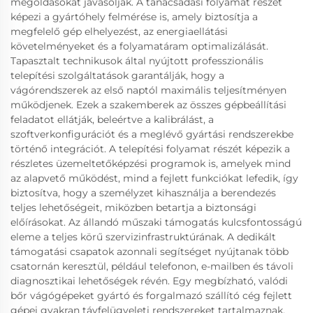
megoldásokat javasolják. A tanácsadási folyamat részét
képezi a gyártóhely felmérése is, amely biztosítja a
megfelelő gép elhelyezést, az energiaellátási
követelményeket és a folyamatáram optimalizálását.
Tapasztalt technikusok által nyújtott professzionális
telepítési szolgáltatások garantálják, hogy a
vágórendszerek az első naptól maximális teljesítményen
működjenek. Ezek a szakemberek az összes gépbeállítási
feladatot ellátják, beleértve a kalibrálást, a
szoftverkonfigurációt és a meglévő gyártási rendszerekbe
történő integrációt. A telepítési folyamat részét képezik a
részletes üzemeltetőképzési programok is, amelyek mind
az alapvető működést, mind a fejlett funkciókat lefedik, így
biztosítva, hogy a személyzet kihasználja a berendezés
teljes lehetőségeit, miközben betartja a biztonsági
előírásokat. Az állandó műszaki támogatás kulcsfontosságú
eleme a teljes körű szervizinfrastruktúrának. A dedikált
támogatási csapatok azonnali segítséget nyújtanak több
csatornán keresztül, például telefonon, e-mailben és távoli
diagnosztikai lehetőségek révén. Egy megbízható, valódi
bőr vágógépeket gyártó és forgalmazó szállító cég fejlett
gépei gyakran távfelügyeleti rendszereket tartalmaznak,