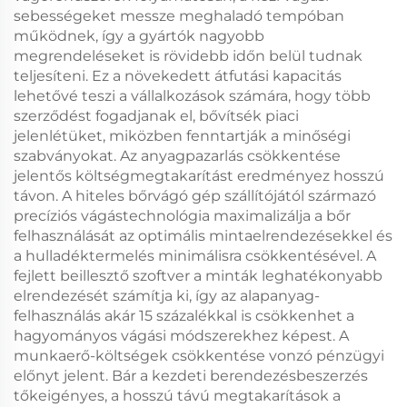
sebességeket messze meghaladó tempóban
működnek, így a gyártók nagyobb
megrendeléseket is rövidebb időn belül tudnak
teljesíteni. Ez a növekedett átfutási kapacitás
lehetővé teszi a vállalkozások számára, hogy több
szerződést fogadjanak el, bővítsék piaci
jelenlétüket, miközben fenntartják a minőségi
szabványokat. Az anyagpazarlás csökkentése
jelentős költségmegtakarítást eredményez hosszú
távon. A hiteles bőrvágó gép szállítójától származó
precíziós vágástechnológia maximalizálja a bőr
felhasználását az optimális mintaelrendezésekkel és
a hulladéktermelés minimálisra csökkentésével. A
fejlett beillesztő szoftver a minták leghatékonyabb
elrendezését számítja ki, így az alapanyag-
felhasználás akár 15 százalékkal is csökkenhet a
hagyományos vágási módszerekhez képest. A
munkaerő-költségek csökkentése vonzó pénzügyi
előnyt jelent. Bár a kezdeti berendezésbeszerzés
tőkeigényes, a hosszú távú megtakarítások a