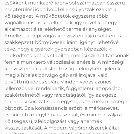
csökkent munkaerő-igényből származóan ésszerű
megtérülési időn belül ellensúlyozzák ezeket a
költségeket. A működtetők egyszerre több
vágóállomást is kezelhetnek, így növelik az egy
alkalmazott által elérhető termelékenységet.
Emellett a gépi vágás konzisztenciája csökkenti a
szakképzett bőrművesek iránti igényt, lehetővé
téve, hogy a gyártók gyorsabban képezzék ki
működtetőiket, és stabil termelési szintet tartsonak
fenn a munkaerő változásai ellenére is. A minőségi
konzisztencia kulcsfontosságú előnyként jelenik
meg a hiteles bőrvágó gép szállítójával való
együttműködés során. Minden vágás azonos
jellemzőkkel rendelkezik, függetlenül az operátor
szakértelmétől vagy fáradtságától, így az egész
termelési sorozat során egységes termékminőséget
biztosít. Ez a konzisztencia erősíti a márkanevet,
csökkenti az ügyfélpanaszokat, és minimalizálja a
költséges újrafeldolgozást vagy a termék
visszautasítását. A modern vágórendszerek által