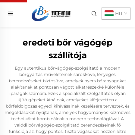
HU
eredeti bőr vágógép
szállítója
Egy autentikus bőrvágógép-szolgáltató a modern
bőrgyártás műveleteinek sarokköve, lényeges
berendezéseket biztosítva, amelyek nyers bőranyagokat
alakítanak át pontosan vágott alkatrészekké különféle
iparágak számára. Ezek a specializált szolgáltatók olyan
újító gépeket kínálnak, amelyeket kifejezetten a
bőrfeldolgozás egyedi kihívásainak kezelésére terveztek, és
megoldásokat nyújtanak, amelyek hagyományos kézműves
technikákat kombinálnak a modern technológiával. A
valódi bőrvágógép-szolgáltató berendezéseinek fő
funkciója az, hogy pontos, tiszta vágásokat hozzon létre