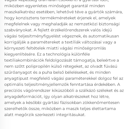
miközben egyenletes minőséget garantál minden
maszkalkatrész esetében, lehetővé téve a gyártók számára,
hogy konzisztens termékméreteket érjenek el, amelyek
megfelelnek vagy meghaladják az nemzetközi biztonsági
szabványokat. A fejlett érzékelőrendszerek valós idejű
vágási teljesítményfigyelést végeznek, és automatikusan
korrigálják a paramétereket a textíliák változásai vagy a
környezeti feltételek miatti vágási minőségromlás
kiegyenlítésére. Ez a technológia különféle
textíliakombinációk feldolgozását támogatja, beleértve a
nem szőtt polipropilén külső rétegeket, az olvadt fúvású
szűrőanyagot és a puha belső béleléseket, és minden
anyagtípust megfelelő vágási paraméterekkel dolgoz fel az
optimális teljesítményjellemzők fenntartása érdekében. A
precíziós vágórendszer kiküszöböli a szálkázó széleket és az
anyagdeformációt, így olyan alkatrészeket hoz létre,
amelyek a későbbi gyártási fázisokban zökkenőmentesen
szerelhetők össze, miközben a maszk teljes élettartama
alatt megőrzik szerkezeti integritásukat.