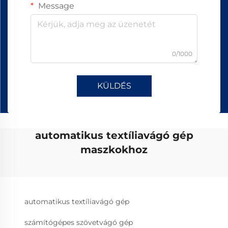
Message
0/1000
KÜLDÉS
automatikus textíliavágó gép
maszkokhoz
automatikus textíliavágó gép
számítógépes szövetvágó gép