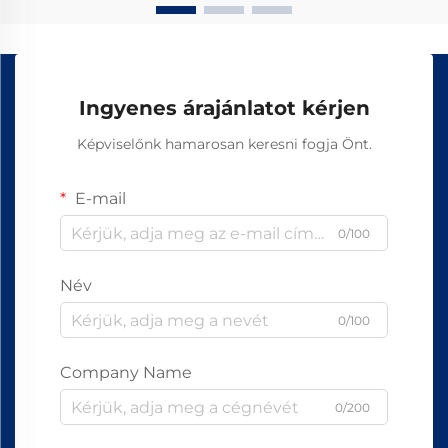
Ingyenes árajánlatot kérjen
Képviselőnk hamarosan keresni fogja Önt.
E-mail
0/100
Név
0/100
Company Name
0/200