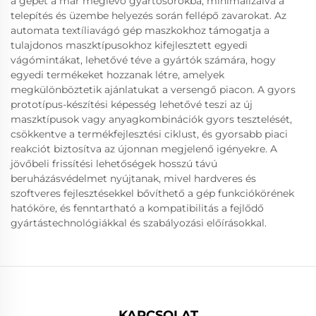
a gépet a már meglévő gyártósorokba, minimalizálva a
telepítés és üzembe helyezés során fellépő zavarokat. Az
automata textíliavágó gép maszkokhoz támogatja a
tulajdonos maszktípusokhoz kifejlesztett egyedi
vágómintákat, lehetővé téve a gyártók számára, hogy
egyedi termékeket hozzanak létre, amelyek
megkülönböztetik ajánlatukat a versengő piacon. A gyors
prototípus-készítési képesség lehetővé teszi az új
maszktípusok vagy anyagkombinációk gyors tesztelését,
csökkentve a termékfejlesztési ciklust, és gyorsabb piaci
reakciót biztosítva az újonnan megjelenő igényekre. A
jövőbeli frissítési lehetőségek hosszú távú
beruházásvédelmet nyújtanak, mivel hardveres és
szoftveres fejlesztésekkel bővíthető a gép funkciókörének
hatóköre, és fenntartható a kompatibilitás a fejlődő
gyártástechnológiákkal és szabályozási előírásokkal.
KAPCSOLAT