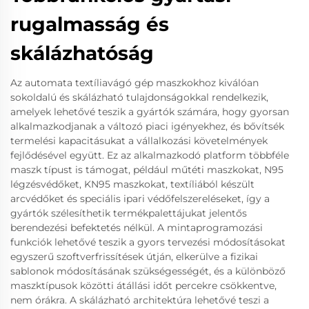
rugalmasság és
skálázhatóság
Az automata textíliavágó gép maszkokhoz kiválóan
sokoldalú és skálázható tulajdonságokkal rendelkezik,
amelyek lehetővé teszik a gyártók számára, hogy gyorsan
alkalmazkodjanak a változó piaci igényekhez, és bővítsék
termelési kapacitásukat a vállalkozási követelmények
fejlődésével együtt. Ez az alkalmazkodó platform többféle
maszk típust is támogat, például műtéti maszkokat, N95
légzésvédőket, KN95 maszkokat, textíliából készült
arcvédőket és speciális ipari védőfelszereléseket, így a
gyártók szélesíthetik termékpalettájukat jelentős
berendezési befektetés nélkül. A mintaprogramozási
funkciók lehetővé teszik a gyors tervezési módosításokat
egyszerű szoftverfrissítések útján, elkerülve a fizikai
sablonok módosításának szükségességét, és a különböző
maszktípusok közötti átállási időt percekre csökkentve,
nem órákra. A skálázható architektúra lehetővé teszi a