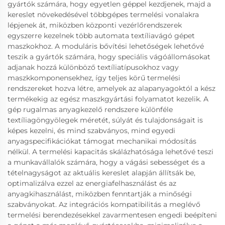
gyártók számára, hogy egyetlen géppel kezdjenek, majd a
kereslet növekedésével többgépes termelési vonalakra
lépjenek át, miközben központi vezérlőrendszerek
egyszerre kezelnek több automata textíliavágó gépet
maszkokhoz. A moduláris bővítési lehetőségek lehetővé
teszik a gyártók számára, hogy speciális vágóállomásokat
adjanak hozzá különböző textíliatípusokhoz vagy
maszkkomponensekhez, így teljes körű termelési
rendszereket hozva létre, amelyek az alapanyagoktól a kész
termékekig az egész maszkgyártási folyamatot kezelik. A
gép rugalmas anyagkezelő rendszere különféle
textíliagöngyölegek méretét, súlyát és tulajdonságait is
képes kezelni, és mind szabványos, mind egyedi
anyagspecifikációkat támogat mechanikai módosítás
nélkül. A termelési kapacitás skálázhatósága lehetővé teszi
a munkavállalók számára, hogy a vágási sebességet és a
tételnagyságot az aktuális kereslet alapján állítsák be,
optimalizálva ezzel az energiafelhasználást és az
anyagkihasználást, miközben fenntartják a minőségi
szabványokat. Az integrációs kompatibilitás a meglévő
termelési berendezésekkel zavarmentesen engedi beépíteni