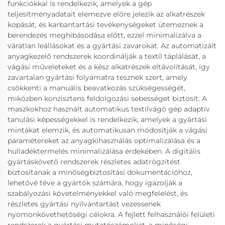
funkciókkal is rendelkezik, amelyek a gép
teljesítményadatait elemezve előre jelezik az alkatrészek
kopását, és karbantartási tevékenységeket ütemeznek a
berendezés meghibásodása előtt, ezzel minimalizálva a
váratlan leállásokat és a gyártási zavarokat. Az automatizált
anyagkezelő rendszerek koordinálják a textíl táplálását, a
vágási műveleteket és a kész alkatrészek eltávolítását, így
zavartalan gyártási folyamatra tesznek szert, amely
csökkenti a manuális beavatkozás szükségességét,
miközben konzisztens feldolgozási sebességet biztosít. A
maszkokhoz használt automatikus textílvágó gép adaptív
tanulási képességekkel is rendelkezik, amelyek a gyártási
mintákat elemzik, és automatikusan módosítják a vágási
paramétereket az anyagkihasználás optimalizálása és a
hulladéktermelés minimalizálása érdekében. A digitális
gyártáskövető rendszerek részletes adatrögzítést
biztosítanak a minőségbiztosítási dokumentációhoz,
lehetővé téve a gyártók számára, hogy igazolják a
szabályozási követelményekkel való megfelelést, és
részletes gyártási nyilvántartást vezessenek
nyomonkövethetőségi célokra. A fejlett felhasználói felületi