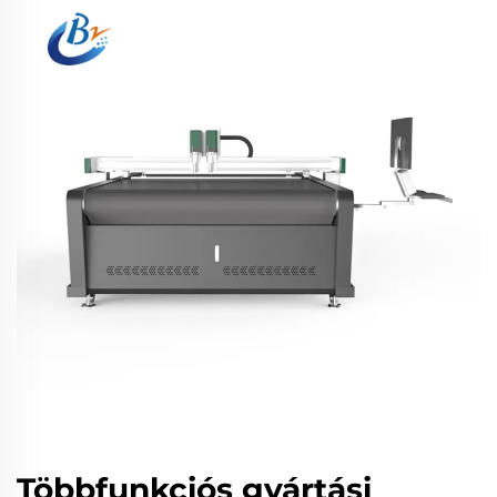
Többfunkciós gyártási