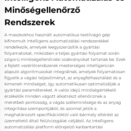
Minőségellenőrző
Rendszerek
A maszkokhoz használt automatikus textílvágó gép
kifinomult intelligens automatizálási rendszerekkel
rendelkezik, amelyek leegyszerűsítik a gyártási
folyamatokat, miközben a teljes gyártási folyamat során
szigorú minőségellenőrzési szabványokat tartanak be. Ezek
a fejlett vezérlőrendszerek mesterséges intelligencián
alapuló algoritmusokat integrálnak, amelyek folyamatosan
figyelik a vágási teljesítményt, az anyagfelhasználást és a
kimeneti minőséget, így automatikusan optimalizálják a
gyártási paramétereket. A valós idejű minőségértékelő
érzékelők minden vágott alkatrészt ellenőriznek a
méretbeli pontosság, a vágás széleminősége és az anyag
integritása szempontjából, és azonnal jelzik a
meghatározott specifikációktól való bármely eltérést az
üzemeltető általi felülvizsgálat céljából. Az intelligens
automatizálási platform előrejelző karbantartási