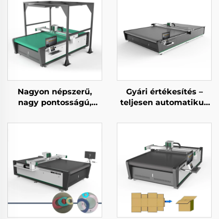
Nagyon népszerű,
Gyári értékesítés –
nagy pontosságú,
teljesen automatikus
teljesen automatikus
CNC görgős
CNC bőrvágó gép
redőnyanyag-vágó,
függönyanyag-vágó
gép