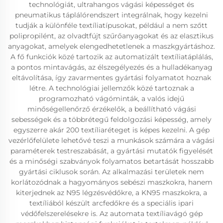
technológiát, ultrahangos vágási képességet és
pneumatikus táplálórendszert integrálnak, hogy kezelni
tudják a különféle textíliatípusokat, például a nem szőtt
polipropilént, az olvadtfújt szűrőanyagokat és az elasztikus
anyagokat, amelyek elengedhetetlenek a maszkgyártáshoz.
A fő funkciók közé tartozik az automatizált textíliatáplálás,
a pontos mintavágás, az élszegélyezés és a hulladékanyag
eltávolítása, így zavarmentes gyártási folyamatot hoznak
létre. A technológiai jellemzők közé tartoznak a
programozható vágóminták, a valós idejű
minőségellenőrző érzékelők, a beállítható vágási
sebességek és a többrétegű feldolgozási képesség, amely
egyszerre akár 200 textíliaréteget is képes kezelni. A gép
vezérlőfelülete lehetővé teszi a munkások számára a vágási
paraméterek testreszabását, a gyártási mutatók figyelését
és a minőségi szabványok folyamatos betartását hosszabb
gyártási ciklusok során. Az alkalmazási területek nem
korlátozódnak a hagyományos sebészi maszkokra, hanem
kiterjednek az N95 légzésvédőkre, a KN95 maszkokra, a
textíliából készült arcfedőkre és a speciális ipari
védőfelszerelésekre is. Az automata textíliavágó gép