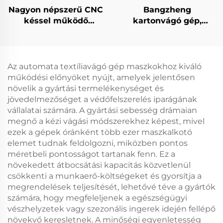
Nagyon népszerű CNC
Bangzheng
késsel működő
kartonvágó gép,
hablap-, EVA-,
dobozvágó gép,
gumitömítés- és
hullámpapír-vágó gép
habvágó gép
Az automata textíliavágó gép maszkokhoz kiváló
működési előnyöket nyújt, amelyek jelentősen
növelik a gyártási termelékenységet és
jövedelmezőséget a védőfelszerelés iparágának
vállalatai számára. A gyártási sebesség drámaian
megnő a kézi vágási módszerekhez képest, mivel
ezek a gépek óránként több ezer maszkalkotó
elemet tudnak feldolgozni, miközben pontos
méretbeli pontosságot tartanak fenn. Ez a
növekedett átbocsátási kapacitás közvetlenül
csökkenti a munkaerő-költségeket és gyorsítja a
megrendelések teljesítését, lehetővé téve a gyártók
számára, hogy megfeleljenek a egészségügyi
vészhelyzetek vagy szezonális ingerek idején fellépő
növekvő keresletnek. A minőségi egyenletesség