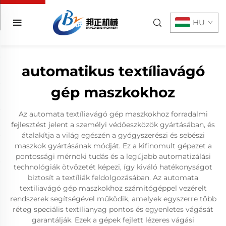
HU
automatikus textíliavágó
gép maszkokhoz
Az automata textíliavágó gép maszkokhoz forradalmi
fejlesztést jelent a személyi védőeszközök gyártásában, és
átalakítja a világ egészén a gyógyszerészi és sebészi
maszkok gyártásának módját. Ez a kifinomult gépezet a
pontossági mérnöki tudás és a legújabb automatizálási
technológiák ötvözetét képezi, így kiváló hatékonyságot
biztosít a textíliák feldolgozásában. Az automata
textíliavágó gép maszkokhoz számítógéppel vezérelt
rendszerek segítségével működik, amelyek egyszerre több
réteg speciális textílianyag pontos és egyenletes vágását
garantálják. Ezek a gépek fejlett lézeres vágási