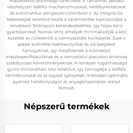
maszkokhoz biztonsági funkciókat is tartalmaz, például
vészhelyzeti leállító mechanizmusokat, védőburkolatokat
és automatikus pengeszervizrendszer-t. Az integrációs
képességek lehetővé teszik a zavarmentes kapcsolódást a
következő feldolgozó berendezésekhez, így teljes körű
gyártósorokat hoznak létre, amelyek minimalizálják a kézi
kezelést és csökkentik a szennyeződés kockázatát. Ezek a
gépek különféle textíliasúlyokat és sűrűségeket
támogatnak, így megfelelnek a különböző
maszkspecifikációknak és a nemzetközi piacokon érvényes
szabályozási követelményeknek. A rendszer rugalmassága
gyors mintaváltást tesz lehetővé, így támogatja a sokféle
termékvonalat és az egyedi igényeket, miközben optimális
gyártási hatékonyságot és anyagkihasználási arányt
biztosít.
Népszerű termékek