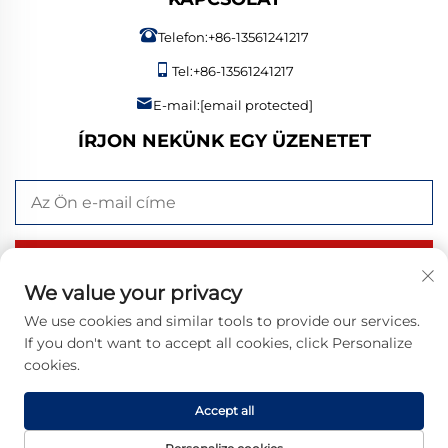
Telefon:
+86-13561241217
Tel:
+86-13561241217
E-mail:
[email protected]
ÍRJON NEKÜNK EGY ÜZENETET
KÜLDÉS MOST
We value your privacy
We use cookies and similar tools to provide our services.
If you don't want to accept all cookies, click Personalize
Szerzői jog © 2026 Bangzheng (Shandong) Intelligent
cookies.
Manufacturing Co., Ltd. Minden jog fenntartva. |
Adatvédelmi
szabályzat
Accept all