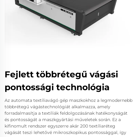
Fejlett többrétegű vágási
pontossági technológia
Az automata textíliavágó gép maszkokhoz a legmodernebb
többrétegű vágástechnológiát alkalmazza, amely
forradalmasítja a textíliák feldolgozásának hatékonyságát
és pontosságát a maszkgyártási műveletek során. Ez a
kifinomult rendszer egyszerre akár 200 textíliaréteg
vágását teszi lehetővé mikroszkopikus pontossággal, így