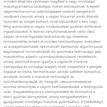
minden alkatrész pontosan megfelel a nagy minőségű
maszkgyártáshoz szükséges méreti előírásoknak. A fejlett
vágómechanizmus számítógéppel vezérelt pengetartó
rendszert használ, amely a vágási folyamat során állandó
nyomást és szöget biztosít, ezzel kiküszöböli a kézi vagy
félig automatikus vágási módszerekkel gyakran előforduló
ingadozásokat. A lézeres irányítórendszerek valós idejű
vágási útvonal-figyelést biztosítanak, így tökéletes
mintaismétlés érhető el minden textíliarétegen, miközben
az anyagkihasználást optimalizált beillesztési algoritmusok
segítségével minimalizálják. Az automata textíliavágó gép
maszkokhoz adaptív nyomásszabályozással rendelkezik,
amely automatikusan igazítja a vágóerőt a textília
vastagsága és sűrűsége alapján, ezzel megelőzve a pengék
kopását és tiszta, hermetikusan záródó széleket biztosítva,
amelyek növelik a maszkok tartósságát és
szűrőhatékonyságát. Az integrált vákuumrendszerek
azonnal eltávolítják a vágott textíliadarabokat a feldolgozás
után, megakadályozva a szennyeződést és fenntartva a
steril gyártási környezetet, amely elengedhetetlen a
gyógyászati minőségű maszkok gyártásához. A többrétegű
vágási képesség drámaian csökkenti a gyártási időt,