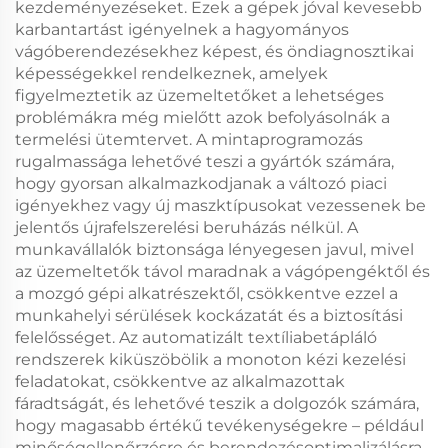
kezdeményezéseket. Ezek a gépek jóval kevesebb
karbantartást igényelnek a hagyományos
vágóberendezésekhez képest, és öndiagnosztikai
képességekkel rendelkeznek, amelyek
figyelmeztetik az üzemeltetőket a lehetséges
problémákra még mielőtt azok befolyásolnák a
termelési ütemtervet. A mintaprogramozás
rugalmassága lehetővé teszi a gyártók számára,
hogy gyorsan alkalmazkodjanak a változó piaci
igényekhez vagy új maszktípusokat vezessenek be
jelentős újrafelszerelési beruházás nélkül. A
munkavállalók biztonsága lényegesen javul, mivel
az üzemeltetők távol maradnak a vágópengéktől és
a mozgó gépi alkatrészektől, csökkentve ezzel a
munkahelyi sérülések kockázatát és a biztosítási
felelősséget. Az automatizált textíliabetápláló
rendszerek kiküszöbölik a monoton kézi kezelési
feladatokat, csökkentve az alkalmazottak
fáradtságát, és lehetővé teszik a dolgozók számára,
hogy magasabb értékű tevékenységekre – például
minőségellenőrzésre és berendezésoptimalizálásra