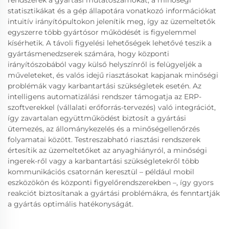
rendszerek a gyártási mutatószámokat, a minőségi
statisztikákat és a gép állapotára vonatkozó információkat
intuitív irányítópultokon jelenítik meg, így az üzemeltetők
egyszerre több gyártósor működését is figyelemmel
kísérhetik. A távoli figyelési lehetőségek lehetővé teszik a
gyártásmenedzserek számára, hogy központi
irányítószobából vagy külső helyszínről is felügyeljék a
műveleteket, és valós idejű riasztásokat kapjanak minőségi
problémák vagy karbantartási szükségletek esetén. Az
intelligens automatizálási rendszer támogatja az ERP-
szoftverekkel (vállalati erőforrás-tervezés) való integrációt,
így zavartalan együttműködést biztosít a gyártási
ütemezés, az állománykezelés és a minőségellenőrzés
folyamatai között. Testreszabható riasztási rendszerek
értesítik az üzemeltetőket az anyaghiányról, a minőségi
ingerek-ről vagy a karbantartási szükségletekről több
kommunikációs csatornán keresztül – például mobil
eszközökön és központi figyelőrendszerekben –, így gyors
reakciót biztosítanak a gyártási problémákra, és fenntartják
a gyártás optimális hatékonyságát.