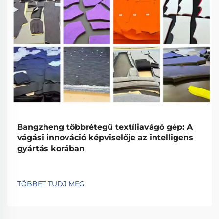
Bangzheng többrétegű textíliavágó gép: A
vágási innováció képviselője az intelligens
gyártás korában
TÖBBET TUDJ MEG