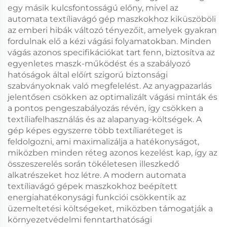
egy másik kulcsfontosságú előny, mivel az
automata textíliavágó gép maszkokhoz kiküszöböli
az emberi hibák változó tényezőit, amelyek gyakran
fordulnak elő a kézi vágási folyamatokban. Minden
vágás azonos specifikációkat tart fenn, biztosítva az
egyenletes maszk-működést és a szabályozó
hatóságok által előírt szigorú biztonsági
szabványoknak való megfelelést. Az anyagpazarlás
jelentősen csökken az optimalizált vágási minták és
a pontos pengeszabályozás révén, így csökken a
textíliafelhasználás és az alapanyag-költségek. A
gép képes egyszerre több textíliaréteget is
feldolgozni, ami maximalizálja a hatékonyságot,
miközben minden réteg azonos kezelést kap, így az
összeszerelés során tökéletesen illeszkedő
alkatrészeket hoz létre. A modern automata
textíliavágó gépek maszkokhoz beépített
energiahatékonysági funkciói csökkentik az
üzemeltetési költségeket, miközben támogatják a
környezetvédelmi fenntarthatósági