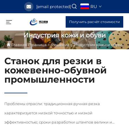
RU
[email protected]
Получить расчёт стоимости
Индустрия кожи и обуви
Главная страница
>
Решение
>
Индустрия кожи и обуви
Станок для резки в
кожевенно-обувной
промышленности
Проблемы отрасли: традиционная ручная резка
характеризуется низкой точностью и низкой
эффективностью; сроки разработки штампов велики и